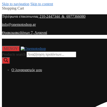
Skip to navigation
Skip to content
Shopping Cart
Τηλέφωνα επικοινωνιας
210-2447344 & 6977366080
info@onemotoshop.gr
Θρακομακεδόνων 7, Αχαρναί
ΜΕΝΟΥ
Products search
O λογαριασμός μου