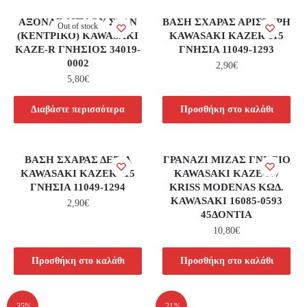
ΑΞΟΝΑΣ ΔΙΠΛΟΥ ΣΤΑΝ
ΒΑΣΗ ΣΧΑΡΑΣ ΑΡΙΣΤΕΡΗ
Out of stock
(ΚΕΝΤΡΙΚΟ) KAWASAKI
KAWASAKI KAZER 115
KAZE-R ΓΝΗΣΙΟΣ 34019-
ΓΝΗΣΙΑ 11049-1293
0002
2,90
€
5,80
€
Διαβάστε περισσότερα
Προσθήκη στο καλάθι
ΒΑΣΗ ΣΧΑΡΑΣ ΔΕΞΙΑ
ΓΡΑΝΑΖΙ ΜΙΖΑΣ ΓΝΗΣΙΟ
KAWASAKI KAZER 115
KAWASAKI KAZE-R /
ΓΝΗΣΙΑ 11049-1294
KRISS MODENAS ΚΩΔ.
KAWASAKI 16085-0593
2,90
€
45ΔΟΝΤΙΑ
10,80
€
Προσθήκη στο καλάθι
Προσθήκη στο καλάθι
-35%
-21%