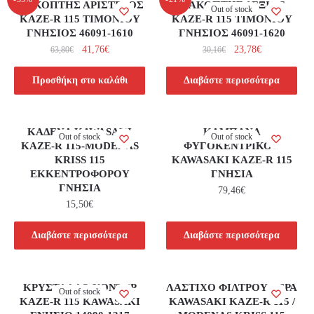
ΔΙΑΚΟΠΤΗΣ ΑΡΙΣΤΕΡΟΣ
ΔΙΑΚΟΠΤΗΣ ΔΕΞΙΟΣ
Out of stock
KAZE-R 115 ΤΙΜΟΝΙΟΥ
KAZE-R 115 ΤΙΜΟΝΙΟΥ
ΓΝΗΣΙΟΣ 46091-1610
ΓΝΗΣΙΟΣ 46091-1620
41,76
€
23,78
€
63,80
€
30,16
€
Προσθήκη στο καλάθι
Διαβάστε περισσότερα
ΚΑΔΕΝΑ KAWASAKI
ΚΑΜΠΑΝΑ
Out of stock
Out of stock
KAZE-R 115-MODENAS
ΦΥΓΟΚΕΝΤΡΙΚΟΥ
KRISS 115
KAWASAKI KAZE-R 115
ΕΚΚΕΝΤΡΟΦΟΡΟΥ
ΓΝΗΣΙΑ
ΓΝΗΣΙΑ
79,46
€
15,50
€
Διαβάστε περισσότερα
Διαβάστε περισσότερα
ΚΡΥΣΤΑΛΛΟ ΚΟΝΤΕΡ
ΛΑΣΤΙΧΟ ΦΙΛΤΡΟΥ ΑΕΡΑ
Out of stock
KAZE-R 115 KAWASAKI
KAWASAKI KAZE-R 115 /