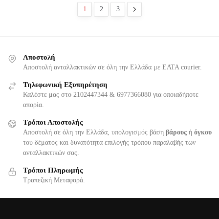
1
2
3
Αποστολή
Αποστολή ανταλλακτικών σε όλη την Ελλάδα με ΕΛΤΑ courier.
Τηλεφωνική Εξυπηρέτηση
Καλέστε μας στο 2102447344 & 6977366080 για οποιαδήποτε
απορία.
Τρόποι Αποστολής
Αποστολή σε όλη την Ελλάδα, υπολογισμός βάση
βάρους
ή
όγκου
του δέματος και δυνατότητα επιλογής τρόπου παραλαβής των
ανταλλακτικών σας.
Τρόποι Πληρωμής
Τραπεζική Μεταφορά.