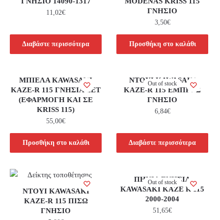
ΓΝΗΣΙΟ 14090-1317
MODENAS KRISS 115
ΓΝΗΣΙΟ
11,02
€
3,50
€
Διαβάστε περισσότερα
Προσθήκη στο καλάθι
ΜΠΙΕΛΑ KAWASAKI
ΝΤΟΥΙ KAWASAKI
Out of stock
KAZE-R 115 ΓΝΗΣΙΑ ΣΕΤ
KAZE-R 115 ΕΜΠΡΟΣ
(ΕΦΑΡΜΟΓΗ ΚΑΙ ΣΕ
ΓΝΗΣΙΟ
KRISS 115)
6,84
€
55,00
€
Προσθήκη στο καλάθι
Διαβάστε περισσότερα
ΠΗΝΙΑ ΓΝΗΣΙΑ
Out of stock
KAWASAKI KAZE R 115
ΝΤΟΥΙ KAWASAKI
2000-2004
KAZE-R 115 ΠΙΣΩ
ΓΝΗΣΙΟ
51,65
€