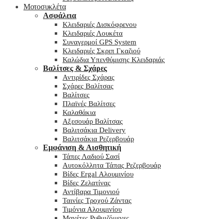
Μοτοσυκλέτα
Ασφάλεια
Κλειδαριές Δισκόφρενου
Κλειδαριές Λουκέτα
Συναγερμοί GPS System
Κλειδαριές Σκριπ Γκαζιού
Καλώδια Υπενθύμισης Κλειδαριάς
Βαλίτσες & Σχάρες
Αντιρίδες Σχάρας
Σχάρες Βαλίτσας
Βαλίτσες
Πλαϊνές Βαλίτσες
Καλαθάκια
Αξεσουάρ Βαλίτσας
Βαλιτσάκια Delivery
Βαλιτσάκια Ρεζερβουάρ
Εμφάνιση & Αισθητική
Τάπες Λαδιού Σασί
Αυτοκόλλητα Τάπας Ρεζερβουάρ
Βίδες Ergal Αλουμινίου
Βίδες Ζελατίνας
Αντίβαρα Τιμονιού
Ταινίες Τροχού Ζάντας
Τιμόνια Αλουμινίου
Μανέτες Ρυθμιζόμενες