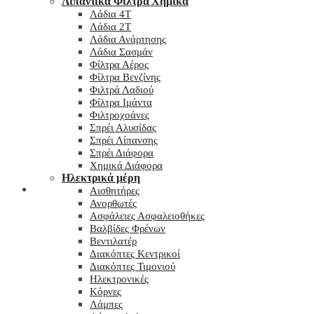
Λιπαντικά Φίλτρα Χημικά
Λάδια 4T
Λάδια 2T
Λάδια Ανάρτησης
Λάδια Σασμάν
Φίλτρα Αέρος
Φίλτρα Βενζίνης
Φιλτρά Λαδιού
Φίλτρα Ιμάντα
Φιλτροχοάνες
Σπρέι Αλυσίδας
Σπρέι Λίπανσης
Σπρέι Διάφορα
Χημικά Διάφορα
Hλεκτρικά μέρη
Checkout
Αισθητήρες
Ανορθωτές
Ασφάλειες Ασφαλειοθήκες
Βαλβίδες Φρένων
Βεντιλατέρ
Διακόπτες Κεντρικοί
Διακόπτες Τιμονιού
Ηλεκτρονικές
Κόρνες
Λάμπες