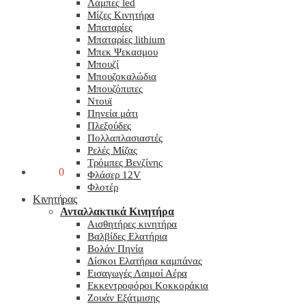
Λάμπες led
Μίζες Κινητήρα
Μπαταρίες
Μπαταρίες lithium
Μπεκ Ψεκασμου
Μπουζί
Μπουζοκαλώδια
Μπουζόπιπες
Ντουϊ
Πηνεία μάτι
Πλεξούδες
Πολλαπλασιαστές
Ρελές Μίζας
Τρόμπες Βενζίνης
0,00
€
0
Φλάσερ 12V
Φλοτέρ
Κινητήρας
Ανταλλακτικά Κινητήρα
Αισθητήρες κινητήρα
Βαλβίδες Ελατήρια
Βολάν Πηνία
Δίσκοι Ελατήρια καμπάνας
Εισαγωγές Λαιμοί Αέρα
Εκκεντροφόροι Κοκκοράκια
Ζουάν Εξάτμισης