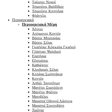
Τρόμπες Νερού
Τσιμούχες Βαλβίδων
Τσιμούχες Κινητήρα
Φλάντζες
Περιφερειακά
Περιφερειακά Μέρη
Άξονες
Ατέρμονες Κοντέρ
Βάσεις Μπαταρίας
Βάσεις Σέλας
Γκαζιέρες Κόκκαλα Γκαζιού
Γλύστρες Ψαλιδιού
Ελατήρια
Εξατμίσεις
Καθρέφτες
Κλειδαριές Σέλας
Κολάρα Σωληνάκια
Κοντέρ
Λεβιές Ταχυτήτων
Μανέτες Συμπλέκτη
Μανέτες Φρένου
Μανιβέλες
Μαρσπιέ Οδηγού Λάστιχα
Μαρσπιέ Συνεπιβάτη
Τιμόνια