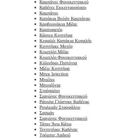
Καμπάνες Φυγοκεντρικού
Καδένες Εκκεντροφόρου
Καμπάνες
Καπάκια Βολάν Καμπάνας
Καρβουνάκια Μίζας
Καρπυρατέρ
Κάρτερ Κινητήρα
Κεφαλές Καπάκια Κεφαλής
Κινητήρες Μοτέρ
Κομπλέρ Μίζας
Κομπλέρ Φυγοκεντρικού
Κύλινδροι Πιστόνια
Μίζες Κινητήρα
Μπεκ Injection
Μπιέλες
Μπουζόνια
Στρόφαλοι
Σιαγώνες Φυγοκεντρικού
Ράουλα Γλύστρες Καδένας
Ρουλεμάν Στροφάλου
Σασμάν
Σιαγώνες Φυγοκεντρικού
Τάπες Άνω Κάτω
Τεντοτήρες Καδένας
Τρόμπες Λαδιού