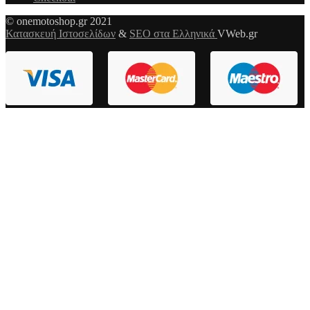
© onemotoshop.gr 2021
Κατασκευή Ιστοσελίδων
&
SEO στα Ελληνικά
VWeb.gr