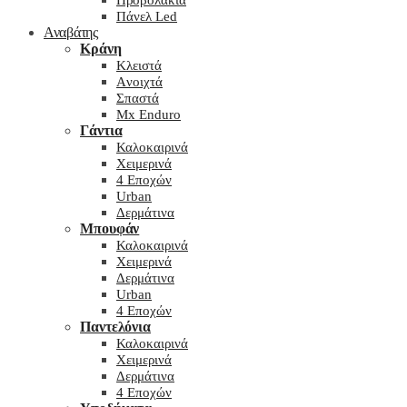
Προβολάκια
Πάνελ Led
Αναβάτης
Κράνη
Kλειστά
Aνοιχτά
Σπαστά
Mx Enduro
Γάντια
Καλοκαιρινά
Χειμερινά
4 Εποχών
Urban
Δερμάτινα
Μπουφάν
Καλοκαιρινά
Χειμερινά
Δερμάτινα
Urban
4 Εποχών
Παντελόνια
Καλοκαιρινά
Χειμερινά
Δερμάτινα
4 Εποχών