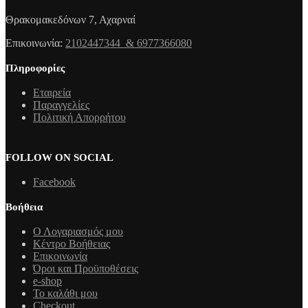
Θρακομακεδόνων 7, Αχαρναί
Επικοινωνία:
2102447344 & 6977366080
Πληροφορίες
Εταιρεία
Παραγγελίες
Πολιτική Απορρήτου
FOLLOW ON SOCIAL
Facebook
Βοήθεια
Ο Λογαριασμός μου
Κέντρο Βοήθειας
Επικοινωνία
Όροι και Προϋποθέσεις
e-shop
Το καλάθι μου
Checkout