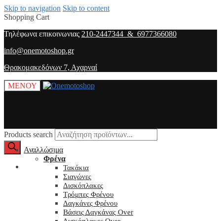
Skip to navigation
Skip to content
Shopping Cart
Τηλέφωνα επικοινωνιας
210-2447344 & 6977366080
info@onemotoshop.gr
Θρακομακεδόνων 7, Αχαρναί
ΜΕΝΟΥ
Products search
Αναλλώσιμα
Φρένα
O λογαριασμός μου
Τακάκια
Σιαγώνες
Δισκόπλακες
Τρόμπες Φρένου
Δαγκάνες Φρένου
Βάσεις Δαγκάνας Over