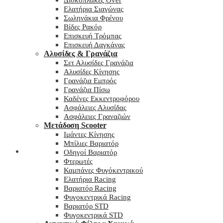
Δισκόπλακες Over
Ελατήρια Σιαγώνας
Σωληνάκια Φρένου
Βίδες Ρακόρ
Επισκευή Τρόμπας
Επισκευή Δαγκάνας
Αλυσίδες & Γρανάζια
Σετ Αλυσίδες Γρανάζια
Αλυσίδες Κίνησης
Γρανάζια Εμπρός
Γρανάζια Πίσω
Καδένες Εκκεντροφόρου
Ασφάλειες Αλυσίδας
Ασφάλειες Γραναζιών
Μετάδοση Scooter
Ιμάντες Κίνησης
Μπίλιες Βαριατόρ
My wishlist
Οδηγοί Βαριατόρ
Φτερωτές
Καμπάνες Φυγόκεντρικού
Ελατήρια Racing
Βαριατόρ Racing
Φυγοκεντρικά Racing
Βαριατόρ STD
Φυγοκεντρικά STD