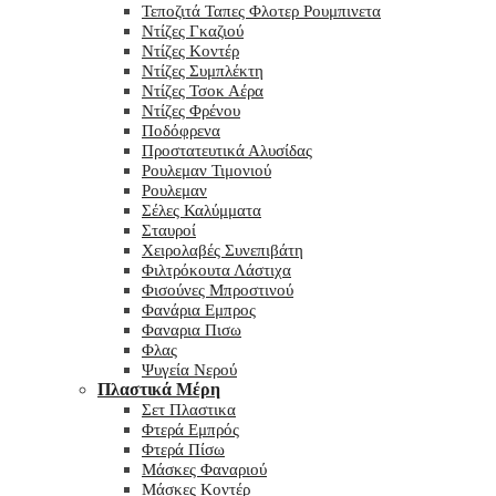
Τεποζιτά Ταπες Φλοτερ Ρουμπινετα
Ντίζες Γκαζιού
Ντίζες Κοντέρ
Ντίζες Συμπλέκτη
Ντίζες Τσοκ Αέρα
Ντίζες Φρένου
Ποδόφρενα
Προστατευτικά Αλυσίδας
Ρουλεμαν Τιμονιού
Ρουλεμαν
Σέλες Καλύμματα
Σταυροί
Χειρολαβές Συνεπιβάτη
Φιλτρόκουτα Λάστιχα
Φισούνες Μπροστινού
Φανάρια Εμπρος
Φαναρια Πισω
Φλας
Ψυγεία Νερού
Πλαστικά Μέρη
Σετ Πλαστικα
Φτερά Εμπρός
Φτερά Πίσω
Μάσκες Φαναριού
Μάσκες Κοντέρ