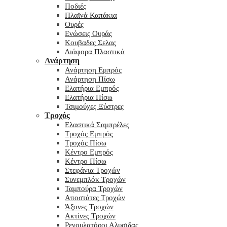
Ποδιές
Πλαϊνά Καπάκια
Ουρές
Ενώσεις Ουράς
Κουβαδες Σελας
Διάφορα Πλαστικά
Ανάρτηση
Ανάρτηση Εμπρός
Ανάρτηση Πίσω
Ελατήρια Εμπρός
Ελατήρια Πίσω
Τσιμούχες Ξύστρες
Τροχός
Ελαστικά Σαμπρέλες
Τροχός Εμπρός
Τροχός Πίσω
Κέντρο Εμπρός
Κέντρο Πίσω
Στεφάνια Τροχών
Συνεμπλόκ Τροχών
Ταμπούρα Τροχών
Αποστάτες Τροχών
Άξονες Τροχών
Ακτίνες Τροχών
Ρεγουλατόροι Αλυσιδας