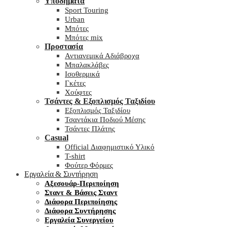
Υποδήματα
Sport Touring
Urban
Μπότες
Μπότες mix
Προστασία
Αντιανεμικά Αδιάβροχα
Μπαλακλάβες
Ισοθερμικά
Γκέτες
Χούφτες
Τσάντες & Εξοπλισμός Ταξιδίου
Εξοπλισμός Ταξιδίου
Τσαντάκια Ποδιού Μέσης
Τσάντες Πλάτης
Casual
Official Διαφημιστικό Υλικό
T-shirt
Φούτερ Φόρμες
Εργαλεία & Συντήρηση
Αξεσουάρ-Περιποίηση
Σταντ & Βάσεις Σταντ
Διάφορα Περιποίησης
Διάφορα Συντήρησης
Εργαλεία Συνεργείου