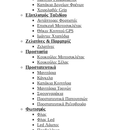
Καπάκια Δοχείων Φρένων
Χειρολαβές Grip
Εξοπλισμός Ταξιδίου
Αντάπτορες Φορτιστές
Επισκευή Μοτοσυκλέτας
Θήκες Κινητού GPS
Ιμάντες Χταπόδια
Ζελατίνες & Παρμπρίζ
Ζελατίνες
Προστασία
Κουκούλες Μοτοσυκλέτας
Κουκούλες Σέλας
Προστατευτικά
Μανιτάρια
Κάγκελα
Καπάκια Κινητήρα
Μανιτάρια Τροχών
Σφουγγαράκια
Προστατευτικά Παπουτσιών
Προστατευτικά Ρεζερβουάρ
Φωτισμός
Φλας
Φλας Led
Led Λάμπες