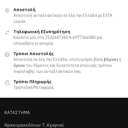
Αποστολή
Αποστολή ανταλλακτικών σε όλη την Ελλάδα με ΕΛΤΑ
courier.
Τηλεφωνική Εξυπηρέτηση
Καλέστε μας στο 2102447344 & 6977366080 για
οποιαδήποτε απορία.
Τρόποι Αποστολής
Αποστολή σε όλη την Ελλάδα, υπολογισμός βάση
βάρους
ή
όγκου
του δέματος και δυνατότητα επιλογής τρόπου
παραλαβής των ανταλλακτικών σας.
Τρόποι Πληρωμής
Τραπεζική Μεταφορά.
ΚΑΤΑΣΤΗΜΑ
Θρακομακεδόνων 7, Αχαρναί