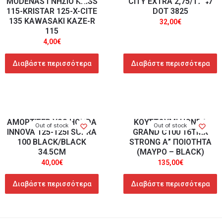
MODENAS ΓΝΗΣΙΟ KRISS
CITY EXTRA 2,75/17 47
115-KRISTAR 125-X-CITE
DOT 3825
135 KAWASAKI KAZE-R
32,00
€
115
4,00
€
Διαβάστε περισσότερα
Διαβάστε περισσότερα
ΑΜΟΡΤΙΣΕΡ YSS HONDA
ΚΟΥΣΤΟΥΜΙ HONDA
Out of stock
Out of stock
INNOVA 125-125i SUPRA
GRAND C100 16TMX
100 BLACK/BLACK
STRONG Α” ΠΟΙΟΤΗΤΑ
34.5CM
(ΜΑΥΡΟ – BLACK)
40,00
€
135,00
€
Διαβάστε περισσότερα
Διαβάστε περισσότερα