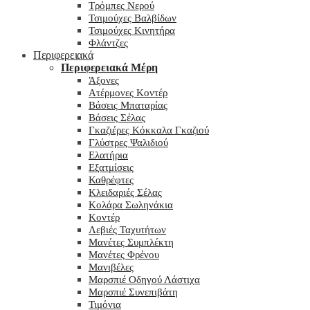
Τρόμπες Νερού
Τσιμούχες Βαλβίδων
Τσιμούχες Κινητήρα
Φλάντζες
Περιφερειακά
Περιφερειακά Μέρη
Άξονες
Ατέρμονες Κοντέρ
Βάσεις Μπαταρίας
Βάσεις Σέλας
Γκαζιέρες Κόκκαλα Γκαζιού
Γλύστρες Ψαλιδιού
Ελατήρια
Εξατμίσεις
Καθρέφτες
Κλειδαριές Σέλας
Κολάρα Σωληνάκια
Κοντέρ
Λεβιές Ταχυτήτων
Μανέτες Συμπλέκτη
Μανέτες Φρένου
Μανιβέλες
Μαρσπιέ Οδηγού Λάστιχα
Μαρσπιέ Συνεπιβάτη
Τιμόνια