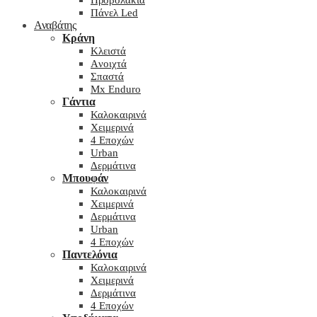
Προβολάκια
Πάνελ Led
Αναβάτης
Κράνη
Kλειστά
Aνοιχτά
Σπαστά
Mx Enduro
Γάντια
Καλοκαιρινά
Χειμερινά
4 Εποχών
Urban
Δερμάτινα
Μπουφάν
Καλοκαιρινά
Χειμερινά
Δερμάτινα
Urban
4 Εποχών
Παντελόνια
Καλοκαιρινά
Χειμερινά
Δερμάτινα
4 Εποχών