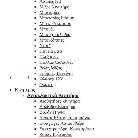
Λάμπες led
Μίζες Κινητήρα
Μπαταρίες
Μπαταρίες lithium
Μπεκ Ψεκασμου
Μπουζί
Μπουζοκαλώδια
Μπουζόπιπες
Ντουϊ
Πηνεία μάτι
Πλεξούδες
Πολλαπλασιαστές
Ρελές Μίζας
Τρόμπες Βενζίνης
0,00
€
0
Φλάσερ 12V
Φλοτέρ
Κινητήρας
Ανταλλακτικά Κινητήρα
Αισθητήρες κινητήρα
Βαλβίδες Ελατήρια
Βολάν Πηνία
Δίσκοι Ελατήρια καμπάνας
Εισαγωγές Λαιμοί Αέρα
Εκκεντροφόροι Κοκκοράκια
Ζουάν Εξάτμισης