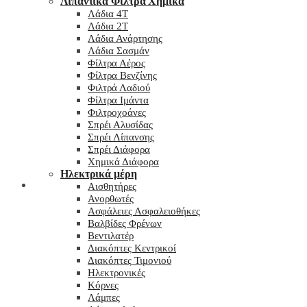
Λιπαντικά Φίλτρα Χημικά
Λάδια 4T
Λάδια 2T
Λάδια Ανάρτησης
Λάδια Σασμάν
Φίλτρα Αέρος
Φίλτρα Βενζίνης
Φιλτρά Λαδιού
Φίλτρα Ιμάντα
Φιλτροχοάνες
Σπρέι Αλυσίδας
Σπρέι Λίπανσης
Σπρέι Διάφορα
Χημικά Διάφορα
Hλεκτρικά μέρη
Checkout
Αισθητήρες
Ανορθωτές
Ασφάλειες Ασφαλειοθήκες
Βαλβίδες Φρένων
Βεντιλατέρ
Διακόπτες Κεντρικοί
Διακόπτες Τιμονιού
Ηλεκτρονικές
Κόρνες
Λάμπες