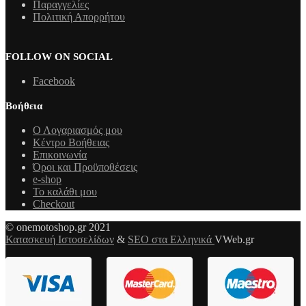
Παραγγελίες
Πολιτική Απορρήτου
FOLLOW ON SOCIAL
Facebook
Βοήθεια
Ο Λογαριασμός μου
Κέντρο Βοήθειας
Επικοινωνία
Όροι και Προϋποθέσεις
e-shop
Το καλάθι μου
Checkout
© onemotoshop.gr 2021
Κατασκευή Ιστοσελίδων
&
SEO στα Ελληνικά
VWeb.gr