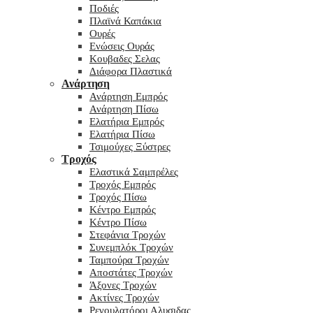
Ποδιές
Πλαϊνά Καπάκια
Ουρές
Ενώσεις Ουράς
Κουβαδες Σελας
Διάφορα Πλαστικά
Ανάρτηση
Ανάρτηση Εμπρός
Ανάρτηση Πίσω
Ελατήρια Εμπρός
Ελατήρια Πίσω
Τσιμούχες Ξύστρες
Τροχός
Ελαστικά Σαμπρέλες
Τροχός Εμπρός
Τροχός Πίσω
Κέντρο Εμπρός
Κέντρο Πίσω
Στεφάνια Τροχών
Συνεμπλόκ Τροχών
Ταμπούρα Τροχών
Αποστάτες Τροχών
Άξονες Τροχών
Ακτίνες Τροχών
Ρεγουλατόροι Αλυσιδας