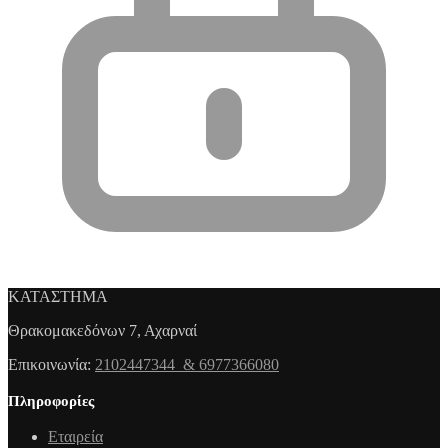
ΚΑΤΑΣΤΗΜΑ
Θρακομακεδόνων 7, Αχαρναί
Επικοινωνία:
2102447344 & 6977366080
Πληροφορίες
Εταιρεία