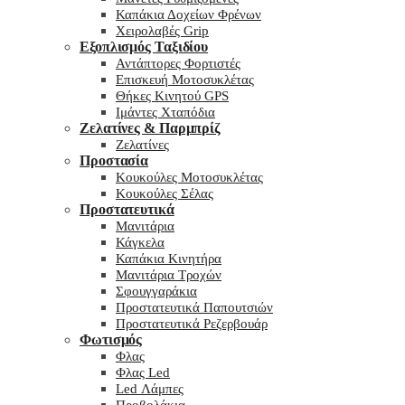
Καπάκια Δοχείων Φρένων
Χειρολαβές Grip
Εξοπλισμός Ταξιδίου
Αντάπτορες Φορτιστές
Επισκευή Μοτοσυκλέτας
Θήκες Κινητού GPS
Ιμάντες Χταπόδια
Ζελατίνες & Παρμπρίζ
Ζελατίνες
Προστασία
Κουκούλες Μοτοσυκλέτας
Κουκούλες Σέλας
Προστατευτικά
Μανιτάρια
Κάγκελα
Καπάκια Κινητήρα
Μανιτάρια Τροχών
Σφουγγαράκια
Προστατευτικά Παπουτσιών
Προστατευτικά Ρεζερβουάρ
Φωτισμός
Φλας
Φλας Led
Led Λάμπες