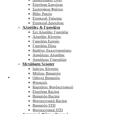
Δισκόπλακες Over
Ελατήρια Σιαγώνας
Σωληνάκια Φρένου
Βίδες Ρακόρ
Επισκευή Τρόμπας
Επισκευή Δαγκάνας
Αλυσίδες & Γρανάζια
Σετ Αλυσίδες Γρανάζια
Αλυσίδες Κίνησης
Γρανάζια Εμπρός
Γρανάζια Πίσω
Καδένες Εκκεντροφόρου
Ασφάλειες Αλυσίδας
Ασφάλειες Γραναζιών
Μετάδοση Scooter
Ιμάντες Κίνησης
Μπίλιες Βαριατόρ
My wishlist
Οδηγοί Βαριατόρ
Φτερωτές
Καμπάνες Φυγόκεντρικού
Ελατήρια Racing
Βαριατόρ Racing
Φυγοκεντρικά Racing
Βαριατόρ STD
Φυγοκεντρικά STD