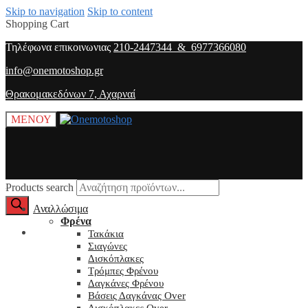
Skip to navigation
Skip to content
Shopping Cart
Τηλέφωνα επικοινωνιας
210-2447344 & 6977366080
info@onemotoshop.gr
Θρακομακεδόνων 7, Αχαρναί
ΜΕΝΟΥ
Products search
Αναλλώσιμα
Φρένα
O λογαριασμός μου
Τακάκια
Σιαγώνες
Δισκόπλακες
Τρόμπες Φρένου
Δαγκάνες Φρένου
Βάσεις Δαγκάνας Over