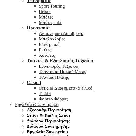
Υποδήματα
Sport Touring
Urban
Μπότες
Μπότες mix
Προστασία
Αντιανεμικά Αδιάβροχα
Μπαλακλάβες
Ισοθερμικά
Γκέτες
Χούφτες
Τσάντες & Εξοπλισμός Ταξιδίου
Εξοπλισμός Ταξιδίου
Τσαντάκια Ποδιού Μέσης
Τσάντες Πλάτης
Casual
Official Διαφημιστικό Υλικό
T-shirt
Φούτερ Φόρμες
Εργαλεία & Συντήρηση
Αξεσουάρ-Περιποίηση
Σταντ & Βάσεις Σταντ
Διάφορα Περιποίησης
Διάφορα Συντήρησης
Εργαλεία Συνεργείου