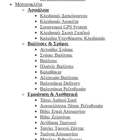
Μοτοσυκλέτα
Ασφάλεια
Κλειδαριές Δισκόφρενου
Κλειδαριές Λουκέτα
Συναγερμοί GPS System
Κλειδαριές Σκριπ Γκαζιού
Καλώδια Υπενθύμισης Κλειδαριάς
Βαλίτσες & Σχάρες
Αντιρίδες Σχάρας
Σχάρες Βαλίτσας
Βαλίτσες
Πλαϊνές Βαλίτσες
Καλαθάκια
Αξεσουάρ Βαλίτσας
Βαλιτσάκια Delivery
Βαλιτσάκια Ρεζερβουάρ
Εμφάνιση & Αισθητική
Τάπες Λαδιού Σασί
Αυτοκόλλητα Τάπας Ρεζερβουάρ
Βίδες Ergal Αλουμινίου
Βίδες Ζελατίνας
Αντίβαρα Τιμονιού
Ταινίες Τροχού Ζάντας
Τιμόνια Αλουμινίου
Μανέτες Ρυθμιζόμενες