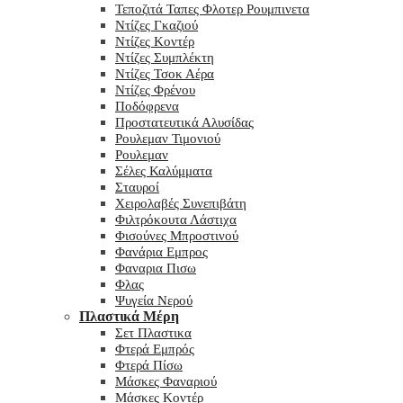
Τεποζιτά Ταπες Φλοτερ Ρουμπινετα
Ντίζες Γκαζιού
Ντίζες Κοντέρ
Ντίζες Συμπλέκτη
Ντίζες Τσοκ Αέρα
Ντίζες Φρένου
Ποδόφρενα
Προστατευτικά Αλυσίδας
Ρουλεμαν Τιμονιού
Ρουλεμαν
Σέλες Καλύμματα
Σταυροί
Χειρολαβές Συνεπιβάτη
Φιλτρόκουτα Λάστιχα
Φισούνες Μπροστινού
Φανάρια Εμπρος
Φαναρια Πισω
Φλας
Ψυγεία Νερού
Πλαστικά Μέρη
Σετ Πλαστικα
Φτερά Εμπρός
Φτερά Πίσω
Μάσκες Φαναριού
Μάσκες Κοντέρ