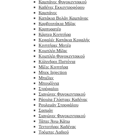
Καμπάνες Φυγοκεντρικού
Καδένες Εκκεντροφόρου
Καμπάνες
Καπάκια Βολάν Καμπάνας
Καρβουνάκια Μίζας
Καρπυρατέρ
Κάρτερ Κινητήρα
Κεφαλές Καπάκια Κεφαλής
Κινητήρες Μοτέρ
Κομπλέρ Μίζας
Κομπλέρ Φυγοκεντρικού
Κύλινδροι Πιστόνια
Μίζες Κινητήρα
Μπεκ Injection
Μπιέλες
Μπουζόνια
Στρόφαλοι
Σιαγώνες Φυγοκεντρικού
Ράουλα Γλύστρες Καδένας
Ρουλεμάν Στροφάλου
Σασμάν
Σιαγώνες Φυγοκεντρικού
Τάπες Άνω Κάτω
Τεντοτήρες Καδένας
Τρόμπες Λαδιού