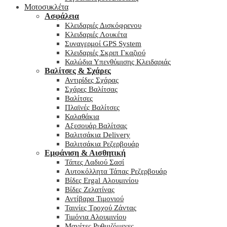
Μοτοσυκλέτα
Ασφάλεια
Κλειδαριές Δισκόφρενου
Κλειδαριές Λουκέτα
Συναγερμοί GPS System
Κλειδαριές Σκριπ Γκαζιού
Καλώδια Υπενθύμισης Κλειδαριάς
Βαλίτσες & Σχάρες
Αντιρίδες Σχάρας
Σχάρες Βαλίτσας
Βαλίτσες
Πλαϊνές Βαλίτσες
Καλαθάκια
Αξεσουάρ Βαλίτσας
Βαλιτσάκια Delivery
Βαλιτσάκια Ρεζερβουάρ
Εμφάνιση & Αισθητική
Τάπες Λαδιού Σασί
Αυτοκόλλητα Τάπας Ρεζερβουάρ
Βίδες Ergal Αλουμινίου
Βίδες Ζελατίνας
Αντίβαρα Τιμονιού
Ταινίες Τροχού Ζάντας
Τιμόνια Αλουμινίου
Μανέτες Ρυθμιζόμενες