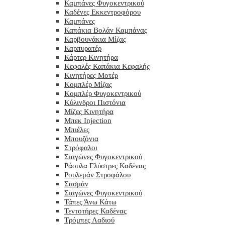
Καμπάνες Φυγοκεντρικού
Καδένες Εκκεντροφόρου
Καμπάνες
Καπάκια Βολάν Καμπάνας
Καρβουνάκια Μίζας
Καρπυρατέρ
Κάρτερ Κινητήρα
Κεφαλές Καπάκια Κεφαλής
Κινητήρες Μοτέρ
Κομπλέρ Μίζας
Κομπλέρ Φυγοκεντρικού
Κύλινδροι Πιστόνια
Μίζες Κινητήρα
Μπεκ Injection
Μπιέλες
Μπουζόνια
Στρόφαλοι
Σιαγώνες Φυγοκεντρικού
Ράουλα Γλύστρες Καδένας
Ρουλεμάν Στροφάλου
Σασμάν
Σιαγώνες Φυγοκεντρικού
Τάπες Άνω Κάτω
Τεντοτήρες Καδένας
Τρόμπες Λαδιού