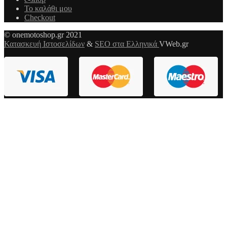
Το καλάθι μου
Checkout
© onemotoshop.gr 2021
Κατασκευή Ιστοσελίδων
&
SEO στα Ελληνικά
VWeb.gr