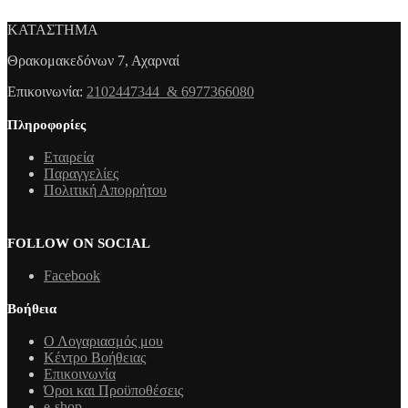
ΚΑΤΑΣΤΗΜΑ
Θρακομακεδόνων 7, Αχαρναί
Επικοινωνία:
2102447344 & 6977366080
Πληροφορίες
Εταιρεία
Παραγγελίες
Πολιτική Απορρήτου
FOLLOW ON SOCIAL
Facebook
Βοήθεια
Ο Λογαριασμός μου
Κέντρο Βοήθειας
Επικοινωνία
Όροι και Προϋποθέσεις
e-shop