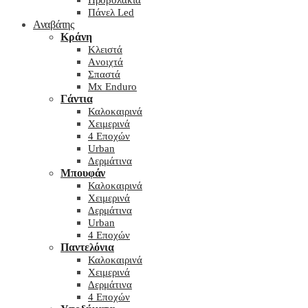
Προβολάκια
Πάνελ Led
Αναβάτης
Κράνη
Kλειστά
Aνοιχτά
Σπαστά
Mx Enduro
Γάντια
Καλοκαιρινά
Χειμερινά
4 Εποχών
Urban
Δερμάτινα
Μπουφάν
Καλοκαιρινά
Χειμερινά
Δερμάτινα
Urban
4 Εποχών
Παντελόνια
Καλοκαιρινά
Χειμερινά
Δερμάτινα
4 Εποχών