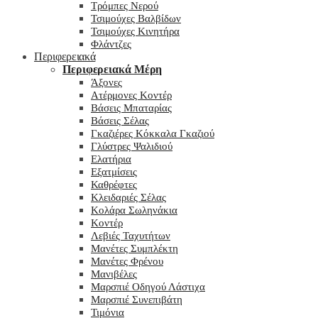
Τρόμπες Νερού
Τσιμούχες Βαλβίδων
Τσιμούχες Κινητήρα
Φλάντζες
Περιφερειακά
Περιφερειακά Μέρη
Άξονες
Ατέρμονες Κοντέρ
Βάσεις Μπαταρίας
Βάσεις Σέλας
Γκαζιέρες Κόκκαλα Γκαζιού
Γλύστρες Ψαλιδιού
Ελατήρια
Εξατμίσεις
Καθρέφτες
Κλειδαριές Σέλας
Κολάρα Σωληνάκια
Κοντέρ
Λεβιές Ταχυτήτων
Μανέτες Συμπλέκτη
Μανέτες Φρένου
Μανιβέλες
Μαρσπιέ Οδηγού Λάστιχα
Μαρσπιέ Συνεπιβάτη
Τιμόνια