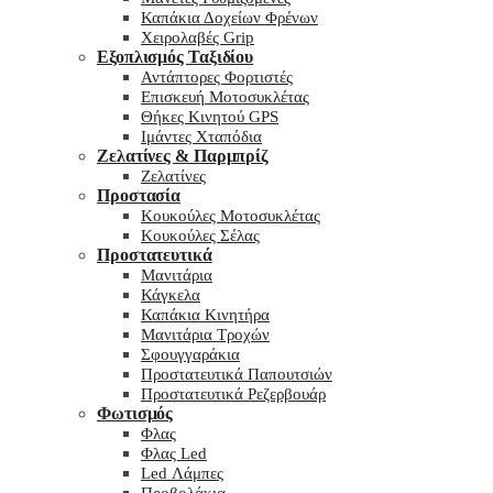
Καπάκια Δοχείων Φρένων
Χειρολαβές Grip
Εξοπλισμός Ταξιδίου
Αντάπτορες Φορτιστές
Επισκευή Μοτοσυκλέτας
Θήκες Κινητού GPS
Ιμάντες Χταπόδια
Ζελατίνες & Παρμπρίζ
Ζελατίνες
Προστασία
Κουκούλες Μοτοσυκλέτας
Κουκούλες Σέλας
Προστατευτικά
Μανιτάρια
Κάγκελα
Καπάκια Κινητήρα
Μανιτάρια Τροχών
Σφουγγαράκια
Προστατευτικά Παπουτσιών
Προστατευτικά Ρεζερβουάρ
Φωτισμός
Φλας
Φλας Led
Led Λάμπες