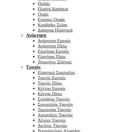
Ποδιές
Πλαϊνά Καπάκια
Ουρές
Ενώσεις Ουράς
Κουβαδες Σελας
Διάφορα Πλαστικά
Ανάρτηση
Ανάρτηση Εμπρός
Ανάρτηση Πίσω
Ελατήρια Εμπρός
Ελατήρια Πίσω
Τσιμούχες Ξύστρες
Τροχός
Ελαστικά Σαμπρέλες
Τροχός Εμπρός
Τροχός Πίσω
Κέντρο Εμπρός
Κέντρο Πίσω
Στεφάνια Τροχών
Συνεμπλόκ Τροχών
Ταμπούρα Τροχών
Αποστάτες Τροχών
Άξονες Τροχών
Ακτίνες Τροχών
Ρεγουλατόροι Αλυσιδας