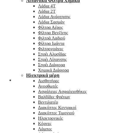
Λιπαντικά Φίλτρα Χημικά
Λάδια 4T
Λάδια 2T
Λάδια Ανάρτησης
Λάδια Σασμάν
Φίλτρα Αέρος
Φίλτρα Βενζίνης
Φιλτρά Λαδιού
Φίλτρα Ιμάντα
Φιλτροχοάνες
Σπρέι Αλυσίδας
Σπρέι Λίπανσης
Σπρέι Διάφορα
Χημικά Διάφορα
Hλεκτρικά μέρη
Checkout
Αισθητήρες
Ανορθωτές
Ασφάλειες Ασφαλειοθήκες
Βαλβίδες Φρένων
Βεντιλατέρ
Διακόπτες Κεντρικοί
Διακόπτες Τιμονιού
Ηλεκτρονικές
Κόρνες
Λάμπες