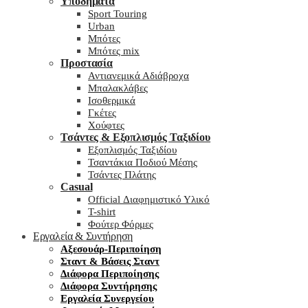
Υποδήματα
Sport Touring
Urban
Μπότες
Μπότες mix
Προστασία
Αντιανεμικά Αδιάβροχα
Μπαλακλάβες
Ισοθερμικά
Γκέτες
Χούφτες
Τσάντες & Εξοπλισμός Ταξιδίου
Εξοπλισμός Ταξιδίου
Τσαντάκια Ποδιού Μέσης
Τσάντες Πλάτης
Casual
Official Διαφημιστικό Υλικό
T-shirt
Φούτερ Φόρμες
Εργαλεία & Συντήρηση
Αξεσουάρ-Περιποίηση
Σταντ & Βάσεις Σταντ
Διάφορα Περιποίησης
Διάφορα Συντήρησης
Εργαλεία Συνεργείου