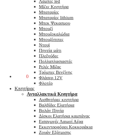
Λάμπες led
Μίζες Κινητήρα
Μπαταρίες
Μπαταρίες lithium
Μπεκ Ψεκασμου
Μπουζί
Μπουζοκαλώδια
Μπουζόπιπες
Ντουϊ
Πηνεία μάτι
Πλεξούδες
Πολλαπλασιαστές
Ρελές Μίζας
Τρόμπες Βενζίνης
0,00
€
0
Φλάσερ 12V
Φλοτέρ
Κινητήρας
Ανταλλακτικά Κινητήρα
Αισθητήρες κινητήρα
Βαλβίδες Ελατήρια
Βολάν Πηνία
Δίσκοι Ελατήρια καμπάνας
Εισαγωγές Λαιμοί Αέρα
Εκκεντροφόροι Κοκκοράκια
Ζουάν Εξάτμισης