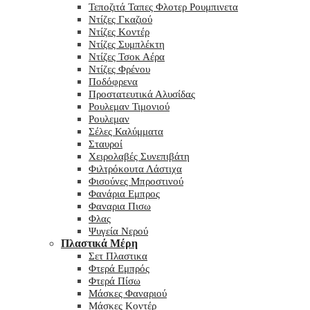
Τεποζιτά Ταπες Φλοτερ Ρουμπινετα
Ντίζες Γκαζιού
Ντίζες Κοντέρ
Ντίζες Συμπλέκτη
Ντίζες Τσοκ Αέρα
Ντίζες Φρένου
Ποδόφρενα
Προστατευτικά Αλυσίδας
Ρουλεμαν Τιμονιού
Ρουλεμαν
Σέλες Καλύμματα
Σταυροί
Χειρολαβές Συνεπιβάτη
Φιλτρόκουτα Λάστιχα
Φισούνες Μπροστινού
Φανάρια Εμπρος
Φαναρια Πισω
Φλας
Ψυγεία Νερού
Πλαστικά Μέρη
Σετ Πλαστικα
Φτερά Εμπρός
Φτερά Πίσω
Μάσκες Φαναριού
Μάσκες Κοντέρ