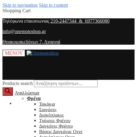
Skip to navigation
Skip to content
Shopping Cart
Τηλέφωνα επικοινωνιας
210-2447344 & 6977366080
info@onemotoshop.gr
Θρακομακεδόνων 7, Αχαρναί
ΜΕΝΟΥ
Products search
Αναλλώσιμα
Φρένα
O λογαριασμός μου
Τακάκια
Σιαγώνες
Δισκόπλακες
Τρόμπες Φρένου
Δαγκάνες Φρένου
Βάσεις Δαγκάνας Over