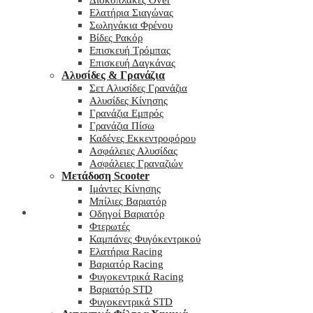
Δισκόπλακες Over
Ελατήρια Σιαγώνας
Σωληνάκια Φρένου
Βίδες Ρακόρ
Επισκευή Τρόμπας
Επισκευή Δαγκάνας
Αλυσίδες & Γρανάζια
Σετ Αλυσίδες Γρανάζια
Αλυσίδες Κίνησης
Γρανάζια Εμπρός
Γρανάζια Πίσω
Καδένες Εκκεντροφόρου
Ασφάλειες Αλυσίδας
Ασφάλειες Γραναζιών
Μετάδοση Scooter
Ιμάντες Κίνησης
Μπίλιες Βαριατόρ
My wishlist
Οδηγοί Βαριατόρ
Φτερωτές
Καμπάνες Φυγόκεντρικού
Ελατήρια Racing
Βαριατόρ Racing
Φυγοκεντρικά Racing
Βαριατόρ STD
Φυγοκεντρικά STD