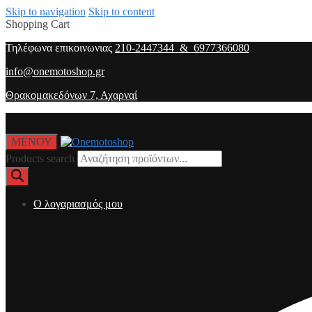
Skip to navigation
Skip to content
Shopping Cart
Τηλέφωνα επικοινωνιας
210-2447344 & 6977366080
info@onemotoshop.gr
Θρακομακεδόνων 7, Αχαρναί
ΜΕΝΟΥ
Products search
O λογαριασμός μου