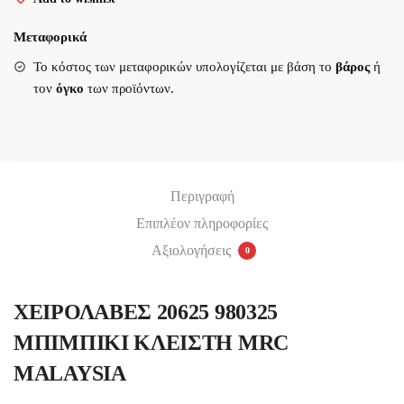
ΚΛΕΙΣΤΗ
MRC
Μεταφορικά
MALAYSIA
Υποβολή
Το κόστος των μεταφορικών υπολογίζεται με βάση το
βάρος
ή
ποσότητα
τον
όγκο
των προϊόντων.
Περιγραφή
Επιπλέον πληροφορίες
Αξιολογήσεις
0
ΧΕΙΡΟΛΑΒΕΣ 20625 980325
ΜΠΙΜΠΙΚΙ ΚΛΕΙΣΤΗ MRC
MALAYSIA