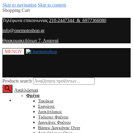
Skip to navigation
Skip to content
Shopping Cart
Τηλέφωνα επικοινωνιας
210-2447344 & 6977366080
info@onemotoshop.gr
Θρακομακεδόνων 7, Αχαρναί
ΜΕΝΟΥ
Products search
Αναλλώσιμα
Φρένα
O λογαριασμός μου
Τακάκια
Σιαγώνες
Δισκόπλακες
Τρόμπες Φρένου
Δαγκάνες Φρένου
Βάσεις Δαγκάνας Over