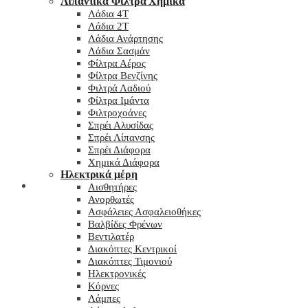
Λιπαντικά Φίλτρα Χημικά
Λάδια 4T
Λάδια 2T
Λάδια Ανάρτησης
Λάδια Σασμάν
Φίλτρα Αέρος
Φίλτρα Βενζίνης
Φιλτρά Λαδιού
Φίλτρα Ιμάντα
Φιλτροχοάνες
Σπρέι Αλυσίδας
Σπρέι Λίπανσης
Σπρέι Διάφορα
Χημικά Διάφορα
Hλεκτρικά μέρη
Checkout
Αισθητήρες
Ανορθωτές
Ασφάλειες Ασφαλειοθήκες
Βαλβίδες Φρένων
Βεντιλατέρ
Διακόπτες Κεντρικοί
Διακόπτες Τιμονιού
Ηλεκτρονικές
Κόρνες
Λάμπες