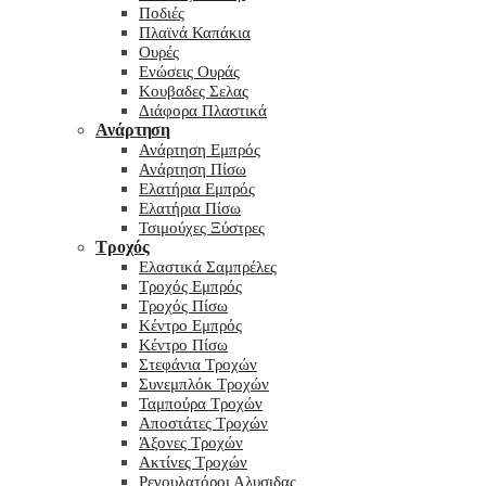
Ποδιές
Πλαϊνά Καπάκια
Ουρές
Ενώσεις Ουράς
Κουβαδες Σελας
Διάφορα Πλαστικά
Ανάρτηση
Ανάρτηση Εμπρός
Ανάρτηση Πίσω
Ελατήρια Εμπρός
Ελατήρια Πίσω
Τσιμούχες Ξύστρες
Τροχός
Ελαστικά Σαμπρέλες
Τροχός Εμπρός
Τροχός Πίσω
Κέντρο Εμπρός
Κέντρο Πίσω
Στεφάνια Τροχών
Συνεμπλόκ Τροχών
Ταμπούρα Τροχών
Αποστάτες Τροχών
Άξονες Τροχών
Ακτίνες Τροχών
Ρεγουλατόροι Αλυσιδας