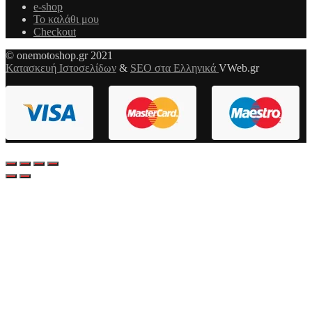
e-shop
Το καλάθι μου
Checkout
© onemotoshop.gr 2021
Κατασκευή Ιστοσελίδων
&
SEO στα Ελληνικά
VWeb.gr