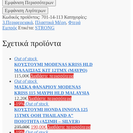
Κωδικός προϊόντος:
701-14-113
Κατηγορίες:
3.Περιφερειακά
,
Πλαστικά Μέρη
,
Φτερά
Εμπρός
Ετικέτα:
STRONG
Σχετικά προϊόντα
Out of stock
ΚΟΥΣΤΟΥΜΙ MODENAS KRISS HLD
ΜΑΛΑΙΣΙΑΣ ΚΙΤ 12ΤΜΧ (ΜΑΥΡΟ)
115,00
€
Διαβάστε περισσότερα
Out of stock
ΜΑΣΚΑ ΦΑΝΑΡΙΟΥ MODENAS
KRISS 115 ΜΑΥΡΗ HLD MALAYSIA
12,20
€
Διαβάστε περισσότερα
-19%
Out of stock
ΚΟΥΣΤΟΥΜΙ HONDA INNOVA 125
15ΤΜΧ OOH THAILAND A”
ΠΟΙΟΤΗΤΑ (ΑΣΙΜΗ – SILVER)
235,00
€
190,00
€
Διαβάστε περισσότερα
-19%
Out of stock