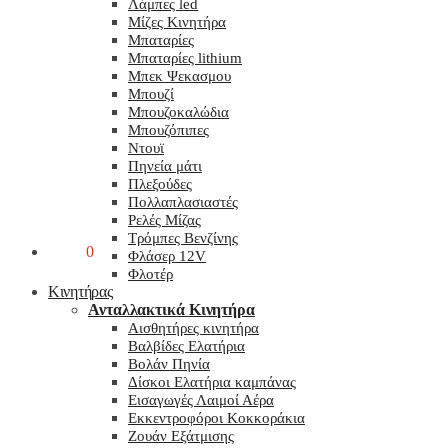
Λάμπες led
Μίζες Κινητήρα
Μπαταρίες
Μπαταρίες lithium
Μπεκ Ψεκασμου
Μπουζί
Μπουζοκαλώδια
Μπουζόπιπες
Ντουϊ
Πηνεία μάτι
Πλεξούδες
Πολλαπλασιαστές
Ρελές Μίζας
Τρόμπες Βενζίνης
0,00
€
0
Φλάσερ 12V
Φλοτέρ
Κινητήρας
Ανταλλακτικά Κινητήρα
Αισθητήρες κινητήρα
Βαλβίδες Ελατήρια
Βολάν Πηνία
Δίσκοι Ελατήρια καμπάνας
Εισαγωγές Λαιμοί Αέρα
Εκκεντροφόροι Κοκκοράκια
Ζουάν Εξάτμισης