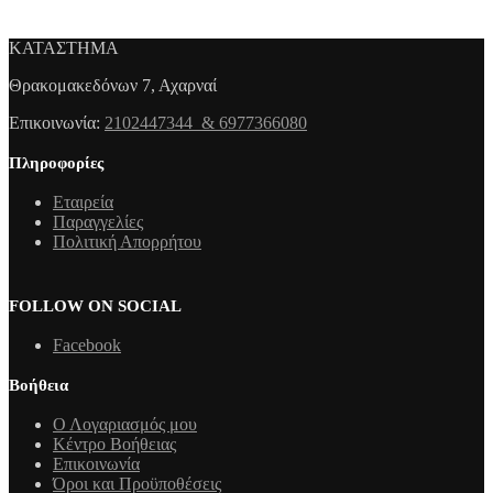
ΚΑΤΑΣΤΗΜΑ
Θρακομακεδόνων 7, Αχαρναί
Επικοινωνία:
2102447344 & 6977366080
Πληροφορίες
Εταιρεία
Παραγγελίες
Πολιτική Απορρήτου
FOLLOW ON SOCIAL
Facebook
Βοήθεια
Ο Λογαριασμός μου
Κέντρο Βοήθειας
Επικοινωνία
Όροι και Προϋποθέσεις