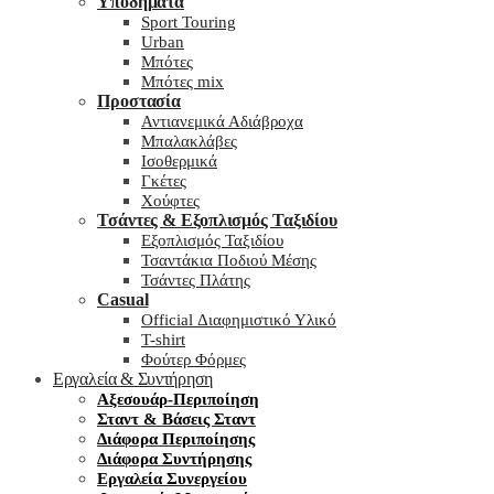
Υποδήματα
Sport Touring
Urban
Μπότες
Μπότες mix
Προστασία
Αντιανεμικά Αδιάβροχα
Μπαλακλάβες
Ισοθερμικά
Γκέτες
Χούφτες
Τσάντες & Εξοπλισμός Ταξιδίου
Εξοπλισμός Ταξιδίου
Τσαντάκια Ποδιού Μέσης
Τσάντες Πλάτης
Casual
Official Διαφημιστικό Υλικό
T-shirt
Φούτερ Φόρμες
Εργαλεία & Συντήρηση
Αξεσουάρ-Περιποίηση
Σταντ & Βάσεις Σταντ
Διάφορα Περιποίησης
Διάφορα Συντήρησης
Εργαλεία Συνεργείου