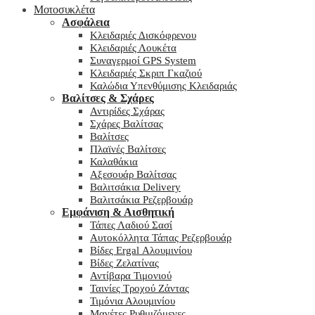
Μοτοσυκλέτα
Ασφάλεια
Κλειδαριές Δισκόφρενου
Κλειδαριές Λουκέτα
Συναγερμοί GPS System
Κλειδαριές Σκριπ Γκαζιού
Καλώδια Υπενθύμισης Κλειδαριάς
Βαλίτσες & Σχάρες
Αντιρίδες Σχάρας
Σχάρες Βαλίτσας
Βαλίτσες
Πλαϊνές Βαλίτσες
Καλαθάκια
Αξεσουάρ Βαλίτσας
Βαλιτσάκια Delivery
Βαλιτσάκια Ρεζερβουάρ
Εμφάνιση & Αισθητική
Τάπες Λαδιού Σασί
Αυτοκόλλητα Τάπας Ρεζερβουάρ
Βίδες Ergal Αλουμινίου
Βίδες Ζελατίνας
Αντίβαρα Τιμονιού
Ταινίες Τροχού Ζάντας
Τιμόνια Αλουμινίου
Μανέτες Ρυθμιζόμενες