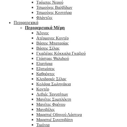
Τρόμπες Νερού
Τσιμούχες Βαλβίδων
Τσιμούχες Κινητήρα
Φλάντζες
Περιφερειακά
Περιφερειακά Μέρη
Άξονες
Ατέρμονες Κοντέρ
Βάσεις Μπαταρίας
Βάσεις Σέλας
Γκαζιέρες Κόκκαλα Γκαζιού
Γλύστρες Ψαλιδιού
Ελατήρια
Εξατμίσεις
Καθρέφτες
Κλειδαριές Σέλας
Κολάρα Σωληνάκια
Κοντέρ
Λεβιές Ταχυτήτων
Μανέτες Συμπλέκτη
Μανέτες Φρένου
Μανιβέλες
Μαρσπιέ Οδηγού Λάστιχα
Μαρσπιέ Συνεπιβάτη
Τιμόνια