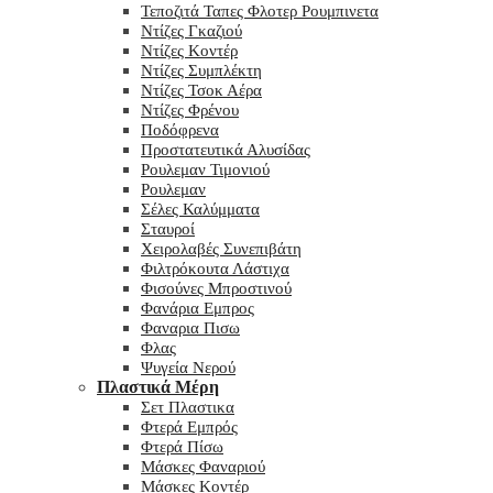
Τεποζιτά Ταπες Φλοτερ Ρουμπινετα
Ντίζες Γκαζιού
Ντίζες Κοντέρ
Ντίζες Συμπλέκτη
Ντίζες Τσοκ Αέρα
Ντίζες Φρένου
Ποδόφρενα
Προστατευτικά Αλυσίδας
Ρουλεμαν Τιμονιού
Ρουλεμαν
Σέλες Καλύμματα
Σταυροί
Χειρολαβές Συνεπιβάτη
Φιλτρόκουτα Λάστιχα
Φισούνες Μπροστινού
Φανάρια Εμπρος
Φαναρια Πισω
Φλας
Ψυγεία Νερού
Πλαστικά Μέρη
Σετ Πλαστικα
Φτερά Εμπρός
Φτερά Πίσω
Μάσκες Φαναριού
Μάσκες Κοντέρ