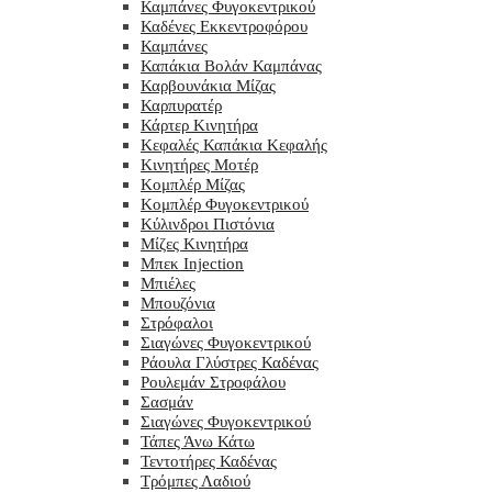
Καμπάνες Φυγοκεντρικού
Καδένες Εκκεντροφόρου
Καμπάνες
Καπάκια Βολάν Καμπάνας
Καρβουνάκια Μίζας
Καρπυρατέρ
Κάρτερ Κινητήρα
Κεφαλές Καπάκια Κεφαλής
Κινητήρες Μοτέρ
Κομπλέρ Μίζας
Κομπλέρ Φυγοκεντρικού
Κύλινδροι Πιστόνια
Μίζες Κινητήρα
Μπεκ Injection
Μπιέλες
Μπουζόνια
Στρόφαλοι
Σιαγώνες Φυγοκεντρικού
Ράουλα Γλύστρες Καδένας
Ρουλεμάν Στροφάλου
Σασμάν
Σιαγώνες Φυγοκεντρικού
Τάπες Άνω Κάτω
Τεντοτήρες Καδένας
Τρόμπες Λαδιού