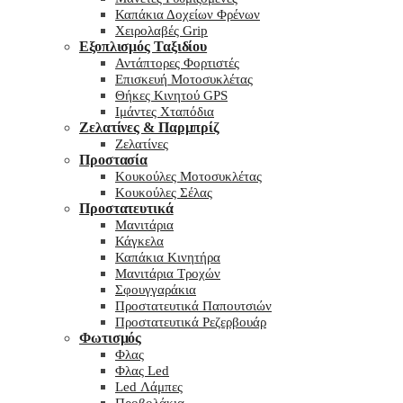
Καπάκια Δοχείων Φρένων
Χειρολαβές Grip
Εξοπλισμός Ταξιδίου
Αντάπτορες Φορτιστές
Επισκευή Μοτοσυκλέτας
Θήκες Κινητού GPS
Ιμάντες Χταπόδια
Ζελατίνες & Παρμπρίζ
Ζελατίνες
Προστασία
Κουκούλες Μοτοσυκλέτας
Κουκούλες Σέλας
Προστατευτικά
Μανιτάρια
Κάγκελα
Καπάκια Κινητήρα
Μανιτάρια Τροχών
Σφουγγαράκια
Προστατευτικά Παπουτσιών
Προστατευτικά Ρεζερβουάρ
Φωτισμός
Φλας
Φλας Led
Led Λάμπες