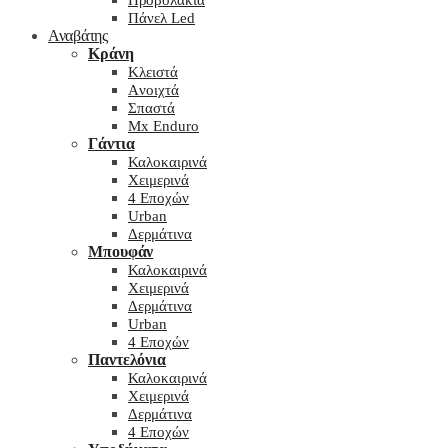
Προβολάκια
Πάνελ Led
Αναβάτης
Κράνη
Kλειστά
Aνοιχτά
Σπαστά
Mx Enduro
Γάντια
Καλοκαιρινά
Χειμερινά
4 Εποχών
Urban
Δερμάτινα
Μπουφάν
Καλοκαιρινά
Χειμερινά
Δερμάτινα
Urban
4 Εποχών
Παντελόνια
Καλοκαιρινά
Χειμερινά
Δερμάτινα
4 Εποχών