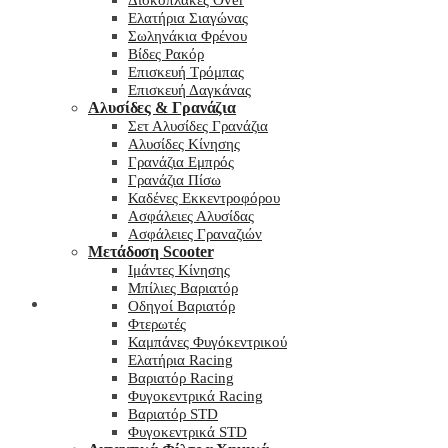
Δισκόπλακες Over
Ελατήρια Σιαγώνας
Σωληνάκια Φρένου
Βίδες Ρακόρ
Επισκευή Τρόμπας
Επισκευή Δαγκάνας
Αλυσίδες & Γρανάζια
Σετ Αλυσίδες Γρανάζια
Αλυσίδες Κίνησης
Γρανάζια Εμπρός
Γρανάζια Πίσω
Καδένες Εκκεντροφόρου
Ασφάλειες Αλυσίδας
Ασφάλειες Γραναζιών
Μετάδοση Scooter
Ιμάντες Κίνησης
Μπίλιες Βαριατόρ
My wishlist
Οδηγοί Βαριατόρ
Φτερωτές
Καμπάνες Φυγόκεντρικού
Ελατήρια Racing
Βαριατόρ Racing
Φυγοκεντρικά Racing
Βαριατόρ STD
Φυγοκεντρικά STD