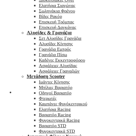
Δισκόπλακες Over
Ελατήρια Σιαγώνας
Σωληνάκια Φρένου
Βίδες Ρακόρ
Επισκευή Τρόμπας
Επισκευή Δαγκάνας
Αλυσίδες & Γρανάζια
Σετ Αλυσίδες Γρανάζια
Αλυσίδες Κίνησης
Γρανάζια Εμπρός
Γρανάζια Πίσω
Καδένες Εκκεντροφόρου
Ασφάλειες Αλυσίδας
Ασφάλειες Γραναζιών
Μετάδοση Scooter
Ιμάντες Κίνησης
Μπίλιες Βαριατόρ
My wishlist
Οδηγοί Βαριατόρ
Φτερωτές
Καμπάνες Φυγόκεντρικού
Ελατήρια Racing
Βαριατόρ Racing
Φυγοκεντρικά Racing
Βαριατόρ STD
Φυγοκεντρικά STD