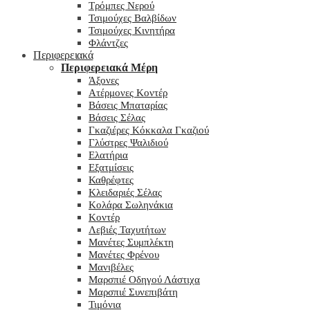
Τρόμπες Νερού
Τσιμούχες Βαλβίδων
Τσιμούχες Κινητήρα
Φλάντζες
Περιφερειακά
Περιφερειακά Μέρη
Άξονες
Ατέρμονες Κοντέρ
Βάσεις Μπαταρίας
Βάσεις Σέλας
Γκαζιέρες Κόκκαλα Γκαζιού
Γλύστρες Ψαλιδιού
Ελατήρια
Εξατμίσεις
Καθρέφτες
Κλειδαριές Σέλας
Κολάρα Σωληνάκια
Κοντέρ
Λεβιές Ταχυτήτων
Μανέτες Συμπλέκτη
Μανέτες Φρένου
Μανιβέλες
Μαρσπιέ Οδηγού Λάστιχα
Μαρσπιέ Συνεπιβάτη
Τιμόνια