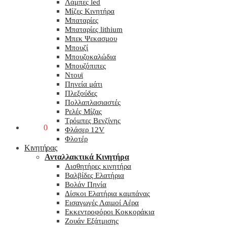
Λάμπες led
Μίζες Κινητήρα
Μπαταρίες
Μπαταρίες lithium
Μπεκ Ψεκασμου
Μπουζί
Μπουζοκαλώδια
Μπουζόπιπες
Ντουϊ
Πηνεία μάτι
Πλεξούδες
Πολλαπλασιαστές
Ρελές Μίζας
Τρόμπες Βενζίνης
0,00
€
0
Φλάσερ 12V
Φλοτέρ
Κινητήρας
Ανταλλακτικά Κινητήρα
Αισθητήρες κινητήρα
Βαλβίδες Ελατήρια
Βολάν Πηνία
Δίσκοι Ελατήρια καμπάνας
Εισαγωγές Λαιμοί Αέρα
Εκκεντροφόροι Κοκκοράκια
Ζουάν Εξάτμισης