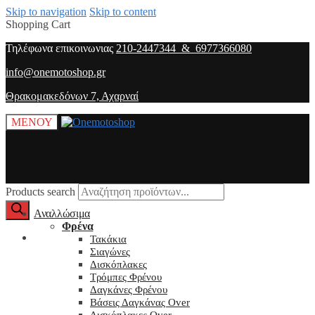
Skip to navigation
Skip to content
Shopping Cart
Τηλέφωνα επικοινωνιας
210-2447344 & 6977366080
info@onemotoshop.gr
Θρακομακεδόνων 7, Αχαρναί
ΜΕΝΟΥ
Products search
Αναλλώσιμα
Φρένα
O λογαριασμός μου
Τακάκια
Σιαγώνες
Δισκόπλακες
Τρόμπες Φρένου
Δαγκάνες Φρένου
Βάσεις Δαγκάνας Over