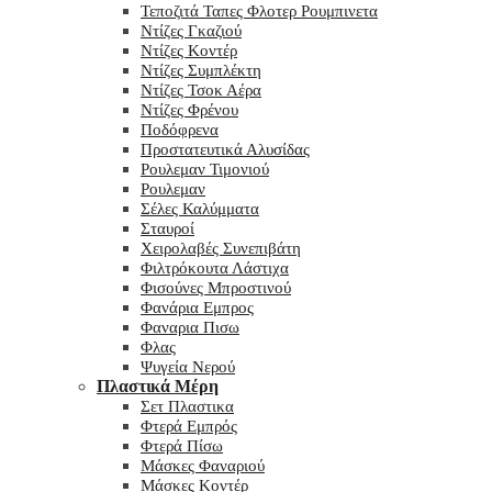
Τεποζιτά Ταπες Φλοτερ Ρουμπινετα
Ντίζες Γκαζιού
Ντίζες Κοντέρ
Ντίζες Συμπλέκτη
Ντίζες Τσοκ Αέρα
Ντίζες Φρένου
Ποδόφρενα
Προστατευτικά Αλυσίδας
Ρουλεμαν Τιμονιού
Ρουλεμαν
Σέλες Καλύμματα
Σταυροί
Χειρολαβές Συνεπιβάτη
Φιλτρόκουτα Λάστιχα
Φισούνες Μπροστινού
Φανάρια Εμπρος
Φαναρια Πισω
Φλας
Ψυγεία Νερού
Πλαστικά Μέρη
Σετ Πλαστικα
Φτερά Εμπρός
Φτερά Πίσω
Μάσκες Φαναριού
Μάσκες Κοντέρ