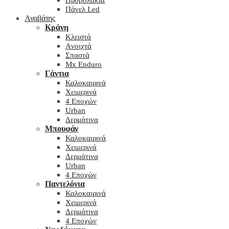
Προβολάκια
Πάνελ Led
Αναβάτης
Κράνη
Kλειστά
Aνοιχτά
Σπαστά
Mx Enduro
Γάντια
Καλοκαιρινά
Χειμερινά
4 Εποχών
Urban
Δερμάτινα
Μπουφάν
Καλοκαιρινά
Χειμερινά
Δερμάτινα
Urban
4 Εποχών
Παντελόνια
Καλοκαιρινά
Χειμερινά
Δερμάτινα
4 Εποχών