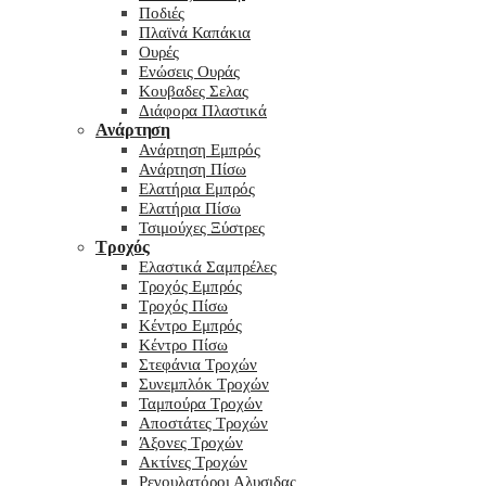
Ποδιές
Πλαϊνά Καπάκια
Ουρές
Ενώσεις Ουράς
Κουβαδες Σελας
Διάφορα Πλαστικά
Ανάρτηση
Ανάρτηση Εμπρός
Ανάρτηση Πίσω
Ελατήρια Εμπρός
Ελατήρια Πίσω
Τσιμούχες Ξύστρες
Τροχός
Ελαστικά Σαμπρέλες
Τροχός Εμπρός
Τροχός Πίσω
Κέντρο Εμπρός
Κέντρο Πίσω
Στεφάνια Τροχών
Συνεμπλόκ Τροχών
Ταμπούρα Τροχών
Αποστάτες Τροχών
Άξονες Τροχών
Ακτίνες Τροχών
Ρεγουλατόροι Αλυσιδας