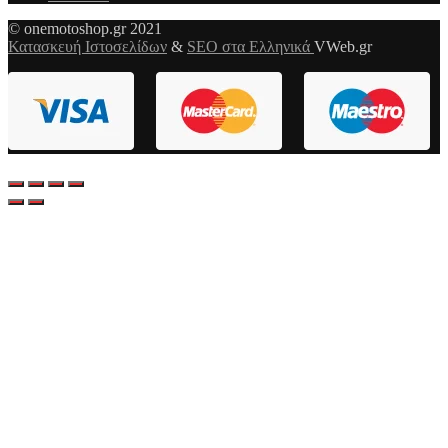
© onemotoshop.gr 2021
Κατασκευή Ιστοσελίδων
&
SEO στα Ελληνικά
VWeb.gr