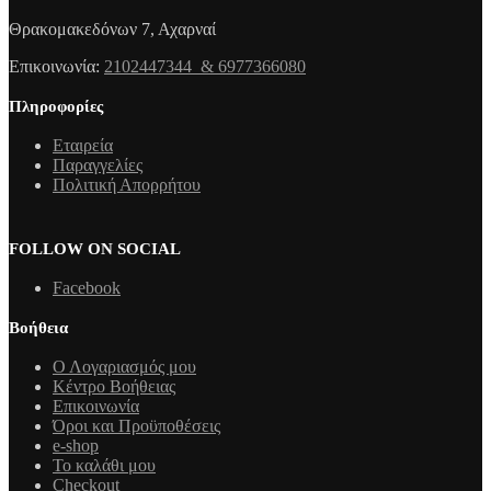
Θρακομακεδόνων 7, Αχαρναί
Επικοινωνία:
2102447344 & 6977366080
Πληροφορίες
Εταιρεία
Παραγγελίες
Πολιτική Απορρήτου
FOLLOW ON SOCIAL
Facebook
Βοήθεια
Ο Λογαριασμός μου
Κέντρο Βοήθειας
Επικοινωνία
Όροι και Προϋποθέσεις
e-shop
Το καλάθι μου
Checkout