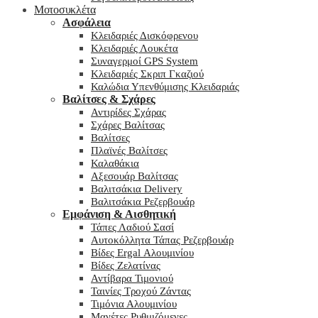
Μοτοσυκλέτα
Ασφάλεια
Κλειδαριές Δισκόφρενου
Κλειδαριές Λουκέτα
Συναγερμοί GPS System
Κλειδαριές Σκριπ Γκαζιού
Καλώδια Υπενθύμισης Κλειδαριάς
Βαλίτσες & Σχάρες
Αντιρίδες Σχάρας
Σχάρες Βαλίτσας
Βαλίτσες
Πλαϊνές Βαλίτσες
Καλαθάκια
Αξεσουάρ Βαλίτσας
Βαλιτσάκια Delivery
Βαλιτσάκια Ρεζερβουάρ
Εμφάνιση & Αισθητική
Τάπες Λαδιού Σασί
Αυτοκόλλητα Τάπας Ρεζερβουάρ
Βίδες Ergal Αλουμινίου
Βίδες Ζελατίνας
Αντίβαρα Τιμονιού
Ταινίες Τροχού Ζάντας
Τιμόνια Αλουμινίου
Μανέτες Ρυθμιζόμενες