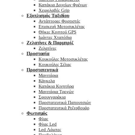
Καπάκια Δοχείων Φρένων
Χειρολαβές Grip
Εξοπλισμός Ταξιδίου
Αντάπτορες Φορτιστές
Επισκευή Μοτοσυκλέτας
Θήκες Κινητού GPS
Ιμάντες Χταπόδια
Ζελατίνες & Παρμπρίζ
Ζελατίνες
Προστασία
Κουκούλες Μοτοσυκλέτας
Κουκούλες Σέλας
Προστατευτικά
Μανιτάρια
Κάγκελα
Καπάκια Κινητήρα
Μανιτάρια Τροχών
Σφουγγαράκια
Προστατευτικά Παπουτσιών
Προστατευτικά Ρεζερβουάρ
Φωτισμός
Φλας
Φλας Led
Led Λάμπες