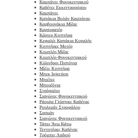
Καμπάνες Φυγοκεντρικού
Καδένες Εκκεντροφόρου
Καμπάνες
Καπάκια Βολάν Καμπάνας
Καρβουνάκια Μίζας
Καρπυρατέρ
Κάρτερ Κινητήρα
Κεφαλές Καπάκια Κεφαλής
Κινητήρες Μοτέρ
Κομπλέρ Μίζας
Κομπλέρ Φυγοκεντρικού
Κύλινδροι Πιστόνια
Μίζες Κινητήρα
Μπεκ Injection
Μπιέλες
Μπουζόνια
Στρόφαλοι
Σιαγώνες Φυγοκεντρικού
Ράουλα Γλύστρες Καδένας
Ρουλεμάν Στροφάλου
Σασμάν
Σιαγώνες Φυγοκεντρικού
Τάπες Άνω Κάτω
Τεντοτήρες Καδένας
Τρόμπες Λαδιού