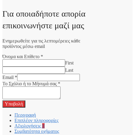
Για οποιαδήποτε απορία
επικοινωνήστε μαζί μας
Ενημερωθείτε για τις λεπτομέρειες κάθε
προϊόντος μέσω email
Όνομα και Επίθετο
*
First
Last
Email
*
Το Σχόλιο ή το Μήνυμά σας
*
Υποβολή
Περιγραφή
Επιπλέον πληροφορίες
Αξιολογήσεις
0
Συμβατότητα οχήματος