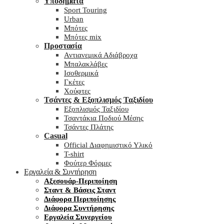
Υποδήματα
Sport Touring
Urban
Μπότες
Μπότες mix
Προστασία
Αντιανεμικά Αδιάβροχα
Μπαλακλάβες
Ισοθερμικά
Γκέτες
Χούφτες
Τσάντες & Εξοπλισμός Ταξιδίου
Εξοπλισμός Ταξιδίου
Τσαντάκια Ποδιού Μέσης
Τσάντες Πλάτης
Casual
Official Διαφημιστικό Υλικό
T-shirt
Φούτερ Φόρμες
Εργαλεία & Συντήρηση
Αξεσουάρ-Περιποίηση
Σταντ & Βάσεις Σταντ
Διάφορα Περιποίησης
Διάφορα Συντήρησης
Εργαλεία Συνεργείου