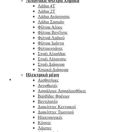
Λιπαντικά Φίλτρα Χημικά
Λάδια 4T
Λάδια 2T
Λάδια Ανάρτησης
Λάδια Σασμάν
Φίλτρα Αέρος
Φίλτρα Βενζίνης
Φιλτρά Λαδιού
Φίλτρα Ιμάντα
Φιλτροχοάνες
Σπρέι Αλυσίδας
Σπρέι Λίπανσης
Σπρέι Διάφορα
Χημικά Διάφορα
Hλεκτρικά μέρη
Checkout
Αισθητήρες
Ανορθωτές
Ασφάλειες Ασφαλειοθήκες
Βαλβίδες Φρένων
Βεντιλατέρ
Διακόπτες Κεντρικοί
Διακόπτες Τιμονιού
Ηλεκτρονικές
Κόρνες
Λάμπες