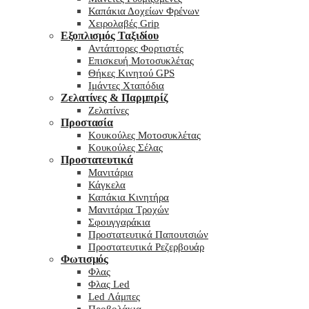
Καπάκια Δοχείων Φρένων
Χειρολαβές Grip
Εξοπλισμός Ταξιδίου
Αντάπτορες Φορτιστές
Επισκευή Μοτοσυκλέτας
Θήκες Κινητού GPS
Ιμάντες Χταπόδια
Ζελατίνες & Παρμπρίζ
Ζελατίνες
Προστασία
Κουκούλες Μοτοσυκλέτας
Κουκούλες Σέλας
Προστατευτικά
Μανιτάρια
Κάγκελα
Καπάκια Κινητήρα
Μανιτάρια Τροχών
Σφουγγαράκια
Προστατευτικά Παπουτσιών
Προστατευτικά Ρεζερβουάρ
Φωτισμός
Φλας
Φλας Led
Led Λάμπες