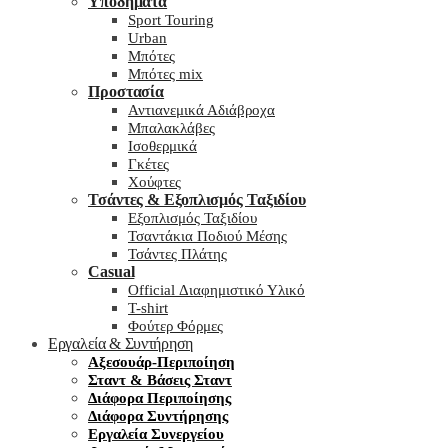
Υποδήματα
Sport Touring
Urban
Μπότες
Μπότες mix
Προστασία
Αντιανεμικά Αδιάβροχα
Μπαλακλάβες
Ισοθερμικά
Γκέτες
Χούφτες
Τσάντες & Εξοπλισμός Ταξιδίου
Εξοπλισμός Ταξιδίου
Τσαντάκια Ποδιού Μέσης
Τσάντες Πλάτης
Casual
Official Διαφημιστικό Υλικό
T-shirt
Φούτερ Φόρμες
Εργαλεία & Συντήρηση
Αξεσουάρ-Περιποίηση
Σταντ & Βάσεις Σταντ
Διάφορα Περιποίησης
Διάφορα Συντήρησης
Εργαλεία Συνεργείου