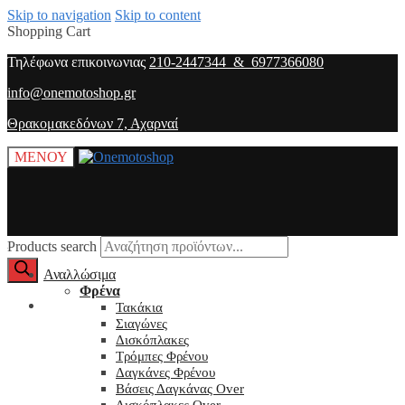
Skip to navigation
Skip to content
Shopping Cart
Τηλέφωνα επικοινωνιας
210-2447344 & 6977366080
info@onemotoshop.gr
Θρακομακεδόνων 7, Αχαρναί
ΜΕΝΟΥ
Products search
Αναλλώσιμα
Φρένα
O λογαριασμός μου
Τακάκια
Σιαγώνες
Δισκόπλακες
Τρόμπες Φρένου
Δαγκάνες Φρένου
Βάσεις Δαγκάνας Over