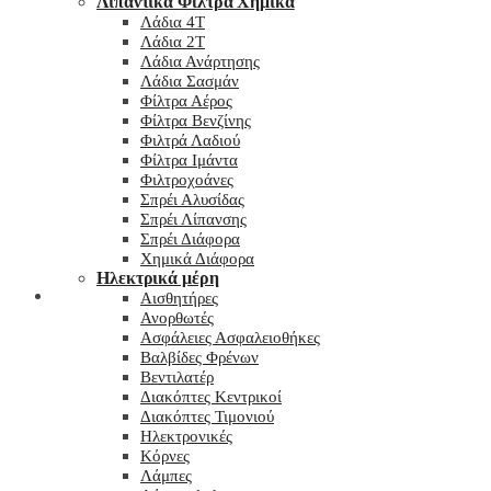
Λιπαντικά Φίλτρα Χημικά
Λάδια 4T
Λάδια 2T
Λάδια Ανάρτησης
Λάδια Σασμάν
Φίλτρα Αέρος
Φίλτρα Βενζίνης
Φιλτρά Λαδιού
Φίλτρα Ιμάντα
Φιλτροχοάνες
Σπρέι Αλυσίδας
Σπρέι Λίπανσης
Σπρέι Διάφορα
Χημικά Διάφορα
Hλεκτρικά μέρη
Checkout
Αισθητήρες
Ανορθωτές
Ασφάλειες Ασφαλειοθήκες
Βαλβίδες Φρένων
Βεντιλατέρ
Διακόπτες Κεντρικοί
Διακόπτες Τιμονιού
Ηλεκτρονικές
Κόρνες
Λάμπες