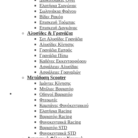
Δισκόπλακες Over
Ελατήρια Σιαγώνας
Σωληνάκια Φρένου
Βίδες Ρακόρ
Επισκευή Τρόμπας
Επισκευή Δαγκάνας
Αλυσίδες & Γρανάζια
Σετ Αλυσίδες Γρανάζια
Αλυσίδες Κίνησης
Γρανάζια Εμπρός
Γρανάζια Πίσω
Καδένες Εκκεντροφόρου
Ασφάλειες Αλυσίδας
Ασφάλειες Γραναζιών
Μετάδοση Scooter
Ιμάντες Κίνησης
Μπίλιες Βαριατόρ
My wishlist
Οδηγοί Βαριατόρ
Φτερωτές
Καμπάνες Φυγόκεντρικού
Ελατήρια Racing
Βαριατόρ Racing
Φυγοκεντρικά Racing
Βαριατόρ STD
Φυγοκεντρικά STD