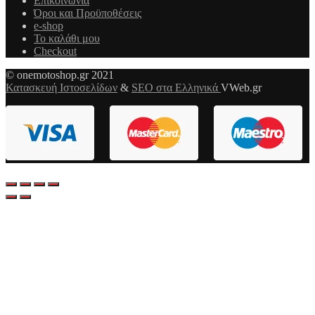
Επικοινωνία
Όροι και Προϋποθέσεις
e-shop
Το καλάθι μου
Checkout
© onemotoshop.gr 2021
Κατασκευή Ιστοσελίδων
&
SEO στα Ελληνικά
VWeb.gr