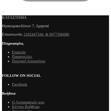
ΚΑΤΑΣΤΗΜΑ
Θρακομακεδόνων 7, Αχαρναί
Επικοινωνία:
2102447344 & 6977366080
Πληροφορίες
Εταιρεία
Παραγγελίες
Πολιτική Απορρήτου
FOLLOW ON SOCIAL
Facebook
Βοήθεια
Ο Λογαριασμός μου
Κέντρο Βοήθειας