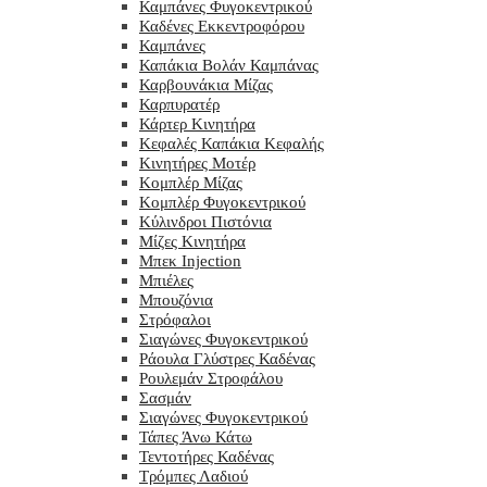
Καμπάνες Φυγοκεντρικού
Καδένες Εκκεντροφόρου
Καμπάνες
Καπάκια Βολάν Καμπάνας
Καρβουνάκια Μίζας
Καρπυρατέρ
Κάρτερ Κινητήρα
Κεφαλές Καπάκια Κεφαλής
Κινητήρες Μοτέρ
Κομπλέρ Μίζας
Κομπλέρ Φυγοκεντρικού
Κύλινδροι Πιστόνια
Μίζες Κινητήρα
Μπεκ Injection
Μπιέλες
Μπουζόνια
Στρόφαλοι
Σιαγώνες Φυγοκεντρικού
Ράουλα Γλύστρες Καδένας
Ρουλεμάν Στροφάλου
Σασμάν
Σιαγώνες Φυγοκεντρικού
Τάπες Άνω Κάτω
Τεντοτήρες Καδένας
Τρόμπες Λαδιού