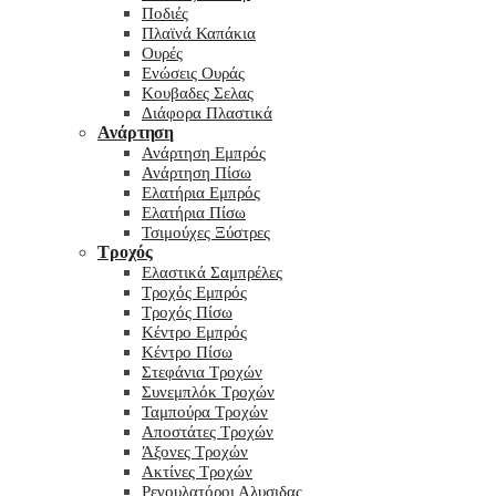
Ποδιές
Πλαϊνά Καπάκια
Ουρές
Ενώσεις Ουράς
Κουβαδες Σελας
Διάφορα Πλαστικά
Ανάρτηση
Ανάρτηση Εμπρός
Ανάρτηση Πίσω
Ελατήρια Εμπρός
Ελατήρια Πίσω
Τσιμούχες Ξύστρες
Τροχός
Ελαστικά Σαμπρέλες
Τροχός Εμπρός
Τροχός Πίσω
Κέντρο Εμπρός
Κέντρο Πίσω
Στεφάνια Τροχών
Συνεμπλόκ Τροχών
Ταμπούρα Τροχών
Αποστάτες Τροχών
Άξονες Τροχών
Ακτίνες Τροχών
Ρεγουλατόροι Αλυσιδας