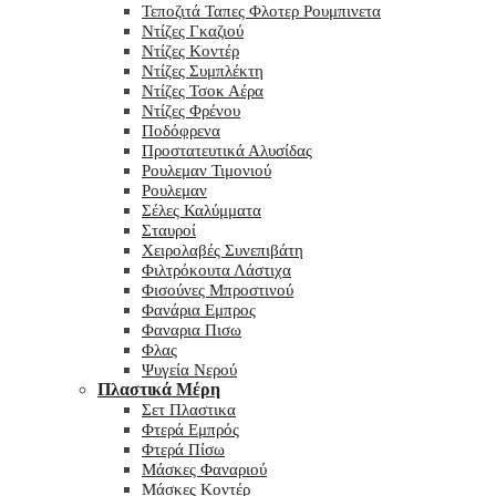
Τεποζιτά Ταπες Φλοτερ Ρουμπινετα
Ντίζες Γκαζιού
Ντίζες Κοντέρ
Ντίζες Συμπλέκτη
Ντίζες Τσοκ Αέρα
Ντίζες Φρένου
Ποδόφρενα
Προστατευτικά Αλυσίδας
Ρουλεμαν Τιμονιού
Ρουλεμαν
Σέλες Καλύμματα
Σταυροί
Χειρολαβές Συνεπιβάτη
Φιλτρόκουτα Λάστιχα
Φισούνες Μπροστινού
Φανάρια Εμπρος
Φαναρια Πισω
Φλας
Ψυγεία Νερού
Πλαστικά Μέρη
Σετ Πλαστικα
Φτερά Εμπρός
Φτερά Πίσω
Μάσκες Φαναριού
Μάσκες Κοντέρ