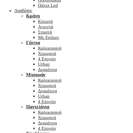
Προβολάκια
Πάνελ Led
Αναβάτης
Κράνη
Kλειστά
Aνοιχτά
Σπαστά
Mx Enduro
Γάντια
Καλοκαιρινά
Χειμερινά
4 Εποχών
Urban
Δερμάτινα
Μπουφάν
Καλοκαιρινά
Χειμερινά
Δερμάτινα
Urban
4 Εποχών
Παντελόνια
Καλοκαιρινά
Χειμερινά
Δερμάτινα
4 Εποχών