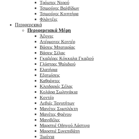
Τρόμπες Νερού
Τσιμούχες Βαλβίδων
Τσιμούχες Κινητήρα
Φλάντζες
Περιφερειακά
Περιφερειακά Μέρη
Άξονες
Ατέρμονες Κοντέρ
Βάσεις Μπαταρίας
Βάσεις Σέλας
Γκαζιέρες Κόκκαλα Γκαζιού
Γλύστρες Ψαλιδιού
Ελατήρια
Εξατμίσεις
Καθρέφτες
Κλειδαριές Σέλας
Κολάρα Σωληνάκια
Κοντέρ
Λεβιές Ταχυτήτων
Μανέτες Συμπλέκτη
Μανέτες Φρένου
Μανιβέλες
Μαρσπιέ Οδηγού Λάστιχα
Μαρσπιέ Συνεπιβάτη
Τιμόνια