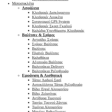
Μοτοσυκλέτα
Ασφάλεια
Κλειδαριές Δισκόφρενου
Κλειδαριές Λουκέτα
Συναγερμοί GPS System
Κλειδαριές Σκριπ Γκαζιού
Καλώδια Υπενθύμισης Κλειδαριάς
Βαλίτσες & Σχάρες
Αντιρίδες Σχάρας
Σχάρες Βαλίτσας
Βαλίτσες
Πλαϊνές Βαλίτσες
Καλαθάκια
Αξεσουάρ Βαλίτσας
Βαλιτσάκια Delivery
Βαλιτσάκια Ρεζερβουάρ
Εμφάνιση & Αισθητική
Τάπες Λαδιού Σασί
Αυτοκόλλητα Τάπας Ρεζερβουάρ
Βίδες Ergal Αλουμινίου
Βίδες Ζελατίνας
Αντίβαρα Τιμονιού
Ταινίες Τροχού Ζάντας
Τιμόνια Αλουμινίου
Μανέτες Ρυθμιζόμενες