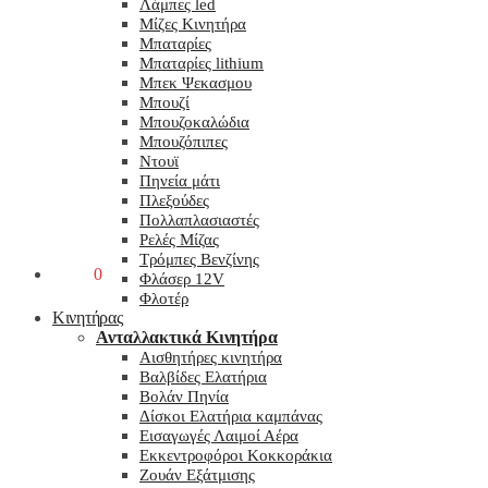
Λάμπες led
Μίζες Κινητήρα
Μπαταρίες
Μπαταρίες lithium
Μπεκ Ψεκασμου
Μπουζί
Μπουζοκαλώδια
Μπουζόπιπες
Ντουϊ
Πηνεία μάτι
Πλεξούδες
Πολλαπλασιαστές
Ρελές Μίζας
Τρόμπες Βενζίνης
0,00
€
0
Φλάσερ 12V
Φλοτέρ
Κινητήρας
Ανταλλακτικά Κινητήρα
Αισθητήρες κινητήρα
Βαλβίδες Ελατήρια
Βολάν Πηνία
Δίσκοι Ελατήρια καμπάνας
Εισαγωγές Λαιμοί Αέρα
Εκκεντροφόροι Κοκκοράκια
Ζουάν Εξάτμισης