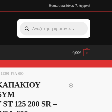
Θρακομακεδόνων 7, Αχαρναί
Products
search
0,00
€
0
12391-F8A-000
ΚΑΠΑΚΙΟΥ
SYM
T 125 200 SR –