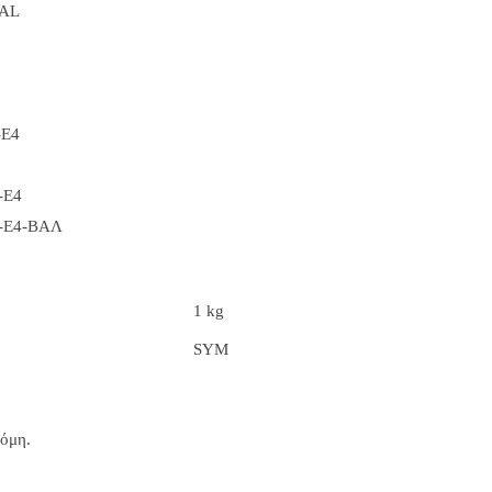
AL
-E4
-E4
-E4-ΒΑΛ
1 kg
SYM
κόμη.