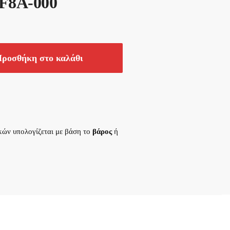
-F8A-000
ροσθήκη στο καλάθι
κών υπολογίζεται με βάση το
βάρος
ή
.