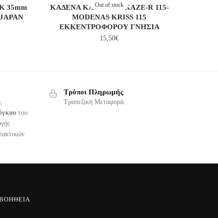
Out of stock
K 35mm
ΚΑΔΕΝΑ KAWASAKI KAZE-R 115-
 JAPAN
MODENAS KRISS 115
ΕΚΚΕΝΤΡΟΦΟΡΟΥ ΓΝΗΣΙΑ
15,50
€
Τρόποι Πληρωμής
,
Τραπεζική Μεταφορά.
όγκου
του
ογής
λακτικών
ΒΟΉΘΕΙΑ