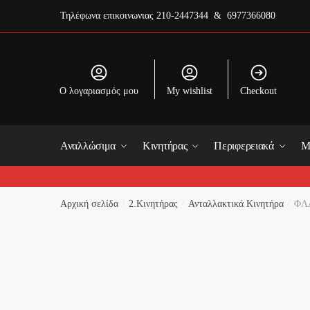
Skip
Skip
Τηλέφωνα επικοινωνιας
210-2447344 & 6977366080
to
to
navigation
content
O λογαριασμός μου
My wishlist
Checkout
Όνομα 
Αναλλώσιμα
Κινητήρας
Περιφερειακά
Μ
First
Email
*
Αρχική σελίδα
/
2.Κινητήρας
/
Ανταλλακτικά Κινητήρα
/
ΦΛ
Το Σχό