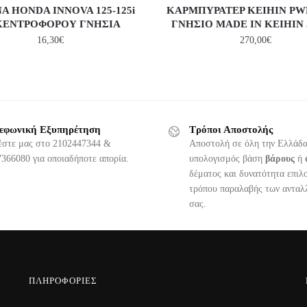
Α HONDA INNOVA 125-125i
ΚΑΡΜΠΥΡΑΤΕΡ KEIHIN PW
ΚΕΝΤΡΟΦΟΡΟΥ ΓΝΗΣΙΑ
ΓΝΗΣΙΟ MADE ΙΝ KEIHIN
16,30
€
270,00
€
εφωνική Εξυπηρέτηση
Τρόποι Αποστολής
έστε μας στο 2102447344 &
Αποστολή σε όλη την Ελλάδα
366080 για οποιαδήποτε απορία.
υπολογισμός βάση
βάρους
ή
δέματος και δυνατότητα επιλ
τρόπου παραλαβής των ανταλ
σας.
ΠΛΗΡΟΦΟΡΊΕΣ