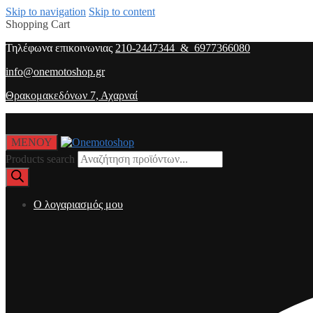
Skip to navigation
Skip to content
Shopping Cart
Τηλέφωνα επικοινωνιας
210-2447344 & 6977366080
info@onemotoshop.gr
Θρακομακεδόνων 7, Αχαρναί
ΜΕΝΟΥ
Products search
O λογαριασμός μου