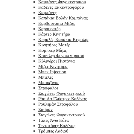
Καμπάνες Φυγοκεντρικού
Καδένες Εκκεντροφόρου
Καμπάνες
Καπάκια Βολάν Καμπάνας
Καρβουνάκια Μίζας
Καρπυρατέρ
Κάρτερ Κινητήρα
Κεφαλές Καπάκια Κεφαλής
Κινητήρες Μοτέρ
Κομπλέρ Μίζας
Κομπλέρ Φυγοκεντρικού
Κύλινδροι Πιστόνια
Μίζες Κινητήρα
Μπεκ Injection
Μπιέλες
Μπουζόνια
Στρόφαλοι
Σιαγώνες Φυγοκεντρικού
Ράουλα Γλύστρες Καδένας
Ρουλεμάν Στροφάλου
Σασμάν
Σιαγώνες Φυγοκεντρικού
Τάπες Άνω Κάτω
Τεντοτήρες Καδένας
Τρόμπες Λαδιού