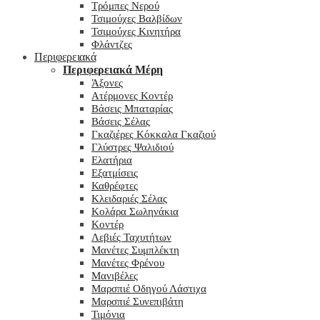
Τρόμπες Νερού
Τσιμούχες Βαλβίδων
Τσιμούχες Κινητήρα
Φλάντζες
Περιφερειακά
Περιφερειακά Μέρη
Άξονες
Ατέρμονες Κοντέρ
Βάσεις Μπαταρίας
Βάσεις Σέλας
Γκαζιέρες Κόκκαλα Γκαζιού
Γλύστρες Ψαλιδιού
Ελατήρια
Εξατμίσεις
Καθρέφτες
Κλειδαριές Σέλας
Κολάρα Σωληνάκια
Κοντέρ
Λεβιές Ταχυτήτων
Μανέτες Συμπλέκτη
Μανέτες Φρένου
Μανιβέλες
Μαρσπιέ Οδηγού Λάστιχα
Μαρσπιέ Συνεπιβάτη
Τιμόνια