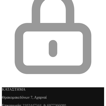
ΚΑΤΑΣΤΗΜΑ
Θρακομακεδόνων 7, Αχαρναί
Επικοινωνία:
2102447344 & 6977366080