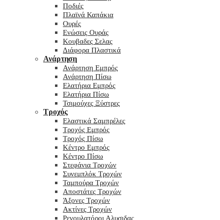
Ποδιές
Πλαϊνά Καπάκια
Ουρές
Ενώσεις Ουράς
Κουβαδες Σελας
Διάφορα Πλαστικά
Ανάρτηση
Ανάρτηση Εμπρός
Ανάρτηση Πίσω
Ελατήρια Εμπρός
Ελατήρια Πίσω
Τσιμούχες Ξύστρες
Τροχός
Ελαστικά Σαμπρέλες
Τροχός Εμπρός
Τροχός Πίσω
Κέντρο Εμπρός
Κέντρο Πίσω
Στεφάνια Τροχών
Συνεμπλόκ Τροχών
Ταμπούρα Τροχών
Αποστάτες Τροχών
Άξονες Τροχών
Ακτίνες Τροχών
Ρεγουλατόροι Αλυσιδας