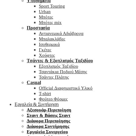
Υποδήματα
Sport Touring
Urban
Μπότες
Μπότες mix
Προστασία
Αντιανεμικά Αδιάβροχα
Μπαλακλάβες
Ισοθερμικά
Γκέτες
Χούφτες
Τσάντες & Εξοπλισμός Ταξιδίου
Εξοπλισμός Ταξιδίου
Τσαντάκια Ποδιού Μέσης
Τσάντες Πλάτης
Casual
Official Διαφημιστικό Υλικό
T-shirt
Φούτερ Φόρμες
Εργαλεία & Συντήρηση
Αξεσουάρ-Περιποίηση
Σταντ & Βάσεις Σταντ
Διάφορα Περιποίησης
Διάφορα Συντήρησης
Εργαλεία Συνεργείου