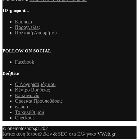
Πληροφορίες
Εταιρεία
Παραγγελίες
Πολιτική Απορρήτου
FOLLOW ON SOCIAL
Facebook
Βοήθεια
Ο Λογαριασμός μου
Κέντρο Βοήθειας
Επικοινωνία
Όροι και Προϋποθέσεις
e-shop
Το καλάθι μου
Checkout
© onemotoshop.gr 2021
Κατασκευή Ιστοσελίδων
&
SEO στα Ελληνικά
VWeb.gr