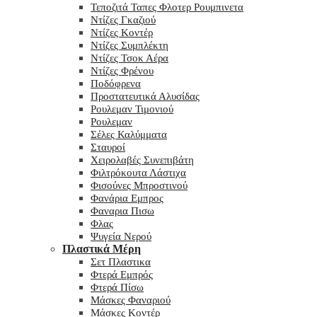
Τεποζιτά Ταπες Φλοτερ Ρουμπινετα
Ντίζες Γκαζιού
Ντίζες Κοντέρ
Ντίζες Συμπλέκτη
Ντίζες Τσοκ Αέρα
Ντίζες Φρένου
Ποδόφρενα
Προστατευτικά Αλυσίδας
Ρουλεμαν Τιμονιού
Ρουλεμαν
Σέλες Καλύμματα
Σταυροί
Χειρολαβές Συνεπιβάτη
Φιλτρόκουτα Λάστιχα
Φισούνες Μπροστινού
Φανάρια Εμπρος
Φαναρια Πισω
Φλας
Ψυγεία Νερού
Πλαστικά Μέρη
Σετ Πλαστικα
Φτερά Εμπρός
Φτερά Πίσω
Μάσκες Φαναριού
Μάσκες Κοντέρ