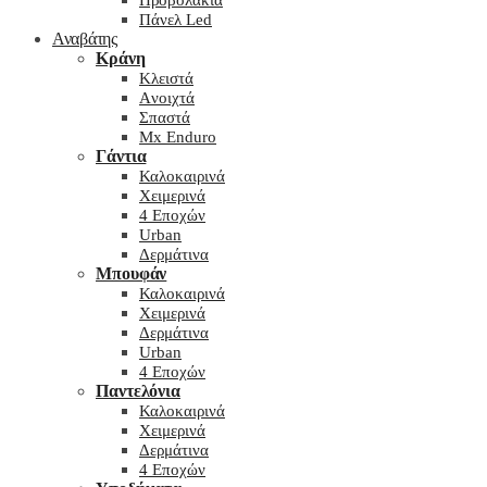
Προβολάκια
Πάνελ Led
Αναβάτης
Κράνη
Kλειστά
Aνοιχτά
Σπαστά
Mx Enduro
Γάντια
Καλοκαιρινά
Χειμερινά
4 Εποχών
Urban
Δερμάτινα
Μπουφάν
Καλοκαιρινά
Χειμερινά
Δερμάτινα
Urban
4 Εποχών
Παντελόνια
Καλοκαιρινά
Χειμερινά
Δερμάτινα
4 Εποχών