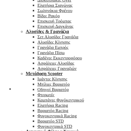
Δισκόπλακες Over
Ελατήρια Σιαγώνας
Σωληνάκια Φρένου
Βίδες Ρακόρ
Επισκευή Τρόμπας
Επισκευή Δαγκάνας
Αλυσίδες & Γρανάζια
Σετ Αλυσίδες Γρανάζια
Αλυσίδες Κίνησης
Γρανάζια Εμπρός
Γρανάζια Πίσω
Καδένες Εκκεντροφόρου
Ασφάλειες Αλυσίδας
Ασφάλειες Γραναζιών
Μετάδοση Scooter
Ιμάντες Κίνησης
Μπίλιες Βαριατόρ
My wishlist
Οδηγοί Βαριατόρ
Φτερωτές
Καμπάνες Φυγόκεντρικού
Ελατήρια Racing
Βαριατόρ Racing
Φυγοκεντρικά Racing
Βαριατόρ STD
Φυγοκεντρικά STD