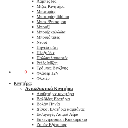
Λάμπες led
Μίζες Κινητήρα
Μπαταρίες
Μπαταρίες lithium
Μπεκ Ψεκασμου
Μπουζί
Μπουζοκαλώδια
Μπουζόπιπες
Ντουϊ
Πηνεία μάτι
Πλεξούδες
Πολλαπλασιαστές
Ρελές Μίζας
Τρόμπες Βενζίνης
0,00
€
0
Φλάσερ 12V
Φλοτέρ
Κινητήρας
Ανταλλακτικά Κινητήρα
Αισθητήρες κινητήρα
Βαλβίδες Ελατήρια
Βολάν Πηνία
Δίσκοι Ελατήρια καμπάνας
Εισαγωγές Λαιμοί Αέρα
Εκκεντροφόροι Κοκκοράκια
Ζουάν Εξάτμισης