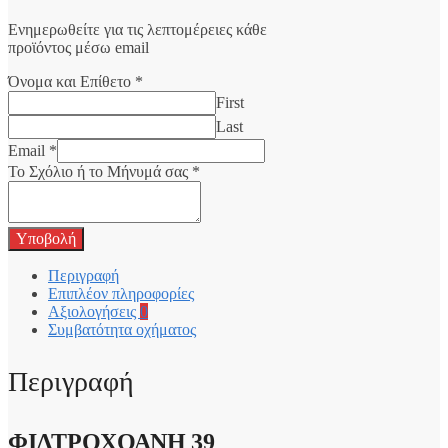
Ενημερωθείτε για τις λεπτομέρειες κάθε
προϊόντος μέσω email
Όνομα και Επίθετο
*
First
Last
Email
*
Το Σχόλιο ή το Μήνυμά σας
*
Υποβολή
Περιγραφή
Επιπλέον πληροφορίες
Αξιολογήσεις
0
Συμβατότητα οχήματος
Περιγραφή
ΦΙΛΤΡΟΧΟΑΝΗ 39