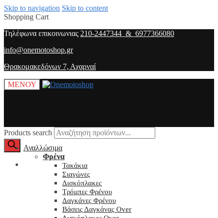
Skip to navigation
Skip to content
Shopping Cart
Τηλέφωνα επικοινωνιας
210-2447344 & 6977366080
info@onemotoshop.gr
Θρακομακεδόνων 7, Αχαρναί
ΜΕΝΟΥ
Products search
Αναλλώσιμα
Φρένα
O λογαριασμός μου
Τακάκια
Σιαγώνες
Δισκόπλακες
Τρόμπες Φρένου
Δαγκάνες Φρένου
Βάσεις Δαγκάνας Over