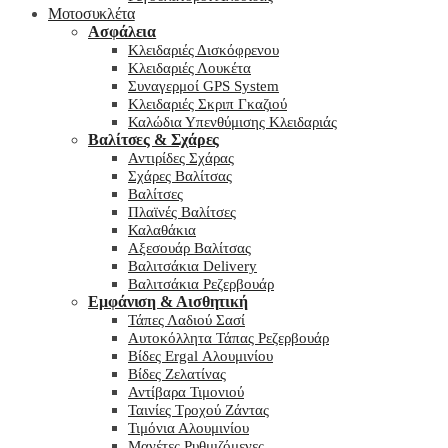
Μοτοσυκλέτα
Ασφάλεια
Κλειδαριές Δισκόφρενου
Κλειδαριές Λουκέτα
Συναγερμοί GPS System
Κλειδαριές Σκριπ Γκαζιού
Καλώδια Υπενθύμισης Κλειδαριάς
Βαλίτσες & Σχάρες
Αντιρίδες Σχάρας
Σχάρες Βαλίτσας
Βαλίτσες
Πλαϊνές Βαλίτσες
Καλαθάκια
Αξεσουάρ Βαλίτσας
Βαλιτσάκια Delivery
Βαλιτσάκια Ρεζερβουάρ
Εμφάνιση & Αισθητική
Τάπες Λαδιού Σασί
Αυτοκόλλητα Τάπας Ρεζερβουάρ
Βίδες Ergal Αλουμινίου
Βίδες Ζελατίνας
Αντίβαρα Τιμονιού
Ταινίες Τροχού Ζάντας
Τιμόνια Αλουμινίου
Μανέτες Ρυθμιζόμενες