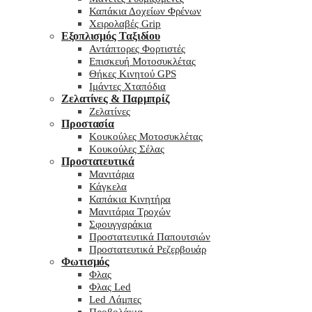
Καπάκια Δοχείων Φρένων
Χειρολαβές Grip
Εξοπλισμός Ταξιδίου
Αντάπτορες Φορτιστές
Επισκευή Μοτοσυκλέτας
Θήκες Κινητού GPS
Ιμάντες Χταπόδια
Ζελατίνες & Παρμπρίζ
Ζελατίνες
Προστασία
Κουκούλες Μοτοσυκλέτας
Κουκούλες Σέλας
Προστατευτικά
Μανιτάρια
Κάγκελα
Καπάκια Κινητήρα
Μανιτάρια Τροχών
Σφουγγαράκια
Προστατευτικά Παπουτσιών
Προστατευτικά Ρεζερβουάρ
Φωτισμός
Φλας
Φλας Led
Led Λάμπες