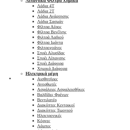
Λιπαντικά Φίλτρα Χημικά
Λάδια 4T
Λάδια 2T
Λάδια Ανάρτησης
Λάδια Σασμάν
Φίλτρα Αέρος
Φίλτρα Βενζίνης
Φιλτρά Λαδιού
Φίλτρα Ιμάντα
Φιλτροχοάνες
Σπρέι Αλυσίδας
Σπρέι Λίπανσης
Σπρέι Διάφορα
Χημικά Διάφορα
Hλεκτρικά μέρη
Checkout
Αισθητήρες
Ανορθωτές
Ασφάλειες Ασφαλειοθήκες
Βαλβίδες Φρένων
Βεντιλατέρ
Διακόπτες Κεντρικοί
Διακόπτες Τιμονιού
Ηλεκτρονικές
Κόρνες
Λάμπες