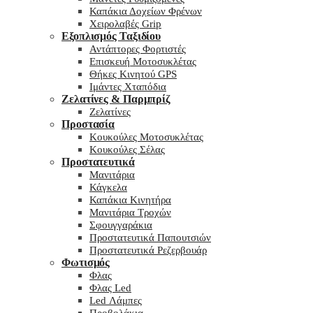
Καπάκια Δοχείων Φρένων
Χειρολαβές Grip
Εξοπλισμός Ταξιδίου
Αντάπτορες Φορτιστές
Επισκευή Μοτοσυκλέτας
Θήκες Κινητού GPS
Ιμάντες Χταπόδια
Ζελατίνες & Παρμπρίζ
Ζελατίνες
Προστασία
Κουκούλες Μοτοσυκλέτας
Κουκούλες Σέλας
Προστατευτικά
Μανιτάρια
Κάγκελα
Καπάκια Κινητήρα
Μανιτάρια Τροχών
Σφουγγαράκια
Προστατευτικά Παπουτσιών
Προστατευτικά Ρεζερβουάρ
Φωτισμός
Φλας
Φλας Led
Led Λάμπες