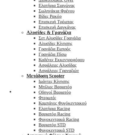
Δισκόπλακες Over
Ελατήρια Σιαγώνας
Σωληνάκια Φρένου
Βίδες Ρακόρ
Επισκευή Τρόμπας
Επισκευή Δαγκάνας
Αλυσίδες & Γρανάζια
Σετ Αλυσίδες Γρανάζια
Αλυσίδες Κίνησης
Γρανάζια Εμπρός
Γρανάζια Πίσω
Καδένες Εκκεντροφόρου
Ασφάλειες Αλυσίδας
Ασφάλειες Γραναζιών
Μετάδοση Scooter
Ιμάντες Κίνησης
Μπίλιες Βαριατόρ
My wishlist
Οδηγοί Βαριατόρ
Φτερωτές
Καμπάνες Φυγόκεντρικού
Ελατήρια Racing
Βαριατόρ Racing
Φυγοκεντρικά Racing
Βαριατόρ STD
Φυγοκεντρικά STD