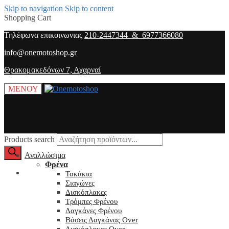
Skip to navigation
Skip to content
Shopping Cart
Τηλέφωνα επικοινωνιας
210-2447344 & 6977366080
info@onemotoshop.gr
Θρακομακεδόνων 7, Αχαρναί
ΜΕΝΟΥ
Products search
Αναλλώσιμα
Φρένα
O λογαριασμός μου
Τακάκια
Σιαγώνες
Δισκόπλακες
Τρόμπες Φρένου
Δαγκάνες Φρένου
Βάσεις Δαγκάνας Over