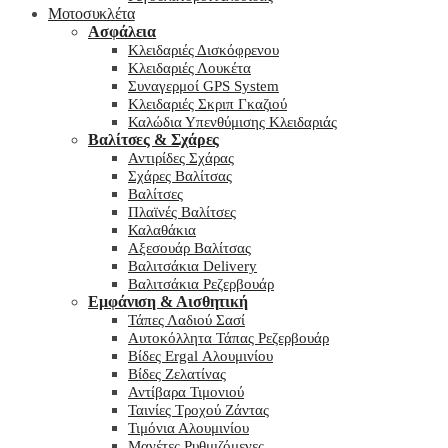
Μοτοσυκλέτα
Ασφάλεια
Κλειδαριές Δισκόφρενου
Κλειδαριές Λουκέτα
Συναγερμοί GPS System
Κλειδαριές Σκριπ Γκαζιού
Καλώδια Υπενθύμισης Κλειδαριάς
Βαλίτσες & Σχάρες
Αντιρίδες Σχάρας
Σχάρες Βαλίτσας
Βαλίτσες
Πλαϊνές Βαλίτσες
Καλαθάκια
Αξεσουάρ Βαλίτσας
Βαλιτσάκια Delivery
Βαλιτσάκια Ρεζερβουάρ
Εμφάνιση & Αισθητική
Τάπες Λαδιού Σασί
Αυτοκόλλητα Τάπας Ρεζερβουάρ
Βίδες Ergal Αλουμινίου
Βίδες Ζελατίνας
Αντίβαρα Τιμονιού
Ταινίες Τροχού Ζάντας
Τιμόνια Αλουμινίου
Μανέτες Ρυθμιζόμενες