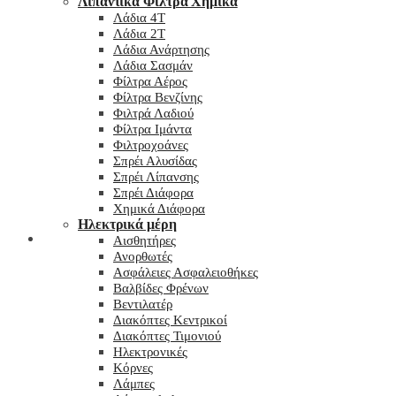
Λιπαντικά Φίλτρα Χημικά
Λάδια 4T
Λάδια 2T
Λάδια Ανάρτησης
Λάδια Σασμάν
Φίλτρα Αέρος
Φίλτρα Βενζίνης
Φιλτρά Λαδιού
Φίλτρα Ιμάντα
Φιλτροχοάνες
Σπρέι Αλυσίδας
Σπρέι Λίπανσης
Σπρέι Διάφορα
Χημικά Διάφορα
Hλεκτρικά μέρη
Checkout
Αισθητήρες
Ανορθωτές
Ασφάλειες Ασφαλειοθήκες
Βαλβίδες Φρένων
Βεντιλατέρ
Διακόπτες Κεντρικοί
Διακόπτες Τιμονιού
Ηλεκτρονικές
Κόρνες
Λάμπες