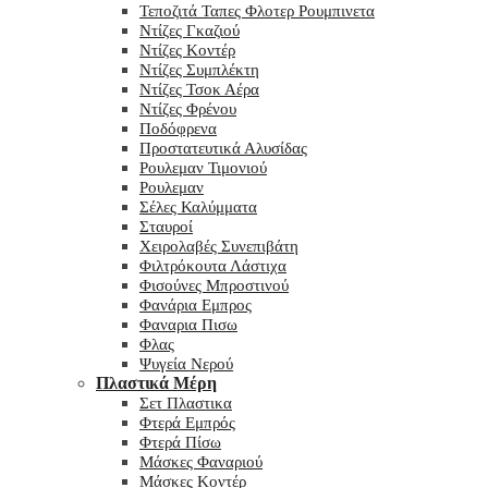
Τεποζιτά Ταπες Φλοτερ Ρουμπινετα
Ντίζες Γκαζιού
Ντίζες Κοντέρ
Ντίζες Συμπλέκτη
Ντίζες Τσοκ Αέρα
Ντίζες Φρένου
Ποδόφρενα
Προστατευτικά Αλυσίδας
Ρουλεμαν Τιμονιού
Ρουλεμαν
Σέλες Καλύμματα
Σταυροί
Χειρολαβές Συνεπιβάτη
Φιλτρόκουτα Λάστιχα
Φισούνες Μπροστινού
Φανάρια Εμπρος
Φαναρια Πισω
Φλας
Ψυγεία Νερού
Πλαστικά Μέρη
Σετ Πλαστικα
Φτερά Εμπρός
Φτερά Πίσω
Μάσκες Φαναριού
Μάσκες Κοντέρ