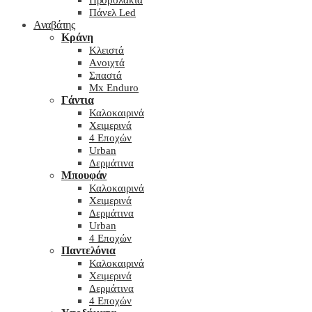
Προβολάκια
Πάνελ Led
Αναβάτης
Κράνη
Kλειστά
Aνοιχτά
Σπαστά
Mx Enduro
Γάντια
Καλοκαιρινά
Χειμερινά
4 Εποχών
Urban
Δερμάτινα
Μπουφάν
Καλοκαιρινά
Χειμερινά
Δερμάτινα
Urban
4 Εποχών
Παντελόνια
Καλοκαιρινά
Χειμερινά
Δερμάτινα
4 Εποχών