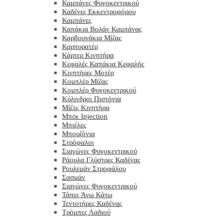
Καμπάνες Φυγοκεντρικού
Καδένες Εκκεντροφόρου
Καμπάνες
Καπάκια Βολάν Καμπάνας
Καρβουνάκια Μίζας
Καρπυρατέρ
Κάρτερ Κινητήρα
Κεφαλές Καπάκια Κεφαλής
Κινητήρες Μοτέρ
Κομπλέρ Μίζας
Κομπλέρ Φυγοκεντρικού
Κύλινδροι Πιστόνια
Μίζες Κινητήρα
Μπεκ Injection
Μπιέλες
Μπουζόνια
Στρόφαλοι
Σιαγώνες Φυγοκεντρικού
Ράουλα Γλύστρες Καδένας
Ρουλεμάν Στροφάλου
Σασμάν
Σιαγώνες Φυγοκεντρικού
Τάπες Άνω Κάτω
Τεντοτήρες Καδένας
Τρόμπες Λαδιού