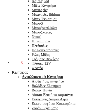
Λάμπες led
Μίζες Κινητήρα
Μπαταρίες
Μπαταρίες lithium
Μπεκ Ψεκασμου
Μπουζί
Μπουζοκαλώδια
Μπουζόπιπες
Ντουϊ
Πηνεία μάτι
Πλεξούδες
Πολλαπλασιαστές
Ρελές Μίζας
Τρόμπες Βενζίνης
0,00
€
0
Φλάσερ 12V
Φλοτέρ
Κινητήρας
Ανταλλακτικά Κινητήρα
Αισθητήρες κινητήρα
Βαλβίδες Ελατήρια
Βολάν Πηνία
Δίσκοι Ελατήρια καμπάνας
Εισαγωγές Λαιμοί Αέρα
Εκκεντροφόροι Κοκκοράκια
Ζουάν Εξάτμισης