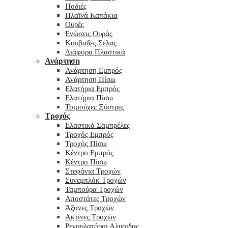
Ποδιές
Πλαϊνά Καπάκια
Ουρές
Ενώσεις Ουράς
Κουβαδες Σελας
Διάφορα Πλαστικά
Ανάρτηση
Ανάρτηση Εμπρός
Ανάρτηση Πίσω
Ελατήρια Εμπρός
Ελατήρια Πίσω
Τσιμούχες Ξύστρες
Τροχός
Ελαστικά Σαμπρέλες
Τροχός Εμπρός
Τροχός Πίσω
Κέντρο Εμπρός
Κέντρο Πίσω
Στεφάνια Τροχών
Συνεμπλόκ Τροχών
Ταμπούρα Τροχών
Αποστάτες Τροχών
Άξονες Τροχών
Ακτίνες Τροχών
Ρεγουλατόροι Αλυσιδας