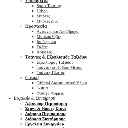
Υποδήματα
Sport Touring
Urban
Μπότες
Μπότες mix
Προστασία
Αντιανεμικά Αδιάβροχα
Μπαλακλάβες
Ισοθερμικά
Γκέτες
Χούφτες
Τσάντες & Εξοπλισμός Ταξιδίου
Εξοπλισμός Ταξιδίου
Τσαντάκια Ποδιού Μέσης
Τσάντες Πλάτης
Casual
Official Διαφημιστικό Υλικό
T-shirt
Φούτερ Φόρμες
Εργαλεία & Συντήρηση
Αξεσουάρ-Περιποίηση
Σταντ & Βάσεις Σταντ
Διάφορα Περιποίησης
Διάφορα Συντήρησης
Εργαλεία Συνεργείου