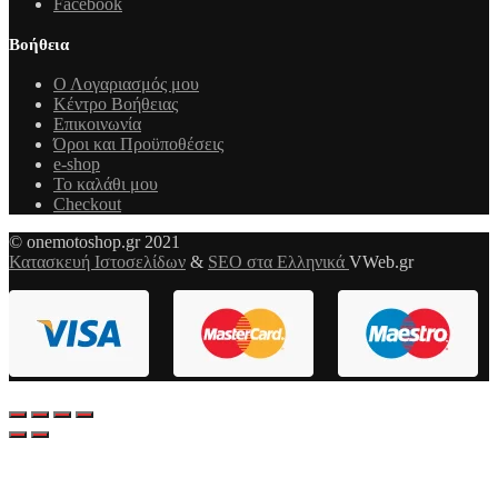
Facebook
Βοήθεια
Ο Λογαριασμός μου
Κέντρο Βοήθειας
Επικοινωνία
Όροι και Προϋποθέσεις
e-shop
Το καλάθι μου
Checkout
© onemotoshop.gr 2021
Κατασκευή Ιστοσελίδων
&
SEO στα Ελληνικά
VWeb.gr