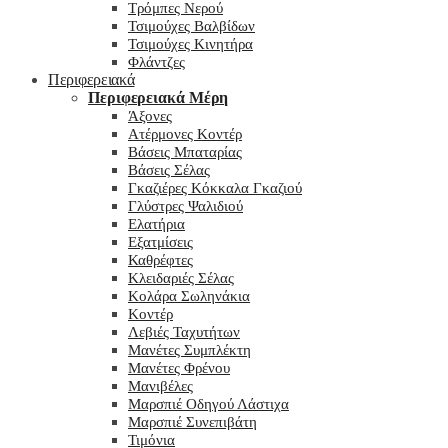
Τρόμπες Νερού
Τσιμούχες Βαλβίδων
Τσιμούχες Κινητήρα
Φλάντζες
Περιφερειακά
Περιφερειακά Μέρη
Άξονες
Ατέρμονες Κοντέρ
Βάσεις Μπαταρίας
Βάσεις Σέλας
Γκαζιέρες Κόκκαλα Γκαζιού
Γλύστρες Ψαλιδιού
Ελατήρια
Εξατμίσεις
Καθρέφτες
Κλειδαριές Σέλας
Κολάρα Σωληνάκια
Κοντέρ
Λεβιές Ταχυτήτων
Μανέτες Συμπλέκτη
Μανέτες Φρένου
Μανιβέλες
Μαρσπιέ Οδηγού Λάστιχα
Μαρσπιέ Συνεπιβάτη
Τιμόνια