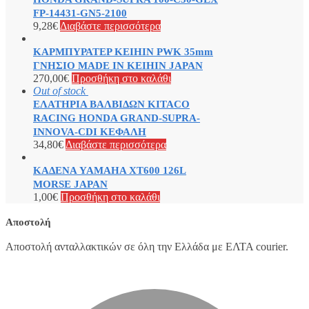
FP-14431-GN5-2100
9,28
€
Διαβάστε περισσότερα
ΚΑΡΜΠΥΡΑΤΕΡ KEIHIN PWK 35mm
ΓΝΗΣΙΟ MADE ΙΝ KEIHIN JAPAN
270,00
€
Προσθήκη στο καλάθι
Out of stock
ΕΛΑΤΗΡΙΑ ΒΑΛΒΙΔΩΝ KITACO
RACING HONDA GRAND-SUPRA-
INNOVA-CDI ΚΕΦΑΛΗ
34,80
€
Διαβάστε περισσότερα
ΚΑΔΕΝΑ YAMAHA XT600 126L
MORSE JAPAN
1,00
€
Προσθήκη στο καλάθι
Αποστολή
Αποστολή ανταλλακτικών σε όλη την Ελλάδα με ΕΛΤΑ courier.