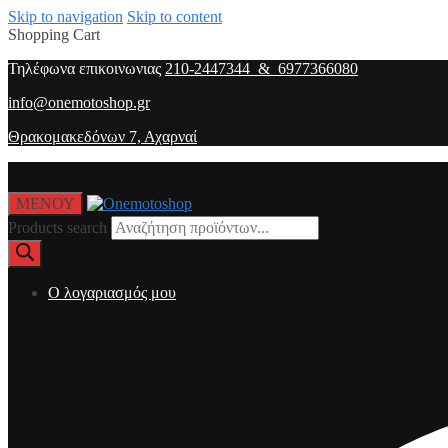
Skip to navigation
Skip to content
Shopping Cart
Τηλέφωνα επικοινωνιας
210-2447344 & 6977366080
info@onemotoshop.gr
Θρακομακεδόνων 7, Αχαρναί
ΜΕΝΟΥ
Products search
O λογαριασμός μου