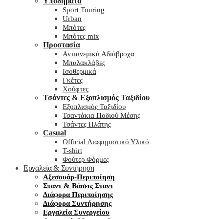
Υποδήματα
Sport Touring
Urban
Μπότες
Μπότες mix
Προστασία
Αντιανεμικά Αδιάβροχα
Μπαλακλάβες
Ισοθερμικά
Γκέτες
Χούφτες
Τσάντες & Εξοπλισμός Ταξιδίου
Εξοπλισμός Ταξιδίου
Τσαντάκια Ποδιού Μέσης
Τσάντες Πλάτης
Casual
Official Διαφημιστικό Υλικό
T-shirt
Φούτερ Φόρμες
Εργαλεία & Συντήρηση
Αξεσουάρ-Περιποίηση
Σταντ & Βάσεις Σταντ
Διάφορα Περιποίησης
Διάφορα Συντήρησης
Εργαλεία Συνεργείου