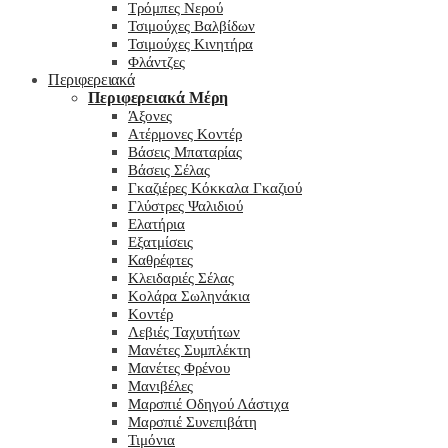
Τρόμπες Νερού
Τσιμούχες Βαλβίδων
Τσιμούχες Κινητήρα
Φλάντζες
Περιφερειακά
Περιφερειακά Μέρη
Άξονες
Ατέρμονες Κοντέρ
Βάσεις Μπαταρίας
Βάσεις Σέλας
Γκαζιέρες Κόκκαλα Γκαζιού
Γλύστρες Ψαλιδιού
Ελατήρια
Εξατμίσεις
Καθρέφτες
Κλειδαριές Σέλας
Κολάρα Σωληνάκια
Κοντέρ
Λεβιές Ταχυτήτων
Μανέτες Συμπλέκτη
Μανέτες Φρένου
Μανιβέλες
Μαρσπιέ Οδηγού Λάστιχα
Μαρσπιέ Συνεπιβάτη
Τιμόνια