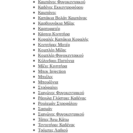
Καμπάνες Φυγοκεντρικού
Καδένες Εκκεντροφόρου
Καμπάνες
Καπάκια Βολάν Καμπάνας
Καρβουνάκια Μίζας
Καρπυρατέρ
Κάρτερ Κινητήρα
Κεφαλές Καπάκια Κεφαλής
Κινητήρες Μοτέρ
Κομπλέρ Μίζας
Κομπλέρ Φυγοκεντρικού
Κύλινδροι Πιστόνια
Μίζες Κινητήρα
Μπεκ Injection
Μπιέλες
Μπουζόνια
Στρόφαλοι
Σιαγώνες Φυγοκεντρικού
Ράουλα Γλύστρες Καδένας
Ρουλεμάν Στροφάλου
Σασμάν
Σιαγώνες Φυγοκεντρικού
Τάπες Άνω Κάτω
Τεντοτήρες Καδένας
Τρόμπες Λαδιού