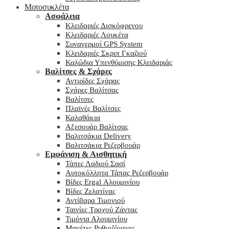
Μοτοσυκλέτα
Ασφάλεια
Κλειδαριές Δισκόφρενου
Κλειδαριές Λουκέτα
Συναγερμοί GPS System
Κλειδαριές Σκριπ Γκαζιού
Καλώδια Υπενθύμισης Κλειδαριάς
Βαλίτσες & Σχάρες
Αντιρίδες Σχάρας
Σχάρες Βαλίτσας
Βαλίτσες
Πλαϊνές Βαλίτσες
Καλαθάκια
Αξεσουάρ Βαλίτσας
Βαλιτσάκια Delivery
Βαλιτσάκια Ρεζερβουάρ
Εμφάνιση & Αισθητική
Τάπες Λαδιού Σασί
Αυτοκόλλητα Τάπας Ρεζερβουάρ
Βίδες Ergal Αλουμινίου
Βίδες Ζελατίνας
Αντίβαρα Τιμονιού
Ταινίες Τροχού Ζάντας
Τιμόνια Αλουμινίου
Μανέτες Ρυθμιζόμενες