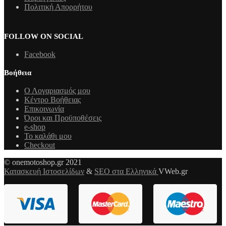
Πολιτική Απορρήτου
FOLLOW ON SOCIAL
Facebook
Βοήθεια
Ο Λογαριασμός μου
Κέντρο Βοήθειας
Επικοινωνία
Όροι και Προϋποθέσεις
e-shop
Το καλάθι μου
Checkout
© onemotoshop.gr 2021
Κατασκευή Ιστοσελίδων
&
SEO στα Ελληνικά
VWeb.gr