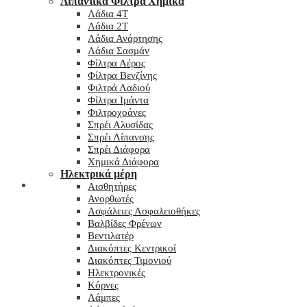
Λιπαντικά Φίλτρα Χημικά
Λάδια 4T
Λάδια 2T
Λάδια Ανάρτησης
Λάδια Σασμάν
Φίλτρα Αέρος
Φίλτρα Βενζίνης
Φιλτρά Λαδιού
Φίλτρα Ιμάντα
Φιλτροχοάνες
Σπρέι Αλυσίδας
Σπρέι Λίπανσης
Σπρέι Διάφορα
Χημικά Διάφορα
Hλεκτρικά μέρη
Checkout
Αισθητήρες
Ανορθωτές
Ασφάλειες Ασφαλειοθήκες
Βαλβίδες Φρένων
Βεντιλατέρ
Διακόπτες Κεντρικοί
Διακόπτες Τιμονιού
Ηλεκτρονικές
Κόρνες
Λάμπες