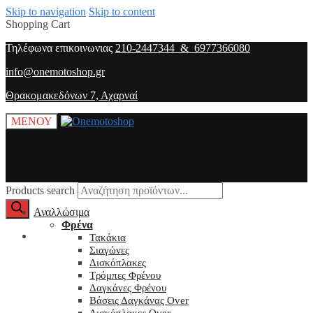
Skip to navigation
Skip to content
Shopping Cart
Τηλέφωνα επικοινωνιας
210-2447344 & 6977366080
info@onemotoshop.gr
Θρακομακεδόνων 7, Αχαρναί
ΜΕΝΟΥ
Products search
Αναλλώσιμα
Φρένα
O λογαριασμός μου
Τακάκια
Σιαγώνες
Δισκόπλακες
Τρόμπες Φρένου
Δαγκάνες Φρένου
Βάσεις Δαγκάνας Over