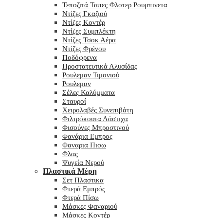
Τεποζιτά Ταπες Φλοτερ Ρουμπινετα
Ντίζες Γκαζιού
Ντίζες Κοντέρ
Ντίζες Συμπλέκτη
Ντίζες Τσοκ Αέρα
Ντίζες Φρένου
Ποδόφρενα
Προστατευτικά Αλυσίδας
Ρουλεμαν Τιμονιού
Ρουλεμαν
Σέλες Καλύμματα
Σταυροί
Χειρολαβές Συνεπιβάτη
Φιλτρόκουτα Λάστιχα
Φισούνες Μπροστινού
Φανάρια Εμπρος
Φαναρια Πισω
Φλας
Ψυγεία Νερού
Πλαστικά Μέρη
Σετ Πλαστικα
Φτερά Εμπρός
Φτερά Πίσω
Μάσκες Φαναριού
Μάσκες Κοντέρ