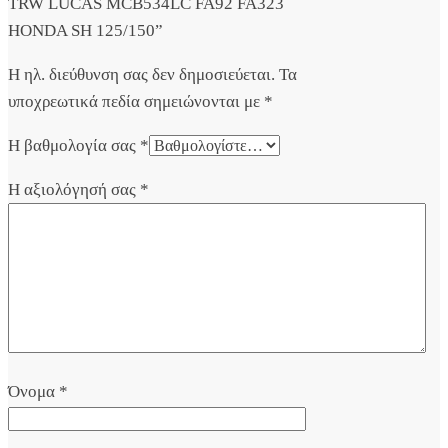
TRW LUCAS MCB534LC FA92 FA323
HONDA SH 125/150”
Η ηλ. διεύθυνση σας δεν δημοσιεύεται.
Τα
υποχρεωτικά πεδία σημειώνονται με
*
Η βαθμολογία σας
*
Η αξιολόγησή σας
*
Όνομα
*