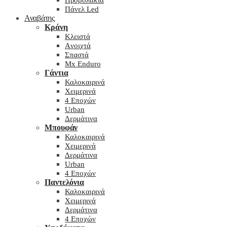
Προβολάκια
Πάνελ Led
Αναβάτης
Κράνη
Kλειστά
Aνοιχτά
Σπαστά
Mx Enduro
Γάντια
Καλοκαιρινά
Χειμερινά
4 Εποχών
Urban
Δερμάτινα
Μπουφάν
Καλοκαιρινά
Χειμερινά
Δερμάτινα
Urban
4 Εποχών
Παντελόνια
Καλοκαιρινά
Χειμερινά
Δερμάτινα
4 Εποχών