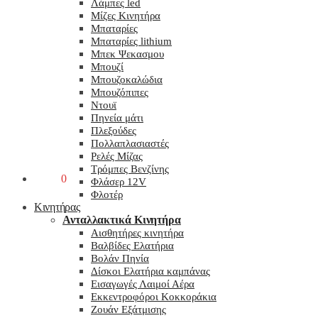
Λάμπες led
Μίζες Κινητήρα
Μπαταρίες
Μπαταρίες lithium
Μπεκ Ψεκασμου
Μπουζί
Μπουζοκαλώδια
Μπουζόπιπες
Ντουϊ
Πηνεία μάτι
Πλεξούδες
Πολλαπλασιαστές
Ρελές Μίζας
Τρόμπες Βενζίνης
0,00
€
0
Φλάσερ 12V
Φλοτέρ
Κινητήρας
Ανταλλακτικά Κινητήρα
Αισθητήρες κινητήρα
Βαλβίδες Ελατήρια
Βολάν Πηνία
Δίσκοι Ελατήρια καμπάνας
Εισαγωγές Λαιμοί Αέρα
Εκκεντροφόροι Κοκκοράκια
Ζουάν Εξάτμισης