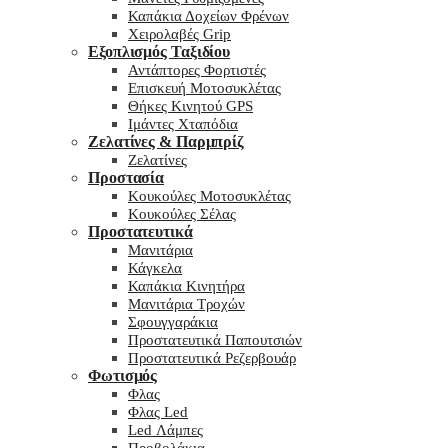
Καπάκια Δοχείων Φρένων
Χειρολαβές Grip
Εξοπλισμός Ταξιδίου
Αντάπτορες Φορτιστές
Επισκευή Μοτοσυκλέτας
Θήκες Κινητού GPS
Ιμάντες Χταπόδια
Ζελατίνες & Παρμπρίζ
Ζελατίνες
Προστασία
Κουκούλες Μοτοσυκλέτας
Κουκούλες Σέλας
Προστατευτικά
Μανιτάρια
Κάγκελα
Καπάκια Κινητήρα
Μανιτάρια Τροχών
Σφουγγαράκια
Προστατευτικά Παπουτσιών
Προστατευτικά Ρεζερβουάρ
Φωτισμός
Φλας
Φλας Led
Led Λάμπες