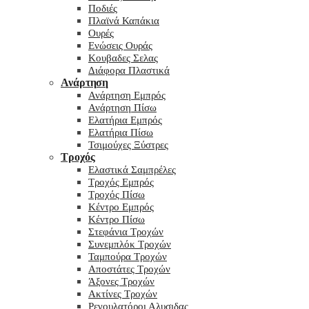
Ποδιές
Πλαϊνά Καπάκια
Ουρές
Ενώσεις Ουράς
Κουβαδες Σελας
Διάφορα Πλαστικά
Ανάρτηση
Ανάρτηση Εμπρός
Ανάρτηση Πίσω
Ελατήρια Εμπρός
Ελατήρια Πίσω
Τσιμούχες Ξύστρες
Τροχός
Ελαστικά Σαμπρέλες
Τροχός Εμπρός
Τροχός Πίσω
Κέντρο Εμπρός
Κέντρο Πίσω
Στεφάνια Τροχών
Συνεμπλόκ Τροχών
Ταμπούρα Τροχών
Αποστάτες Τροχών
Άξονες Τροχών
Ακτίνες Τροχών
Ρεγουλατόροι Αλυσιδας