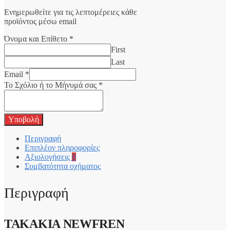
Ενημερωθείτε για τις λεπτομέρειες κάθε
προϊόντος μέσω email
Όνομα και Επίθετο
*
First
Last
Email
*
Το Σχόλιο ή το Μήνυμά σας
*
Υποβολή
Περιγραφή
Επιπλέον πληροφορίες
Αξιολογήσεις
0
Συμβατότητα οχήματος
Περιγραφή
ΤΑΚΑΚΙΑ NEWFREN