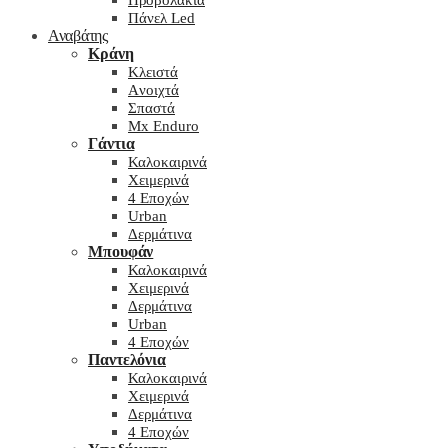
Προβολάκια
Πάνελ Led
Αναβάτης
Κράνη
Kλειστά
Aνοιχτά
Σπαστά
Mx Enduro
Γάντια
Καλοκαιρινά
Χειμερινά
4 Εποχών
Urban
Δερμάτινα
Μπουφάν
Καλοκαιρινά
Χειμερινά
Δερμάτινα
Urban
4 Εποχών
Παντελόνια
Καλοκαιρινά
Χειμερινά
Δερμάτινα
4 Εποχών