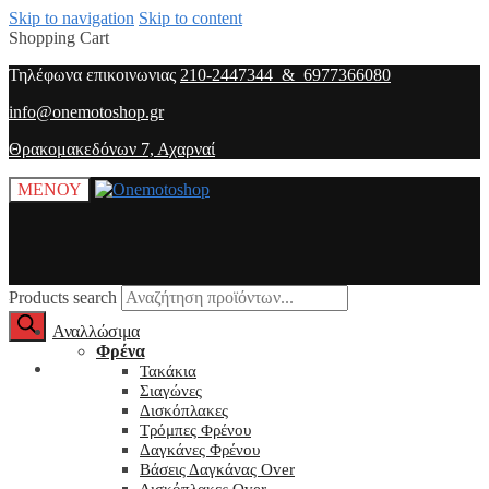
Skip to navigation
Skip to content
Shopping Cart
Τηλέφωνα επικοινωνιας
210-2447344 & 6977366080
info@onemotoshop.gr
Θρακομακεδόνων 7, Αχαρναί
ΜΕΝΟΥ
Products search
Αναλλώσιμα
Φρένα
O λογαριασμός μου
Τακάκια
Σιαγώνες
Δισκόπλακες
Τρόμπες Φρένου
Δαγκάνες Φρένου
Βάσεις Δαγκάνας Over