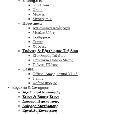
Υποδήματα
Sport Touring
Urban
Μπότες
Μπότες mix
Προστασία
Αντιανεμικά Αδιάβροχα
Μπαλακλάβες
Ισοθερμικά
Γκέτες
Χούφτες
Τσάντες & Εξοπλισμός Ταξιδίου
Εξοπλισμός Ταξιδίου
Τσαντάκια Ποδιού Μέσης
Τσάντες Πλάτης
Casual
Official Διαφημιστικό Υλικό
T-shirt
Φούτερ Φόρμες
Εργαλεία & Συντήρηση
Αξεσουάρ-Περιποίηση
Σταντ & Βάσεις Σταντ
Διάφορα Περιποίησης
Διάφορα Συντήρησης
Εργαλεία Συνεργείου