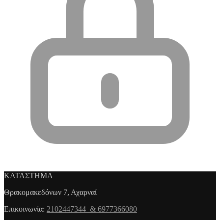
ΚΑΤΑΣΤΗΜΑ
Θρακομακεδόνων 7, Αχαρναί
Επικοινωνία:
2102447344 & 6977366080