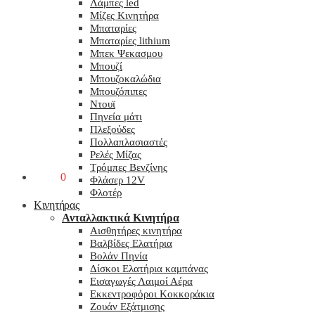
Λάμπες led
Μίζες Κινητήρα
Μπαταρίες
Μπαταρίες lithium
Μπεκ Ψεκασμου
Μπουζί
Μπουζοκαλώδια
Μπουζόπιπες
Ντουϊ
Πηνεία μάτι
Πλεξούδες
Πολλαπλασιαστές
Ρελές Μίζας
Τρόμπες Βενζίνης
0,00
€
0
Φλάσερ 12V
Φλοτέρ
Κινητήρας
Ανταλλακτικά Κινητήρα
Αισθητήρες κινητήρα
Βαλβίδες Ελατήρια
Βολάν Πηνία
Δίσκοι Ελατήρια καμπάνας
Εισαγωγές Λαιμοί Αέρα
Εκκεντροφόροι Κοκκοράκια
Ζουάν Εξάτμισης