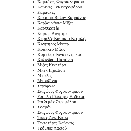
Καμπάνες Φυγοκεντρικού
Καδένες Εκκεντροφόρου
Καμπάνες
Καπάκια Βολάν Καμπάνας
Καρβουνάκια Μίζας
Καρπυρατέρ
Κάρτερ Κινητήρα
Κεφαλές Καπάκια Κεφαλής
Κινητήρες Μοτέρ
Κομπλέρ Μίζας
Κομπλέρ Φυγοκεντρικού
Κύλινδροι Πιστόνια
Μίζες Κινητήρα
Μπεκ Injection
Μπιέλες
Μπουζόνια
Στρόφαλοι
Σιαγώνες Φυγοκεντρικού
Ράουλα Γλύστρες Καδένας
Ρουλεμάν Στροφάλου
Σασμάν
Σιαγώνες Φυγοκεντρικού
Τάπες Άνω Κάτω
Τεντοτήρες Καδένας
Τρόμπες Λαδιού