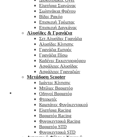
Δισκόπλακες Over
Ελατήρια Σιαγώνας
Σωληνάκια Φρένου
Βίδες Ρακόρ
Επισκευή Τρόμπας
Επισκευή Δαγκάνας
Αλυσίδες & Γρανάζια
Σετ Αλυσίδες Γρανάζια
Αλυσίδες Κίνησης
Γρανάζια Εμπρός
Γρανάζια Πίσω
Καδένες Εκκεντροφόρου
Ασφάλειες Αλυσίδας
Ασφάλειες Γραναζιών
Μετάδοση Scooter
Ιμάντες Κίνησης
Μπίλιες Βαριατόρ
My wishlist
Οδηγοί Βαριατόρ
Φτερωτές
Καμπάνες Φυγόκεντρικού
Ελατήρια Racing
Βαριατόρ Racing
Φυγοκεντρικά Racing
Βαριατόρ STD
Φυγοκεντρικά STD