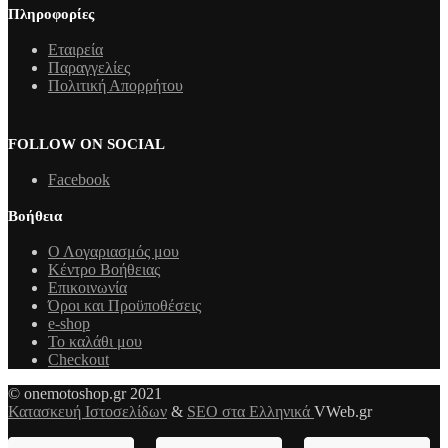
Πληροφορίες
Εταιρεία
Παραγγελίες
Πολιτική Απορρήτου
FOLLOW ON SOCIAL
Facebook
Βοήθεια
Ο Λογαριασμός μου
Κέντρο Βοήθειας
Επικοινωνία
Όροι και Προϋποθέσεις
e-shop
Το καλάθι μου
Checkout
© onemotoshop.gr 2021
Κατασκευή Ιστοσελίδων
&
SEO στα Ελληνικά
VWeb.gr