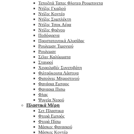
Τεποζιτά Ταπες Φλοτερ Ρουμπινετα
Ντίζες Γκαζιού
Ντίζες Κοντέρ
Ντίζες Συμπλέκτη
Ντίζες Τσοκ Αέρα
Ντίζες Φρένου
Ποδόφρενα
Προστατευτικά Αλυσίδας
Ρουλεμαν Τιμονιού
Ρουλεμαν
Σέλες Καλύμματα
Σταυροί
Χειρολαβές Συνεπιβάτη
Φιλτρόκουτα Λάστιχα
Φισούνες Μπροστινού
Φανάρια Εμπρος
Φαναρια Πισω
Φλας
Ψυγεία Νερού
Πλαστικά Μέρη
Σετ Πλαστικα
Φτερά Εμπρός
Φτερά Πίσω
Μάσκες Φαναριού
Μάσκες Κοντέρ