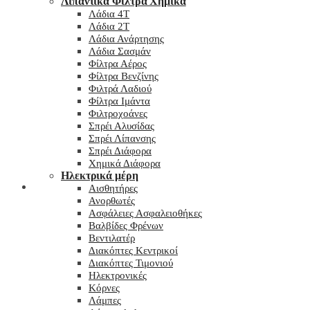
Λιπαντικά Φίλτρα Χημικά
Λάδια 4T
Λάδια 2T
Λάδια Ανάρτησης
Λάδια Σασμάν
Φίλτρα Αέρος
Φίλτρα Βενζίνης
Φιλτρά Λαδιού
Φίλτρα Ιμάντα
Φιλτροχοάνες
Σπρέι Αλυσίδας
Σπρέι Λίπανσης
Σπρέι Διάφορα
Χημικά Διάφορα
Hλεκτρικά μέρη
Checkout
Αισθητήρες
Ανορθωτές
Ασφάλειες Ασφαλειοθήκες
Βαλβίδες Φρένων
Βεντιλατέρ
Διακόπτες Κεντρικοί
Διακόπτες Τιμονιού
Ηλεκτρονικές
Κόρνες
Λάμπες