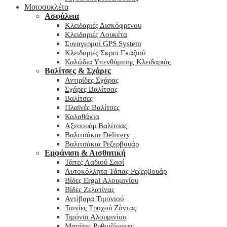
Μοτοσυκλέτα
Ασφάλεια
Κλειδαριές Δισκόφρενου
Κλειδαριές Λουκέτα
Συναγερμοί GPS System
Κλειδαριές Σκριπ Γκαζιού
Καλώδια Υπενθύμισης Κλειδαριάς
Βαλίτσες & Σχάρες
Αντιρίδες Σχάρας
Σχάρες Βαλίτσας
Βαλίτσες
Πλαϊνές Βαλίτσες
Καλαθάκια
Αξεσουάρ Βαλίτσας
Βαλιτσάκια Delivery
Βαλιτσάκια Ρεζερβουάρ
Εμφάνιση & Αισθητική
Τάπες Λαδιού Σασί
Αυτοκόλλητα Τάπας Ρεζερβουάρ
Βίδες Ergal Αλουμινίου
Βίδες Ζελατίνας
Αντίβαρα Τιμονιού
Ταινίες Τροχού Ζάντας
Τιμόνια Αλουμινίου
Μανέτες Ρυθμιζόμενες