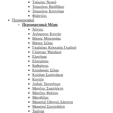
Τρόμπες Νερού
Τσιμούχες Βαλβίδων
Τσιμούχες Κινητήρα
Φλάντζες
Περιφερειακά
Περιφερειακά Μέρη
Άξονες
Ατέρμονες Κοντέρ
Βάσεις Μπαταρίας
Βάσεις Σέλας
Γκαζιέρες Κόκκαλα Γκαζιού
Γλύστρες Ψαλιδιού
Ελατήρια
Εξατμίσεις
Καθρέφτες
Κλειδαριές Σέλας
Κολάρα Σωληνάκια
Κοντέρ
Λεβιές Ταχυτήτων
Μανέτες Συμπλέκτη
Μανέτες Φρένου
Μανιβέλες
Μαρσπιέ Οδηγού Λάστιχα
Μαρσπιέ Συνεπιβάτη
Τιμόνια