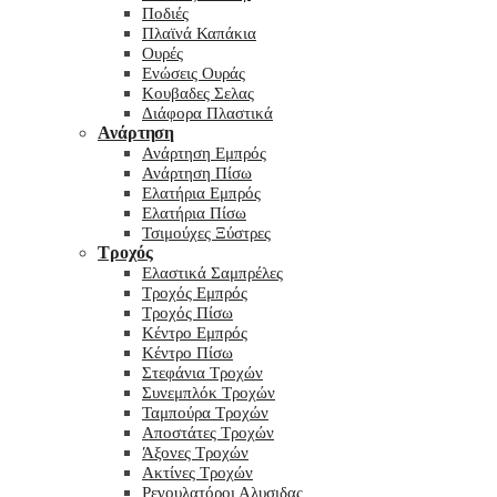
Ποδιές
Πλαϊνά Καπάκια
Ουρές
Ενώσεις Ουράς
Κουβαδες Σελας
Διάφορα Πλαστικά
Ανάρτηση
Ανάρτηση Εμπρός
Ανάρτηση Πίσω
Ελατήρια Εμπρός
Ελατήρια Πίσω
Τσιμούχες Ξύστρες
Τροχός
Ελαστικά Σαμπρέλες
Τροχός Εμπρός
Τροχός Πίσω
Κέντρο Εμπρός
Κέντρο Πίσω
Στεφάνια Τροχών
Συνεμπλόκ Τροχών
Ταμπούρα Τροχών
Αποστάτες Τροχών
Άξονες Τροχών
Ακτίνες Τροχών
Ρεγουλατόροι Αλυσιδας