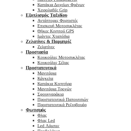
Καπάκια Δοχείων Φρένων
Χειρολαβές Grip
Εξοπλισμός Ταξιδίου
Αντάπτορες Φορτιστές
Επισκευή Μοτοσυκλέτας
Θήκες Κινητού GPS
Ιμάντες Χταπόδια
Ζελατίνες & Παρμπρίζ
Ζελατίνες
Προστασία
Κουκούλες Μοτοσυκλέτας
Κουκούλες Σέλας
Προστατευτικά
Μανιτάρια
Κάγκελα
Καπάκια Κινητήρα
Μανιτάρια Τροχών
Σφουγγαράκια
Προστατευτικά Παπουτσιών
Προστατευτικά Ρεζερβουάρ
Φωτισμός
Φλας
Φλας Led
Led Λάμπες