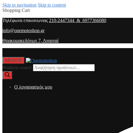
Skip to navigation
Skip to content
Shopping Cart
Τηλέφωνα επικοινωνιας
210-2447344 & 6977366080
info@onemotoshop.gr
Θρακομακεδόνων 7, Αχαρναί
ΜΕΝΟΥ
Products search
O λογαριασμός μου