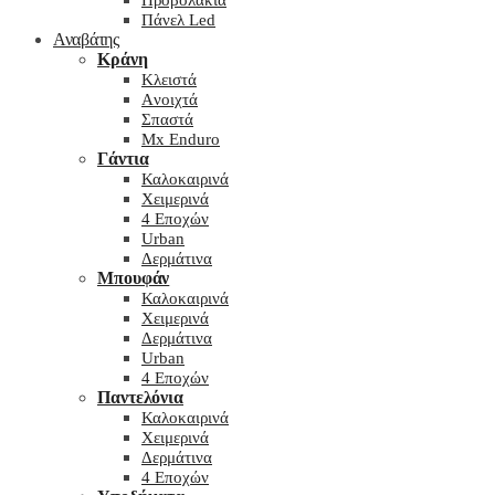
Προβολάκια
Πάνελ Led
Αναβάτης
Κράνη
Kλειστά
Aνοιχτά
Σπαστά
Mx Enduro
Γάντια
Καλοκαιρινά
Χειμερινά
4 Εποχών
Urban
Δερμάτινα
Μπουφάν
Καλοκαιρινά
Χειμερινά
Δερμάτινα
Urban
4 Εποχών
Παντελόνια
Καλοκαιρινά
Χειμερινά
Δερμάτινα
4 Εποχών