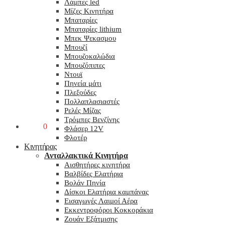
Λάμπες led
Μίζες Κινητήρα
Μπαταρίες
Μπαταρίες lithium
Μπεκ Ψεκασμου
Μπουζί
Μπουζοκαλώδια
Μπουζόπιπες
Ντουϊ
Πηνεία μάτι
Πλεξούδες
Πολλαπλασιαστές
Ρελές Μίζας
Τρόμπες Βενζίνης
0,00
€
0
Φλάσερ 12V
Φλοτέρ
Κινητήρας
Ανταλλακτικά Κινητήρα
Αισθητήρες κινητήρα
Βαλβίδες Ελατήρια
Βολάν Πηνία
Δίσκοι Ελατήρια καμπάνας
Εισαγωγές Λαιμοί Αέρα
Εκκεντροφόροι Κοκκοράκια
Ζουάν Εξάτμισης