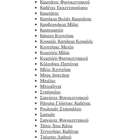
Καμπάνες Φυγοκεντρικού
Καδένες Εκκεντροφόρου
Καμπάνες
Καπάκια Βολάν Καμπάνας
Καρβουνάκια Μίζας
Καρπυρατέρ
Κάρτερ Κινητήρα
Κεφαλές Καπάκια Κεφαλής
Κινητήρες Μοτέρ
Κομπλέρ Μίζας
Κομπλέρ Φυγοκεντρικού
Κύλινδροι Πιστόνια
Μίζες Κινητήρα
Μπεκ Injection
Μπιέλες
Μπουζόνια
Στρόφαλοι
Σιαγώνες Φυγοκεντρικού
Ράουλα Γλύστρες Καδένας
Ρουλεμάν Στροφάλου
Σασμάν
Σιαγώνες Φυγοκεντρικού
Τάπες Άνω Κάτω
Τεντοτήρες Καδένας
Τρόμπες Λαδιού