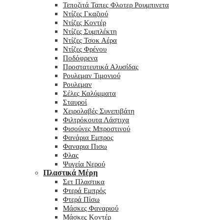
Τεποζιτά Ταπες Φλοτερ Ρουμπινετα
Ντίζες Γκαζιού
Ντίζες Κοντέρ
Ντίζες Συμπλέκτη
Ντίζες Τσοκ Αέρα
Ντίζες Φρένου
Ποδόφρενα
Προστατευτικά Αλυσίδας
Ρουλεμαν Τιμονιού
Ρουλεμαν
Σέλες Καλύμματα
Σταυροί
Χειρολαβές Συνεπιβάτη
Φιλτρόκουτα Λάστιχα
Φισούνες Μπροστινού
Φανάρια Εμπρος
Φαναρια Πισω
Φλας
Ψυγεία Νερού
Πλαστικά Μέρη
Σετ Πλαστικα
Φτερά Εμπρός
Φτερά Πίσω
Μάσκες Φαναριού
Μάσκες Κοντέρ