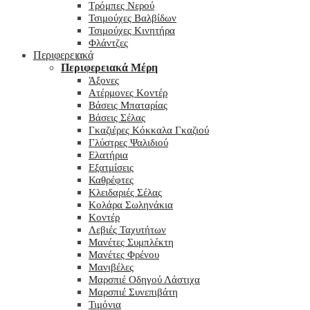
Τρόμπες Νερού
Τσιμούχες Βαλβίδων
Τσιμούχες Κινητήρα
Φλάντζες
Περιφερειακά
Περιφερειακά Μέρη
Άξονες
Ατέρμονες Κοντέρ
Βάσεις Μπαταρίας
Βάσεις Σέλας
Γκαζιέρες Κόκκαλα Γκαζιού
Γλύστρες Ψαλιδιού
Ελατήρια
Εξατμίσεις
Καθρέφτες
Κλειδαριές Σέλας
Κολάρα Σωληνάκια
Κοντέρ
Λεβιές Ταχυτήτων
Μανέτες Συμπλέκτη
Μανέτες Φρένου
Μανιβέλες
Μαρσπιέ Οδηγού Λάστιχα
Μαρσπιέ Συνεπιβάτη
Τιμόνια