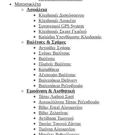
Μοτοσυκλέτα
Ασφάλεια
Κλειδαριές Δισκόφρενου
Κλειδαριές Λουκέτα
Συναγερμοί GPS System
Κλειδαριές Σκριπ Γκαζιού
Καλώδια Υπενθύμισης Κλειδαριάς
Βαλίτσες & Σχάρες
Αντιρίδες Σχάρας
Σχάρες Βαλίτσας
Βαλίτσες
Πλαϊνές Βαλίτσες
Καλαθάκια
Αξεσουάρ Βαλίτσας
Βαλιτσάκια Delivery
Βαλιτσάκια Ρεζερβουάρ
Εμφάνιση & Αισθητική
Τάπες Λαδιού Σασί
Αυτοκόλλητα Τάπας Ρεζερβουάρ
Βίδες Ergal Αλουμινίου
Βίδες Ζελατίνας
Αντίβαρα Τιμονιού
Ταινίες Τροχού Ζάντας
Τιμόνια Αλουμινίου
Μανέτες Ρυθμιζόμενες