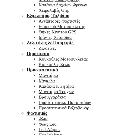
Καπάκια Δοχείων Φρένων
Χειρολαβές Grip
Εξοπλισμός Ταξιδίου
Αντάπτορες Φορτιστές
Επισκευή Μοτοσυκλέτας
Θήκες Κινητού GPS
Ιμάντες Χταπόδια
Ζελατίνες & Παρμπρίζ
Ζελατίνες
Προστασία
Κουκούλες Μοτοσυκλέτας
Κουκούλες Σέλας
Προστατευτικά
Μανιτάρια
Κάγκελα
Καπάκια Κινητήρα
Μανιτάρια Τροχών
Σφουγγαράκια
Προστατευτικά Παπουτσιών
Προστατευτικά Ρεζερβουάρ
Φωτισμός
Φλας
Φλας Led
Led Λάμπες