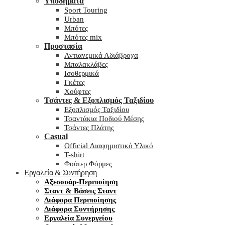
Υποδήματα
Sport Touring
Urban
Μπότες
Μπότες mix
Προστασία
Αντιανεμικά Αδιάβροχα
Μπαλακλάβες
Ισοθερμικά
Γκέτες
Χούφτες
Τσάντες & Εξοπλισμός Ταξιδίου
Εξοπλισμός Ταξιδίου
Τσαντάκια Ποδιού Μέσης
Τσάντες Πλάτης
Casual
Official Διαφημιστικό Υλικό
T-shirt
Φούτερ Φόρμες
Εργαλεία & Συντήρηση
Αξεσουάρ-Περιποίηση
Σταντ & Βάσεις Σταντ
Διάφορα Περιποίησης
Διάφορα Συντήρησης
Εργαλεία Συνεργείου