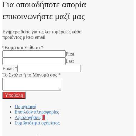
Για οποιαδήποτε απορία
επικοινωνήστε μαζί μας
Ενημερωθείτε για τις λεπτομέρειες κάθε
προϊόντος μέσω email
Όνομα και Επίθετο
*
First
Last
Email
*
Το Σχόλιο ή το Μήνυμά σας
*
Υποβολή
Περιγραφή
Επιπλέον πληροφορίες
Αξιολογήσεις
0
Συμβατότητα οχήματος