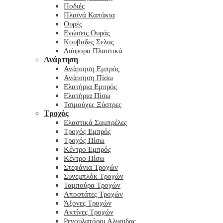
Ποδιές
Πλαϊνά Καπάκια
Ουρές
Ενώσεις Ουράς
Κουβαδες Σελας
Διάφορα Πλαστικά
Ανάρτηση
Ανάρτηση Εμπρός
Ανάρτηση Πίσω
Ελατήρια Εμπρός
Ελατήρια Πίσω
Τσιμούχες Ξύστρες
Τροχός
Ελαστικά Σαμπρέλες
Τροχός Εμπρός
Τροχός Πίσω
Κέντρο Εμπρός
Κέντρο Πίσω
Στεφάνια Τροχών
Συνεμπλόκ Τροχών
Ταμπούρα Τροχών
Αποστάτες Τροχών
Άξονες Τροχών
Ακτίνες Τροχών
Ρεγουλατόροι Αλυσιδας