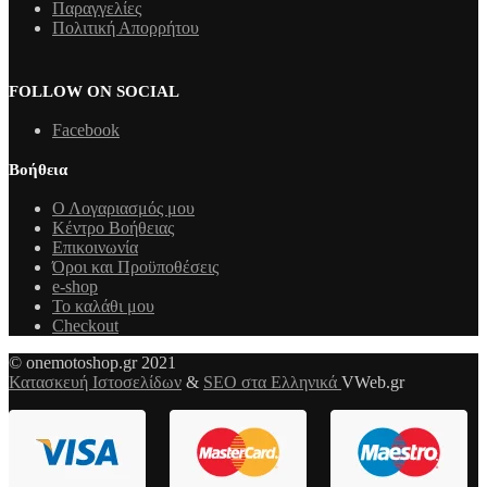
Παραγγελίες
Πολιτική Απορρήτου
FOLLOW ON SOCIAL
Facebook
Βοήθεια
Ο Λογαριασμός μου
Κέντρο Βοήθειας
Επικοινωνία
Όροι και Προϋποθέσεις
e-shop
Το καλάθι μου
Checkout
© onemotoshop.gr 2021
Κατασκευή Ιστοσελίδων
&
SEO στα Ελληνικά
VWeb.gr