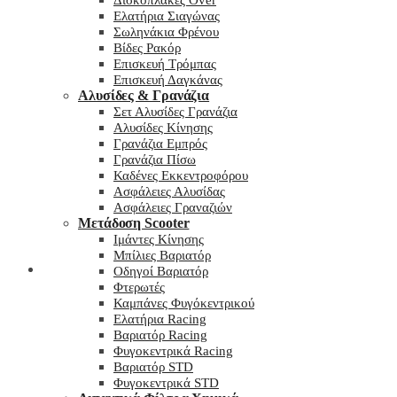
Δισκόπλακες Over
Ελατήρια Σιαγώνας
Σωληνάκια Φρένου
Βίδες Ρακόρ
Επισκευή Τρόμπας
Επισκευή Δαγκάνας
Αλυσίδες & Γρανάζια
Σετ Αλυσίδες Γρανάζια
Αλυσίδες Κίνησης
Γρανάζια Εμπρός
Γρανάζια Πίσω
Καδένες Εκκεντροφόρου
Ασφάλειες Αλυσίδας
Ασφάλειες Γραναζιών
Μετάδοση Scooter
Ιμάντες Κίνησης
Μπίλιες Βαριατόρ
My wishlist
Οδηγοί Βαριατόρ
Φτερωτές
Καμπάνες Φυγόκεντρικού
Ελατήρια Racing
Βαριατόρ Racing
Φυγοκεντρικά Racing
Βαριατόρ STD
Φυγοκεντρικά STD