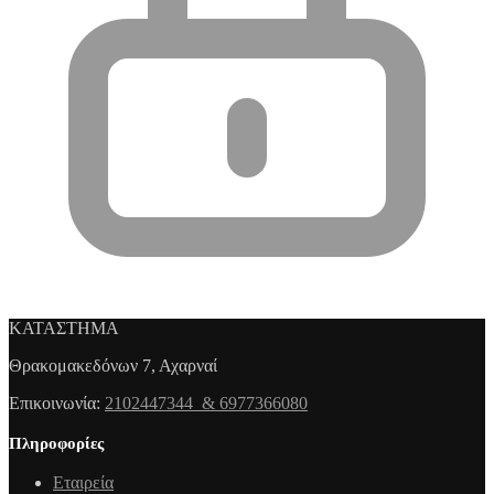
ΚΑΤΑΣΤΗΜΑ
Θρακομακεδόνων 7, Αχαρναί
Επικοινωνία:
2102447344 & 6977366080
Πληροφορίες
Εταιρεία