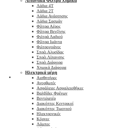
Λιπαντικά Φίλτρα Χημικά
Λάδια 4T
Λάδια 2T
Λάδια Ανάρτησης
Λάδια Σασμάν
Φίλτρα Αέρος
Φίλτρα Βενζίνης
Φιλτρά Λαδιού
Φίλτρα Ιμάντα
Φιλτροχοάνες
Σπρέι Αλυσίδας
Σπρέι Λίπανσης
Σπρέι Διάφορα
Χημικά Διάφορα
Hλεκτρικά μέρη
Checkout
Αισθητήρες
Ανορθωτές
Ασφάλειες Ασφαλειοθήκες
Βαλβίδες Φρένων
Βεντιλατέρ
Διακόπτες Κεντρικοί
Διακόπτες Τιμονιού
Ηλεκτρονικές
Κόρνες
Λάμπες