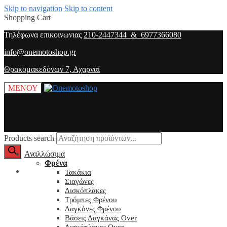
Skip to navigation
Skip to content
Shopping Cart
Τηλέφωνα επικοινωνιας
210-2447344 & 6977366080
info@onemotoshop.gr
Θρακομακεδόνων 7, Αχαρναί
ΜΕΝΟΥ
Products search
Αναλλώσιμα
Φρένα
O λογαριασμός μου
Τακάκια
Σιαγώνες
Δισκόπλακες
Τρόμπες Φρένου
Δαγκάνες Φρένου
Βάσεις Δαγκάνας Over