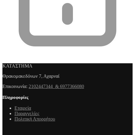
ΚΑΤΑΣΤΗΜΑ
Θρακομακεδόνων 7, Αχαρναί
Επικοινωνία:
2102447344 & 6977366080
Πληροφορίες
Εταιρεία
Παραγγελίες
Πολιτική Απορρήτου