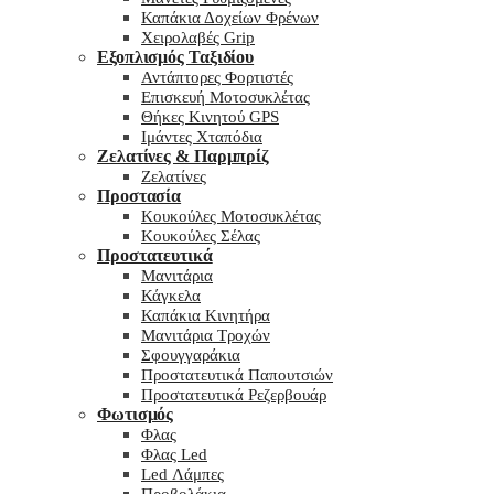
Καπάκια Δοχείων Φρένων
Χειρολαβές Grip
Εξοπλισμός Ταξιδίου
Αντάπτορες Φορτιστές
Επισκευή Μοτοσυκλέτας
Θήκες Κινητού GPS
Ιμάντες Χταπόδια
Ζελατίνες & Παρμπρίζ
Ζελατίνες
Προστασία
Κουκούλες Μοτοσυκλέτας
Κουκούλες Σέλας
Προστατευτικά
Μανιτάρια
Κάγκελα
Καπάκια Κινητήρα
Μανιτάρια Τροχών
Σφουγγαράκια
Προστατευτικά Παπουτσιών
Προστατευτικά Ρεζερβουάρ
Φωτισμός
Φλας
Φλας Led
Led Λάμπες