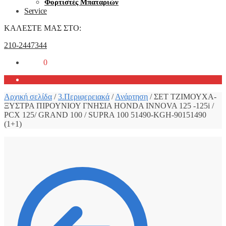
Φορτιστές Μπαταριών
Service
ΚΑΛΕΣΤΕ ΜΑΣ ΣΤΟ:
210-2447344
0,00
€
0
Αρχική σελίδα
/
3.Περιφερειακά
/
Ανάρτηση
/
ΣΕΤ ΤΖΙΜΟΥΧΑ-
ΞΥΣΤΡΑ ΠΙΡΟΥΝΙΟΥ ΓΝΗΣΙΑ HONDA INNOVA 125 -125i /
PCX 125/ GRAND 100 / SUPRA 100 51490-KGH-90151490
(1+1)