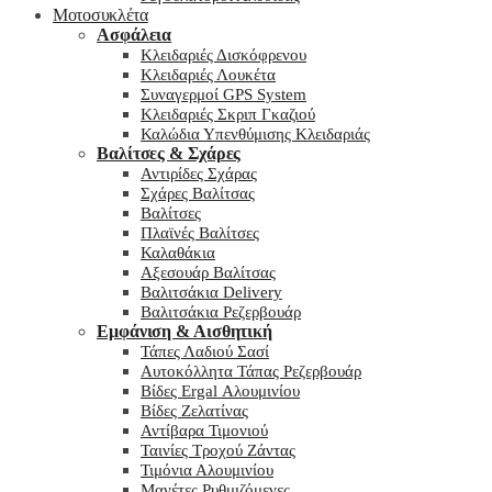
Μοτοσυκλέτα
Ασφάλεια
Κλειδαριές Δισκόφρενου
Κλειδαριές Λουκέτα
Συναγερμοί GPS System
Κλειδαριές Σκριπ Γκαζιού
Καλώδια Υπενθύμισης Κλειδαριάς
Βαλίτσες & Σχάρες
Αντιρίδες Σχάρας
Σχάρες Βαλίτσας
Βαλίτσες
Πλαϊνές Βαλίτσες
Καλαθάκια
Αξεσουάρ Βαλίτσας
Βαλιτσάκια Delivery
Βαλιτσάκια Ρεζερβουάρ
Εμφάνιση & Αισθητική
Τάπες Λαδιού Σασί
Αυτοκόλλητα Τάπας Ρεζερβουάρ
Βίδες Ergal Αλουμινίου
Βίδες Ζελατίνας
Αντίβαρα Τιμονιού
Ταινίες Τροχού Ζάντας
Τιμόνια Αλουμινίου
Μανέτες Ρυθμιζόμενες