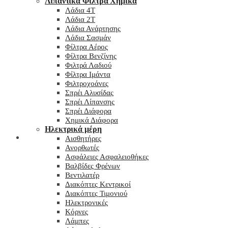
Λιπαντικά Φίλτρα Χημικά
Λάδια 4T
Λάδια 2T
Λάδια Ανάρτησης
Λάδια Σασμάν
Φίλτρα Αέρος
Φίλτρα Βενζίνης
Φιλτρά Λαδιού
Φίλτρα Ιμάντα
Φιλτροχοάνες
Σπρέι Αλυσίδας
Σπρέι Λίπανσης
Σπρέι Διάφορα
Χημικά Διάφορα
Hλεκτρικά μέρη
Checkout
Αισθητήρες
Ανορθωτές
Ασφάλειες Ασφαλειοθήκες
Βαλβίδες Φρένων
Βεντιλατέρ
Διακόπτες Κεντρικοί
Διακόπτες Τιμονιού
Ηλεκτρονικές
Κόρνες
Λάμπες