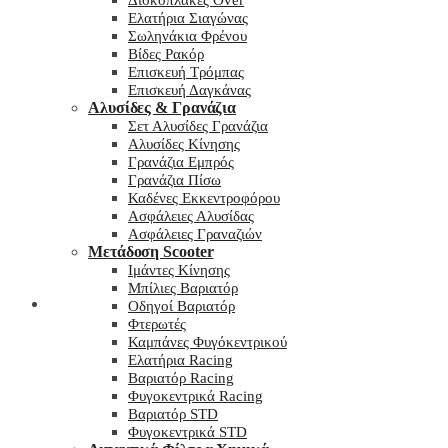
Δισκόπλακες Over
Ελατήρια Σιαγώνας
Σωληνάκια Φρένου
Βίδες Ρακόρ
Επισκευή Τρόμπας
Επισκευή Δαγκάνας
Αλυσίδες & Γρανάζια
Σετ Αλυσίδες Γρανάζια
Αλυσίδες Κίνησης
Γρανάζια Εμπρός
Γρανάζια Πίσω
Καδένες Εκκεντροφόρου
Ασφάλειες Αλυσίδας
Ασφάλειες Γραναζιών
Μετάδοση Scooter
Ιμάντες Κίνησης
Μπίλιες Βαριατόρ
My wishlist
Οδηγοί Βαριατόρ
Φτερωτές
Καμπάνες Φυγόκεντρικού
Ελατήρια Racing
Βαριατόρ Racing
Φυγοκεντρικά Racing
Βαριατόρ STD
Φυγοκεντρικά STD