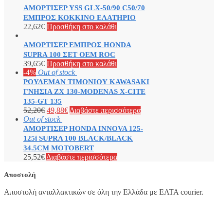
ΑΜΟΡΤΙΣΕΡ YSS GLX-50/90 C50/70
ΕΜΠΡΟΣ ΚΟΚΚΙΝΟ ΕΛΑΤΗΡΙΟ
22,62
€
Προσθήκη στο καλάθι
ΑΜΟΡΤΙΣΕΡ ΕΜΠΡΟΣ HONDA
SUPRA 100 ΣΕΤ OEM ROC
39,65
€
Προσθήκη στο καλάθι
-4%
Out of stock
ΡΟΥΛΕΜΑΝ ΤΙΜΟΝΙΟΥ KAWASAKI
ΓΝΗΣΙΑ ZX 130-MODENAS X-CITE
135-GT 135
52,20
€
49,88
€
Διαβάστε περισσότερα
Out of stock
ΑΜΟΡΤΙΣΕΡ HONDA INNOVA 125-
125i SUPRA 100 BLACK/BLACK
34.5CM MOTOBERT
25,52
€
Διαβάστε περισσότερα
Αποστολή
Αποστολή ανταλλακτικών σε όλη την Ελλάδα με ΕΛΤΑ courier.