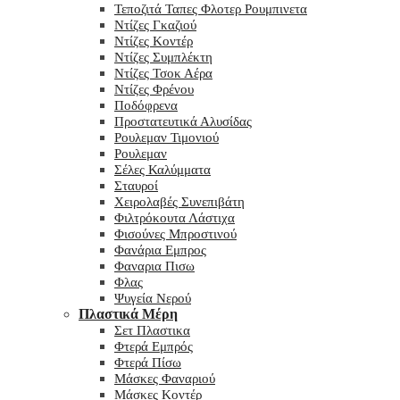
Τεποζιτά Ταπες Φλοτερ Ρουμπινετα
Ντίζες Γκαζιού
Ντίζες Κοντέρ
Ντίζες Συμπλέκτη
Ντίζες Τσοκ Αέρα
Ντίζες Φρένου
Ποδόφρενα
Προστατευτικά Αλυσίδας
Ρουλεμαν Τιμονιού
Ρουλεμαν
Σέλες Καλύμματα
Σταυροί
Χειρολαβές Συνεπιβάτη
Φιλτρόκουτα Λάστιχα
Φισούνες Μπροστινού
Φανάρια Εμπρος
Φαναρια Πισω
Φλας
Ψυγεία Νερού
Πλαστικά Μέρη
Σετ Πλαστικα
Φτερά Εμπρός
Φτερά Πίσω
Μάσκες Φαναριού
Μάσκες Κοντέρ