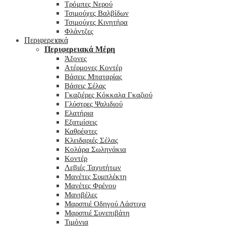
Τρόμπες Νερού
Τσιμούχες Βαλβίδων
Τσιμούχες Κινητήρα
Φλάντζες
Περιφερειακά
Περιφερειακά Μέρη
Άξονες
Ατέρμονες Κοντέρ
Βάσεις Μπαταρίας
Βάσεις Σέλας
Γκαζιέρες Κόκκαλα Γκαζιού
Γλύστρες Ψαλιδιού
Ελατήρια
Εξατμίσεις
Καθρέφτες
Κλειδαριές Σέλας
Κολάρα Σωληνάκια
Κοντέρ
Λεβιές Ταχυτήτων
Μανέτες Συμπλέκτη
Μανέτες Φρένου
Μανιβέλες
Μαρσπιέ Οδηγού Λάστιχα
Μαρσπιέ Συνεπιβάτη
Τιμόνια