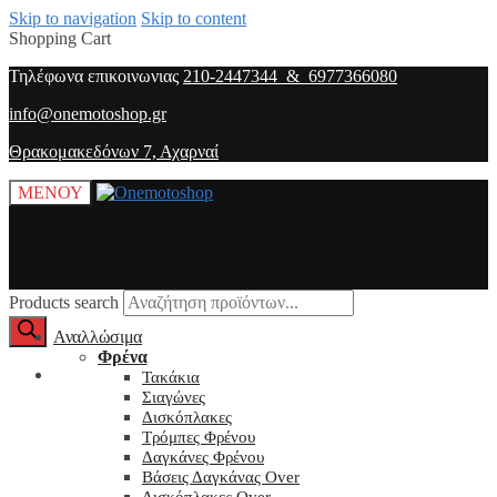
Skip to navigation
Skip to content
Shopping Cart
Τηλέφωνα επικοινωνιας
210-2447344 & 6977366080
info@onemotoshop.gr
Θρακομακεδόνων 7, Αχαρναί
ΜΕΝΟΥ
Products search
Αναλλώσιμα
Φρένα
O λογαριασμός μου
Τακάκια
Σιαγώνες
Δισκόπλακες
Τρόμπες Φρένου
Δαγκάνες Φρένου
Βάσεις Δαγκάνας Over