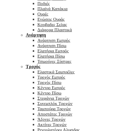
Ποδιές
Πλαϊνά Καπάκια
Ουρές
Ενώσεις Ουράς
Κουβαδες Σελας
Διάφορα Πλαστικά
Ανάρτηση
Ανάρτηση Εμπρός
Ανάρτηση Πίσω
Ελατήρια Εμπρός
Ελατήρια Πίσω
Τσιμούχες Ξύστρες
Τροχός
Ελαστικά Σαμπρέλες
Τροχός Εμπρός
Τροχός Πίσω
Κέντρο Εμπρός
Κέντρο Πίσω
Στεφάνια Τροχών
Συνεμπλόκ Τροχών
Ταμπούρα Τροχών
Αποστάτες Τροχών
Άξονες Τροχών
Ακτίνες Τροχών
Ρεγουλατόροι Αλυσιδας