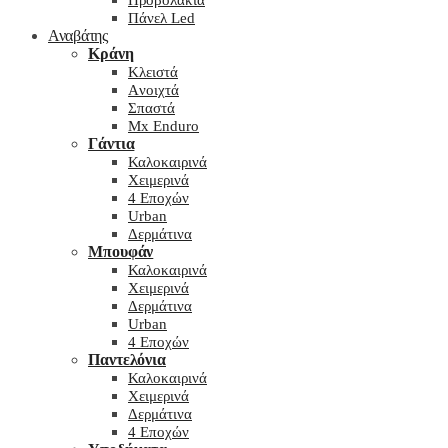
Προβολάκια
Πάνελ Led
Αναβάτης
Κράνη
Kλειστά
Aνοιχτά
Σπαστά
Mx Enduro
Γάντια
Καλοκαιρινά
Χειμερινά
4 Εποχών
Urban
Δερμάτινα
Μπουφάν
Καλοκαιρινά
Χειμερινά
Δερμάτινα
Urban
4 Εποχών
Παντελόνια
Καλοκαιρινά
Χειμερινά
Δερμάτινα
4 Εποχών