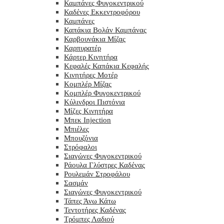
Καμπάνες Φυγοκεντρικού
Καδένες Εκκεντροφόρου
Καμπάνες
Καπάκια Βολάν Καμπάνας
Καρβουνάκια Μίζας
Καρπυρατέρ
Κάρτερ Κινητήρα
Κεφαλές Καπάκια Κεφαλής
Κινητήρες Μοτέρ
Κομπλέρ Μίζας
Κομπλέρ Φυγοκεντρικού
Κύλινδροι Πιστόνια
Μίζες Κινητήρα
Μπεκ Injection
Μπιέλες
Μπουζόνια
Στρόφαλοι
Σιαγώνες Φυγοκεντρικού
Ράουλα Γλύστρες Καδένας
Ρουλεμάν Στροφάλου
Σασμάν
Σιαγώνες Φυγοκεντρικού
Τάπες Άνω Κάτω
Τεντοτήρες Καδένας
Τρόμπες Λαδιού