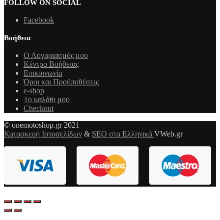
FOLLOW ON SOCIAL
Facebook
Βοήθεια
Ο Λογαριασμός μου
Κέντρο Βοήθειας
Επικοινωνία
Όροι και Προϋποθέσεις
e-shop
Το καλάθι μου
Checkout
© onemotoshop.gr 2021
Κατασκευή Ιστοσελίδων
&
SEO στα Ελληνικά
VWeb.gr