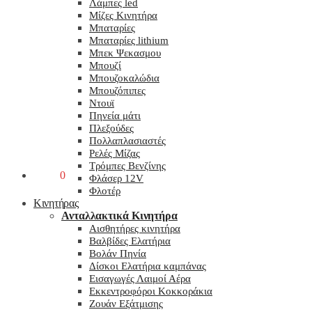
Λάμπες led
Μίζες Κινητήρα
Μπαταρίες
Μπαταρίες lithium
Μπεκ Ψεκασμου
Μπουζί
Μπουζοκαλώδια
Μπουζόπιπες
Ντουϊ
Πηνεία μάτι
Πλεξούδες
Πολλαπλασιαστές
Ρελές Μίζας
Τρόμπες Βενζίνης
0,00
€
0
Φλάσερ 12V
Φλοτέρ
Κινητήρας
Ανταλλακτικά Κινητήρα
Αισθητήρες κινητήρα
Βαλβίδες Ελατήρια
Βολάν Πηνία
Δίσκοι Ελατήρια καμπάνας
Εισαγωγές Λαιμοί Αέρα
Εκκεντροφόροι Κοκκοράκια
Ζουάν Εξάτμισης