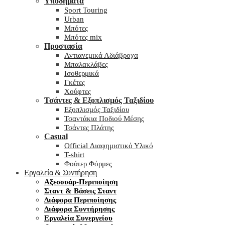
Υποδήματα
Sport Touring
Urban
Μπότες
Μπότες mix
Προστασία
Αντιανεμικά Αδιάβροχα
Μπαλακλάβες
Ισοθερμικά
Γκέτες
Χούφτες
Τσάντες & Εξοπλισμός Ταξιδίου
Εξοπλισμός Ταξιδίου
Τσαντάκια Ποδιού Μέσης
Τσάντες Πλάτης
Casual
Official Διαφημιστικό Υλικό
T-shirt
Φούτερ Φόρμες
Εργαλεία & Συντήρηση
Αξεσουάρ-Περιποίηση
Σταντ & Βάσεις Σταντ
Διάφορα Περιποίησης
Διάφορα Συντήρησης
Εργαλεία Συνεργείου