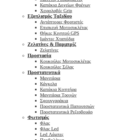
Καπάκια Δοχείων Φρένων
Χειρολαβές Grip
Εξοπλισμός Ταξιδίου
Αντάπτορες Φορτιστές
Επισκευή Μοτοσυκλέτας
Θήκες Κινητού GPS
Ιμάντες Χταπόδια
Ζελατίνες & Παρμπρίζ
Ζελατίνες
Προστασία
Κουκούλες Μοτοσυκλέτας
Κουκούλες Σέλας
Προστατευτικά
Μανιτάρια
Κάγκελα
Καπάκια Κινητήρα
Μανιτάρια Τροχών
Σφουγγαράκια
Προστατευτικά Παπουτσιών
Προστατευτικά Ρεζερβουάρ
Φωτισμός
Φλας
Φλας Led
Led Λάμπες