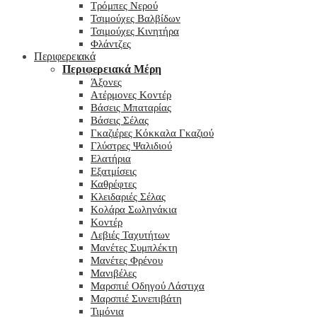
Τρόμπες Νερού
Τσιμούχες Βαλβίδων
Τσιμούχες Κινητήρα
Φλάντζες
Περιφερειακά
Περιφερειακά Μέρη
Άξονες
Ατέρμονες Κοντέρ
Βάσεις Μπαταρίας
Βάσεις Σέλας
Γκαζιέρες Κόκκαλα Γκαζιού
Γλύστρες Ψαλιδιού
Ελατήρια
Εξατμίσεις
Καθρέφτες
Κλειδαριές Σέλας
Κολάρα Σωληνάκια
Κοντέρ
Λεβιές Ταχυτήτων
Μανέτες Συμπλέκτη
Μανέτες Φρένου
Μανιβέλες
Μαρσπιέ Οδηγού Λάστιχα
Μαρσπιέ Συνεπιβάτη
Τιμόνια