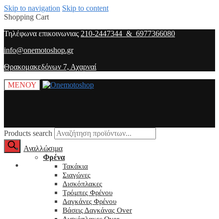
Skip to navigation
Skip to content
Shopping Cart
Τηλέφωνα επικοινωνιας
210-2447344 & 6977366080
info@onemotoshop.gr
Θρακομακεδόνων 7, Αχαρναί
ΜΕΝΟΥ
Products search
Αναλλώσιμα
Φρένα
O λογαριασμός μου
Τακάκια
Σιαγώνες
Δισκόπλακες
Τρόμπες Φρένου
Δαγκάνες Φρένου
Βάσεις Δαγκάνας Over