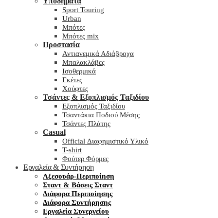
Υποδήματα
Sport Touring
Urban
Μπότες
Μπότες mix
Προστασία
Αντιανεμικά Αδιάβροχα
Μπαλακλάβες
Ισοθερμικά
Γκέτες
Χούφτες
Τσάντες & Εξοπλισμός Ταξιδίου
Εξοπλισμός Ταξιδίου
Τσαντάκια Ποδιού Μέσης
Τσάντες Πλάτης
Casual
Official Διαφημιστικό Υλικό
T-shirt
Φούτερ Φόρμες
Εργαλεία & Συντήρηση
Αξεσουάρ-Περιποίηση
Σταντ & Βάσεις Σταντ
Διάφορα Περιποίησης
Διάφορα Συντήρησης
Εργαλεία Συνεργείου