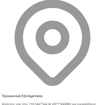
Τηλεφωνική Εξυπηρέτηση
Καλέστε μας στο 2102447344 & 6977366080 για οποιαδήποτε