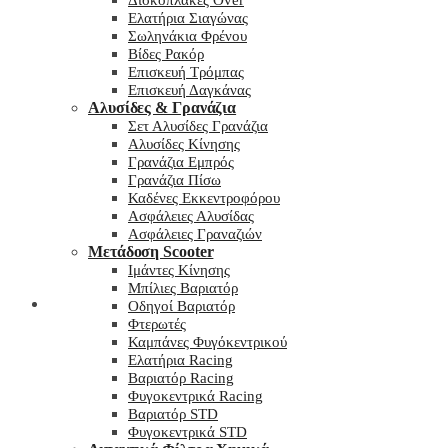
Δισκόπλακες Over
Ελατήρια Σιαγώνας
Σωληνάκια Φρένου
Βίδες Ρακόρ
Επισκευή Τρόμπας
Επισκευή Δαγκάνας
Αλυσίδες & Γρανάζια
Σετ Αλυσίδες Γρανάζια
Αλυσίδες Κίνησης
Γρανάζια Εμπρός
Γρανάζια Πίσω
Καδένες Εκκεντροφόρου
Ασφάλειες Αλυσίδας
Ασφάλειες Γραναζιών
Μετάδοση Scooter
Ιμάντες Κίνησης
Μπίλιες Βαριατόρ
My wishlist
Οδηγοί Βαριατόρ
Φτερωτές
Καμπάνες Φυγόκεντρικού
Ελατήρια Racing
Βαριατόρ Racing
Φυγοκεντρικά Racing
Βαριατόρ STD
Φυγοκεντρικά STD