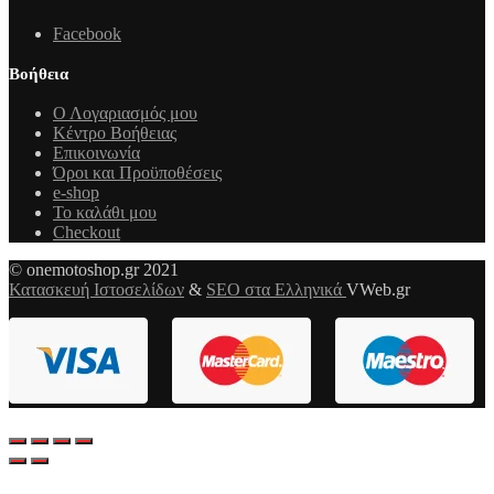
Facebook
Βοήθεια
Ο Λογαριασμός μου
Κέντρο Βοήθειας
Επικοινωνία
Όροι και Προϋποθέσεις
e-shop
Το καλάθι μου
Checkout
© onemotoshop.gr 2021
Κατασκευή Ιστοσελίδων
&
SEO στα Ελληνικά
VWeb.gr