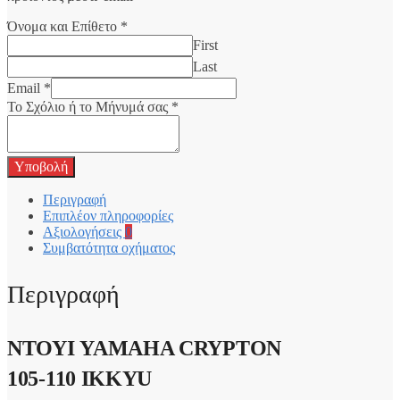
Όνομα και Επίθετο
*
First
Last
Email
*
Το Σχόλιο ή το Μήνυμά σας
*
Υποβολή
Περιγραφή
Επιπλέον πληροφορίες
Αξιολογήσεις
0
Συμβατότητα οχήματος
Περιγραφή
ΝΤΟΥΙ YAMAHA CRYPTON
105-110 IKKYU