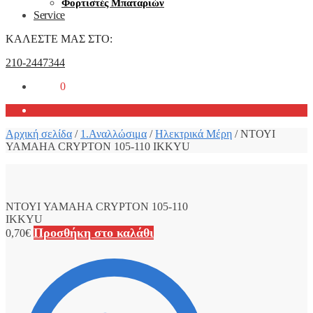
Φορτιστές Μπαταριών
Service
ΚΑΛΕΣΤΕ ΜΑΣ ΣΤΟ:
210-2447344
0,00
€
0
Αρχική σελίδα
/
1.Αναλλώσιμα
/
Ηλεκτρικά Μέρη
/
ΝΤΟΥΙ
YAMAHA CRYPTON 105-110 IKKYU
ΝΤΟΥΙ YAMAHA CRYPTON 105-110
IKKYU
Προσθήκη στο καλάθι
0,70
€