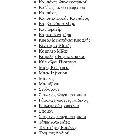
Καμπάνες Φυγοκεντρικού
Καδένες Εκκεντροφόρου
Καμπάνες
Καπάκια Βολάν Καμπάνας
Καρβουνάκια Μίζας
Καρπυρατέρ
Κάρτερ Κινητήρα
Κεφαλές Καπάκια Κεφαλής
Κινητήρες Μοτέρ
Κομπλέρ Μίζας
Κομπλέρ Φυγοκεντρικού
Κύλινδροι Πιστόνια
Μίζες Κινητήρα
Μπεκ Injection
Μπιέλες
Μπουζόνια
Στρόφαλοι
Σιαγώνες Φυγοκεντρικού
Ράουλα Γλύστρες Καδένας
Ρουλεμάν Στροφάλου
Σασμάν
Σιαγώνες Φυγοκεντρικού
Τάπες Άνω Κάτω
Τεντοτήρες Καδένας
Τρόμπες Λαδιού