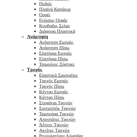
Ποδιές
Πλαϊνά Καπάκια
Ουρές
Ενώσεις Ουράς
Κουβαδες Σελας
Διάφορα Πλαστικά
Ανάρτηση
Ανάρτηση Εμπρός
Ανάρτηση Πίσω
Ελατήρια Εμπρός
Ελατήρια Πίσω
Τσιμούχες Ξύστρες
Τροχός
Ελαστικά Σαμπρέλες
Τροχός Εμπρός
Τροχός Πίσω
Κέντρο Εμπρός
Κέντρο Πίσω
Στεφάνια Τροχών
Συνεμπλόκ Τροχών
Ταμπούρα Τροχών
Αποστάτες Τροχών
Άξονες Τροχών
Ακτίνες Τροχών
Ρεγουλατόροι Αλυσιδας