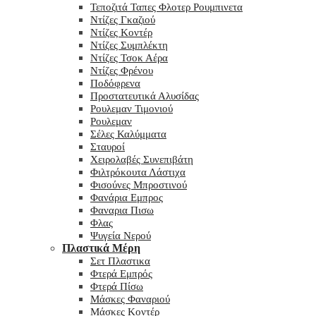
Τεποζιτά Ταπες Φλοτερ Ρουμπινετα
Ντίζες Γκαζιού
Ντίζες Κοντέρ
Ντίζες Συμπλέκτη
Ντίζες Τσοκ Αέρα
Ντίζες Φρένου
Ποδόφρενα
Προστατευτικά Αλυσίδας
Ρουλεμαν Τιμονιού
Ρουλεμαν
Σέλες Καλύμματα
Σταυροί
Χειρολαβές Συνεπιβάτη
Φιλτρόκουτα Λάστιχα
Φισούνες Μπροστινού
Φανάρια Εμπρος
Φαναρια Πισω
Φλας
Ψυγεία Νερού
Πλαστικά Μέρη
Σετ Πλαστικα
Φτερά Εμπρός
Φτερά Πίσω
Μάσκες Φαναριού
Μάσκες Κοντέρ