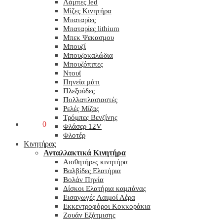
Λάμπες led
Μίζες Κινητήρα
Μπαταρίες
Μπαταρίες lithium
Μπεκ Ψεκασμου
Μπουζί
Μπουζοκαλώδια
Μπουζόπιπες
Ντουϊ
Πηνεία μάτι
Πλεξούδες
Πολλαπλασιαστές
Ρελές Μίζας
Τρόμπες Βενζίνης
0,00
€
0
Φλάσερ 12V
Φλοτέρ
Κινητήρας
Ανταλλακτικά Κινητήρα
Αισθητήρες κινητήρα
Βαλβίδες Ελατήρια
Βολάν Πηνία
Δίσκοι Ελατήρια καμπάνας
Εισαγωγές Λαιμοί Αέρα
Εκκεντροφόροι Κοκκοράκια
Ζουάν Εξάτμισης