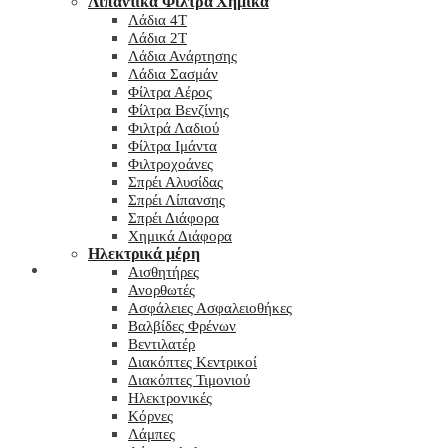
Λιπαντικά Φίλτρα Χημικά
Λάδια 4T
Λάδια 2T
Λάδια Ανάρτησης
Λάδια Σασμάν
Φίλτρα Αέρος
Φίλτρα Βενζίνης
Φιλτρά Λαδιού
Φίλτρα Ιμάντα
Φιλτροχοάνες
Σπρέι Αλυσίδας
Σπρέι Λίπανσης
Σπρέι Διάφορα
Χημικά Διάφορα
Hλεκτρικά μέρη
Checkout
Αισθητήρες
Ανορθωτές
Ασφάλειες Ασφαλειοθήκες
Βαλβίδες Φρένων
Βεντιλατέρ
Διακόπτες Κεντρικοί
Διακόπτες Τιμονιού
Ηλεκτρονικές
Κόρνες
Λάμπες