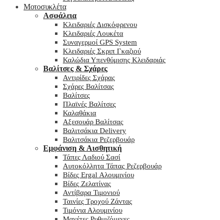
Μοτοσυκλέτα
Ασφάλεια
Κλειδαριές Δισκόφρενου
Κλειδαριές Λουκέτα
Συναγερμοί GPS System
Κλειδαριές Σκριπ Γκαζιού
Καλώδια Υπενθύμισης Κλειδαριάς
Βαλίτσες & Σχάρες
Αντιρίδες Σχάρας
Σχάρες Βαλίτσας
Βαλίτσες
Πλαϊνές Βαλίτσες
Καλαθάκια
Αξεσουάρ Βαλίτσας
Βαλιτσάκια Delivery
Βαλιτσάκια Ρεζερβουάρ
Εμφάνιση & Αισθητική
Τάπες Λαδιού Σασί
Αυτοκόλλητα Τάπας Ρεζερβουάρ
Βίδες Ergal Αλουμινίου
Βίδες Ζελατίνας
Αντίβαρα Τιμονιού
Ταινίες Τροχού Ζάντας
Τιμόνια Αλουμινίου
Μανέτες Ρυθμιζόμενες