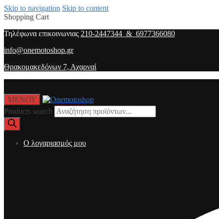
Skip to navigation
Skip to content
Shopping Cart
Τηλέφωνα επικοινωνιας
210-2447344 & 6977366080
info@onemotoshop.gr
Θρακομακεδόνων 7, Αχαρναί
ΜΕΝΟΥ
Products search
O λογαριασμός μου