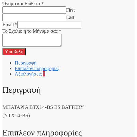
Όνομα και Επίθετο
*
First
Last
Email
*
Το Σχόλιο ή το Μήνυμά σας
*
Υποβολή
Περιγραφή
Επιπλέον πληροφορίες
Αξιολογήσεις
0
Περιγραφή
ΜΠΑΤΑΡΙΑ BTX14-BS BS BATTERY
(YTX14-BS)
Επιπλέον πληροφορίες