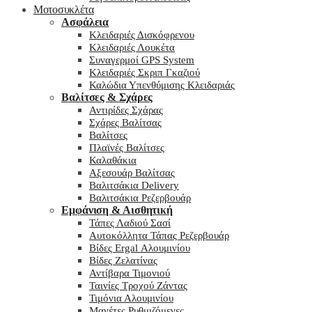
Μοτοσυκλέτα
Ασφάλεια
Κλειδαριές Δισκόφρενου
Κλειδαριές Λουκέτα
Συναγερμοί GPS System
Κλειδαριές Σκριπ Γκαζιού
Καλώδια Υπενθύμισης Κλειδαριάς
Βαλίτσες & Σχάρες
Αντιρίδες Σχάρας
Σχάρες Βαλίτσας
Βαλίτσες
Πλαϊνές Βαλίτσες
Καλαθάκια
Αξεσουάρ Βαλίτσας
Βαλιτσάκια Delivery
Βαλιτσάκια Ρεζερβουάρ
Εμφάνιση & Αισθητική
Τάπες Λαδιού Σασί
Αυτοκόλλητα Τάπας Ρεζερβουάρ
Βίδες Ergal Αλουμινίου
Βίδες Ζελατίνας
Αντίβαρα Τιμονιού
Ταινίες Τροχού Ζάντας
Τιμόνια Αλουμινίου
Μανέτες Ρυθμιζόμενες