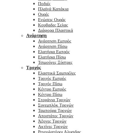
Ποδιές
Πλαϊνά Καπάκια
Ουρές
Ενώσεις Ουράς
Κουβαδες Σελας
Διάφορα Πλαστικά
Ανάρτηση
Ανάρτηση Εμπρός
Ανάρτηση Πίσω
Ελατήρια Εμπρός
Ελατήρια Πίσω
Τσιμούχες Ξύστρες
Τροχός
Ελαστικά Σαμπρέλες
Τροχός Εμπρός
Τροχός Πίσω
Κέντρο Εμπρός
Κέντρο Πίσω
Στεφάνια Τροχών
Συνεμπλόκ Τροχών
Ταμπούρα Τροχών
Αποστάτες Τροχών
Άξονες Τροχών
Ακτίνες Τροχών
Ρεγουλατόροι Αλυσιδας