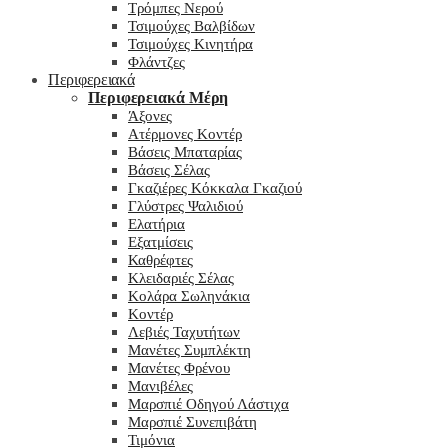
Τρόμπες Νερού
Τσιμούχες Βαλβίδων
Τσιμούχες Κινητήρα
Φλάντζες
Περιφερειακά
Περιφερειακά Μέρη
Άξονες
Ατέρμονες Κοντέρ
Βάσεις Μπαταρίας
Βάσεις Σέλας
Γκαζιέρες Κόκκαλα Γκαζιού
Γλύστρες Ψαλιδιού
Ελατήρια
Εξατμίσεις
Καθρέφτες
Κλειδαριές Σέλας
Κολάρα Σωληνάκια
Κοντέρ
Λεβιές Ταχυτήτων
Μανέτες Συμπλέκτη
Μανέτες Φρένου
Μανιβέλες
Μαρσπιέ Οδηγού Λάστιχα
Μαρσπιέ Συνεπιβάτη
Τιμόνια