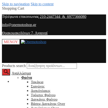
Skip to navigation
Skip to content
Shopping Cart
Τηλέφωνα επικοινωνιας
210-2447344 & 6977366080
info@onemotoshop.gr
Θρακομακεδόνων 7, Αχαρναί
ΜΕΝΟΥ
Products search
Αναλλώσιμα
Φρένα
O λογαριασμός μου
Τακάκια
Σιαγώνες
Δισκόπλακες
Τρόμπες Φρένου
Δαγκάνες Φρένου
Βάσεις Δαγκάνας Over