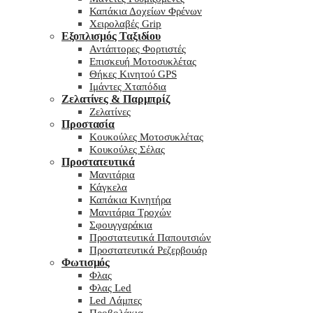
Καπάκια Δοχείων Φρένων
Χειρολαβές Grip
Εξοπλισμός Ταξιδίου
Αντάπτορες Φορτιστές
Επισκευή Μοτοσυκλέτας
Θήκες Κινητού GPS
Ιμάντες Χταπόδια
Ζελατίνες & Παρμπρίζ
Ζελατίνες
Προστασία
Κουκούλες Μοτοσυκλέτας
Κουκούλες Σέλας
Προστατευτικά
Μανιτάρια
Κάγκελα
Καπάκια Κινητήρα
Μανιτάρια Τροχών
Σφουγγαράκια
Προστατευτικά Παπουτσιών
Προστατευτικά Ρεζερβουάρ
Φωτισμός
Φλας
Φλας Led
Led Λάμπες