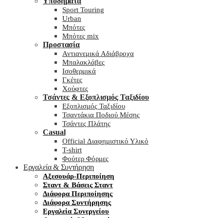
Υποδήματα
Sport Touring
Urban
Μπότες
Μπότες mix
Προστασία
Αντιανεμικά Αδιάβροχα
Μπαλακλάβες
Ισοθερμικά
Γκέτες
Χούφτες
Τσάντες & Εξοπλισμός Ταξιδίου
Εξοπλισμός Ταξιδίου
Τσαντάκια Ποδιού Μέσης
Τσάντες Πλάτης
Casual
Official Διαφημιστικό Υλικό
T-shirt
Φούτερ Φόρμες
Εργαλεία & Συντήρηση
Αξεσουάρ-Περιποίηση
Σταντ & Βάσεις Σταντ
Διάφορα Περιποίησης
Διάφορα Συντήρησης
Εργαλεία Συνεργείου