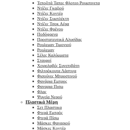
Τεποζιτά Ταπες Φλοτερ Ρουμπινετα
Ντίζες Γκαζιού
Ντίζες Κοντέρ
Ντίζες Συμπλέκτη
Ντίζες Τσοκ Αέρα
Ντίζες Φρένου
Ποδόφρενα
Προστατευτικά Αλυσίδας
Ρουλεμαν Τιμονιού
Ρουλεμαν
Σέλες Καλύμματα
Σταυροί
Χειρολαβές Συνεπιβάτη
Φιλτρόκουτα Λάστιχα
Φισούνες Μπροστινού
Φανάρια Εμπρος
Φαναρια Πισω
Φλας
Ψυγεία Νερού
Πλαστικά Μέρη
Σετ Πλαστικα
Φτερά Εμπρός
Φτερά Πίσω
Μάσκες Φαναριού
Μάσκες Κοντέρ