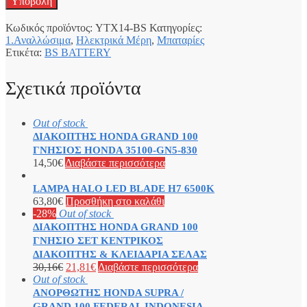
Κωδικός προϊόντος:
YTX14-BS
Κατηγορίες:
1.Αναλλώσιμα
,
Ηλεκτρικά Μέρη
,
Μπαταρίες
Ετικέτα:
BS BATTERY
Σχετικά προϊόντα
Out of stock
ΔΙΑΚΟΠΤΗΣ HONDA GRAND 100
ΓΝΗΣΙΟΣ HONDA 35100-GN5-830
14,50
€
Διαβάστε περισσότερα
LAMPA HALO LED BLADE H7 6500K
63,80
€
Προσθήκη στο καλάθι
-28%
Out of stock
ΔΙΑΚΟΠΤΗΣ HONDA GRAND 100
ΓΝΗΣΙΟ ΣΕΤ ΚΕΝΤΡΙΚΟΣ
ΔΙΑΚΟΠΤΗΣ & ΚΛΕΙΔΑΡΙΑ ΣΕΛΑΣ
30,16
€
21,81
€
Διαβάστε περισσότερα
Out of stock
ΑΝΟΡΘΩΤΗΣ HONDA SUPRA /
GRAND 100 FEDERAL INDONESIA