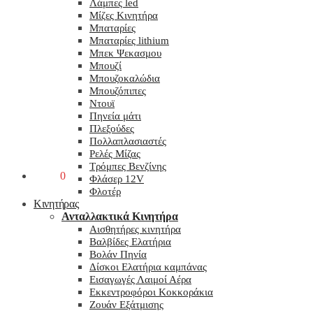
Λάμπες led
Μίζες Κινητήρα
Μπαταρίες
Μπαταρίες lithium
Μπεκ Ψεκασμου
Μπουζί
Μπουζοκαλώδια
Μπουζόπιπες
Ντουϊ
Πηνεία μάτι
Πλεξούδες
Πολλαπλασιαστές
Ρελές Μίζας
Τρόμπες Βενζίνης
0,00
€
0
Φλάσερ 12V
Φλοτέρ
Κινητήρας
Ανταλλακτικά Κινητήρα
Αισθητήρες κινητήρα
Βαλβίδες Ελατήρια
Βολάν Πηνία
Δίσκοι Ελατήρια καμπάνας
Εισαγωγές Λαιμοί Αέρα
Εκκεντροφόροι Κοκκοράκια
Ζουάν Εξάτμισης