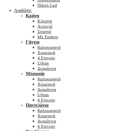
Προβολάκια
Πάνελ Led
Αναβάτης
Κράνη
Kλειστά
Aνοιχτά
Σπαστά
Mx Enduro
Γάντια
Καλοκαιρινά
Χειμερινά
4 Εποχών
Urban
Δερμάτινα
Μπουφάν
Καλοκαιρινά
Χειμερινά
Δερμάτινα
Urban
4 Εποχών
Παντελόνια
Καλοκαιρινά
Χειμερινά
Δερμάτινα
4 Εποχών