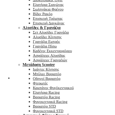
Δισκόπλακες Over
Ελατήρια Σιαγώνας
Σωληνάκια Φρένου
Βίδες Ρακόρ
Επισκευή Τρόμπας
Επισκευή Δαγκάνας
Αλυσίδες & Γρανάζια
Σετ Αλυσίδες Γρανάζια
Αλυσίδες Κίνησης
Γρανάζια Εμπρός
Γρανάζια Πίσω
Καδένες Εκκεντροφόρου
Ασφάλειες Αλυσίδας
Ασφάλειες Γραναζιών
Μετάδοση Scooter
Ιμάντες Κίνησης
Μπίλιες Βαριατόρ
My wishlist
Οδηγοί Βαριατόρ
Φτερωτές
Καμπάνες Φυγόκεντρικού
Ελατήρια Racing
Βαριατόρ Racing
Φυγοκεντρικά Racing
Βαριατόρ STD
Φυγοκεντρικά STD