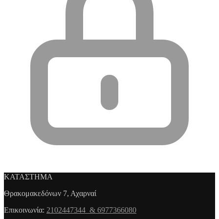
ΚΑΤΑΣΤΗΜΑ
Θρακομακεδόνων 7, Αχαρναί
Επικοινωνία:
2102447344 & 6977366080