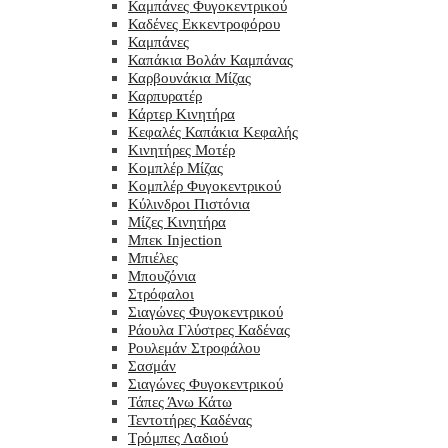
Καμπάνες Φυγοκεντρικού
Καδένες Εκκεντροφόρου
Καμπάνες
Καπάκια Βολάν Καμπάνας
Καρβουνάκια Μίζας
Καρπυρατέρ
Κάρτερ Κινητήρα
Κεφαλές Καπάκια Κεφαλής
Κινητήρες Μοτέρ
Κομπλέρ Μίζας
Κομπλέρ Φυγοκεντρικού
Κύλινδροι Πιστόνια
Μίζες Κινητήρα
Μπεκ Injection
Μπιέλες
Μπουζόνια
Στρόφαλοι
Σιαγώνες Φυγοκεντρικού
Ράουλα Γλύστρες Καδένας
Ρουλεμάν Στροφάλου
Σασμάν
Σιαγώνες Φυγοκεντρικού
Τάπες Άνω Κάτω
Τεντοτήρες Καδένας
Τρόμπες Λαδιού