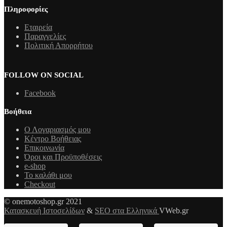
Πληροφορίες
Εταιρεία
Παραγγελίες
Πολιτική Απορρήτου
FOLLOW ON SOCIAL
Facebook
Βοήθεια
Ο Λογαριασμός μου
Κέντρο Βοήθειας
Επικοινωνία
Όροι και Προϋποθέσεις
e-shop
Το καλάθι μου
Checkout
© onemotoshop.gr 2021
Κατασκευή Ιστοσελίδων
&
SEO στα Ελληνικά
VWeb.gr