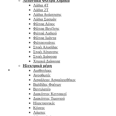
Λιπαντικά Φίλτρα Χημικά
Λάδια 4T
Λάδια 2T
Λάδια Ανάρτησης
Λάδια Σασμάν
Φίλτρα Αέρος
Φίλτρα Βενζίνης
Φιλτρά Λαδιού
Φίλτρα Ιμάντα
Φιλτροχοάνες
Σπρέι Αλυσίδας
Σπρέι Λίπανσης
Σπρέι Διάφορα
Χημικά Διάφορα
Hλεκτρικά μέρη
Checkout
Αισθητήρες
Ανορθωτές
Ασφάλειες Ασφαλειοθήκες
Βαλβίδες Φρένων
Βεντιλατέρ
Διακόπτες Κεντρικοί
Διακόπτες Τιμονιού
Ηλεκτρονικές
Κόρνες
Λάμπες