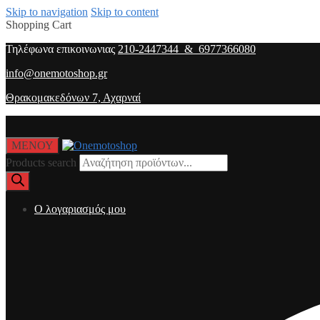
Skip to navigation
Skip to content
Shopping Cart
Τηλέφωνα επικοινωνιας
210-2447344 & 6977366080
info@onemotoshop.gr
Θρακομακεδόνων 7, Αχαρναί
ΜΕΝΟΥ
Products search
O λογαριασμός μου