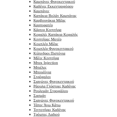
Καμπάνες Φυγοκεντρικού
Καδένες Εκκεντροφόρου
Καμπάνες
Καπάκια Βολάν Καμπάνας
Καρβουνάκια Μίζας
Καρπυρατέρ
Κάρτερ Κινητήρα
Κεφαλές Καπάκια Κεφαλής
Κινητήρες Μοτέρ
Κομπλέρ Μίζας
Κομπλέρ Φυγοκεντρικού
Κύλινδροι Πιστόνια
Μίζες Κινητήρα
Μπεκ Injection
Μπιέλες
Μπουζόνια
Στρόφαλοι
Σιαγώνες Φυγοκεντρικού
Ράουλα Γλύστρες Καδένας
Ρουλεμάν Στροφάλου
Σασμάν
Σιαγώνες Φυγοκεντρικού
Τάπες Άνω Κάτω
Τεντοτήρες Καδένας
Τρόμπες Λαδιού