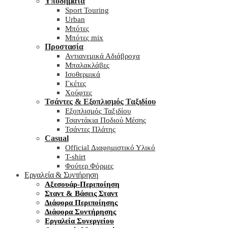
Υποδήματα
Sport Touring
Urban
Μπότες
Μπότες mix
Προστασία
Αντιανεμικά Αδιάβροχα
Μπαλακλάβες
Ισοθερμικά
Γκέτες
Χούφτες
Τσάντες & Εξοπλισμός Ταξιδίου
Εξοπλισμός Ταξιδίου
Τσαντάκια Ποδιού Μέσης
Τσάντες Πλάτης
Casual
Official Διαφημιστικό Υλικό
T-shirt
Φούτερ Φόρμες
Εργαλεία & Συντήρηση
Αξεσουάρ-Περιποίηση
Σταντ & Βάσεις Σταντ
Διάφορα Περιποίησης
Διάφορα Συντήρησης
Εργαλεία Συνεργείου