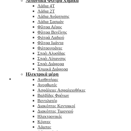
Λιπαντικά Φίλτρα Χημικά
Λάδια 4T
Λάδια 2T
Λάδια Ανάρτησης
Λάδια Σασμάν
Φίλτρα Αέρος
Φίλτρα Βενζίνης
Φιλτρά Λαδιού
Φίλτρα Ιμάντα
Φιλτροχοάνες
Σπρέι Αλυσίδας
Σπρέι Λίπανσης
Σπρέι Διάφορα
Χημικά Διάφορα
Hλεκτρικά μέρη
Checkout
Αισθητήρες
Ανορθωτές
Ασφάλειες Ασφαλειοθήκες
Βαλβίδες Φρένων
Βεντιλατέρ
Διακόπτες Κεντρικοί
Διακόπτες Τιμονιού
Ηλεκτρονικές
Κόρνες
Λάμπες