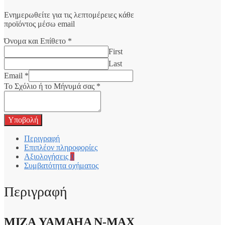
Ενημερωθείτε για τις λεπτομέρειες κάθε
προϊόντος μέσω email
Όνομα και Επίθετο
*
First
Last
Email
*
Το Σχόλιο ή το Μήνυμά σας
*
Υποβολή
Περιγραφή
Επιπλέον πληροφορίες
Αξιολογήσεις
0
Συμβατότητα οχήματος
Περιγραφή
ΜΙΖΑ YAMAHA N-MAX