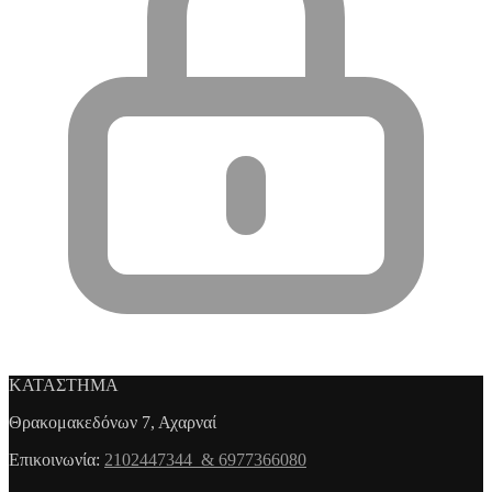
ΚΑΤΑΣΤΗΜΑ
Θρακομακεδόνων 7, Αχαρναί
Επικοινωνία:
2102447344 & 6977366080