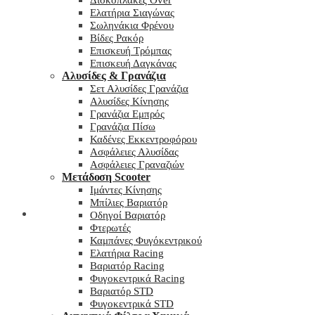
Δισκόπλακες Over
Ελατήρια Σιαγώνας
Σωληνάκια Φρένου
Βίδες Ρακόρ
Επισκευή Τρόμπας
Επισκευή Δαγκάνας
Αλυσίδες & Γρανάζια
Σετ Αλυσίδες Γρανάζια
Αλυσίδες Κίνησης
Γρανάζια Εμπρός
Γρανάζια Πίσω
Καδένες Εκκεντροφόρου
Ασφάλειες Αλυσίδας
Ασφάλειες Γραναζιών
Μετάδοση Scooter
Ιμάντες Κίνησης
Μπίλιες Βαριατόρ
My wishlist
Οδηγοί Βαριατόρ
Φτερωτές
Καμπάνες Φυγόκεντρικού
Ελατήρια Racing
Βαριατόρ Racing
Φυγοκεντρικά Racing
Βαριατόρ STD
Φυγοκεντρικά STD