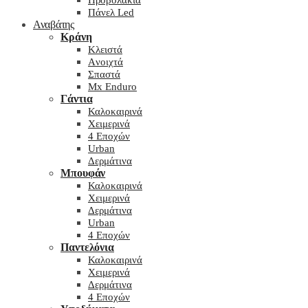
Προβολάκια
Πάνελ Led
Αναβάτης
Κράνη
Kλειστά
Aνοιχτά
Σπαστά
Mx Enduro
Γάντια
Καλοκαιρινά
Χειμερινά
4 Εποχών
Urban
Δερμάτινα
Μπουφάν
Καλοκαιρινά
Χειμερινά
Δερμάτινα
Urban
4 Εποχών
Παντελόνια
Καλοκαιρινά
Χειμερινά
Δερμάτινα
4 Εποχών