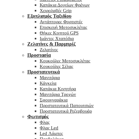
Καπάκια Δοχείων Φρένων
Χειρολαβές Grip
Εξοπλισμός Ταξιδίου
Αντάπτορες Φορτιστές
Επισκευή Μοτοσυκλέτας
Θήκες Κινητού GPS
Ιμάντες Χταπόδια
Ζελατίνες & Παρμπρίζ
Ζελατίνες
Προστασία
Κουκούλες Μοτοσυκλέτας
Κουκούλες Σέλας
Προστατευτικά
Μανιτάρια
Κάγκελα
Καπάκια Κινητήρα
Μανιτάρια Τροχών
Σφουγγαράκια
Προστατευτικά Παπουτσιών
Προστατευτικά Ρεζερβουάρ
Φωτισμός
Φλας
Φλας Led
Led Λάμπες