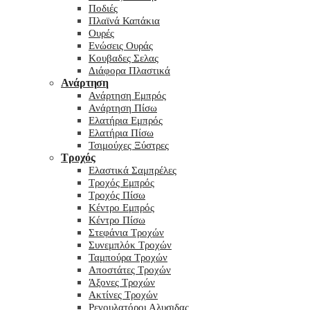
Ποδιές
Πλαϊνά Καπάκια
Ουρές
Ενώσεις Ουράς
Κουβαδες Σελας
Διάφορα Πλαστικά
Ανάρτηση
Ανάρτηση Εμπρός
Ανάρτηση Πίσω
Ελατήρια Εμπρός
Ελατήρια Πίσω
Τσιμούχες Ξύστρες
Τροχός
Ελαστικά Σαμπρέλες
Τροχός Εμπρός
Τροχός Πίσω
Κέντρο Εμπρός
Κέντρο Πίσω
Στεφάνια Τροχών
Συνεμπλόκ Τροχών
Ταμπούρα Τροχών
Αποστάτες Τροχών
Άξονες Τροχών
Ακτίνες Τροχών
Ρεγουλατόροι Αλυσιδας