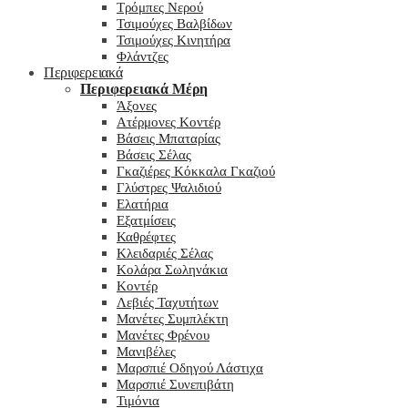
Τρόμπες Νερού
Τσιμούχες Βαλβίδων
Τσιμούχες Κινητήρα
Φλάντζες
Περιφερειακά
Περιφερειακά Μέρη
Άξονες
Ατέρμονες Κοντέρ
Βάσεις Μπαταρίας
Βάσεις Σέλας
Γκαζιέρες Κόκκαλα Γκαζιού
Γλύστρες Ψαλιδιού
Ελατήρια
Εξατμίσεις
Καθρέφτες
Κλειδαριές Σέλας
Κολάρα Σωληνάκια
Κοντέρ
Λεβιές Ταχυτήτων
Μανέτες Συμπλέκτη
Μανέτες Φρένου
Μανιβέλες
Μαρσπιέ Οδηγού Λάστιχα
Μαρσπιέ Συνεπιβάτη
Τιμόνια