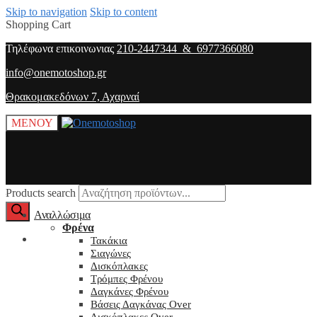
Skip to navigation
Skip to content
Shopping Cart
Τηλέφωνα επικοινωνιας
210-2447344 & 6977366080
info@onemotoshop.gr
Θρακομακεδόνων 7, Αχαρναί
ΜΕΝΟΥ
Products search
Αναλλώσιμα
Φρένα
O λογαριασμός μου
Τακάκια
Σιαγώνες
Δισκόπλακες
Τρόμπες Φρένου
Δαγκάνες Φρένου
Βάσεις Δαγκάνας Over