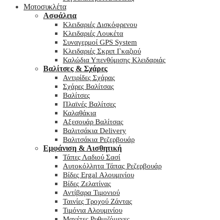
Μοτοσυκλέτα
Ασφάλεια
Κλειδαριές Δισκόφρενου
Κλειδαριές Λουκέτα
Συναγερμοί GPS System
Κλειδαριές Σκριπ Γκαζιού
Καλώδια Υπενθύμισης Κλειδαριάς
Βαλίτσες & Σχάρες
Αντιρίδες Σχάρας
Σχάρες Βαλίτσας
Βαλίτσες
Πλαϊνές Βαλίτσες
Καλαθάκια
Αξεσουάρ Βαλίτσας
Βαλιτσάκια Delivery
Βαλιτσάκια Ρεζερβουάρ
Εμφάνιση & Αισθητική
Τάπες Λαδιού Σασί
Αυτοκόλλητα Τάπας Ρεζερβουάρ
Βίδες Ergal Αλουμινίου
Βίδες Ζελατίνας
Αντίβαρα Τιμονιού
Ταινίες Τροχού Ζάντας
Τιμόνια Αλουμινίου
Μανέτες Ρυθμιζόμενες