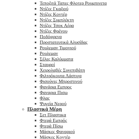
Τεποζιτά Ταπες Φλοτερ Ρουμπινετα
Ντίζες Γκαζιού
Ντίζες Κοντέρ
Ντίζες Συμπλέκτη
Ντίζες Τσοκ Αέρα
Ντίζες Φρένου
Ποδόφρενα
Προστατευτικά Αλυσίδας
Ρουλεμαν Τιμονιού
Ρουλεμαν
Σέλες Καλύμματα
Σταυροί
Χειρολαβές Συνεπιβάτη
Φιλτρόκουτα Λάστιχα
Φισούνες Μπροστινού
Φανάρια Εμπρος
Φαναρια Πισω
Φλας
Ψυγεία Νερού
Πλαστικά Μέρη
Σετ Πλαστικα
Φτερά Εμπρός
Φτερά Πίσω
Μάσκες Φαναριού
Μάσκες Κοντέρ