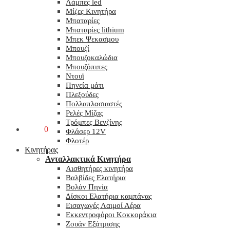
Λάμπες led
Μίζες Κινητήρα
Μπαταρίες
Μπαταρίες lithium
Μπεκ Ψεκασμου
Μπουζί
Μπουζοκαλώδια
Μπουζόπιπες
Ντουϊ
Πηνεία μάτι
Πλεξούδες
Πολλαπλασιαστές
Ρελές Μίζας
Τρόμπες Βενζίνης
0,00
€
0
Φλάσερ 12V
Φλοτέρ
Κινητήρας
Ανταλλακτικά Κινητήρα
Αισθητήρες κινητήρα
Βαλβίδες Ελατήρια
Βολάν Πηνία
Δίσκοι Ελατήρια καμπάνας
Εισαγωγές Λαιμοί Αέρα
Εκκεντροφόροι Κοκκοράκια
Ζουάν Εξάτμισης