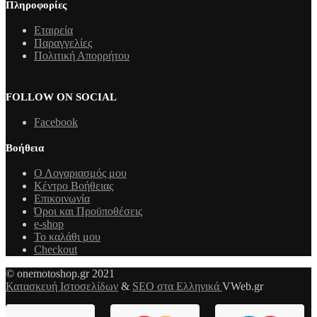
Πληροφορίες
Εταιρεία
Παραγγελίες
Πολιτική Απορρήτου
FOLLOW ON SOCIAL
Facebook
Βοήθεια
Ο Λογαριασμός μου
Κέντρο Βοήθειας
Επικοινωνία
Όροι και Προϋποθέσεις
e-shop
Το καλάθι μου
Checkout
© onemotoshop.gr 2021
Κατασκευή Ιστοσελίδων
&
SEO στα Ελληνικά
VWeb.gr