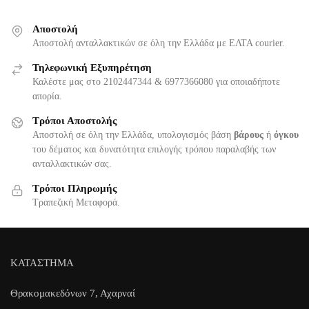
Αποστολή
Αποστολή ανταλλακτικών σε όλη την Ελλάδα με ΕΛΤΑ courier.
Τηλεφωνική Εξυπηρέτηση
Καλέστε μας στο 2102447344 & 6977366080 για οποιαδήποτε
απορία.
Τρόποι Αποστολής
Αποστολή σε όλη την Ελλάδα, υπολογισμός βάση
βάρους
ή
όγκου
του δέματος και δυνατότητα επιλογής τρόπου παραλαβής των
ανταλλακτικών σας.
Τρόποι Πληρωμής
Τραπεζική Μεταφορά.
ΚΑΤΑΣΤΗΜΑ
Θρακομακεδόνων 7, Αχαρναί