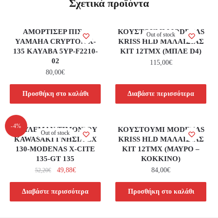
Σχετικά προϊόντα
ΑΜΟΡΤΙΣΕΡ ΠΙΣΩ
ΚΟΥΣΤΟΥΜΙ MODENAS
Out of stock
YAMAHA CRYPTON X-
KRISS HLD ΜΑΛΑΙΣΙΑΣ
135 KAYABA 5YP-F2210-
ΚΙΤ 12ΤΜΧ (ΜΠΛΕ D4)
02
115,00
€
80,00
€
Προσθήκη στο καλάθι
Διαβάστε περισσότερα
-4%
ΡΟΥΛΕΜΑΝ ΤΙΜΟΝΙΟΥ
ΚΟΥΣΤΟΥΜΙ MODENAS
Out of stock
KAWASAKI ΓΝΗΣΙΑ ZX
KRISS HLD ΜΑΛΑΙΣΙΑΣ
130-MODENAS X-CITE
ΚΙΤ 12ΤΜΧ (ΜΑΥΡΟ –
135-GT 135
ΚΟΚΚΙΝΟ)
49,88
€
84,00
€
52,20
€
Διαβάστε περισσότερα
Προσθήκη στο καλάθι