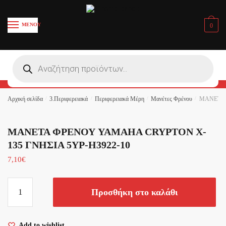
Skip
Skip
to
to
ΜΕΝΟΥ
0
navigation
content
Όνομα και Επίθετο
*
Products
search
First
Last
Αρχική σελίδα
/
3.Περιφερειακά
/
Περιφερειακά Μέρη
/
Μανέτες Φρένου
/
ΜΑΝΕΤΑ 
Email
*
ΜΑΝΕΤΑ ΦΡΕΝΟΥ YAMAHA CRYPTON X-
135 ΓΝΗΣΙΑ 5YP-H3922-10
Το Σχόλιο ή το Μήνυμά σας
*
7,10
€
ΜΑΝΕΤΑ
Προσθήκη στο καλάθι
ΦΡΕΝΟΥ
YAMAHA
CRYPTON
Add to wishlist