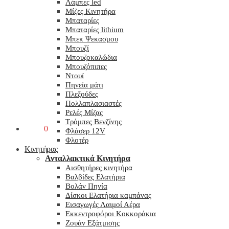
Λάμπες led
Μίζες Κινητήρα
Μπαταρίες
Μπαταρίες lithium
Μπεκ Ψεκασμου
Μπουζί
Μπουζοκαλώδια
Μπουζόπιπες
Ντουϊ
Πηνεία μάτι
Πλεξούδες
Πολλαπλασιαστές
Ρελές Μίζας
Τρόμπες Βενζίνης
0,00
€
0
Φλάσερ 12V
Φλοτέρ
Κινητήρας
Ανταλλακτικά Κινητήρα
Αισθητήρες κινητήρα
Βαλβίδες Ελατήρια
Βολάν Πηνία
Δίσκοι Ελατήρια καμπάνας
Εισαγωγές Λαιμοί Αέρα
Εκκεντροφόροι Κοκκοράκια
Ζουάν Εξάτμισης