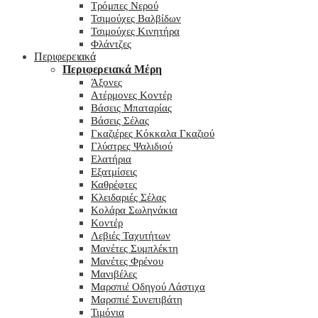
Τρόμπες Νερού
Τσιμούχες Βαλβίδων
Τσιμούχες Κινητήρα
Φλάντζες
Περιφερειακά
Περιφερειακά Μέρη
Άξονες
Ατέρμονες Κοντέρ
Βάσεις Μπαταρίας
Βάσεις Σέλας
Γκαζιέρες Κόκκαλα Γκαζιού
Γλύστρες Ψαλιδιού
Ελατήρια
Εξατμίσεις
Καθρέφτες
Κλειδαριές Σέλας
Κολάρα Σωληνάκια
Κοντέρ
Λεβιές Ταχυτήτων
Μανέτες Συμπλέκτη
Μανέτες Φρένου
Μανιβέλες
Μαρσπιέ Οδηγού Λάστιχα
Μαρσπιέ Συνεπιβάτη
Τιμόνια