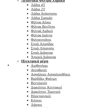
Λιπαντικά Φίλτρα Χημικά
Λάδια 4T
Λάδια 2T
Λάδια Ανάρτησης
Λάδια Σασμάν
Φίλτρα Αέρος
Φίλτρα Βενζίνης
Φιλτρά Λαδιού
Φίλτρα Ιμάντα
Φιλτροχοάνες
Σπρέι Αλυσίδας
Σπρέι Λίπανσης
Σπρέι Διάφορα
Χημικά Διάφορα
Hλεκτρικά μέρη
Checkout
Αισθητήρες
Ανορθωτές
Ασφάλειες Ασφαλειοθήκες
Βαλβίδες Φρένων
Βεντιλατέρ
Διακόπτες Κεντρικοί
Διακόπτες Τιμονιού
Ηλεκτρονικές
Κόρνες
Λάμπες