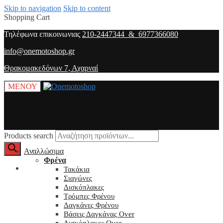
Skip to navigation
Skip to content
Shopping Cart
Τηλέφωνα επικοινωνιας
210-2447344 & 6977366080
info@onemotoshop.gr
Θρακομακεδόνων 7, Αχαρναί
ΜΕΝΟΥ
Products search
Αναλλώσιμα
Φρένα
O λογαριασμός μου
Τακάκια
Σιαγώνες
Δισκόπλακες
Τρόμπες Φρένου
Δαγκάνες Φρένου
Βάσεις Δαγκάνας Over