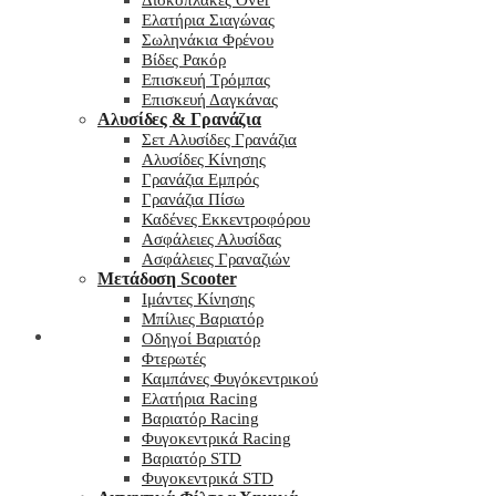
Δισκόπλακες Over
Ελατήρια Σιαγώνας
Σωληνάκια Φρένου
Βίδες Ρακόρ
Επισκευή Τρόμπας
Επισκευή Δαγκάνας
Αλυσίδες & Γρανάζια
Σετ Αλυσίδες Γρανάζια
Αλυσίδες Κίνησης
Γρανάζια Εμπρός
Γρανάζια Πίσω
Καδένες Εκκεντροφόρου
Ασφάλειες Αλυσίδας
Ασφάλειες Γραναζιών
Μετάδοση Scooter
Ιμάντες Κίνησης
Μπίλιες Βαριατόρ
My wishlist
Οδηγοί Βαριατόρ
Φτερωτές
Καμπάνες Φυγόκεντρικού
Ελατήρια Racing
Βαριατόρ Racing
Φυγοκεντρικά Racing
Βαριατόρ STD
Φυγοκεντρικά STD