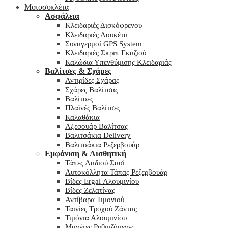
Μοτοσυκλέτα
Ασφάλεια
Κλειδαριές Δισκόφρενου
Κλειδαριές Λουκέτα
Συναγερμοί GPS System
Κλειδαριές Σκριπ Γκαζιού
Καλώδια Υπενθύμισης Κλειδαριάς
Βαλίτσες & Σχάρες
Αντιρίδες Σχάρας
Σχάρες Βαλίτσας
Βαλίτσες
Πλαϊνές Βαλίτσες
Καλαθάκια
Αξεσουάρ Βαλίτσας
Βαλιτσάκια Delivery
Βαλιτσάκια Ρεζερβουάρ
Εμφάνιση & Αισθητική
Τάπες Λαδιού Σασί
Αυτοκόλλητα Τάπας Ρεζερβουάρ
Βίδες Ergal Αλουμινίου
Βίδες Ζελατίνας
Αντίβαρα Τιμονιού
Ταινίες Τροχού Ζάντας
Τιμόνια Αλουμινίου
Μανέτες Ρυθμιζόμενες