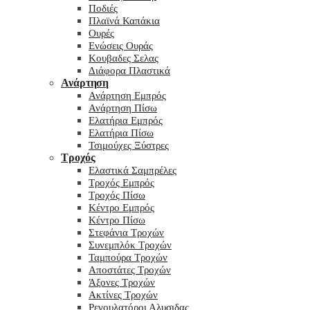
Ποδιές
Πλαϊνά Καπάκια
Ουρές
Ενώσεις Ουράς
Κουβαδες Σελας
Διάφορα Πλαστικά
Ανάρτηση
Ανάρτηση Εμπρός
Ανάρτηση Πίσω
Ελατήρια Εμπρός
Ελατήρια Πίσω
Τσιμούχες Ξύστρες
Τροχός
Ελαστικά Σαμπρέλες
Τροχός Εμπρός
Τροχός Πίσω
Κέντρο Εμπρός
Κέντρο Πίσω
Στεφάνια Τροχών
Συνεμπλόκ Τροχών
Ταμπούρα Τροχών
Αποστάτες Τροχών
Άξονες Τροχών
Ακτίνες Τροχών
Ρεγουλατόροι Αλυσιδας