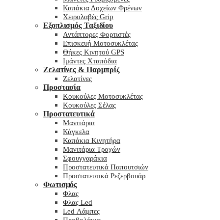
Καπάκια Δοχείων Φρένων
Χειρολαβές Grip
Εξοπλισμός Ταξιδίου
Αντάπτορες Φορτιστές
Επισκευή Μοτοσυκλέτας
Θήκες Κινητού GPS
Ιμάντες Χταπόδια
Ζελατίνες & Παρμπρίζ
Ζελατίνες
Προστασία
Κουκούλες Μοτοσυκλέτας
Κουκούλες Σέλας
Προστατευτικά
Μανιτάρια
Κάγκελα
Καπάκια Κινητήρα
Μανιτάρια Τροχών
Σφουγγαράκια
Προστατευτικά Παπουτσιών
Προστατευτικά Ρεζερβουάρ
Φωτισμός
Φλας
Φλας Led
Led Λάμπες