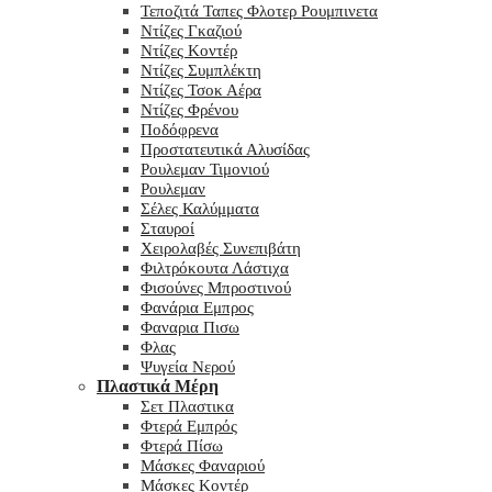
Τεποζιτά Ταπες Φλοτερ Ρουμπινετα
Ντίζες Γκαζιού
Ντίζες Κοντέρ
Ντίζες Συμπλέκτη
Ντίζες Τσοκ Αέρα
Ντίζες Φρένου
Ποδόφρενα
Προστατευτικά Αλυσίδας
Ρουλεμαν Τιμονιού
Ρουλεμαν
Σέλες Καλύμματα
Σταυροί
Χειρολαβές Συνεπιβάτη
Φιλτρόκουτα Λάστιχα
Φισούνες Μπροστινού
Φανάρια Εμπρος
Φαναρια Πισω
Φλας
Ψυγεία Νερού
Πλαστικά Μέρη
Σετ Πλαστικα
Φτερά Εμπρός
Φτερά Πίσω
Μάσκες Φαναριού
Μάσκες Κοντέρ