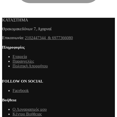
ΚΑΤΑΣΤΗΜΑ
Θρακομακεδόνων 7, Αχαρναί
Επικοινωνία:
2102447344 & 6977366080
Πληροφορίες
Εταιρεία
Παραγγελίες
Πολιτική Απορρήτου
FOLLOW ON SOCIAL
Facebook
Βοήθεια
Ο Λογαριασμός μου
Κέντρο Βοήθειας