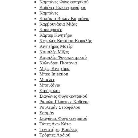
Καμπάνες Φυγοκεντρικού
Καδένες Εκκεντροφόρου
Καμπάνες
Καπάκια Βολάν Καμπάνας
Καρβουνάκια Μίζας
Καρπυρατέρ
Κάρτερ Κινητήρα
Κεφαλές Καπάκια Κεφαλής
Κινητήρες Μοτέρ
Κομπλέρ Μίζας
Κομπλέρ Φυγοκεντρικού
Κύλινδροι Πιστόνια
Μίζες Κινητήρα
Μπεκ Injection
Μπιέλες
Μπουζόνια
Στρόφαλοι
Σιαγώνες Φυγοκεντρικού
Ράουλα Γλύστρες Καδένας
Ρουλεμάν Στροφάλου
Σασμάν
Σιαγώνες Φυγοκεντρικού
Τάπες Άνω Κάτω
Τεντοτήρες Καδένας
Τρόμπες Λαδιού