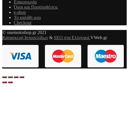
Επικοινωνία
Όροι και Προϋποθέσεις
e-shop
Το καλάθι μου
Checkout
© onemotoshop.gr 2021
Κατασκευή Ιστοσελίδων
&
SEO στα Ελληνικά
VWeb.gr