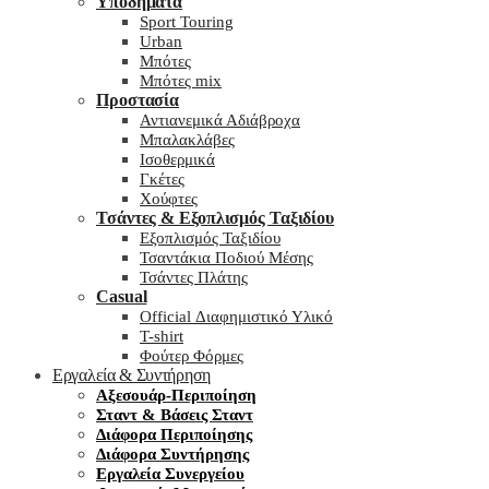
Υποδήματα
Sport Touring
Urban
Μπότες
Μπότες mix
Προστασία
Αντιανεμικά Αδιάβροχα
Μπαλακλάβες
Ισοθερμικά
Γκέτες
Χούφτες
Τσάντες & Εξοπλισμός Ταξιδίου
Εξοπλισμός Ταξιδίου
Τσαντάκια Ποδιού Μέσης
Τσάντες Πλάτης
Casual
Official Διαφημιστικό Υλικό
T-shirt
Φούτερ Φόρμες
Εργαλεία & Συντήρηση
Αξεσουάρ-Περιποίηση
Σταντ & Βάσεις Σταντ
Διάφορα Περιποίησης
Διάφορα Συντήρησης
Εργαλεία Συνεργείου