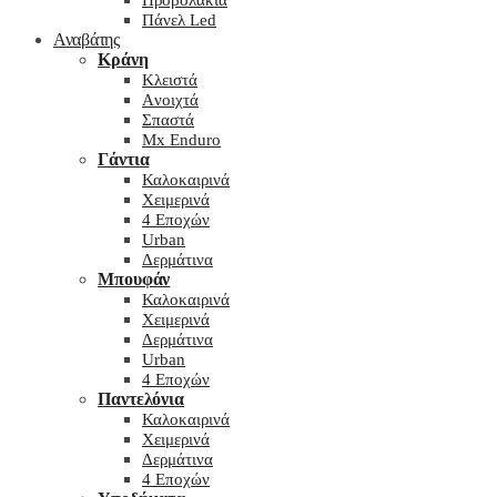
Προβολάκια
Πάνελ Led
Αναβάτης
Κράνη
Kλειστά
Aνοιχτά
Σπαστά
Mx Enduro
Γάντια
Καλοκαιρινά
Χειμερινά
4 Εποχών
Urban
Δερμάτινα
Μπουφάν
Καλοκαιρινά
Χειμερινά
Δερμάτινα
Urban
4 Εποχών
Παντελόνια
Καλοκαιρινά
Χειμερινά
Δερμάτινα
4 Εποχών