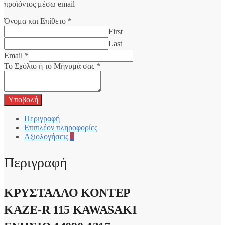
προϊόντος μέσω email
Όνομα και Επίθετο
*
First
Last
Email
*
Το Σχόλιο ή το Μήνυμά σας
*
Υποβολή
Περιγραφή
Επιπλέον πληροφορίες
Αξιολογήσεις
0
Περιγραφή
ΚΡΥΣΤΑΛΛΟ ΚΟΝΤΕΡ
KAZE-R 115 KAWASAKI