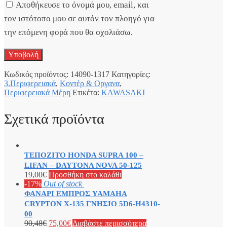
Αποθήκευσε το όνομά μου, email, και
τον ιστότοπο μου σε αυτόν τον πλοηγό για
την επόμενη φορά που θα σχολιάσω.
Κωδικός προϊόντος:
14090-1317
Κατηγορίες:
3.Περιφερειακά
,
Κοντέρ & Οργανα
,
Περιφερειακά Μέρη
Ετικέτα:
KAWASAKI
Σχετικά προϊόντα
ΤΕΠΟΖΙΤΟ HONDA SUPRA 100 –
LIFAN – DAYTONA NOVA 50-125
19,00
€
Προσθήκη στο καλάθι
-17%
Out of stock
ΦΑΝΑΡΙ ΕΜΠΡΟΣ YAMAHA
CRYPTON X-135 ΓΝΗΣΙΟ 5D6-H4310-
00
90,48
€
75,00
€
Διαβάστε περισσότερα