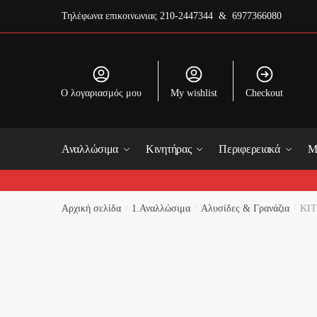
Skip
Skip
Τηλέφωνα επικοινωνιας
210-2447344 & 6977366080
to
to
navigation
content
O λογαριασμός μου
My wishlist
Checkout
Αναλλώσιμα
Κινητήρας
Περιφερειακά
Μ
Αρχική σελίδα
/
1.Αναλλώσιμα
/
Αλυσίδες & Γρανάζια
/
ΚΙ