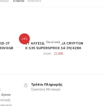
ανάζια
Ετικέτα:
YAMAHA
-24%
Out of stock
ID-JT
ΚΙΤ ΑΛΥΣΙΔΑ-ΓΡΑΝΑΖΙΑ CRYPTON
530VXGB
X-135 SUPERSPROX 14-39/428H
22,00
€
29,00
€
Τρόποι Πληρωμής
,
Τραπεζική Μεταφορά.
όγκου
ή
επιλογής
λακτικών