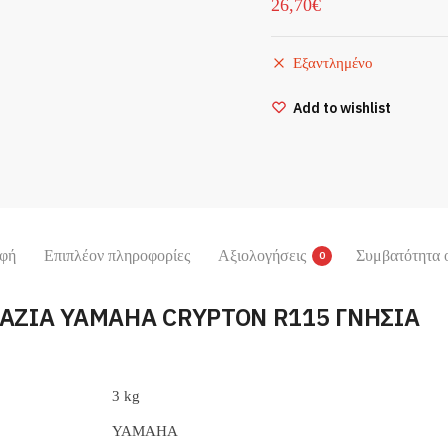
26,70
€
Εξαντλημένο
Add to wishlist
φή
Επιπλέον πληροφορίες
Αξιολογήσεις
Συμβατότητα 
0
ΝΑΖΙΑ YAMAHA CRYPTON R115 ΓΝΗΣΙΑ
3 kg
YAMAHA