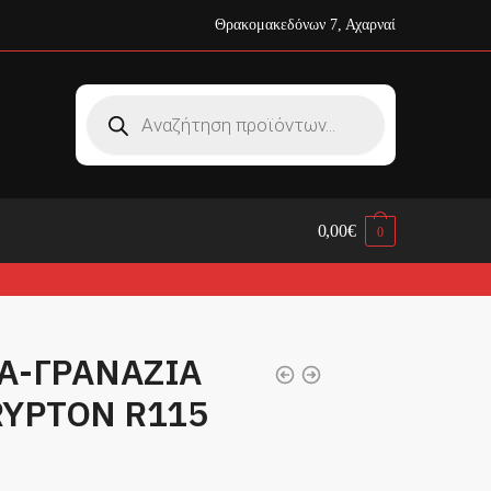
Θρακομακεδόνων 7, Αχαρναί
Products
search
0,00
€
0
ΔΑ-ΓΡΑΝΑΖΙΑ
YPTON R115