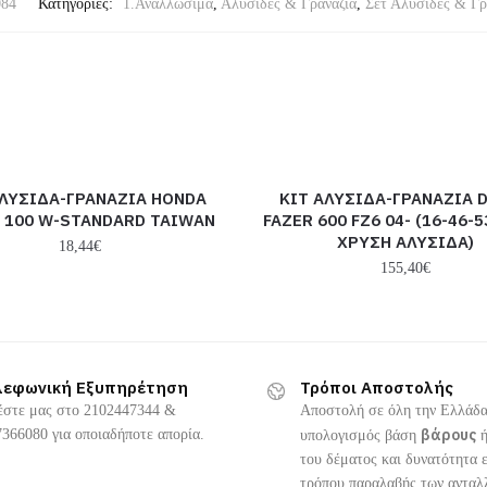
084
Κατηγορίες:
1.Αναλλώσιμα
,
Αλυσίδες & Γρανάζια
,
Σετ Αλυσίδες & Γρ
ΑΛΥΣΙΔΑ-ΓΡΑΝΑΖΙΑ HONDA
ΚΙΤ ΑΛΥΣΙΔΑ-ΓΡΑΝΑΖΙΑ D
 100 W-STANDARD TAIWAN
FAZER 600 FZ6 04- (16-46-
ΧΡΥΣΗ ΑΛΥΣΙΔΑ)
18,44
€
155,40
€
λεφωνική Εξυπηρέτηση
Τρόποι Αποστολής
έστε μας στο 2102447344 &
Αποστολή σε όλη την Ελλάδα
βάρους
366080 για οποιαδήποτε απορία.
υπολογισμός βάση
του δέματος και δυνατότητα 
τρόπου παραλαβής των ανταλ