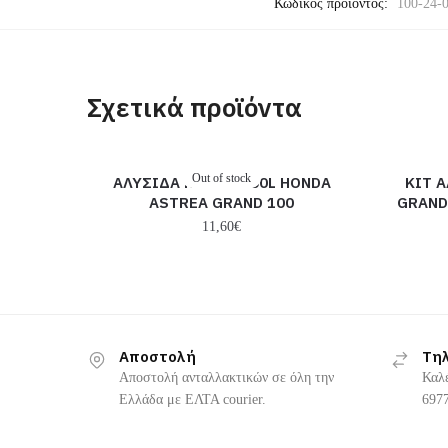
Κωδικός προϊόντος:
100-24-
Σχετικά προϊόντα
Out of stock
ΑΛΥΣΙΔΑ RK 428-100L HONDA
ΚΙΤ 
ASTREA GRAND 100
GRAND
11,60
€
Αποστολή
Τη
Αποστολή ανταλλακτικών σε όλη την
Καλ
Ελλάδα με ΕΛΤΑ courier.
6977