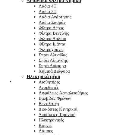
Λιπαντικά Φίλτρα Χημικά
Λάδια 4T
Λάδια 2T
Λάδια Ανάρτησης
Λάδια Σασμάν
Φίλτρα Αέρος
Φίλτρα Βενζίνης
Φιλτρά Λαδιού
Φίλτρα Ιμάντα
Φιλτροχοάνες
Σπρέι Αλυσίδας
Σπρέι Λίπανσης
Σπρέι Διάφορα
Χημικά Διάφορα
Hλεκτρικά μέρη
Checkout
Αισθητήρες
Ανορθωτές
Ασφάλειες Ασφαλειοθήκες
Βαλβίδες Φρένων
Βεντιλατέρ
Διακόπτες Κεντρικοί
Διακόπτες Τιμονιού
Ηλεκτρονικές
Κόρνες
Λάμπες