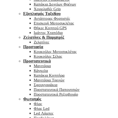
Καπάκια Δοχείων Φρένων
Χειρολαβές Grip
Εξοπλισμός Ταξιδίου
Αντάπτορες Φορτιστές
Επισκευή Μοτοσυκλέτας
Θήκες Κινητού GPS
Ιμάντες Χταπόδια
Ζελατίνες & Παρμπρίζ
Ζελατίνες
Προστασία
Κουκούλες Μοτοσυκλέτας
Κουκούλες Σέλας
Προστατευτικά
Μανιτάρια
Κάγκελα
Καπάκια Κινητήρα
Μανιτάρια Τροχών
Σφουγγαράκια
Προστατευτικά Παπουτσιών
Προστατευτικά Ρεζερβουάρ
Φωτισμός
Φλας
Φλας Led
Led Λάμπες