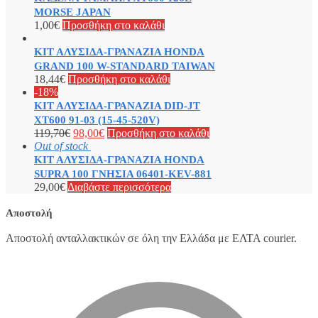
MORSE JAPAN
1,00
€
Προσθήκη στο καλάθι
ΚΙΤ ΑΛΥΣΙΔΑ-ΓΡΑΝΑΖΙΑ HONDA
GRAND 100 W-STANDARD TAIWAN
18,44
€
Προσθήκη στο καλάθι
-18%
ΚΙΤ ΑΛΥΣΙΔΑ-ΓΡΑΝΑΖΙΑ DID-JT
XT600 91-03 (15-45-520V)
119,70
€
98,00
€
Προσθήκη στο καλάθι
Out of stock
ΚΙΤ ΑΛΥΣΙΔΑ-ΓΡΑΝΑΖΙΑ HONDA
SUPRA 100 ΓΝΗΣΙΑ 06401-KEV-881
29,00
€
Διαβάστε περισσότερα
Αποστολή
Αποστολή ανταλλακτικών σε όλη την Ελλάδα με ΕΛΤΑ courier.