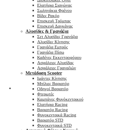
Δισκόπλακες Over
Ελατήρια Σιαγώνας
Σωληνάκια Φρένου
Βίδες Ρακόρ
Επισκευή Τρόμπας
Επισκευή Δαγκάνας
Αλυσίδες & Γρανάζια
Σετ Αλυσίδες Γρανάζια
Αλυσίδες Κίνησης
Γρανάζια Εμπρός
Γρανάζια Πίσω
Καδένες Εκκεντροφόρου
Ασφάλειες Αλυσίδας
Ασφάλειες Γραναζιών
Μετάδοση Scooter
Ιμάντες Κίνησης
Μπίλιες Βαριατόρ
My wishlist
Οδηγοί Βαριατόρ
Φτερωτές
Καμπάνες Φυγόκεντρικού
Ελατήρια Racing
Βαριατόρ Racing
Φυγοκεντρικά Racing
Βαριατόρ STD
Φυγοκεντρικά STD