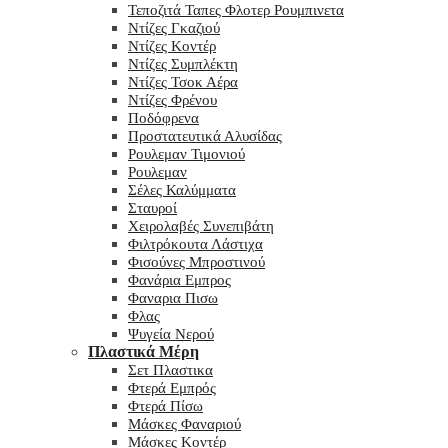
Τεποζιτά Ταπες Φλοτερ Ρουμπινετα
Ντίζες Γκαζιού
Ντίζες Κοντέρ
Ντίζες Συμπλέκτη
Ντίζες Τσοκ Αέρα
Ντίζες Φρένου
Ποδόφρενα
Προστατευτικά Αλυσίδας
Ρουλεμαν Τιμονιού
Ρουλεμαν
Σέλες Καλύμματα
Σταυροί
Χειρολαβές Συνεπιβάτη
Φιλτρόκουτα Λάστιχα
Φισούνες Μπροστινού
Φανάρια Εμπρος
Φαναρια Πισω
Φλας
Ψυγεία Νερού
Πλαστικά Μέρη
Σετ Πλαστικα
Φτερά Εμπρός
Φτερά Πίσω
Μάσκες Φαναριού
Μάσκες Κοντέρ