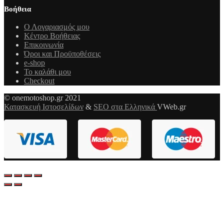
Βοήθεια
Ο Λογαριασμός μου
Κέντρο Βοήθειας
Επικοινωνία
Όροι και Προϋποθέσεις
e-shop
Το καλάθι μου
Checkout
© onemotoshop.gr 2021
Κατασκευή Ιστοσελίδων
&
SEO στα Ελληνικά
VWeb.gr