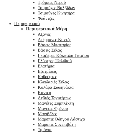
Τρόμπες Νερού
Τσιμούχες Βαλβίδων
Τσιμούχες Κινητήρα
Φλάντζες
Περιφερειακά
Περιφερειακά Μέρη
Άξονες
Ατέρμονες Κοντέρ
Βάσεις Μπαταρίας
Βάσεις Σέλας
Γκαζιέρες Κόκκαλα Γκαζιού
Γλύστρες Ψαλιδιού
Ελατήρια
Εξατμίσεις
Καθρέφτες
Κλειδαριές Σέλας
Κολάρα Σωληνάκια
Κοντέρ
Λεβιές Ταχυτήτων
Μανέτες Συμπλέκτη
Μανέτες Φρένου
Μανιβέλες
Μαρσπιέ Οδηγού Λάστιχα
Μαρσπιέ Συνεπιβάτη
Τιμόνια