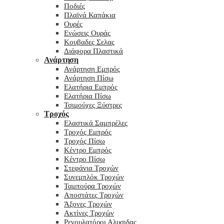
Ποδιές
Πλαϊνά Καπάκια
Ουρές
Ενώσεις Ουράς
Κουβαδες Σελας
Διάφορα Πλαστικά
Ανάρτηση
Ανάρτηση Εμπρός
Ανάρτηση Πίσω
Ελατήρια Εμπρός
Ελατήρια Πίσω
Τσιμούχες Ξύστρες
Τροχός
Ελαστικά Σαμπρέλες
Τροχός Εμπρός
Τροχός Πίσω
Κέντρο Εμπρός
Κέντρο Πίσω
Στεφάνια Τροχών
Συνεμπλόκ Τροχών
Ταμπούρα Τροχών
Αποστάτες Τροχών
Άξονες Τροχών
Ακτίνες Τροχών
Ρεγουλατόροι Αλυσιδας