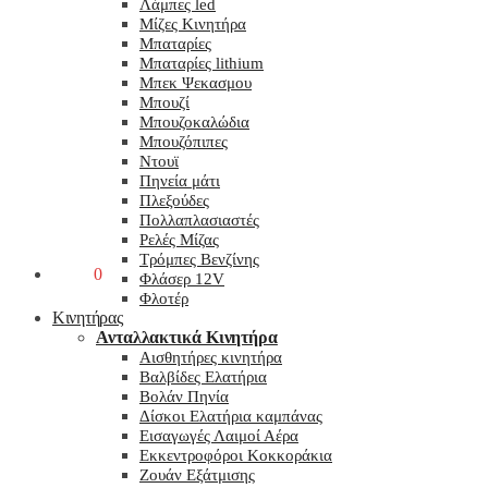
Λάμπες led
Μίζες Κινητήρα
Μπαταρίες
Μπαταρίες lithium
Μπεκ Ψεκασμου
Μπουζί
Μπουζοκαλώδια
Μπουζόπιπες
Ντουϊ
Πηνεία μάτι
Πλεξούδες
Πολλαπλασιαστές
Ρελές Μίζας
Τρόμπες Βενζίνης
0,00
€
0
Φλάσερ 12V
Φλοτέρ
Κινητήρας
Ανταλλακτικά Κινητήρα
Αισθητήρες κινητήρα
Βαλβίδες Ελατήρια
Βολάν Πηνία
Δίσκοι Ελατήρια καμπάνας
Εισαγωγές Λαιμοί Αέρα
Εκκεντροφόροι Κοκκοράκια
Ζουάν Εξάτμισης