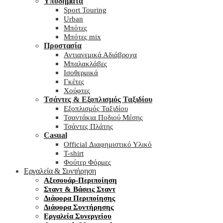
Υποδήματα
Sport Touring
Urban
Μπότες
Μπότες mix
Προστασία
Αντιανεμικά Αδιάβροχα
Μπαλακλάβες
Ισοθερμικά
Γκέτες
Χούφτες
Τσάντες & Εξοπλισμός Ταξιδίου
Εξοπλισμός Ταξιδίου
Τσαντάκια Ποδιού Μέσης
Τσάντες Πλάτης
Casual
Official Διαφημιστικό Υλικό
T-shirt
Φούτερ Φόρμες
Εργαλεία & Συντήρηση
Αξεσουάρ-Περιποίηση
Σταντ & Βάσεις Σταντ
Διάφορα Περιποίησης
Διάφορα Συντήρησης
Εργαλεία Συνεργείου