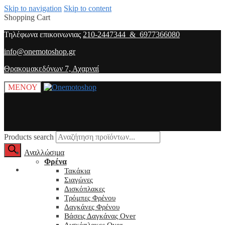
Skip to navigation
Skip to content
Shopping Cart
Τηλέφωνα επικοινωνιας
210-2447344 & 6977366080
info@onemotoshop.gr
Θρακομακεδόνων 7, Αχαρναί
ΜΕΝΟΥ
Products search
Αναλλώσιμα
Φρένα
O λογαριασμός μου
Τακάκια
Σιαγώνες
Δισκόπλακες
Τρόμπες Φρένου
Δαγκάνες Φρένου
Βάσεις Δαγκάνας Over