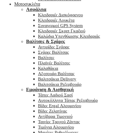
Μοτοσυκλέτα
Ασφάλεια
Κλειδαριές Δισκόφρενου
Κλειδαριές Λουκέτα
Συναγερμοί GPS System
Κλειδαριές Σκριπ Γκαζιού
Καλώδια Υπενθύμισης Κλειδαριάς
Βαλίτσες & Σχάρες
Αντιρίδες Σχάρας
Σχάρες Βαλίτσας
Βαλίτσες
Πλαϊνές Βαλίτσες
Καλαθάκια
Αξεσουάρ Βαλίτσας
Βαλιτσάκια Delivery
Βαλιτσάκια Ρεζερβουάρ
Εμφάνιση & Αισθητική
Τάπες Λαδιού Σασί
Αυτοκόλλητα Τάπας Ρεζερβουάρ
Βίδες Ergal Αλουμινίου
Βίδες Ζελατίνας
Αντίβαρα Τιμονιού
Ταινίες Τροχού Ζάντας
Τιμόνια Αλουμινίου
Μανέτες Ρυθμιζόμενες