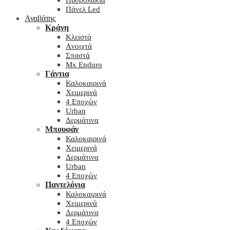
Προβολάκια
Πάνελ Led
Αναβάτης
Κράνη
Kλειστά
Aνοιχτά
Σπαστά
Mx Enduro
Γάντια
Καλοκαιρινά
Χειμερινά
4 Εποχών
Urban
Δερμάτινα
Μπουφάν
Καλοκαιρινά
Χειμερινά
Δερμάτινα
Urban
4 Εποχών
Παντελόνια
Καλοκαιρινά
Χειμερινά
Δερμάτινα
4 Εποχών