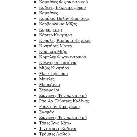
Καμπάνες Φυγοκεντρικού
Καδένες Εκκεντροφόρου
Καμπάνες
Καπάκια Βολάν Καμπάνας
Καρβουνάκια Μίζας
Καρπυρατέρ
Κάρτερ Κινητήρα
Κεφαλές Καπάκια Κεφαλής
Κινητήρες Μοτέρ
Κομπλέρ Μίζας
Κομπλέρ Φυγοκεντρικού
Κύλινδροι Πιστόνια
Μίζες Κινητήρα
Μπεκ Injection
Μπιέλες
Μπουζόνια
Στρόφαλοι
Σιαγώνες Φυγοκεντρικού
Ράουλα Γλύστρες Καδένας
Ρουλεμάν Στροφάλου
Σασμάν
Σιαγώνες Φυγοκεντρικού
Τάπες Άνω Κάτω
Τεντοτήρες Καδένας
Τρόμπες Λαδιού