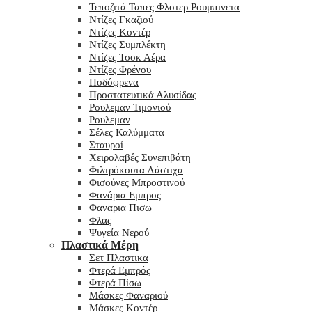
Τεποζιτά Ταπες Φλοτερ Ρουμπινετα
Ντίζες Γκαζιού
Ντίζες Κοντέρ
Ντίζες Συμπλέκτη
Ντίζες Τσοκ Αέρα
Ντίζες Φρένου
Ποδόφρενα
Προστατευτικά Αλυσίδας
Ρουλεμαν Τιμονιού
Ρουλεμαν
Σέλες Καλύμματα
Σταυροί
Χειρολαβές Συνεπιβάτη
Φιλτρόκουτα Λάστιχα
Φισούνες Μπροστινού
Φανάρια Εμπρος
Φαναρια Πισω
Φλας
Ψυγεία Νερού
Πλαστικά Μέρη
Σετ Πλαστικα
Φτερά Εμπρός
Φτερά Πίσω
Μάσκες Φαναριού
Μάσκες Κοντέρ