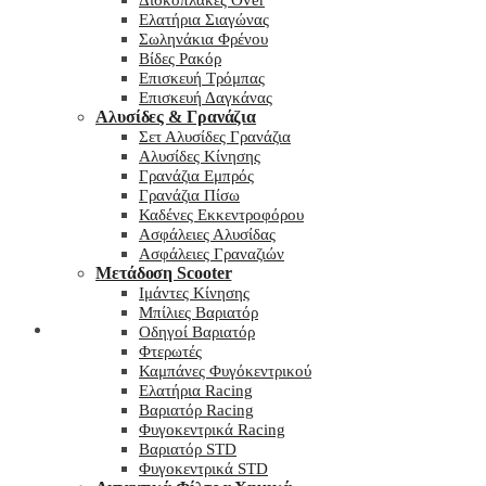
Δισκόπλακες Over
Ελατήρια Σιαγώνας
Σωληνάκια Φρένου
Βίδες Ρακόρ
Επισκευή Τρόμπας
Επισκευή Δαγκάνας
Αλυσίδες & Γρανάζια
Σετ Αλυσίδες Γρανάζια
Αλυσίδες Κίνησης
Γρανάζια Εμπρός
Γρανάζια Πίσω
Καδένες Εκκεντροφόρου
Ασφάλειες Αλυσίδας
Ασφάλειες Γραναζιών
Μετάδοση Scooter
Ιμάντες Κίνησης
Μπίλιες Βαριατόρ
My wishlist
Οδηγοί Βαριατόρ
Φτερωτές
Καμπάνες Φυγόκεντρικού
Ελατήρια Racing
Βαριατόρ Racing
Φυγοκεντρικά Racing
Βαριατόρ STD
Φυγοκεντρικά STD