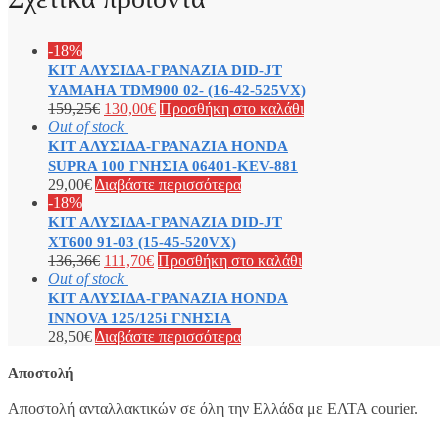
-18%
ΚΙΤ ΑΛΥΣΙΔΑ-ΓΡΑΝΑΖΙΑ DID-JT
YAMAHA TDM900 02- (16-42-525VX)
159,25
€
130,00
€
Προσθήκη στο καλάθι
Out of stock
ΚΙΤ ΑΛΥΣΙΔΑ-ΓΡΑΝΑΖΙΑ HONDA
SUPRA 100 ΓΝΗΣΙΑ 06401-KEV-881
29,00
€
Διαβάστε περισσότερα
-18%
ΚΙΤ ΑΛΥΣΙΔΑ-ΓΡΑΝΑΖΙΑ DID-JT
XT600 91-03 (15-45-520VX)
136,36
€
111,70
€
Προσθήκη στο καλάθι
Out of stock
ΚΙΤ ΑΛΥΣΙΔΑ-ΓΡΑΝΑΖΙΑ HONDA
INNOVA 125/125i ΓΝΗΣΙΑ
28,50
€
Διαβάστε περισσότερα
Αποστολή
Αποστολή ανταλλακτικών σε όλη την Ελλάδα με ΕΛΤΑ courier.