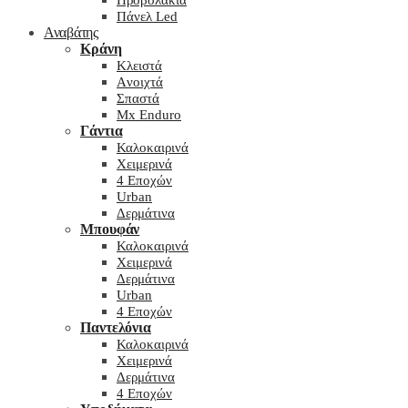
Προβολάκια
Πάνελ Led
Αναβάτης
Κράνη
Kλειστά
Aνοιχτά
Σπαστά
Mx Enduro
Γάντια
Καλοκαιρινά
Χειμερινά
4 Εποχών
Urban
Δερμάτινα
Μπουφάν
Καλοκαιρινά
Χειμερινά
Δερμάτινα
Urban
4 Εποχών
Παντελόνια
Καλοκαιρινά
Χειμερινά
Δερμάτινα
4 Εποχών