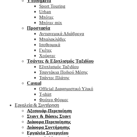
Υποδήματα
Sport Touring
Urban
Μπότες
Μπότες mix
Προστασία
Αντιανεμικά Αδιάβροχα
Μπαλακλάβες
Ισοθερμικά
Γκέτες
Χούφτες
Τσάντες & Εξοπλισμός Ταξιδίου
Εξοπλισμός Ταξιδίου
Τσαντάκια Ποδιού Μέσης
Τσάντες Πλάτης
Casual
Official Διαφημιστικό Υλικό
T-shirt
Φούτερ Φόρμες
Εργαλεία & Συντήρηση
Αξεσουάρ-Περιποίηση
Σταντ & Βάσεις Σταντ
Διάφορα Περιποίησης
Διάφορα Συντήρησης
Εργαλεία Συνεργείου