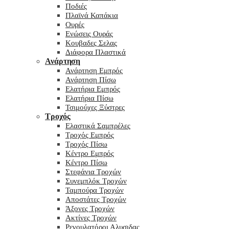
Ποδιές
Πλαϊνά Καπάκια
Ουρές
Ενώσεις Ουράς
Κουβαδες Σελας
Διάφορα Πλαστικά
Ανάρτηση
Ανάρτηση Εμπρός
Ανάρτηση Πίσω
Ελατήρια Εμπρός
Ελατήρια Πίσω
Τσιμούχες Ξύστρες
Τροχός
Ελαστικά Σαμπρέλες
Τροχός Εμπρός
Τροχός Πίσω
Κέντρο Εμπρός
Κέντρο Πίσω
Στεφάνια Τροχών
Συνεμπλόκ Τροχών
Ταμπούρα Τροχών
Αποστάτες Τροχών
Άξονες Τροχών
Ακτίνες Τροχών
Ρεγουλατόροι Αλυσιδας