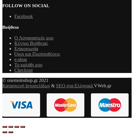
FOLLOW ON SOCIAL
Facebook
Βοήθεια
Ο Λογαριασμός μου
Κέντρο Βοήθειας
Επικοινωνία
Όροι και Προϋποθέσεις
e-shop
Το καλάθι μου
Checkout
© onemotoshop.gr 2021
Κατασκευή Ιστοσελίδων
&
SEO στα Ελληνικά
VWeb.gr