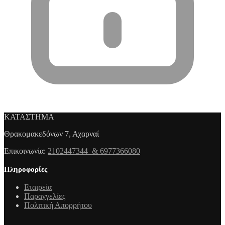
ΚΑΤΑΣΤΗΜΑ
Θρακομακεδόνων 7, Αχαρναί
Επικοινωνία:
2102447344 & 6977366080
Πληροφορίες
Εταιρεία
Παραγγελίες
Πολιτική Απορρήτου