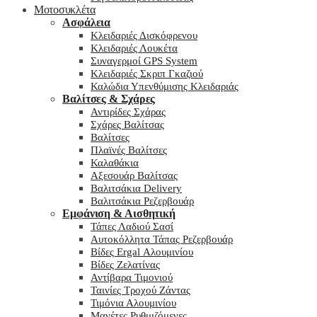
Μοτοσυκλέτα
Ασφάλεια
Κλειδαριές Δισκόφρενου
Κλειδαριές Λουκέτα
Συναγερμοί GPS System
Κλειδαριές Σκριπ Γκαζιού
Καλώδια Υπενθύμισης Κλειδαριάς
Βαλίτσες & Σχάρες
Αντιρίδες Σχάρας
Σχάρες Βαλίτσας
Βαλίτσες
Πλαϊνές Βαλίτσες
Καλαθάκια
Αξεσουάρ Βαλίτσας
Βαλιτσάκια Delivery
Βαλιτσάκια Ρεζερβουάρ
Εμφάνιση & Αισθητική
Τάπες Λαδιού Σασί
Αυτοκόλλητα Τάπας Ρεζερβουάρ
Βίδες Ergal Αλουμινίου
Βίδες Ζελατίνας
Αντίβαρα Τιμονιού
Ταινίες Τροχού Ζάντας
Τιμόνια Αλουμινίου
Μανέτες Ρυθμιζόμενες