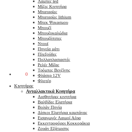
Λάμπες led
Μίζες Κινητήρα
Μπαταρίες
Μπαταρίες lithium
Μπεκ Ψεκασμου
Μπουζί
Μπουζοκαλώδια
Μπουζόπιπες
Ντουϊ
Πηνεία μάτι
Πλεξούδες
Πολλαπλασιαστές
Ρελές Μίζας
Τρόμπες Βενζίνης
0,00
€
0
Φλάσερ 12V
Φλοτέρ
Κινητήρας
Ανταλλακτικά Κινητήρα
Αισθητήρες κινητήρα
Βαλβίδες Ελατήρια
Βολάν Πηνία
Δίσκοι Ελατήρια καμπάνας
Εισαγωγές Λαιμοί Αέρα
Εκκεντροφόροι Κοκκοράκια
Ζουάν Εξάτμισης