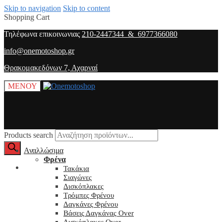
Skip to navigation
Skip to content
Shopping Cart
Τηλέφωνα επικοινωνιας
210-2447344 & 6977366080
info@onemotoshop.gr
Θρακομακεδόνων 7, Αχαρναί
ΜΕΝΟΥ
Products search
Αναλλώσιμα
Φρένα
O λογαριασμός μου
Τακάκια
Σιαγώνες
Δισκόπλακες
Τρόμπες Φρένου
Δαγκάνες Φρένου
Βάσεις Δαγκάνας Over