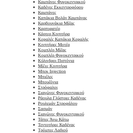
Καμπάνες Φυγοκεντρικού
Καδένες Εκκεντροφόρου
Καμπάνες
Καπάκια Βολάν Καμπάνας
Καρβουνάκια Μίζας
Καρπυρατέρ
Κάρτερ Κινητήρα
Κεφαλές Καπάκια Κεφαλής
Κινητήρες Μοτέρ
Κομπλέρ Μίζας
Κομπλέρ Φυγοκεντρικού
Κύλινδροι Πιστόνια
Μίζες Κινητήρα
Μπεκ Injection
Μπιέλες
Μπουζόνια
Στρόφαλοι
Σιαγώνες Φυγοκεντρικού
Ράουλα Γλύστρες Καδένας
Ρουλεμάν Στροφάλου
Σασμάν
Σιαγώνες Φυγοκεντρικού
Τάπες Άνω Κάτω
Τεντοτήρες Καδένας
Τρόμπες Λαδιού