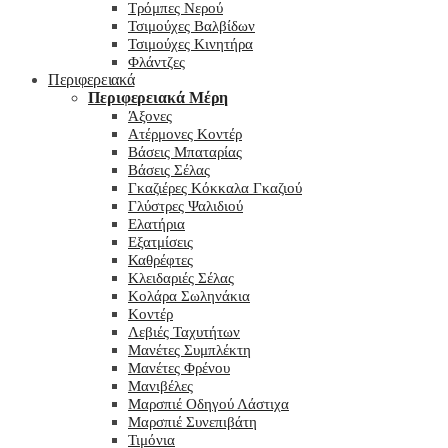
Τρόμπες Νερού
Τσιμούχες Βαλβίδων
Τσιμούχες Κινητήρα
Φλάντζες
Περιφερειακά
Περιφερειακά Μέρη
Άξονες
Ατέρμονες Κοντέρ
Βάσεις Μπαταρίας
Βάσεις Σέλας
Γκαζιέρες Κόκκαλα Γκαζιού
Γλύστρες Ψαλιδιού
Ελατήρια
Εξατμίσεις
Καθρέφτες
Κλειδαριές Σέλας
Κολάρα Σωληνάκια
Κοντέρ
Λεβιές Ταχυτήτων
Μανέτες Συμπλέκτη
Μανέτες Φρένου
Μανιβέλες
Μαρσπιέ Οδηγού Λάστιχα
Μαρσπιέ Συνεπιβάτη
Τιμόνια