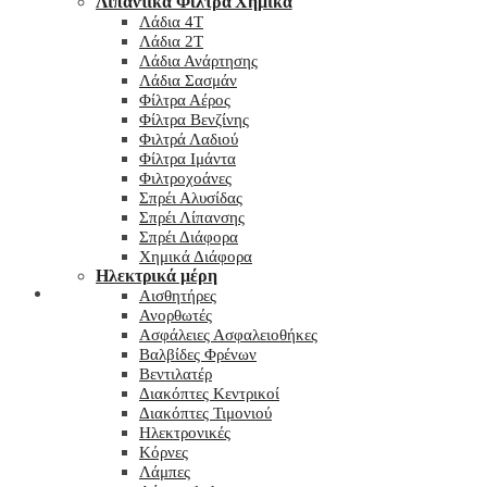
Λιπαντικά Φίλτρα Χημικά
Λάδια 4T
Λάδια 2T
Λάδια Ανάρτησης
Λάδια Σασμάν
Φίλτρα Αέρος
Φίλτρα Βενζίνης
Φιλτρά Λαδιού
Φίλτρα Ιμάντα
Φιλτροχοάνες
Σπρέι Αλυσίδας
Σπρέι Λίπανσης
Σπρέι Διάφορα
Χημικά Διάφορα
Hλεκτρικά μέρη
Checkout
Αισθητήρες
Ανορθωτές
Ασφάλειες Ασφαλειοθήκες
Βαλβίδες Φρένων
Βεντιλατέρ
Διακόπτες Κεντρικοί
Διακόπτες Τιμονιού
Ηλεκτρονικές
Κόρνες
Λάμπες