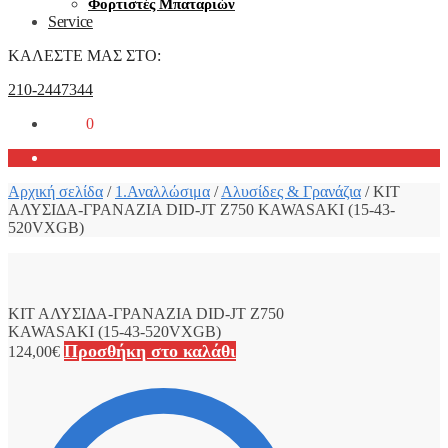
Φορτιστές Μπαταριών
Service
ΚΑΛΕΣΤΕ ΜΑΣ ΣΤΟ:
210-2447344
0,00
€
0
Αρχική σελίδα
/
1.Αναλλώσιμα
/
Αλυσίδες & Γρανάζια
/
ΚΙΤ
ΑΛΥΣΙΔΑ-ΓΡΑΝΑΖΙΑ DID-JT Z750 KAWASAKI (15-43-
520VXGB)
ΚΙΤ ΑΛΥΣΙΔΑ-ΓΡΑΝΑΖΙΑ DID-JT Z750
KAWASAKI (15-43-520VXGB)
Προσθήκη στο καλάθι
124,00
€