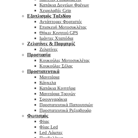
Καπάκια Δοχείων Φρένων
Χειρολαβές Grip
Εξοπλισμός Ταξιδίου
Αντάπτορες Φορτιστές
Επισκευή Μοτοσυκλέτας
Θήκες Κινητού GPS
Ιμάντες Χταπόδια
Ζελατίνες & Παρμπρίζ
Ζελατίνες
Προστασία
Κουκούλες Μοτοσυκλέτας
Κουκούλες Σέλας
Προστατευτικά
Μανιτάρια
Κάγκελα
Καπάκια Κινητήρα
Μανιτάρια Τροχών
Σφουγγαράκια
Προστατευτικά Παπουτσιών
Προστατευτικά Ρεζερβουάρ
Φωτισμός
Φλας
Φλας Led
Led Λάμπες