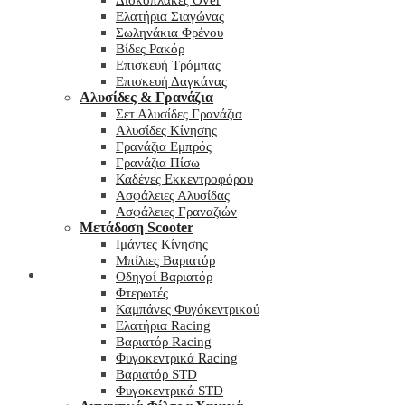
Δισκόπλακες Over
Ελατήρια Σιαγώνας
Σωληνάκια Φρένου
Βίδες Ρακόρ
Επισκευή Τρόμπας
Επισκευή Δαγκάνας
Αλυσίδες & Γρανάζια
Σετ Αλυσίδες Γρανάζια
Αλυσίδες Κίνησης
Γρανάζια Εμπρός
Γρανάζια Πίσω
Καδένες Εκκεντροφόρου
Ασφάλειες Αλυσίδας
Ασφάλειες Γραναζιών
Μετάδοση Scooter
Ιμάντες Κίνησης
Μπίλιες Βαριατόρ
My wishlist
Οδηγοί Βαριατόρ
Φτερωτές
Καμπάνες Φυγόκεντρικού
Ελατήρια Racing
Βαριατόρ Racing
Φυγοκεντρικά Racing
Βαριατόρ STD
Φυγοκεντρικά STD