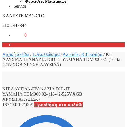
Φορτιστές Μπαταριών
Service
ΚΑΛΕΣΤΕ ΜΑΣ ΣΤΟ:
210-2447344
0,00
€
0
Αρχική σελίδα
/
1.Αναλλώσιμα
/
Αλυσίδες & Γρανάζια
/
ΚΙΤ
ΑΛΥΣΙΔΑ-ΓΡΑΝΑΖΙΑ DID-JT YAMAHA TDM900 02- (16-42-
525VXGB ΧΡΥΣΗ ΑΛΥΣΙΔΑ)
ΚΙΤ ΑΛΥΣΙΔΑ-ΓΡΑΝΑΖΙΑ DID-JT
YAMAHA TDM900 02- (16-42-525VXGB
ΧΡΥΣΗ ΑΛΥΣΙΔΑ)
Προσθήκη στο καλάθι
167,25
€
137,00
€