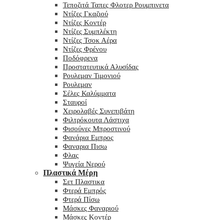
Τεποζιτά Ταπες Φλοτερ Ρουμπινετα
Ντίζες Γκαζιού
Ντίζες Κοντέρ
Ντίζες Συμπλέκτη
Ντίζες Τσοκ Αέρα
Ντίζες Φρένου
Ποδόφρενα
Προστατευτικά Αλυσίδας
Ρουλεμαν Τιμονιού
Ρουλεμαν
Σέλες Καλύμματα
Σταυροί
Χειρολαβές Συνεπιβάτη
Φιλτρόκουτα Λάστιχα
Φισούνες Μπροστινού
Φανάρια Εμπρος
Φαναρια Πισω
Φλας
Ψυγεία Νερού
Πλαστικά Μέρη
Σετ Πλαστικα
Φτερά Εμπρός
Φτερά Πίσω
Μάσκες Φαναριού
Μάσκες Κοντέρ