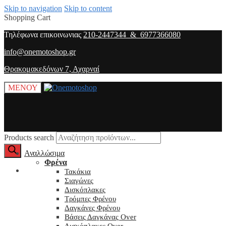
Skip to navigation
Skip to content
Shopping Cart
Τηλέφωνα επικοινωνιας
210-2447344 & 6977366080
info@onemotoshop.gr
Θρακομακεδόνων 7, Αχαρναί
ΜΕΝΟΥ
Products search
Αναλλώσιμα
Φρένα
O λογαριασμός μου
Τακάκια
Σιαγώνες
Δισκόπλακες
Τρόμπες Φρένου
Δαγκάνες Φρένου
Βάσεις Δαγκάνας Over