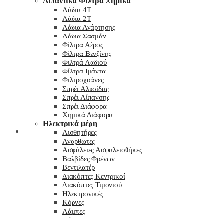
Λιπαντικά Φίλτρα Χημικά
Λάδια 4T
Λάδια 2T
Λάδια Ανάρτησης
Λάδια Σασμάν
Φίλτρα Αέρος
Φίλτρα Βενζίνης
Φιλτρά Λαδιού
Φίλτρα Ιμάντα
Φιλτροχοάνες
Σπρέι Αλυσίδας
Σπρέι Λίπανσης
Σπρέι Διάφορα
Χημικά Διάφορα
Hλεκτρικά μέρη
Checkout
Αισθητήρες
Ανορθωτές
Ασφάλειες Ασφαλειοθήκες
Βαλβίδες Φρένων
Βεντιλατέρ
Διακόπτες Κεντρικοί
Διακόπτες Τιμονιού
Ηλεκτρονικές
Κόρνες
Λάμπες