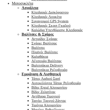
Μοτοσυκλέτα
Ασφάλεια
Κλειδαριές Δισκόφρενου
Κλειδαριές Λουκέτα
Συναγερμοί GPS System
Κλειδαριές Σκριπ Γκαζιού
Καλώδια Υπενθύμισης Κλειδαριάς
Βαλίτσες & Σχάρες
Αντιρίδες Σχάρας
Σχάρες Βαλίτσας
Βαλίτσες
Πλαϊνές Βαλίτσες
Καλαθάκια
Αξεσουάρ Βαλίτσας
Βαλιτσάκια Delivery
Βαλιτσάκια Ρεζερβουάρ
Εμφάνιση & Αισθητική
Τάπες Λαδιού Σασί
Αυτοκόλλητα Τάπας Ρεζερβουάρ
Βίδες Ergal Αλουμινίου
Βίδες Ζελατίνας
Αντίβαρα Τιμονιού
Ταινίες Τροχού Ζάντας
Τιμόνια Αλουμινίου
Μανέτες Ρυθμιζόμενες