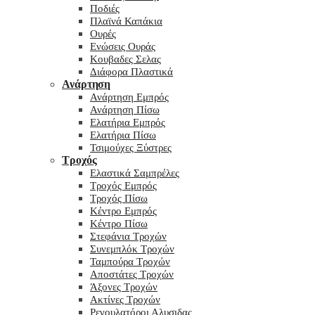
Ποδιές
Πλαϊνά Καπάκια
Ουρές
Ενώσεις Ουράς
Κουβαδες Σελας
Διάφορα Πλαστικά
Ανάρτηση
Ανάρτηση Εμπρός
Ανάρτηση Πίσω
Ελατήρια Εμπρός
Ελατήρια Πίσω
Τσιμούχες Ξύστρες
Τροχός
Ελαστικά Σαμπρέλες
Τροχός Εμπρός
Τροχός Πίσω
Κέντρο Εμπρός
Κέντρο Πίσω
Στεφάνια Τροχών
Συνεμπλόκ Τροχών
Ταμπούρα Τροχών
Αποστάτες Τροχών
Άξονες Τροχών
Ακτίνες Τροχών
Ρεγουλατόροι Αλυσιδας