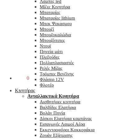
Λάμπες led
Μίζες Κινητήρα
Μπαταρίες
Μπαταρίες lithium
Μπεκ Ψεκασμου
Μπουζί
Μπουζοκαλώδια
Μπουζόπιπες
Ντουϊ
Πηνεία μάτι
Πλεξούδες
Πολλαπλασιαστές
Ρελές Μίζας
Τρόμπες Βενζίνης
0,00
€
0
Φλάσερ 12V
Φλοτέρ
Κινητήρας
Ανταλλακτικά Κινητήρα
Αισθητήρες κινητήρα
Βαλβίδες Ελατήρια
Βολάν Πηνία
Δίσκοι Ελατήρια καμπάνας
Εισαγωγές Λαιμοί Αέρα
Εκκεντροφόροι Κοκκοράκια
Ζουάν Εξάτμισης