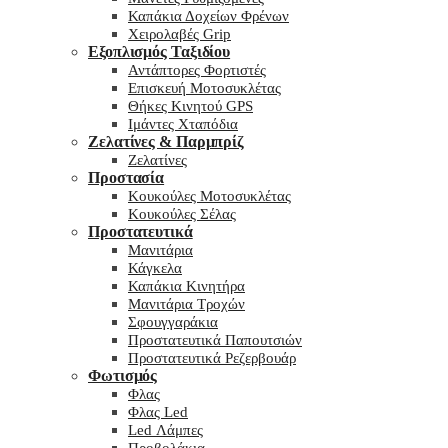
Καπάκια Δοχείων Φρένων
Χειρολαβές Grip
Εξοπλισμός Ταξιδίου
Αντάπτορες Φορτιστές
Επισκευή Μοτοσυκλέτας
Θήκες Κινητού GPS
Ιμάντες Χταπόδια
Ζελατίνες & Παρμπρίζ
Ζελατίνες
Προστασία
Κουκούλες Μοτοσυκλέτας
Κουκούλες Σέλας
Προστατευτικά
Μανιτάρια
Κάγκελα
Καπάκια Κινητήρα
Μανιτάρια Τροχών
Σφουγγαράκια
Προστατευτικά Παπουτσιών
Προστατευτικά Ρεζερβουάρ
Φωτισμός
Φλας
Φλας Led
Led Λάμπες