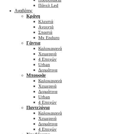
Προβολάκια
Πάνελ Led
Αναβάτης
Κράνη
Kλειστά
Aνοιχτά
Σπαστά
Mx Enduro
Γάντια
Καλοκαιρινά
Χειμερινά
4 Εποχών
Urban
Δερμάτινα
Μπουφάν
Καλοκαιρινά
Χειμερινά
Δερμάτινα
Urban
4 Εποχών
Παντελόνια
Καλοκαιρινά
Χειμερινά
Δερμάτινα
4 Εποχών