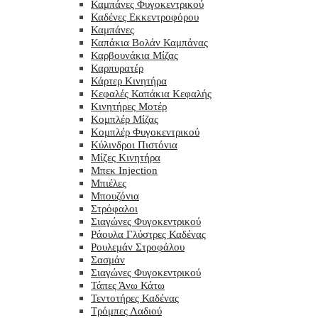
Καμπάνες Φυγοκεντρικού
Καδένες Εκκεντροφόρου
Καμπάνες
Καπάκια Βολάν Καμπάνας
Καρβουνάκια Μίζας
Καρπυρατέρ
Κάρτερ Κινητήρα
Κεφαλές Καπάκια Κεφαλής
Κινητήρες Μοτέρ
Κομπλέρ Μίζας
Κομπλέρ Φυγοκεντρικού
Κύλινδροι Πιστόνια
Μίζες Κινητήρα
Μπεκ Injection
Μπιέλες
Μπουζόνια
Στρόφαλοι
Σιαγώνες Φυγοκεντρικού
Ράουλα Γλύστρες Καδένας
Ρουλεμάν Στροφάλου
Σασμάν
Σιαγώνες Φυγοκεντρικού
Τάπες Άνω Κάτω
Τεντοτήρες Καδένας
Τρόμπες Λαδιού