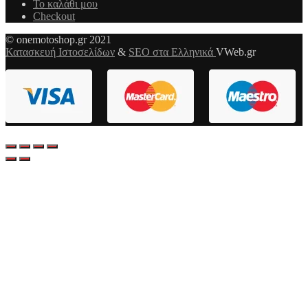
Το καλάθι μου
Checkout
© onemotoshop.gr 2021
Κατασκευή Ιστοσελίδων
&
SEO στα Ελληνικά
VWeb.gr