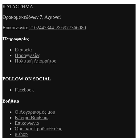
ΚΑΤΑΣΤΗΜΑ
Θρακομακεδόνων 7, Αχαρναί
Επικοινωνία:
2102447344 & 6977366080
Πληροφορίες
Εταιρεία
Παραγγελίες
Πολιτική Απορρήτου
FOLLOW ON SOCIAL
Facebook
Βοήθεια
Ο Λογαριασμός μου
Κέντρο Βοήθειας
Επικοινωνία
Όροι και Προϋποθέσεις
e-shop