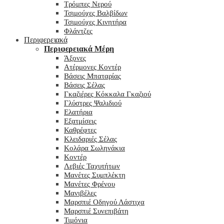
Τρόμπες Νερού
Τσιμούχες Βαλβίδων
Τσιμούχες Κινητήρα
Φλάντζες
Περιφερειακά
Περιφερειακά Μέρη
Άξονες
Ατέρμονες Κοντέρ
Βάσεις Μπαταρίας
Βάσεις Σέλας
Γκαζιέρες Κόκκαλα Γκαζιού
Γλύστρες Ψαλιδιού
Ελατήρια
Εξατμίσεις
Καθρέφτες
Κλειδαριές Σέλας
Κολάρα Σωληνάκια
Κοντέρ
Λεβιές Ταχυτήτων
Μανέτες Συμπλέκτη
Μανέτες Φρένου
Μανιβέλες
Μαρσπιέ Οδηγού Λάστιχα
Μαρσπιέ Συνεπιβάτη
Τιμόνια