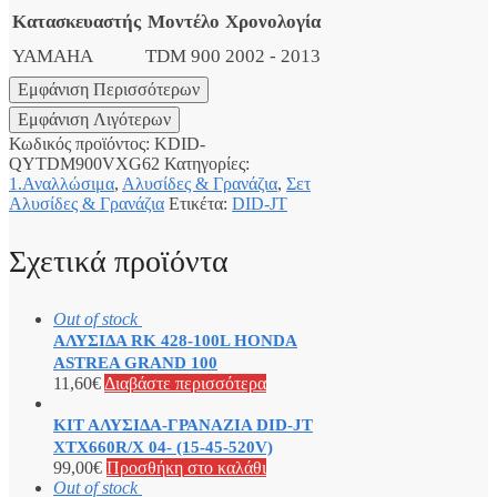
Κατασκευαστής
Μοντέλο
Χρονολογία
YAMAHA
TDM 900
2002 - 2013
Κωδικός προϊόντος:
KDID-
QYTDM900VXG62
Κατηγορίες:
1.Αναλλώσιμα
,
Αλυσίδες & Γρανάζια
,
Σετ
Αλυσίδες & Γρανάζια
Ετικέτα:
DID-JT
Σχετικά προϊόντα
Out of stock
ΑΛΥΣΙΔΑ RK 428-100L HONDA
ASTREA GRAND 100
11,60
€
Διαβάστε περισσότερα
ΚΙΤ ΑΛΥΣΙΔΑ-ΓΡΑΝΑΖΙΑ DID-JT
XTΧ660R/X 04- (15-45-520V)
99,00
€
Προσθήκη στο καλάθι
Out of stock