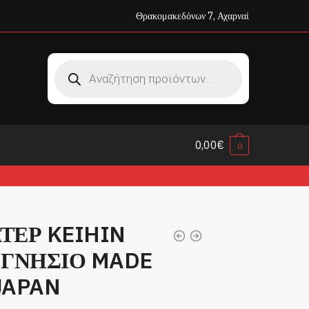
Θρακομακεδόνων 7, Αχαρναί
Products
search
0,00
€
0
ΤΕΡ KEIHIN
 ΓΝΗΣΙΟ MADE
JAPAN