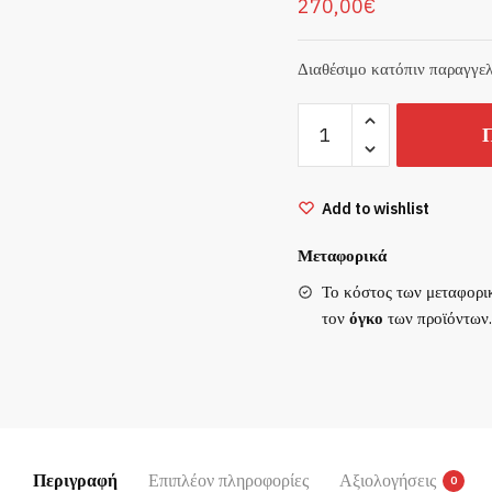
270,00
€
Διαθέσιμο κατόπιν παραγγελ
ΚΑΡΜΠΥΡΑΤΕΡ
Π
KEIHIN
βολή
PWK
35mm
Add to wishlist
ΓΝΗΣΙΟ
MADE
Μεταφορικά
ΙΝ
Το κόστος των μεταφορι
KEIHIN
τον
όγκο
των προϊόντων.
JAPAN
ποσότητα
Περιγραφή
Επιπλέον πληροφορίες
Αξιολογήσεις
0