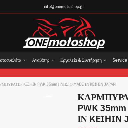
info@onemotoshop.gr
και Επίθετο
*
οτοσυκλέτα
Αναβάτης
Εργαλεία & Συντήρηση
Service
Last
ΡΜΠΥΡΑΤΕΡ KEIHIN PWK 35mm ΓΝΗΣΙΟ MADE ΙΝ KEIHIN JAPAN
*
ΚΑΡΜΠΥΡΑ
PWK 35mm
ΙΝ KEIHIN 
λιο ή το Μήνυμά σας
*