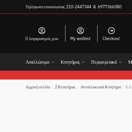
Skip
Skip
Τηλέφωνα επικοινωνιας
210-2447344 & 6977366080
to
to
navigation
content
O λογαριασμός μου
My wishlist
Checkout
Όνομα 
Αναλλώσιμα
Κινητήρας
Περιφερειακά
Μ
First
Αρχική σελίδα
2.Κινητήρας
Ανταλλακτικά Κινητήρα
ΚΑ
/
/
/
Email
Το Σχό