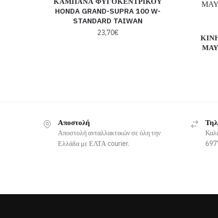
ΚΑΜΠΑΝΑ ΦΥΓΟΚΕΝΤΡΙΚΟΥ
HONDA GRAND-SUPRA 100 W-
STANDARD TAIWAN
23,70
€
ΚΙΝΗ
ΜΑΥ
Αποστολή
Τηλ
Αποστολή ανταλλακτικών σε όλη την
Καλ
Ελλάδα με ΕΛΤΑ courier.
6977