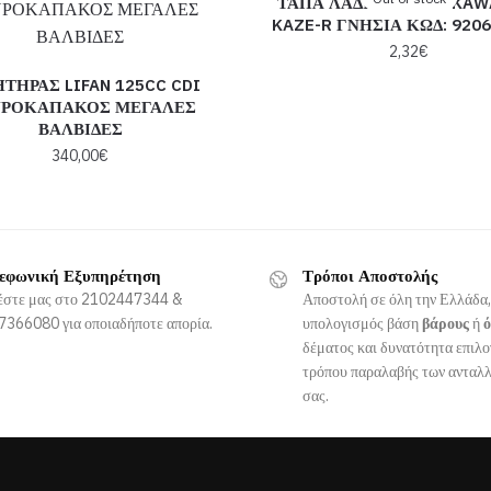
ΤΑΠΑ ΛΑΔΙΟΥ ΚΑΤΩ KAW
KAZE-R ΓΝΗΣΙΑ ΚΩΔ: 9206
2,32
€
ΤΗΡΑΣ LIFAN 125CC CDI
ΡΟΚΑΠΑΚΟΣ ΜΕΓΑΛΕΣ
ΒΑΛΒΙΔΕΣ
340,00
€
εφωνική Εξυπηρέτηση
Τρόποι Αποστολής
έστε μας στο 2102447344 &
Αποστολή σε όλη την Ελλάδα,
366080 για οποιαδήποτε απορία.
υπολογισμός βάση
βάρους
ή
δέματος και δυνατότητα επιλο
τρόπου παραλαβής των ανταλ
σας.