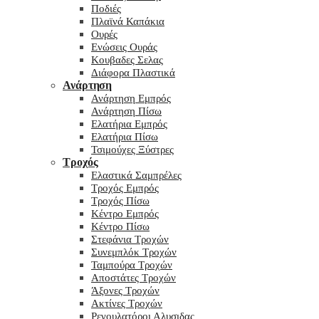
Ποδιές
Πλαϊνά Καπάκια
Ουρές
Ενώσεις Ουράς
Κουβαδες Σελας
Διάφορα Πλαστικά
Ανάρτηση
Ανάρτηση Εμπρός
Ανάρτηση Πίσω
Ελατήρια Εμπρός
Ελατήρια Πίσω
Τσιμούχες Ξύστρες
Τροχός
Ελαστικά Σαμπρέλες
Τροχός Εμπρός
Τροχός Πίσω
Κέντρο Εμπρός
Κέντρο Πίσω
Στεφάνια Τροχών
Συνεμπλόκ Τροχών
Ταμπούρα Τροχών
Αποστάτες Τροχών
Άξονες Τροχών
Ακτίνες Τροχών
Ρεγουλατόροι Αλυσιδας