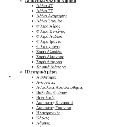
Λιπαντικά Φίλτρα Χημικά
Λάδια 4T
Λάδια 2T
Λάδια Ανάρτησης
Λάδια Σασμάν
Φίλτρα Αέρος
Φίλτρα Βενζίνης
Φιλτρά Λαδιού
Φίλτρα Ιμάντα
Φιλτροχοάνες
Σπρέι Αλυσίδας
Σπρέι Λίπανσης
Σπρέι Διάφορα
Χημικά Διάφορα
Hλεκτρικά μέρη
Checkout
Αισθητήρες
Ανορθωτές
Ασφάλειες Ασφαλειοθήκες
Βαλβίδες Φρένων
Βεντιλατέρ
Διακόπτες Κεντρικοί
Διακόπτες Τιμονιού
Ηλεκτρονικές
Κόρνες
Λάμπες