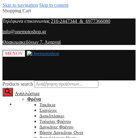
Skip to navigation
Skip to content
Shopping Cart
Τηλέφωνα επικοινωνιας
210-2447344 & 6977366080
info@onemotoshop.gr
Θρακομακεδόνων 7, Αχαρναί
ΜΕΝΟΥ
Products search
Αναλλώσιμα
Φρένα
O λογαριασμός μου
Τακάκια
Σιαγώνες
Δισκόπλακες
Τρόμπες Φρένου
Δαγκάνες Φρένου
Βάσεις Δαγκάνας Over