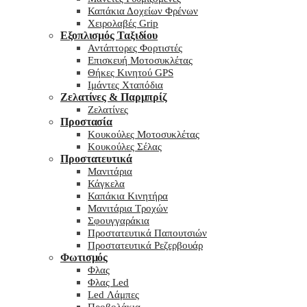
Καπάκια Δοχείων Φρένων
Χειρολαβές Grip
Εξοπλισμός Ταξιδίου
Αντάπτορες Φορτιστές
Επισκευή Μοτοσυκλέτας
Θήκες Κινητού GPS
Ιμάντες Χταπόδια
Ζελατίνες & Παρμπρίζ
Ζελατίνες
Προστασία
Κουκούλες Μοτοσυκλέτας
Κουκούλες Σέλας
Προστατευτικά
Μανιτάρια
Κάγκελα
Καπάκια Κινητήρα
Μανιτάρια Τροχών
Σφουγγαράκια
Προστατευτικά Παπουτσιών
Προστατευτικά Ρεζερβουάρ
Φωτισμός
Φλας
Φλας Led
Led Λάμπες