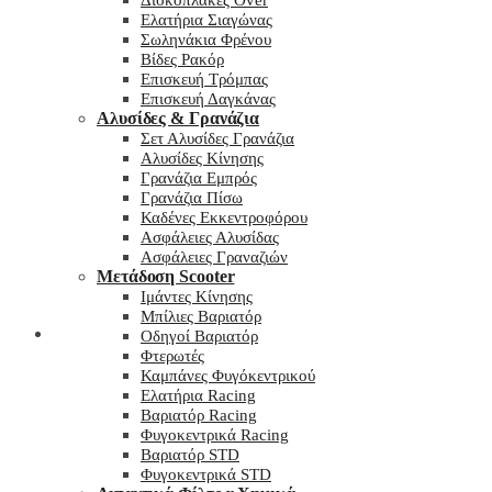
Δισκόπλακες Over
Ελατήρια Σιαγώνας
Σωληνάκια Φρένου
Βίδες Ρακόρ
Επισκευή Τρόμπας
Επισκευή Δαγκάνας
Αλυσίδες & Γρανάζια
Σετ Αλυσίδες Γρανάζια
Αλυσίδες Κίνησης
Γρανάζια Εμπρός
Γρανάζια Πίσω
Καδένες Εκκεντροφόρου
Ασφάλειες Αλυσίδας
Ασφάλειες Γραναζιών
Μετάδοση Scooter
Ιμάντες Κίνησης
Μπίλιες Βαριατόρ
My wishlist
Οδηγοί Βαριατόρ
Φτερωτές
Καμπάνες Φυγόκεντρικού
Ελατήρια Racing
Βαριατόρ Racing
Φυγοκεντρικά Racing
Βαριατόρ STD
Φυγοκεντρικά STD