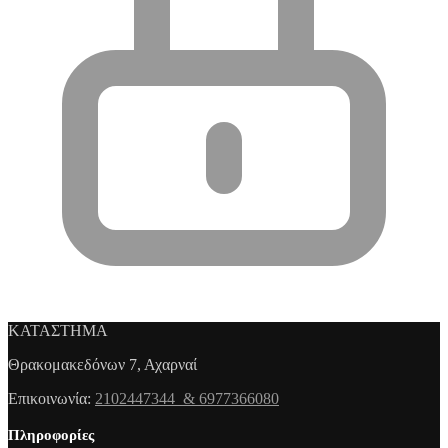
ΚΑΤΑΣΤΗΜΑ
Θρακομακεδόνων 7, Αχαρναί
Επικοινωνία:
2102447344 & 6977366080
Πληροφορίες