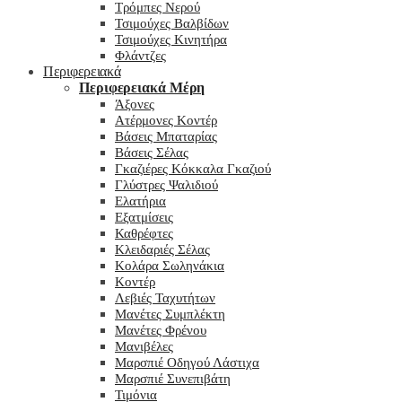
Τρόμπες Νερού
Τσιμούχες Βαλβίδων
Τσιμούχες Κινητήρα
Φλάντζες
Περιφερειακά
Περιφερειακά Μέρη
Άξονες
Ατέρμονες Κοντέρ
Βάσεις Μπαταρίας
Βάσεις Σέλας
Γκαζιέρες Κόκκαλα Γκαζιού
Γλύστρες Ψαλιδιού
Ελατήρια
Εξατμίσεις
Καθρέφτες
Κλειδαριές Σέλας
Κολάρα Σωληνάκια
Κοντέρ
Λεβιές Ταχυτήτων
Μανέτες Συμπλέκτη
Μανέτες Φρένου
Μανιβέλες
Μαρσπιέ Οδηγού Λάστιχα
Μαρσπιέ Συνεπιβάτη
Τιμόνια