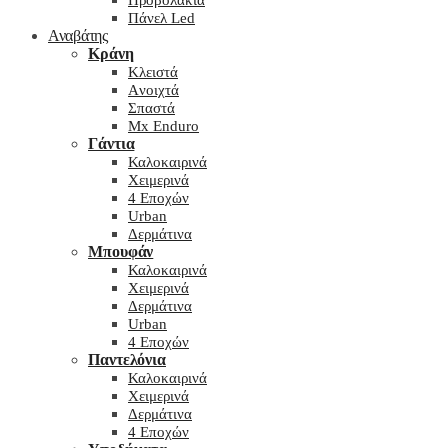
Προβολάκια
Πάνελ Led
Αναβάτης
Κράνη
Kλειστά
Aνοιχτά
Σπαστά
Mx Enduro
Γάντια
Καλοκαιρινά
Χειμερινά
4 Εποχών
Urban
Δερμάτινα
Μπουφάν
Καλοκαιρινά
Χειμερινά
Δερμάτινα
Urban
4 Εποχών
Παντελόνια
Καλοκαιρινά
Χειμερινά
Δερμάτινα
4 Εποχών