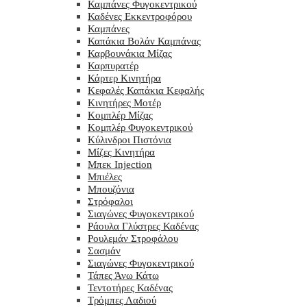
Καμπάνες Φυγοκεντρικού
Καδένες Εκκεντροφόρου
Καμπάνες
Καπάκια Βολάν Καμπάνας
Καρβουνάκια Μίζας
Καρπυρατέρ
Κάρτερ Κινητήρα
Κεφαλές Καπάκια Κεφαλής
Κινητήρες Μοτέρ
Κομπλέρ Μίζας
Κομπλέρ Φυγοκεντρικού
Κύλινδροι Πιστόνια
Μίζες Κινητήρα
Μπεκ Injection
Μπιέλες
Μπουζόνια
Στρόφαλοι
Σιαγώνες Φυγοκεντρικού
Ράουλα Γλύστρες Καδένας
Ρουλεμάν Στροφάλου
Σασμάν
Σιαγώνες Φυγοκεντρικού
Τάπες Άνω Κάτω
Τεντοτήρες Καδένας
Τρόμπες Λαδιού