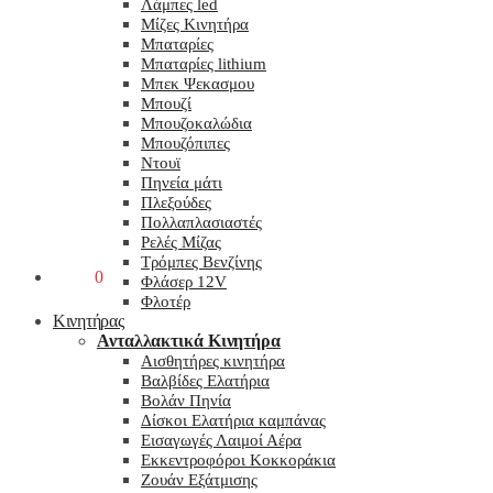
Λάμπες led
Μίζες Κινητήρα
Μπαταρίες
Μπαταρίες lithium
Μπεκ Ψεκασμου
Μπουζί
Μπουζοκαλώδια
Μπουζόπιπες
Ντουϊ
Πηνεία μάτι
Πλεξούδες
Πολλαπλασιαστές
Ρελές Μίζας
Τρόμπες Βενζίνης
0,00
€
0
Φλάσερ 12V
Φλοτέρ
Κινητήρας
Ανταλλακτικά Κινητήρα
Αισθητήρες κινητήρα
Βαλβίδες Ελατήρια
Βολάν Πηνία
Δίσκοι Ελατήρια καμπάνας
Εισαγωγές Λαιμοί Αέρα
Εκκεντροφόροι Κοκκοράκια
Ζουάν Εξάτμισης