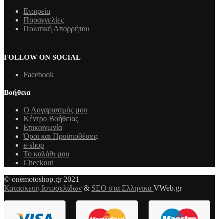
Εταιρεία
Παραγγελίες
Πολιτική Απορρήτου
FOLLOW ON SOCIAL
Facebook
Βοήθεια
Ο Λογαριασμός μου
Κέντρο Βοήθειας
Επικοινωνία
Όροι και Προϋποθέσεις
e-shop
Το καλάθι μου
Checkout
© onemotoshop.gr 2021
Κατασκευή Ιστοσελίδων
&
SEO στα Ελληνικά
VWeb.gr