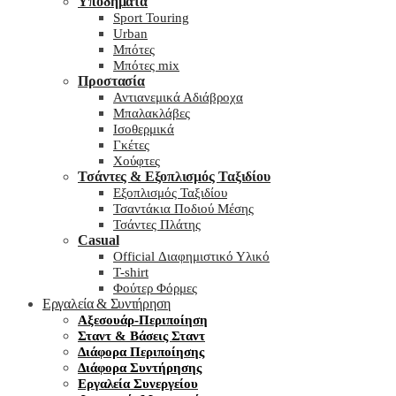
Υποδήματα
Sport Touring
Urban
Μπότες
Μπότες mix
Προστασία
Αντιανεμικά Αδιάβροχα
Μπαλακλάβες
Ισοθερμικά
Γκέτες
Χούφτες
Τσάντες & Εξοπλισμός Ταξιδίου
Εξοπλισμός Ταξιδίου
Τσαντάκια Ποδιού Μέσης
Τσάντες Πλάτης
Casual
Official Διαφημιστικό Υλικό
T-shirt
Φούτερ Φόρμες
Εργαλεία & Συντήρηση
Αξεσουάρ-Περιποίηση
Σταντ & Βάσεις Σταντ
Διάφορα Περιποίησης
Διάφορα Συντήρησης
Εργαλεία Συνεργείου