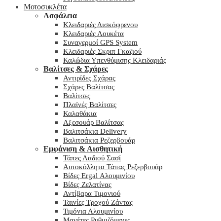
Μοτοσυκλέτα
Ασφάλεια
Κλειδαριές Δισκόφρενου
Κλειδαριές Λουκέτα
Συναγερμοί GPS System
Κλειδαριές Σκριπ Γκαζιού
Καλώδια Υπενθύμισης Κλειδαριάς
Βαλίτσες & Σχάρες
Αντιρίδες Σχάρας
Σχάρες Βαλίτσας
Βαλίτσες
Πλαϊνές Βαλίτσες
Καλαθάκια
Αξεσουάρ Βαλίτσας
Βαλιτσάκια Delivery
Βαλιτσάκια Ρεζερβουάρ
Εμφάνιση & Αισθητική
Τάπες Λαδιού Σασί
Αυτοκόλλητα Τάπας Ρεζερβουάρ
Βίδες Ergal Αλουμινίου
Βίδες Ζελατίνας
Αντίβαρα Τιμονιού
Ταινίες Τροχού Ζάντας
Τιμόνια Αλουμινίου
Μανέτες Ρυθμιζόμενες