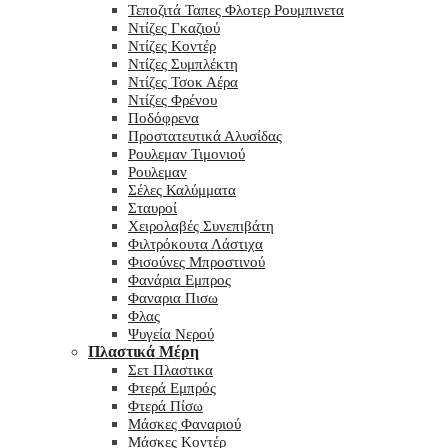
Τεποζιτά Ταπες Φλοτερ Ρουμπινετα
Ντίζες Γκαζιού
Ντίζες Κοντέρ
Ντίζες Συμπλέκτη
Ντίζες Τσοκ Αέρα
Ντίζες Φρένου
Ποδόφρενα
Προστατευτικά Αλυσίδας
Ρουλεμαν Τιμονιού
Ρουλεμαν
Σέλες Καλύμματα
Σταυροί
Χειρολαβές Συνεπιβάτη
Φιλτρόκουτα Λάστιχα
Φισούνες Μπροστινού
Φανάρια Εμπρος
Φαναρια Πισω
Φλας
Ψυγεία Νερού
Πλαστικά Μέρη
Σετ Πλαστικα
Φτερά Εμπρός
Φτερά Πίσω
Μάσκες Φαναριού
Μάσκες Κοντέρ