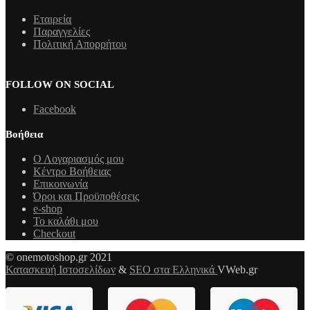
Εταιρεία
Παραγγελίες
Πολιτική Απορρήτου
FOLLOW ON SOCIAL
Facebook
Βοήθεια
Ο Λογαριασμός μου
Κέντρο Βοήθειας
Επικοινωνία
Όροι και Προϋποθέσεις
e-shop
Το καλάθι μου
Checkout
© onemotoshop.gr 2021
Κατασκευή Ιστοσελίδων
&
SEO στα Ελληνικά
VWeb.gr