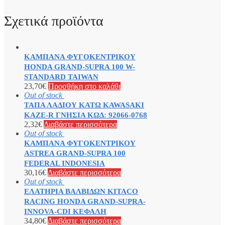
Σχετικά προϊόντα
ΚΑΜΠΑΝΑ ΦΥΓΟΚΕΝΤΡΙΚΟΥ
HONDA GRAND-SUPRA 100 W-
STANDARD TAIWAN
23,70
€
Προσθήκη στο καλάθι
Out of stock
ΤΑΠΑ ΛΑΔΙΟΥ ΚΑΤΩ KAWASAKI
KAZE-R ΓΝΗΣΙΑ ΚΩΔ: 92066-0768
2,32
€
Διαβάστε περισσότερα
Out of stock
ΚΑΜΠΑΝΑ ΦΥΓΟΚΕΝΤΡΙΚΟΥ
ASTREA GRAND-SUPRA 100
FEDERAL INDONESIA
30,16
€
Διαβάστε περισσότερα
Out of stock
ΕΛΑΤΗΡΙΑ ΒΑΛΒΙΔΩΝ KITACO
RACING HONDA GRAND-SUPRA-
INNOVA-CDI ΚΕΦΑΛΗ
34,80
€
Διαβάστε περισσότερα