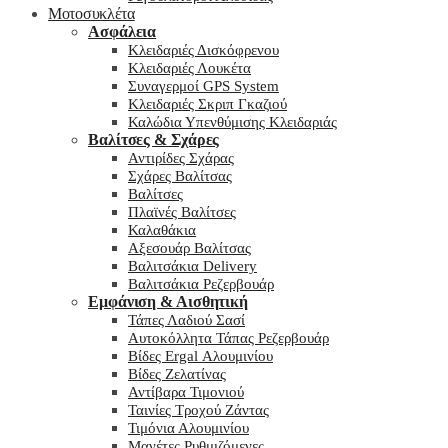
Μοτοσυκλέτα
Ασφάλεια
Κλειδαριές Δισκόφρενου
Κλειδαριές Λουκέτα
Συναγερμοί GPS System
Κλειδαριές Σκριπ Γκαζιού
Καλώδια Υπενθύμισης Κλειδαριάς
Βαλίτσες & Σχάρες
Αντιρίδες Σχάρας
Σχάρες Βαλίτσας
Βαλίτσες
Πλαϊνές Βαλίτσες
Καλαθάκια
Αξεσουάρ Βαλίτσας
Βαλιτσάκια Delivery
Βαλιτσάκια Ρεζερβουάρ
Εμφάνιση & Αισθητική
Τάπες Λαδιού Σασί
Αυτοκόλλητα Τάπας Ρεζερβουάρ
Βίδες Ergal Αλουμινίου
Βίδες Ζελατίνας
Αντίβαρα Τιμονιού
Ταινίες Τροχού Ζάντας
Τιμόνια Αλουμινίου
Μανέτες Ρυθμιζόμενες