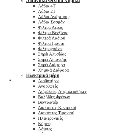
Λιπαντικά Φίλτρα Χημικά
Λάδια 4T
Λάδια 2T
Λάδια Ανάρτησης
Λάδια Σασμάν
Φίλτρα Αέρος
Φίλτρα Βενζίνης
Φιλτρά Λαδιού
Φίλτρα Ιμάντα
Φιλτροχοάνες
Σπρέι Αλυσίδας
Σπρέι Λίπανσης
Σπρέι Διάφορα
Χημικά Διάφορα
Hλεκτρικά μέρη
Checkout
Αισθητήρες
Ανορθωτές
Ασφάλειες Ασφαλειοθήκες
Βαλβίδες Φρένων
Βεντιλατέρ
Διακόπτες Κεντρικοί
Διακόπτες Τιμονιού
Ηλεκτρονικές
Κόρνες
Λάμπες