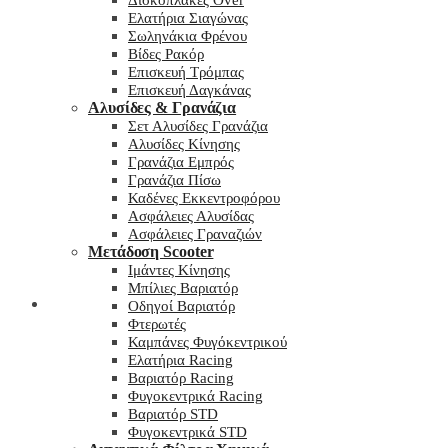
Δισκόπλακες Over
Ελατήρια Σιαγώνας
Σωληνάκια Φρένου
Βίδες Ρακόρ
Επισκευή Τρόμπας
Επισκευή Δαγκάνας
Αλυσίδες & Γρανάζια
Σετ Αλυσίδες Γρανάζια
Αλυσίδες Κίνησης
Γρανάζια Εμπρός
Γρανάζια Πίσω
Καδένες Εκκεντροφόρου
Ασφάλειες Αλυσίδας
Ασφάλειες Γραναζιών
Μετάδοση Scooter
Ιμάντες Κίνησης
Μπίλιες Βαριατόρ
My wishlist
Οδηγοί Βαριατόρ
Φτερωτές
Καμπάνες Φυγόκεντρικού
Ελατήρια Racing
Βαριατόρ Racing
Φυγοκεντρικά Racing
Βαριατόρ STD
Φυγοκεντρικά STD