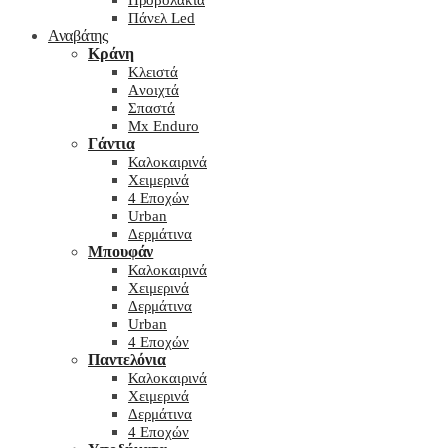
Προβολάκια
Πάνελ Led
Αναβάτης
Κράνη
Kλειστά
Aνοιχτά
Σπαστά
Mx Enduro
Γάντια
Καλοκαιρινά
Χειμερινά
4 Εποχών
Urban
Δερμάτινα
Μπουφάν
Καλοκαιρινά
Χειμερινά
Δερμάτινα
Urban
4 Εποχών
Παντελόνια
Καλοκαιρινά
Χειμερινά
Δερμάτινα
4 Εποχών