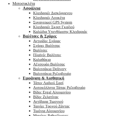
Μοτοσυκλέτα
Ασφάλεια
Κλειδαριές Δισκόφρενου
Κλειδαριές Λουκέτα
Συναγερμοί GPS System
Κλειδαριές Σκριπ Γκαζιού
Καλώδια Υπενθύμισης Κλειδαριάς
Βαλίτσες & Σχάρες
Αντιρίδες Σχάρας
Σχάρες Βαλίτσας
Βαλίτσες
Πλαϊνές Βαλίτσες
Καλαθάκια
Αξεσουάρ Βαλίτσας
Βαλιτσάκια Delivery
Βαλιτσάκια Ρεζερβουάρ
Εμφάνιση & Αισθητική
Τάπες Λαδιού Σασί
Αυτοκόλλητα Τάπας Ρεζερβουάρ
Βίδες Ergal Αλουμινίου
Βίδες Ζελατίνας
Αντίβαρα Τιμονιού
Ταινίες Τροχού Ζάντας
Τιμόνια Αλουμινίου
Μανέτες Ρυθμιζόμενες