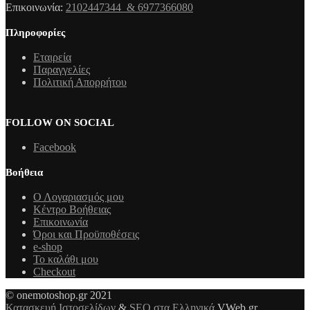
Επικοινωνία:
2102447344 & 6977366080
Πληροφορίες
Εταιρεία
Παραγγελίες
Πολιτική Απορρήτου
FOLLOW ON SOCIAL
Facebook
Βοήθεια
Ο Λογαριασμός μου
Κέντρο Βοήθειας
Επικοινωνία
Όροι και Προϋποθέσεις
e-shop
Το καλάθι μου
Checkout
© onemotoshop.gr 2021
Κατασκευή Ιστοσελίδων
&
SEO στα Ελληνικά
VWeb.gr