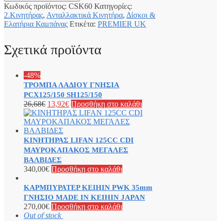
Κωδικός προϊόντος:
CSK60
Κατηγορίες:
2.Κινητήρας
,
Ανταλλακτικά Κινητήρα
,
Δίσκοι &
Ελατήρια Καμπάνας
Ετικέτα:
PREMIER UK
Σχετικά προϊόντα
-48%
ΤΡΟΜΠΑ ΛΑΔΙΟΥ ΓΝΗΣΙΑ
PCX125/150 SH125/150
26,68
€
13,92
€
Προσθήκη στο καλάθι
ΚΙΝΗΤΗΡΑΣ LIFAN 125CC CDI
ΜΑΥΡΟΚΑΠΑΚΟΣ ΜΕΓΑΛΕΣ
ΒΑΛΒΙΔΕΣ
340,00
€
Προσθήκη στο καλάθι
ΚΑΡΜΠΥΡΑΤΕΡ KEIHIN PWK 35mm
ΓΝΗΣΙΟ MADE ΙΝ KEIHIN JAPAN
270,00
€
Προσθήκη στο καλάθι
Out of stock