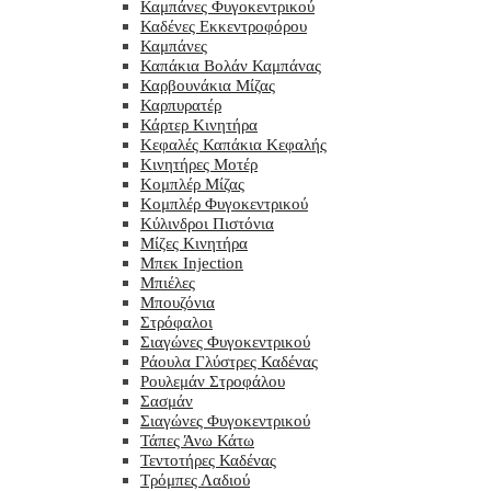
Καμπάνες Φυγοκεντρικού
Καδένες Εκκεντροφόρου
Καμπάνες
Καπάκια Βολάν Καμπάνας
Καρβουνάκια Μίζας
Καρπυρατέρ
Κάρτερ Κινητήρα
Κεφαλές Καπάκια Κεφαλής
Κινητήρες Μοτέρ
Κομπλέρ Μίζας
Κομπλέρ Φυγοκεντρικού
Κύλινδροι Πιστόνια
Μίζες Κινητήρα
Μπεκ Injection
Μπιέλες
Μπουζόνια
Στρόφαλοι
Σιαγώνες Φυγοκεντρικού
Ράουλα Γλύστρες Καδένας
Ρουλεμάν Στροφάλου
Σασμάν
Σιαγώνες Φυγοκεντρικού
Τάπες Άνω Κάτω
Τεντοτήρες Καδένας
Τρόμπες Λαδιού