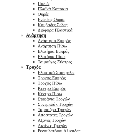
Ποδιές
Πλαϊνά Καπάκια
Ουρές
Ενώσεις Ουράς
Κουβαδες Σελας
Διάφορα Πλαστικά
Ανάρτηση
Ανάρτηση Εμπρός
Ανάρτηση Πίσω
Ελατήρια Εμπρός
Ελατήρια Πίσω
Τσιμούχες Ξύστρες
Τροχός
Ελαστικά Σαμπρέλες
Τροχός Εμπρός
Τροχός Πίσω
Κέντρο Εμπρός
Κέντρο Πίσω
Στεφάνια Τροχών
Συνεμπλόκ Τροχών
Ταμπούρα Τροχών
Αποστάτες Τροχών
Άξονες Τροχών
Ακτίνες Τροχών
Ρεγουλατόροι Αλυσιδας