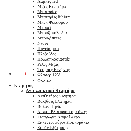
Λάμπες led
Μίζες Κινητήρα
Μπαταρίες
Μπαταρίες lithium
Μπεκ Ψεκασμου
Μπουζί
Μπουζοκαλώδια
Μπουζόπιπες
Ντουϊ
Πηνεία μάτι
Πλεξούδες
Πολλαπλασιαστές
Ρελές Μίζας
Τρόμπες Βενζίνης
0,00
€
0
Φλάσερ 12V
Φλοτέρ
Κινητήρας
Ανταλλακτικά Κινητήρα
Αισθητήρες κινητήρα
Βαλβίδες Ελατήρια
Βολάν Πηνία
Δίσκοι Ελατήρια καμπάνας
Εισαγωγές Λαιμοί Αέρα
Εκκεντροφόροι Κοκκοράκια
Ζουάν Εξάτμισης