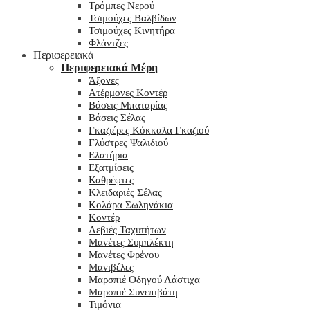
Τρόμπες Νερού
Τσιμούχες Βαλβίδων
Τσιμούχες Κινητήρα
Φλάντζες
Περιφερειακά
Περιφερειακά Μέρη
Άξονες
Ατέρμονες Κοντέρ
Βάσεις Μπαταρίας
Βάσεις Σέλας
Γκαζιέρες Κόκκαλα Γκαζιού
Γλύστρες Ψαλιδιού
Ελατήρια
Εξατμίσεις
Καθρέφτες
Κλειδαριές Σέλας
Κολάρα Σωληνάκια
Κοντέρ
Λεβιές Ταχυτήτων
Μανέτες Συμπλέκτη
Μανέτες Φρένου
Μανιβέλες
Μαρσπιέ Οδηγού Λάστιχα
Μαρσπιέ Συνεπιβάτη
Τιμόνια