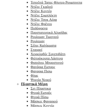
Τεποζιτά Ταπες Φλοτερ Ρουμπινετα
Ντίζες Γκαζιού
Ντίζες Κοντέρ
Ντίζες Συμπλέκτη
Ντίζες Τσοκ Αέρα
Ντίζες Φρένου
Ποδόφρενα
Προστατευτικά Αλυσίδας
Ρουλεμαν Τιμονιού
Ρουλεμαν
Σέλες Καλύμματα
Σταυροί
Χειρολαβές Συνεπιβάτη
Φιλτρόκουτα Λάστιχα
Φισούνες Μπροστινού
Φανάρια Εμπρος
Φαναρια Πισω
Φλας
Ψυγεία Νερού
Πλαστικά Μέρη
Σετ Πλαστικα
Φτερά Εμπρός
Φτερά Πίσω
Μάσκες Φαναριού
Μάσκες Κοντέρ