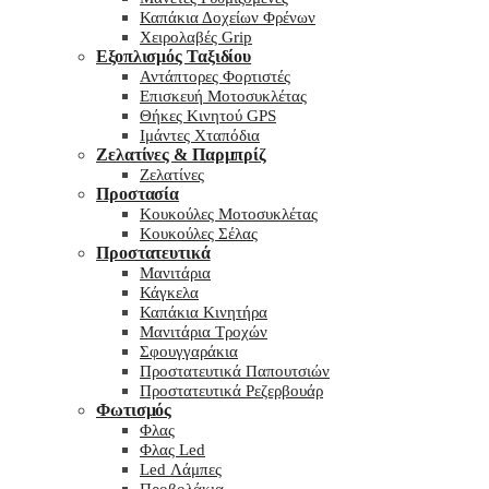
Καπάκια Δοχείων Φρένων
Χειρολαβές Grip
Εξοπλισμός Ταξιδίου
Αντάπτορες Φορτιστές
Επισκευή Μοτοσυκλέτας
Θήκες Κινητού GPS
Ιμάντες Χταπόδια
Ζελατίνες & Παρμπρίζ
Ζελατίνες
Προστασία
Κουκούλες Μοτοσυκλέτας
Κουκούλες Σέλας
Προστατευτικά
Μανιτάρια
Κάγκελα
Καπάκια Κινητήρα
Μανιτάρια Τροχών
Σφουγγαράκια
Προστατευτικά Παπουτσιών
Προστατευτικά Ρεζερβουάρ
Φωτισμός
Φλας
Φλας Led
Led Λάμπες