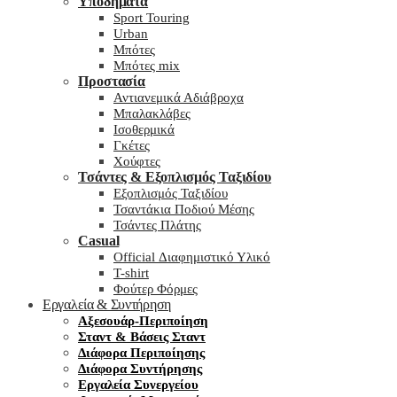
Υποδήματα
Sport Touring
Urban
Μπότες
Μπότες mix
Προστασία
Αντιανεμικά Αδιάβροχα
Μπαλακλάβες
Ισοθερμικά
Γκέτες
Χούφτες
Τσάντες & Εξοπλισμός Ταξιδίου
Εξοπλισμός Ταξιδίου
Τσαντάκια Ποδιού Μέσης
Τσάντες Πλάτης
Casual
Official Διαφημιστικό Υλικό
T-shirt
Φούτερ Φόρμες
Εργαλεία & Συντήρηση
Αξεσουάρ-Περιποίηση
Σταντ & Βάσεις Σταντ
Διάφορα Περιποίησης
Διάφορα Συντήρησης
Εργαλεία Συνεργείου