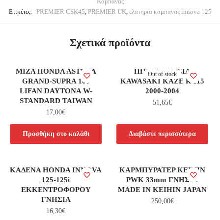
Καμπάνας
Ετικέτες:
PREMIER CSK45
,
PREMIER UK
,
ελατηρια καμπανας innova 125
Σχετικά προϊόντα
ΜΙΖΑ HONDA ASTREA
ΠΗΝΙΑ ΓΝΗΣΙΑ
Out of stock
GRAND-SUPRA 100
KAWASAKI KAZE R 115
LIFAN DAYTONA W-
2000-2004
STANDARD TAIWAN
51,65
€
17,00
€
Προσθήκη στο καλάθι
Διαβάστε περισσότερα
ΚΑΔΕΝΑ HONDA INNOVA
ΚΑΡΜΠΥΡΑΤΕΡ KEIHIN
125-125i
PWK 33mm ΓΝΗΣΙΟ
ΕΚΚΕΝΤΡΟΦΟΡΟΥ
MADE ΙΝ KEIHIN JAPAN
ΓΝΗΣΙΑ
250,00
€
16,30
€