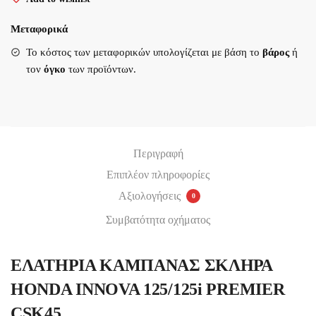
INNOVA
125/125i
Μεταφορικά
Υποβολή
PREMIER
Το κόστος των μεταφορικών υπολογίζεται με βάση το
βάρος
ή
CSK45
τον
όγκο
των προϊόντων.
ποσότητα
Περιγραφή
Επιπλέον πληροφορίες
Αξιολογήσεις
0
Συμβατότητα οχήματος
ΕΛΑΤΗΡΙΑ ΚΑΜΠΑΝΑΣ ΣΚΛΗΡΑ
HONDA INNOVA 125/125i PREMIER
CSK45