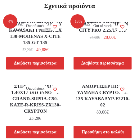
Σχετικά προϊόντα
-4%
-18%
ΡΟΥΛΕΜΑΝ ΤΙΜΟΝΙΟΥ
ΕΛΑΣΤΙΚΟ MICHELIN
Out of stock
Out of stock
KAWASAKI ΓΝΗΣΙΑ ZX
CITY PRO 2,25/17 38P
130-MODENAS X-CITE
28,00
€
34,00
€
135-GT 135
49,88
€
52,20
€
Διαβάστε περισσότερα
Διαβάστε περισσότερα
ΣΤΕΦΑΝΙ ΤΡΟΧΟΥ
ΑΜΟΡΤΙΣΕΡ ΠΙΣΩ
Out of stock
1.40X17 DID INNOVA-
YAMAHA CRYPTON X-
GRAND-SUPRA-C50-
135 KAYABA 5YP-F2210-
KAZE-R-KRISS-ZX130-
02
CRYPTON
80,00
€
23,20
€
Διαβάστε περισσότερα
Προσθήκη στο καλάθι