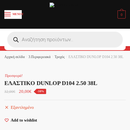
Skip
Skip
to
to
ΜΕΝΟΥ
0
navigation
content
Όνομα και Επίθετο
*
Products
search
First
Last
Αρχική σελίδα
/
3.Περιφερειακά
/
Τροχός
/
ΕΛΑΣΤΙΚΟ DUNLOP D104 2.50 38L
Email
*
Προσφορά!
ΕΛΑΣΤΙΚΟ DUNLOP D104 2.50 38L
Το Σχόλιο ή το Μήνυμά σας
*
20,00
€
32,00
€
-38%
Εξαντλημένο
Add to wishlist