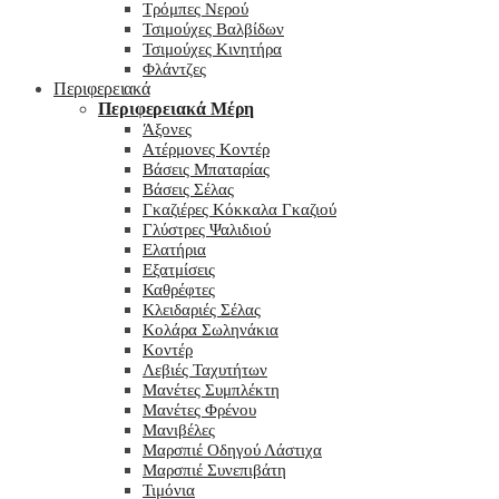
Τρόμπες Νερού
Τσιμούχες Βαλβίδων
Τσιμούχες Κινητήρα
Φλάντζες
Περιφερειακά
Περιφερειακά Μέρη
Άξονες
Ατέρμονες Κοντέρ
Βάσεις Μπαταρίας
Βάσεις Σέλας
Γκαζιέρες Κόκκαλα Γκαζιού
Γλύστρες Ψαλιδιού
Ελατήρια
Εξατμίσεις
Καθρέφτες
Κλειδαριές Σέλας
Κολάρα Σωληνάκια
Κοντέρ
Λεβιές Ταχυτήτων
Μανέτες Συμπλέκτη
Μανέτες Φρένου
Μανιβέλες
Μαρσπιέ Οδηγού Λάστιχα
Μαρσπιέ Συνεπιβάτη
Τιμόνια