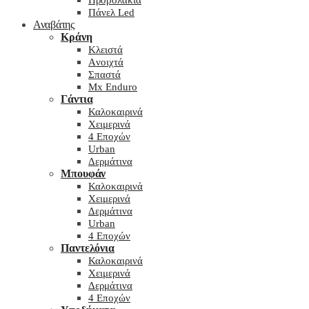
Προβολάκια
Πάνελ Led
Αναβάτης
Κράνη
Kλειστά
Aνοιχτά
Σπαστά
Mx Enduro
Γάντια
Καλοκαιρινά
Χειμερινά
4 Εποχών
Urban
Δερμάτινα
Μπουφάν
Καλοκαιρινά
Χειμερινά
Δερμάτινα
Urban
4 Εποχών
Παντελόνια
Καλοκαιρινά
Χειμερινά
Δερμάτινα
4 Εποχών