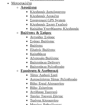
Μοτοσυκλέτα
Ασφάλεια
Κλειδαριές Δισκόφρενου
Κλειδαριές Λουκέτα
Συναγερμοί GPS System
Κλειδαριές Σκριπ Γκαζιού
Καλώδια Υπενθύμισης Κλειδαριάς
Βαλίτσες & Σχάρες
Αντιρίδες Σχάρας
Σχάρες Βαλίτσας
Βαλίτσες
Πλαϊνές Βαλίτσες
Καλαθάκια
Αξεσουάρ Βαλίτσας
Βαλιτσάκια Delivery
Βαλιτσάκια Ρεζερβουάρ
Εμφάνιση & Αισθητική
Τάπες Λαδιού Σασί
Αυτοκόλλητα Τάπας Ρεζερβουάρ
Βίδες Ergal Αλουμινίου
Βίδες Ζελατίνας
Αντίβαρα Τιμονιού
Ταινίες Τροχού Ζάντας
Τιμόνια Αλουμινίου
Μανέτες Ρυθμιζόμενες