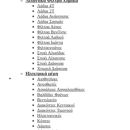
Λιπαντικά Φίλτρα Χημικά
Λάδια 4T
Λάδια 2T
Λάδια Ανάρτησης
Λάδια Σασμάν
Φίλτρα Αέρος
Φίλτρα Βενζίνης
Φιλτρά Λαδιού
Φίλτρα Ιμάντα
Φιλτροχοάνες
Σπρέι Αλυσίδας
Σπρέι Λίπανσης
Σπρέι Διάφορα
Χημικά Διάφορα
Hλεκτρικά μέρη
Checkout
Αισθητήρες
Ανορθωτές
Ασφάλειες Ασφαλειοθήκες
Βαλβίδες Φρένων
Βεντιλατέρ
Διακόπτες Κεντρικοί
Διακόπτες Τιμονιού
Ηλεκτρονικές
Κόρνες
Λάμπες