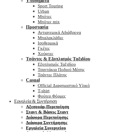
Υποδήματα
Sport Touring
Urban
Μπότες
Μπότες mix
Προστασία
Αντιανεμικά Αδιάβροχα
Μπαλακλάβες
Ισοθερμικά
Γκέτες
Χούφτες
Τσάντες & Εξοπλισμός Ταξιδίου
Εξοπλισμός Ταξιδίου
Τσαντάκια Ποδιού Μέσης
Τσάντες Πλάτης
Casual
Official Διαφημιστικό Υλικό
T-shirt
Φούτερ Φόρμες
Εργαλεία & Συντήρηση
Αξεσουάρ-Περιποίηση
Σταντ & Βάσεις Σταντ
Διάφορα Περιποίησης
Διάφορα Συντήρησης
Εργαλεία Συνεργείου