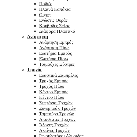
Ποδιές
Πλαϊνά Καπάκια
Ουρές
Ενώσεις Ουράς
Κουβαδες Σελας
Διάφορα Πλαστικά
Ανάρτηση
Ανάρτηση Εμπρός
Ανάρτηση Πίσω
Ελατήρια Εμπρός
Ελατήρια Πίσω
Τσιμούχες Ξύστρες
Τροχός
Ελαστικά Σαμπρέλες
Τροχός Εμπρός
Τροχός Πίσω
Κέντρο Εμπρός
Κέντρο Πίσω
Στεφάνια Τροχών
Συνεμπλόκ Τροχών
Ταμπούρα Τροχών
Αποστάτες Τροχών
Άξονες Τροχών
Ακτίνες Τροχών
Ρεγουλατόροι Αλυσιδας