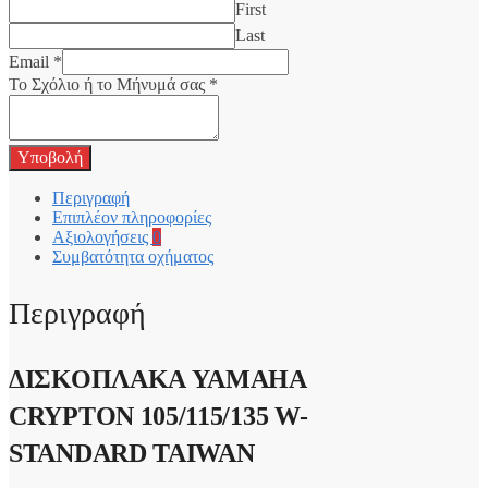
First
Last
Email
*
Το Σχόλιο ή το Μήνυμά σας
*
Υποβολή
Περιγραφή
Επιπλέον πληροφορίες
Αξιολογήσεις
0
Συμβατότητα οχήματος
Περιγραφή
ΔΙΣΚΟΠΛΑΚΑ YAMAHA
CRYPTON 105/115/135 W-
STANDARD TAIWAN