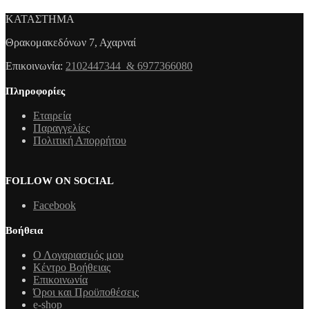
ΚΑΤΑΣΤΗΜΑ
Θρακομακεδόνων 7, Αχαρναί
Επικοινωνία:
2102447344 & 6977366080
Πληροφορίες
Εταιρεία
Παραγγελίες
Πολιτική Απορρήτου
FOLLOW ON SOCIAL
Facebook
Βοήθεια
Ο Λογαριασμός μου
Κέντρο Βοήθειας
Επικοινωνία
Όροι και Προϋποθέσεις
e-shop