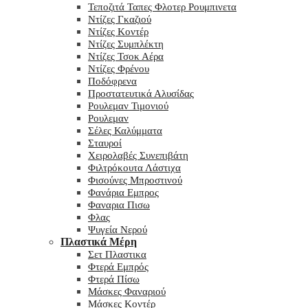
Τεποζιτά Ταπες Φλοτερ Ρουμπινετα
Ντίζες Γκαζιού
Ντίζες Κοντέρ
Ντίζες Συμπλέκτη
Ντίζες Τσοκ Αέρα
Ντίζες Φρένου
Ποδόφρενα
Προστατευτικά Αλυσίδας
Ρουλεμαν Τιμονιού
Ρουλεμαν
Σέλες Καλύμματα
Σταυροί
Χειρολαβές Συνεπιβάτη
Φιλτρόκουτα Λάστιχα
Φισούνες Μπροστινού
Φανάρια Εμπρος
Φαναρια Πισω
Φλας
Ψυγεία Νερού
Πλαστικά Μέρη
Σετ Πλαστικα
Φτερά Εμπρός
Φτερά Πίσω
Μάσκες Φαναριού
Μάσκες Κοντέρ