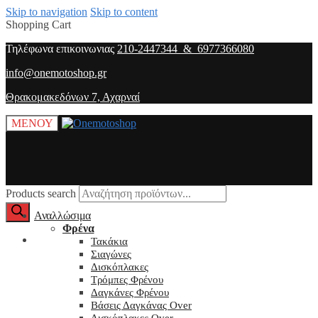
Skip to navigation
Skip to content
Shopping Cart
Τηλέφωνα επικοινωνιας
210-2447344 & 6977366080
info@onemotoshop.gr
Θρακομακεδόνων 7, Αχαρναί
ΜΕΝΟΥ
Products search
Αναλλώσιμα
Φρένα
O λογαριασμός μου
Τακάκια
Σιαγώνες
Δισκόπλακες
Τρόμπες Φρένου
Δαγκάνες Φρένου
Βάσεις Δαγκάνας Over