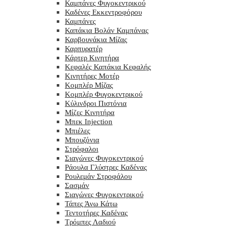
Καμπάνες Φυγοκεντρικού
Καδένες Εκκεντροφόρου
Καμπάνες
Καπάκια Βολάν Καμπάνας
Καρβουνάκια Μίζας
Καρπυρατέρ
Κάρτερ Κινητήρα
Κεφαλές Καπάκια Κεφαλής
Κινητήρες Μοτέρ
Κομπλέρ Μίζας
Κομπλέρ Φυγοκεντρικού
Κύλινδροι Πιστόνια
Μίζες Κινητήρα
Μπεκ Injection
Μπιέλες
Μπουζόνια
Στρόφαλοι
Σιαγώνες Φυγοκεντρικού
Ράουλα Γλύστρες Καδένας
Ρουλεμάν Στροφάλου
Σασμάν
Σιαγώνες Φυγοκεντρικού
Τάπες Άνω Κάτω
Τεντοτήρες Καδένας
Τρόμπες Λαδιού