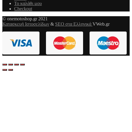
Το καλάθι μου
Checkout
© onemotoshop.gr 2021
Κατασκευή Ιστοσελίδων
&
SEO στα Ελληνικά
VWeb.gr