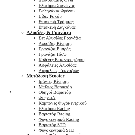
Δισκόπλακες Over
Ελατήρια Σιαγώνας
Σωληνάκια Φρένου
Βίδες Ρακόρ
Επισκευή Τρόμπας
Επισκευή Δαγκάνας
Αλυσίδες & Γρανάζια
Σετ Αλυσίδες Γρανάζια
Αλυσίδες Κίνησης
Γρανάζια Εμπρός
Γρανάζια Πίσω
Καδένες Εκκεντροφόρου
Ασφάλειες Αλυσίδας
Ασφάλειες Γραναζιών
Μετάδοση Scooter
Ιμάντες Κίνησης
Μπίλιες Βαριατόρ
My wishlist
Οδηγοί Βαριατόρ
Φτερωτές
Καμπάνες Φυγόκεντρικού
Ελατήρια Racing
Βαριατόρ Racing
Φυγοκεντρικά Racing
Βαριατόρ STD
Φυγοκεντρικά STD