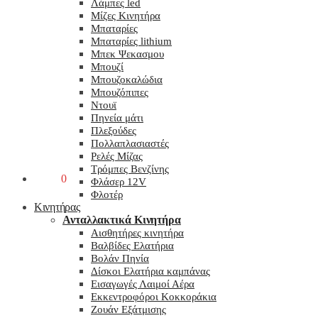
Λάμπες led
Μίζες Κινητήρα
Μπαταρίες
Μπαταρίες lithium
Μπεκ Ψεκασμου
Μπουζί
Μπουζοκαλώδια
Μπουζόπιπες
Ντουϊ
Πηνεία μάτι
Πλεξούδες
Πολλαπλασιαστές
Ρελές Μίζας
Τρόμπες Βενζίνης
0,00
€
0
Φλάσερ 12V
Φλοτέρ
Κινητήρας
Ανταλλακτικά Κινητήρα
Αισθητήρες κινητήρα
Βαλβίδες Ελατήρια
Βολάν Πηνία
Δίσκοι Ελατήρια καμπάνας
Εισαγωγές Λαιμοί Αέρα
Εκκεντροφόροι Κοκκοράκια
Ζουάν Εξάτμισης