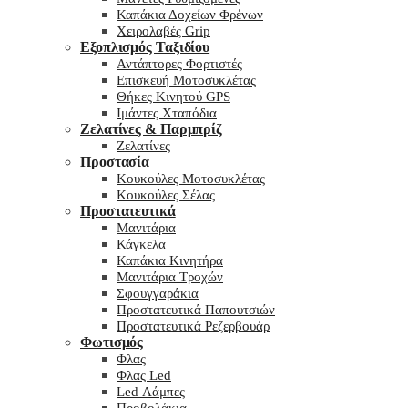
Καπάκια Δοχείων Φρένων
Χειρολαβές Grip
Εξοπλισμός Ταξιδίου
Αντάπτορες Φορτιστές
Επισκευή Μοτοσυκλέτας
Θήκες Κινητού GPS
Ιμάντες Χταπόδια
Ζελατίνες & Παρμπρίζ
Ζελατίνες
Προστασία
Κουκούλες Μοτοσυκλέτας
Κουκούλες Σέλας
Προστατευτικά
Μανιτάρια
Κάγκελα
Καπάκια Κινητήρα
Μανιτάρια Τροχών
Σφουγγαράκια
Προστατευτικά Παπουτσιών
Προστατευτικά Ρεζερβουάρ
Φωτισμός
Φλας
Φλας Led
Led Λάμπες