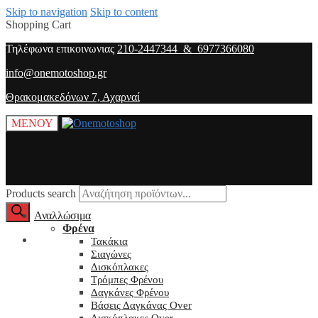
Skip to navigation
Skip to content
Shopping Cart
Τηλέφωνα επικοινωνιας
210-2447344 & 6977366080
info@onemotoshop.gr
Θρακομακεδόνων 7, Αχαρναί
ΜΕΝΟΥ
Products search
Αναλλώσιμα
Φρένα
O λογαριασμός μου
Τακάκια
Σιαγώνες
Δισκόπλακες
Τρόμπες Φρένου
Δαγκάνες Φρένου
Βάσεις Δαγκάνας Over