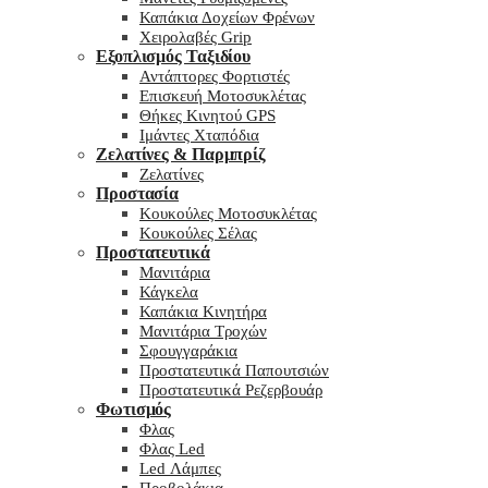
Καπάκια Δοχείων Φρένων
Χειρολαβές Grip
Εξοπλισμός Ταξιδίου
Αντάπτορες Φορτιστές
Επισκευή Μοτοσυκλέτας
Θήκες Κινητού GPS
Ιμάντες Χταπόδια
Ζελατίνες & Παρμπρίζ
Ζελατίνες
Προστασία
Κουκούλες Μοτοσυκλέτας
Κουκούλες Σέλας
Προστατευτικά
Μανιτάρια
Κάγκελα
Καπάκια Κινητήρα
Μανιτάρια Τροχών
Σφουγγαράκια
Προστατευτικά Παπουτσιών
Προστατευτικά Ρεζερβουάρ
Φωτισμός
Φλας
Φλας Led
Led Λάμπες