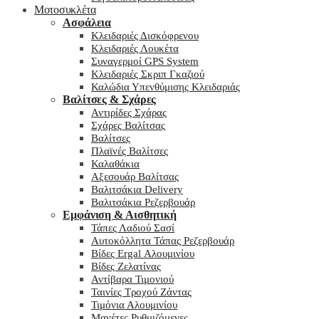
Μοτοσυκλέτα
Ασφάλεια
Κλειδαριές Δισκόφρενου
Κλειδαριές Λουκέτα
Συναγερμοί GPS System
Κλειδαριές Σκριπ Γκαζιού
Καλώδια Υπενθύμισης Κλειδαριάς
Βαλίτσες & Σχάρες
Αντιρίδες Σχάρας
Σχάρες Βαλίτσας
Βαλίτσες
Πλαϊνές Βαλίτσες
Καλαθάκια
Αξεσουάρ Βαλίτσας
Βαλιτσάκια Delivery
Βαλιτσάκια Ρεζερβουάρ
Εμφάνιση & Αισθητική
Τάπες Λαδιού Σασί
Αυτοκόλλητα Τάπας Ρεζερβουάρ
Βίδες Ergal Αλουμινίου
Βίδες Ζελατίνας
Αντίβαρα Τιμονιού
Ταινίες Τροχού Ζάντας
Τιμόνια Αλουμινίου
Μανέτες Ρυθμιζόμενες