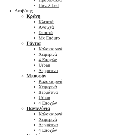
Προβολάκια
Πάνελ Led
Αναβάτης
Κράνη
Kλειστά
Aνοιχτά
Σπαστά
Mx Enduro
Γάντια
Καλοκαιρινά
Χειμερινά
4 Εποχών
Urban
Δερμάτινα
Μπουφάν
Καλοκαιρινά
Χειμερινά
Δερμάτινα
Urban
4 Εποχών
Παντελόνια
Καλοκαιρινά
Χειμερινά
Δερμάτινα
4 Εποχών