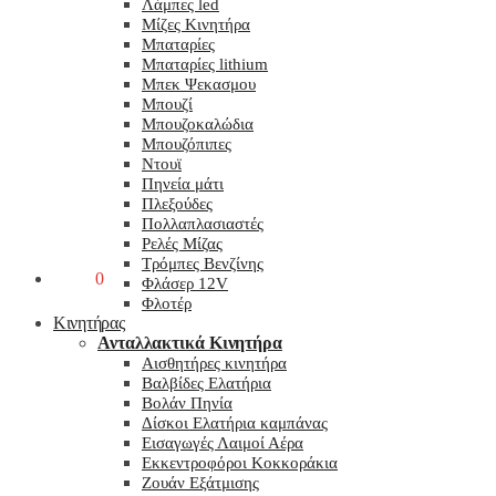
Λάμπες led
Μίζες Κινητήρα
Μπαταρίες
Μπαταρίες lithium
Μπεκ Ψεκασμου
Μπουζί
Μπουζοκαλώδια
Μπουζόπιπες
Ντουϊ
Πηνεία μάτι
Πλεξούδες
Πολλαπλασιαστές
Ρελές Μίζας
Τρόμπες Βενζίνης
0,00
€
0
Φλάσερ 12V
Φλοτέρ
Κινητήρας
Ανταλλακτικά Κινητήρα
Αισθητήρες κινητήρα
Βαλβίδες Ελατήρια
Βολάν Πηνία
Δίσκοι Ελατήρια καμπάνας
Εισαγωγές Λαιμοί Αέρα
Εκκεντροφόροι Κοκκοράκια
Ζουάν Εξάτμισης