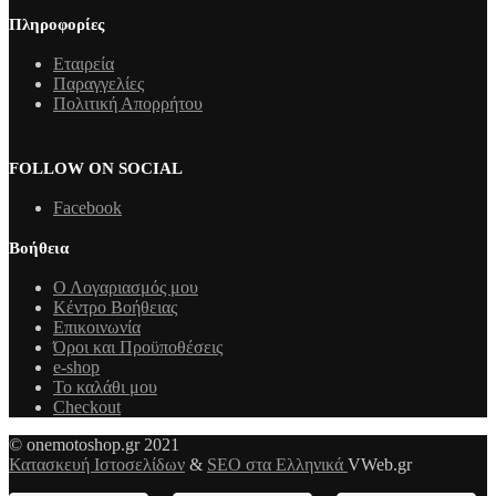
Πληροφορίες
Εταιρεία
Παραγγελίες
Πολιτική Απορρήτου
FOLLOW ON SOCIAL
Facebook
Βοήθεια
Ο Λογαριασμός μου
Κέντρο Βοήθειας
Επικοινωνία
Όροι και Προϋποθέσεις
e-shop
Το καλάθι μου
Checkout
© onemotoshop.gr 2021
Κατασκευή Ιστοσελίδων
&
SEO στα Ελληνικά
VWeb.gr