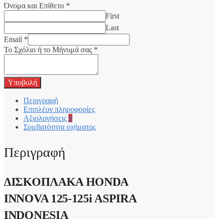
Όνομα και Επίθετο
*
First
Last
Email
*
Το Σχόλιο ή το Μήνυμά σας
*
Υποβολή
Περιγραφή
Επιπλέον πληροφορίες
Αξιολογήσεις
0
Συμβατότητα οχήματος
Περιγραφή
ΔΙΣΚΟΠΛΑΚΑ HONDA
INNOVA 125-125i ASPIRA
INDONESIA