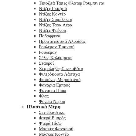
Τεποζιτά Ταπες Φλοτερ Ρουμπινετα
Ντίζες Γκαζιού
Ντίζες Κοντέρ
Ντίζες Συμπλέκτη
Ντίζες Τσοκ Αέρα
Ντίζες Φρένου
Ποδόφρενα
Προστατευτικά Αλυσίδας
Ρουλεμαν Τιμονιού
Ρουλεμαν
Σέλες Καλύμματα
Σταυροί
Χειρολαβές Συνεπιβάτη
Φιλτρόκουτα Λάστιχα
Φισούνες Μπροστινού
Φανάρια Εμπρος
Φαναρια Πισω
Φλας
Ψυγεία Νερού
Πλαστικά Μέρη
Σετ Πλαστικα
Φτερά Εμπρός
Φτερά Πίσω
Μάσκες Φαναριού
Μάσκες Κοντέρ