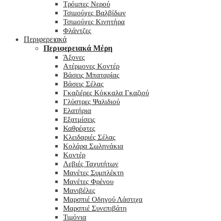
Τρόμπες Νερού
Τσιμούχες Βαλβίδων
Τσιμούχες Κινητήρα
Φλάντζες
Περιφερειακά
Περιφερειακά Μέρη
Άξονες
Ατέρμονες Κοντέρ
Βάσεις Μπαταρίας
Βάσεις Σέλας
Γκαζιέρες Κόκκαλα Γκαζιού
Γλύστρες Ψαλιδιού
Ελατήρια
Εξατμίσεις
Καθρέφτες
Κλειδαριές Σέλας
Κολάρα Σωληνάκια
Κοντέρ
Λεβιές Ταχυτήτων
Μανέτες Συμπλέκτη
Μανέτες Φρένου
Μανιβέλες
Μαρσπιέ Οδηγού Λάστιχα
Μαρσπιέ Συνεπιβάτη
Τιμόνια