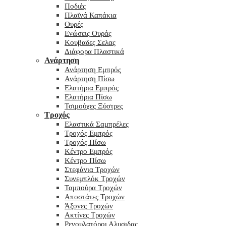
Ποδιές
Πλαϊνά Καπάκια
Ουρές
Ενώσεις Ουράς
Κουβαδες Σελας
Διάφορα Πλαστικά
Ανάρτηση
Ανάρτηση Εμπρός
Ανάρτηση Πίσω
Ελατήρια Εμπρός
Ελατήρια Πίσω
Τσιμούχες Ξύστρες
Τροχός
Ελαστικά Σαμπρέλες
Τροχός Εμπρός
Τροχός Πίσω
Κέντρο Εμπρός
Κέντρο Πίσω
Στεφάνια Τροχών
Συνεμπλόκ Τροχών
Ταμπούρα Τροχών
Αποστάτες Τροχών
Άξονες Τροχών
Ακτίνες Τροχών
Ρεγουλατόροι Αλυσιδας