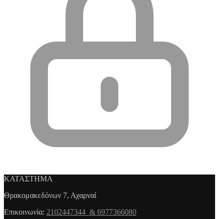
ΚΑΤΑΣΤΗΜΑ
Θρακομακεδόνων 7, Αχαρναί
Επικοινωνία:
2102447344 & 6977366080