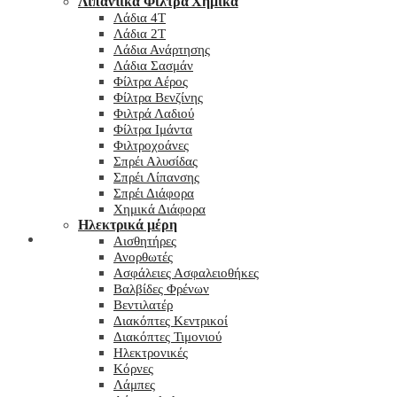
Λιπαντικά Φίλτρα Χημικά
Λάδια 4T
Λάδια 2T
Λάδια Ανάρτησης
Λάδια Σασμάν
Φίλτρα Αέρος
Φίλτρα Βενζίνης
Φιλτρά Λαδιού
Φίλτρα Ιμάντα
Φιλτροχοάνες
Σπρέι Αλυσίδας
Σπρέι Λίπανσης
Σπρέι Διάφορα
Χημικά Διάφορα
Hλεκτρικά μέρη
Checkout
Αισθητήρες
Ανορθωτές
Ασφάλειες Ασφαλειοθήκες
Βαλβίδες Φρένων
Βεντιλατέρ
Διακόπτες Κεντρικοί
Διακόπτες Τιμονιού
Ηλεκτρονικές
Κόρνες
Λάμπες