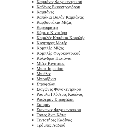
Καμπάνες Φυγοκεντρικού
Καδένες Εκκεντροφόρου
Καμπάνες
Καπάκια Βολάν Καμπάνας
Καρβουνάκια Μίζας
Καρπυρατέρ
Κάρτερ Κινητήρα
Κεφαλές Καπάκια Κεφαλής
Κινητήρες Μοτέρ
Κομπλέρ Μίζας
Κομπλέρ Φυγοκεντρικού
Κύλινδροι Πιστόνια
Μίζες Κινητήρα
Μπεκ Injection
Μπιέλες
Μπουζόνια
Στρόφαλοι
Σιαγώνες Φυγοκεντρικού
Ράουλα Γλύστρες Καδένας
Ρουλεμάν Στροφάλου
Σασμάν
Σιαγώνες Φυγοκεντρικού
Τάπες Άνω Κάτω
Τεντοτήρες Καδένας
Τρόμπες Λαδιού