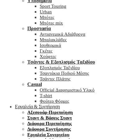
Υποδήματα
Sport Touring
Urban
Μπότες
Μπότες mix
Προστασία
Αντιανεμικά Αδιάβροχα
Μπαλακλάβες
Ισοθερμικά
Γκέτες
Χούφτες
Τσάντες & Εξοπλισμός Ταξιδίου
Εξοπλισμός Ταξιδίου
Τσαντάκια Ποδιού Μέσης
Τσάντες Πλάτης
Casual
Official Διαφημιστικό Υλικό
T-shirt
Φούτερ Φόρμες
Εργαλεία & Συντήρηση
Αξεσουάρ-Περιποίηση
Σταντ & Βάσεις Σταντ
Διάφορα Περιποίησης
Διάφορα Συντήρησης
Εργαλεία Συνεργείου