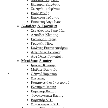
Δισκόπλακες Over
Ελατήρια Σιαγώνας
Σωληνάκια Φρένου
Βίδες Ρακόρ
Επισκευή Τρόμπας
Επισκευή Δαγκάνας
Αλυσίδες & Γρανάζια
Σετ Αλυσίδες Γρανάζια
Αλυσίδες Κίνησης
Γρανάζια Εμπρός
Γρανάζια Πίσω
Καδένες Εκκεντροφόρου
Ασφάλειες Αλυσίδας
Ασφάλειες Γραναζιών
Μετάδοση Scooter
Ιμάντες Κίνησης
Μπίλιες Βαριατόρ
My wishlist
Οδηγοί Βαριατόρ
Φτερωτές
Καμπάνες Φυγόκεντρικού
Ελατήρια Racing
Βαριατόρ Racing
Φυγοκεντρικά Racing
Βαριατόρ STD
Φυγοκεντρικά STD