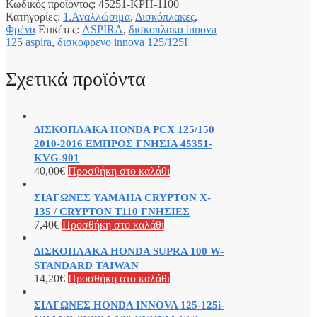
Κωδικός προϊόντος:
45251-KPH-1100
Κατηγορίες:
1.Αναλλώσιμα
,
Δισκόπλακες
,
Φρένα
Ετικέτες:
ASPIRA
,
δισκοπλακα innova
125 aspira
,
δισκοφρενο innova 125/125I
Σχετικά προϊόντα
ΔΙΣΚΟΠΛΑΚΑ HONDA PCX 125/150
2010-2016 ΕΜΠΡΟΣ ΓΝΗΣΙΑ 45351-
KVG-901
40,00
€
Προσθήκη στο καλάθι
ΣΙΑΓΩΝΕΣ YAMAHA CRYPTON X-
135 / CRYPTON T110 ΓΝΗΣΙΕΣ
7,40
€
Προσθήκη στο καλάθι
ΔΙΣΚΟΠΛΑΚΑ HONDA SUPRA 100 W-
STANDARD TAIWAN
14,20
€
Προσθήκη στο καλάθι
ΣΙΑΓΩΝΕΣ HONDA INNOVA 125-125i-