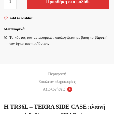
Προσθήκη στο καλάθι
SHAD
TR36L/D0TR36100L
TERRA
Add to wishlist
ALUMINIUM
ΑΡΙΣΤΕΡΗ
Μεταφορικά
ΠΛΑΪΝΗ
Το κόστος των μεταφορικών υπολογίζεται με βάση το
βάρος
ή
ποσότητα
τον
όγκο
των προϊόντων.
Περιγραφή
Επιπλέον πληροφορίες
Αξιολογήσεις
0
Η TR36L – TERRA SIDE CASE πλαϊνή