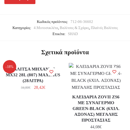
Κωδικός προϊόντος:
712-06-36602
Κατηγορίες:
4.Μοτοσυκλέτα
,
Βαλίτσες & Σχάρες
,
Πλαϊνές Βαλίτσες
Ετικέτα:
SHAD
Σχετικά προϊόντα
-18%
ΒΑΛΙΤΣΑ ΜΗΧΑΝΗΣ
MX32 28L (807) MAXIMUS
(28ΛΙΤΡΑ)
28,42
€
34,80
€
ΚΛΕΙΔΑΡΙΑ ZOVII ZS6
ΜΕ ΣΥΝΑΓΕΡΜΟ
GREEN-BLACK (6ΧΙΛ.
ΑΞΟΝΑΣ) ΜΕΓΑΛΗΣ
ΠΡΟΣΤΑΣΙΑΣ
44,08
€