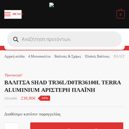
Skip
Skip
Όνομα και Επίθετο
*
to
to
ΜΕΝΟΥ
0
navigation
content
First
Last
Products
search
Email
*
Αρχική σελίδα
/
4.Μοτοσυκλέτα
/
Βαλίτσες & Σχάρες
/
Πλαϊνές Βαλίτσες
/
ΒΑΛΙΤΣΑ
Το Σχόλιο ή το Μήνυμά σας
*
Προσφορά!
ΒΑΛΙΤΣΑ SHAD TR36L/D0TR36100L TERRA
ALUMINIUM ΑΡΙΣΤΕΡΗ ΠΛΑΪΝΗ
238,80
€
355,00
€
-33%
Διαθέσιμο κατόπιν παραγγελίας
Υποβολή
ΒΑΛΙΤΣΑ