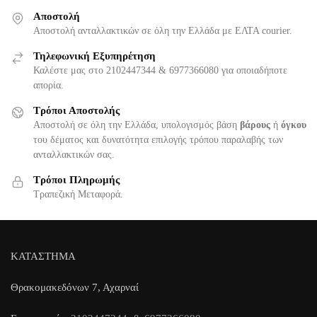
Αποστολή
Αποστολή ανταλλακτικών σε όλη την Ελλάδα με ΕΛΤΑ courier.
Τηλεφωνική Εξυπηρέτηση
Καλέστε μας στο 2102447344 & 6977366080 για οποιαδήποτε
απορία.
Τρόποι Αποστολής
Αποστολή σε όλη την Ελλάδα, υπολογισμός βάση
βάρους
ή
όγκου
του δέματος και δυνατότητα επιλογής τρόπου παραλαβής των
ανταλλακτικών σας.
Τρόποι Πληρωμής
Τραπεζική Μεταφορά.
ΚΑΤΑΣΤΗΜΑ
Θρακομακεδόνων 7, Αχαρναί