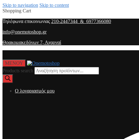
Skip to navigation
Skip to content
Shopping Cart
Τηλέφωνα επικοινωνιας
210-2447344 & 6977366080
info@onemotoshop.gr
Θρακομακεδόνων 7, Αχαρναί
ΜΕΝΟΥ
Products search
O λογαριασμός μου