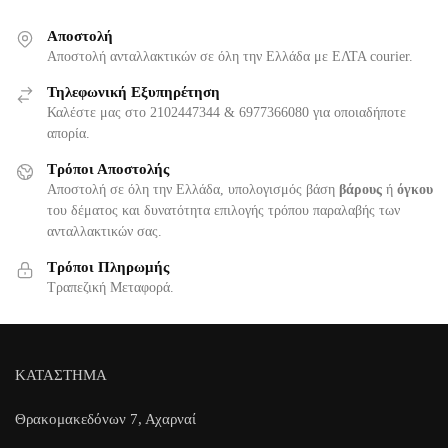
Αποστολή
Αποστολή ανταλλακτικών σε όλη την Ελλάδα με ΕΛΤΑ courier.
Τηλεφωνική Εξυπηρέτηση
Καλέστε μας στο 2102447344 & 6977366080 για οποιαδήποτε
απορία.
Τρόποι Αποστολής
Αποστολή σε όλη την Ελλάδα, υπολογισμός βάση
βάρους
ή
όγκου
του δέματος και δυνατότητα επιλογής τρόπου παραλαβής των
ανταλλακτικών σας.
Τρόποι Πληρωμής
Τραπεζική Μεταφορά.
ΚΑΤΑΣΤΗΜΑ
Θρακομακεδόνων 7, Αχαρναί