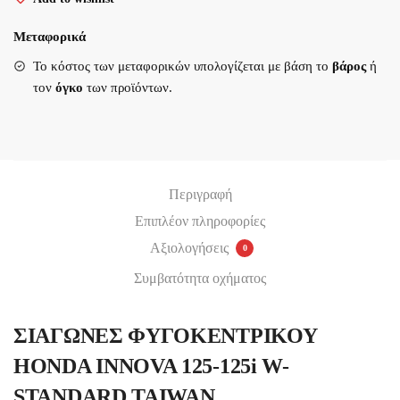
125-
125i
Μεταφορικά
Υποβολή
W-
Το κόστος των μεταφορικών υπολογίζεται με βάση το
βάρος
ή
STANDARD
τον
όγκο
των προϊόντων.
TAIWAN
ποσότητα
Περιγραφή
Επιπλέον πληροφορίες
Αξιολογήσεις
0
Συμβατότητα οχήματος
ΣΙΑΓΩΝΕΣ ΦΥΓΟΚΕΝΤΡΙΚΟΥ
HONDA INNOVA 125-125i W-
STANDARD TAIWAN