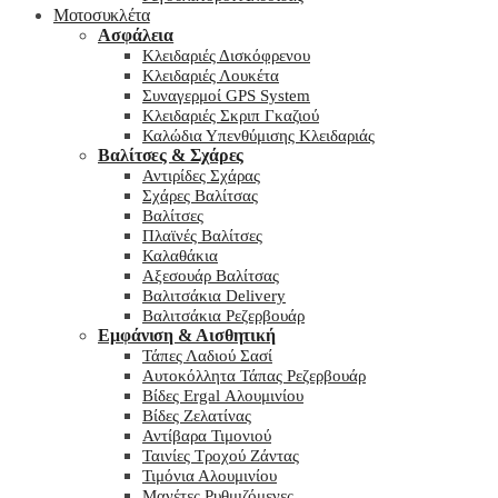
Μοτοσυκλέτα
Ασφάλεια
Κλειδαριές Δισκόφρενου
Κλειδαριές Λουκέτα
Συναγερμοί GPS System
Κλειδαριές Σκριπ Γκαζιού
Καλώδια Υπενθύμισης Κλειδαριάς
Βαλίτσες & Σχάρες
Αντιρίδες Σχάρας
Σχάρες Βαλίτσας
Βαλίτσες
Πλαϊνές Βαλίτσες
Καλαθάκια
Αξεσουάρ Βαλίτσας
Βαλιτσάκια Delivery
Βαλιτσάκια Ρεζερβουάρ
Εμφάνιση & Αισθητική
Τάπες Λαδιού Σασί
Αυτοκόλλητα Τάπας Ρεζερβουάρ
Βίδες Ergal Αλουμινίου
Βίδες Ζελατίνας
Αντίβαρα Τιμονιού
Ταινίες Τροχού Ζάντας
Τιμόνια Αλουμινίου
Μανέτες Ρυθμιζόμενες