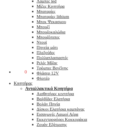
Λάμπες led
Μίζες Κινητήρα
Μπαταρίες
Μπαταρίες lithium
Μπεκ Ψεκασμου
Μπουζί
Μπουζοκαλώδια
Μπουζόπιπες
Ντουϊ
Πηνεία μάτι
Πλεξούδες
Πολλαπλασιαστές
Ρελές Μίζας
Τρόμπες Βενζίνης
0,00
€
0
Φλάσερ 12V
Φλοτέρ
Κινητήρας
Ανταλλακτικά Κινητήρα
Αισθητήρες κινητήρα
Βαλβίδες Ελατήρια
Βολάν Πηνία
Δίσκοι Ελατήρια καμπάνας
Εισαγωγές Λαιμοί Αέρα
Εκκεντροφόροι Κοκκοράκια
Ζουάν Εξάτμισης