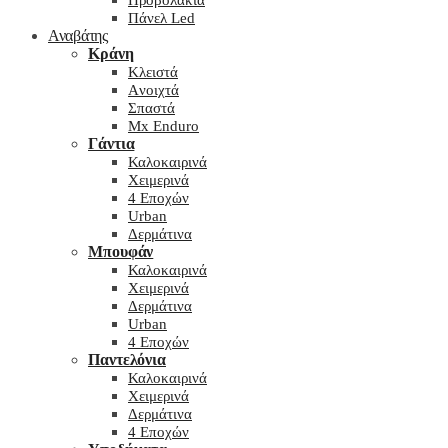
Προβολάκια
Πάνελ Led
Αναβάτης
Κράνη
Kλειστά
Aνοιχτά
Σπαστά
Mx Enduro
Γάντια
Καλοκαιρινά
Χειμερινά
4 Εποχών
Urban
Δερμάτινα
Μπουφάν
Καλοκαιρινά
Χειμερινά
Δερμάτινα
Urban
4 Εποχών
Παντελόνια
Καλοκαιρινά
Χειμερινά
Δερμάτινα
4 Εποχών