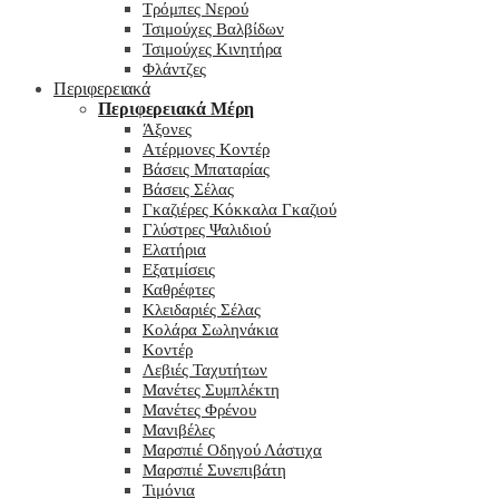
Τρόμπες Νερού
Τσιμούχες Βαλβίδων
Τσιμούχες Κινητήρα
Φλάντζες
Περιφερειακά
Περιφερειακά Μέρη
Άξονες
Ατέρμονες Κοντέρ
Βάσεις Μπαταρίας
Βάσεις Σέλας
Γκαζιέρες Κόκκαλα Γκαζιού
Γλύστρες Ψαλιδιού
Ελατήρια
Εξατμίσεις
Καθρέφτες
Κλειδαριές Σέλας
Κολάρα Σωληνάκια
Κοντέρ
Λεβιές Ταχυτήτων
Μανέτες Συμπλέκτη
Μανέτες Φρένου
Μανιβέλες
Μαρσπιέ Οδηγού Λάστιχα
Μαρσπιέ Συνεπιβάτη
Τιμόνια