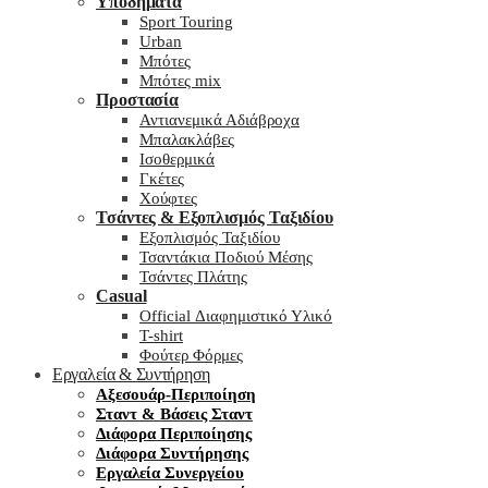
Υποδήματα
Sport Touring
Urban
Μπότες
Μπότες mix
Προστασία
Αντιανεμικά Αδιάβροχα
Μπαλακλάβες
Ισοθερμικά
Γκέτες
Χούφτες
Τσάντες & Εξοπλισμός Ταξιδίου
Εξοπλισμός Ταξιδίου
Τσαντάκια Ποδιού Μέσης
Τσάντες Πλάτης
Casual
Official Διαφημιστικό Υλικό
T-shirt
Φούτερ Φόρμες
Εργαλεία & Συντήρηση
Αξεσουάρ-Περιποίηση
Σταντ & Βάσεις Σταντ
Διάφορα Περιποίησης
Διάφορα Συντήρησης
Εργαλεία Συνεργείου