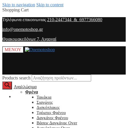
Skip to navigation
Skip to content
Shopping Cart
Τηλέφωνα επικοινωνιας
210-2447344 & 6977366080
info@onemotoshop.gr
Θρακομακεδόνων 7, Αχαρναί
ΜΕΝΟΥ
Products search
Αναλλώσιμα
Φρένα
O λογαριασμός μου
Τακάκια
Σιαγώνες
Δισκόπλακες
Τρόμπες Φρένου
Δαγκάνες Φρένου
Βάσεις Δαγκάνας Over