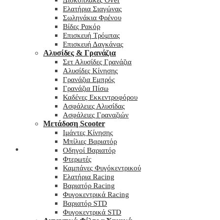
Δισκόπλακες Over
Ελατήρια Σιαγώνας
Σωληνάκια Φρένου
Βίδες Ρακόρ
Επισκευή Τρόμπας
Επισκευή Δαγκάνας
Αλυσίδες & Γρανάζια
Σετ Αλυσίδες Γρανάζια
Αλυσίδες Κίνησης
Γρανάζια Εμπρός
Γρανάζια Πίσω
Καδένες Εκκεντροφόρου
Ασφάλειες Αλυσίδας
Ασφάλειες Γραναζιών
Μετάδοση Scooter
Ιμάντες Κίνησης
Μπίλιες Βαριατόρ
My wishlist
Οδηγοί Βαριατόρ
Φτερωτές
Καμπάνες Φυγόκεντρικού
Ελατήρια Racing
Βαριατόρ Racing
Φυγοκεντρικά Racing
Βαριατόρ STD
Φυγοκεντρικά STD