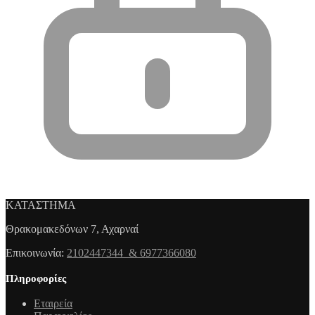
ΚΑΤΑΣΤΗΜΑ
Θρακομακεδόνων 7, Αχαρναί
Επικοινωνία:
2102447344 & 6977366080
Πληροφορίες
Εταιρεία