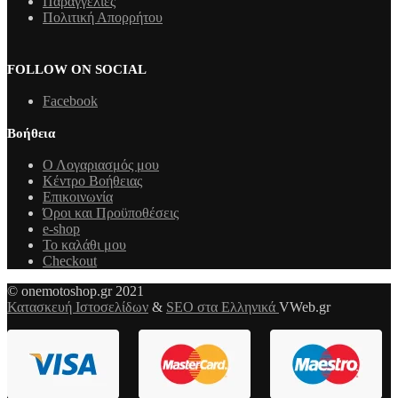
Παραγγελίες
Πολιτική Απορρήτου
FOLLOW ON SOCIAL
Facebook
Βοήθεια
Ο Λογαριασμός μου
Κέντρο Βοήθειας
Επικοινωνία
Όροι και Προϋποθέσεις
e-shop
Το καλάθι μου
Checkout
© onemotoshop.gr 2021
Κατασκευή Ιστοσελίδων
&
SEO στα Ελληνικά
VWeb.gr