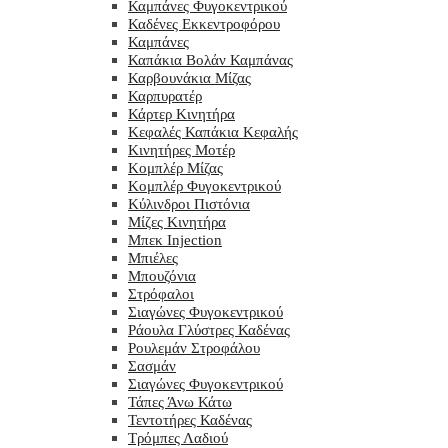
Καμπάνες Φυγοκεντρικού
Καδένες Εκκεντροφόρου
Καμπάνες
Καπάκια Βολάν Καμπάνας
Καρβουνάκια Μίζας
Καρπυρατέρ
Κάρτερ Κινητήρα
Κεφαλές Καπάκια Κεφαλής
Κινητήρες Μοτέρ
Κομπλέρ Μίζας
Κομπλέρ Φυγοκεντρικού
Κύλινδροι Πιστόνια
Μίζες Κινητήρα
Μπεκ Injection
Μπιέλες
Μπουζόνια
Στρόφαλοι
Σιαγώνες Φυγοκεντρικού
Ράουλα Γλύστρες Καδένας
Ρουλεμάν Στροφάλου
Σασμάν
Σιαγώνες Φυγοκεντρικού
Τάπες Άνω Κάτω
Τεντοτήρες Καδένας
Τρόμπες Λαδιού