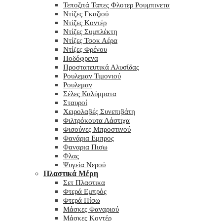
Τεποζιτά Ταπες Φλοτερ Ρουμπινετα
Ντίζες Γκαζιού
Ντίζες Κοντέρ
Ντίζες Συμπλέκτη
Ντίζες Τσοκ Αέρα
Ντίζες Φρένου
Ποδόφρενα
Προστατευτικά Αλυσίδας
Ρουλεμαν Τιμονιού
Ρουλεμαν
Σέλες Καλύμματα
Σταυροί
Χειρολαβές Συνεπιβάτη
Φιλτρόκουτα Λάστιχα
Φισούνες Μπροστινού
Φανάρια Εμπρος
Φαναρια Πισω
Φλας
Ψυγεία Νερού
Πλαστικά Μέρη
Σετ Πλαστικα
Φτερά Εμπρός
Φτερά Πίσω
Μάσκες Φαναριού
Μάσκες Κοντέρ