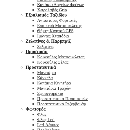
Καπάκια Δοχείων Φρένων
Χειρολαβές Grip
Εξοπλισμός Ταξιδίου
Αντάπτορες Φορτιστές
Επισκευή Μοτοσυκλέτας
Θήκες Κινητού GPS
Ιμάντες Χταπόδια
Ζελατίνες & Παρμπρίζ
Ζελατίνες
Προστασία
Κουκούλες Μοτοσυκλέτας
Κουκούλες Σέλας
Προστατευτικά
Μανιτάρια
Κάγκελα
Καπάκια Κινητήρα
Μανιτάρια Τροχών
Σφουγγαράκια
Προστατευτικά Παπουτσιών
Προστατευτικά Ρεζερβουάρ
Φωτισμός
Φλας
Φλας Led
Led Λάμπες