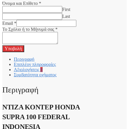
Όνομα και Επίθετο
*
First
Last
Email
*
Το Σχόλιο ή το Μήνυμά σας
*
Υποβολή
Περιγραφή
Επιπλέον πληροφορίες
Αξιολογήσεις
0
Συμβατότητα οχήματος
Περιγραφή
ΝΤΙΖΑ ΚΟΝΤΕΡ HONDA
SUPRA 100 FEDERAL
INDONESIA