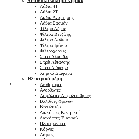
Λιπαντικά Φίλτρα Χημικά
Λάδια 4T
Λάδια 2T
Λάδια Ανάρτησης
Λάδια Σασμάν
Φίλτρα Αέρος
Φίλτρα Βενζίνης
Φιλτρά Λαδιού
Φίλτρα Ιμάντα
Φιλτροχοάνες
Σπρέι Αλυσίδας
Σπρέι Λίπανσης
Σπρέι Διάφορα
Χημικά Διάφορα
Hλεκτρικά μέρη
Checkout
Αισθητήρες
Ανορθωτές
Ασφάλειες Ασφαλειοθήκες
Βαλβίδες Φρένων
Βεντιλατέρ
Διακόπτες Κεντρικοί
Διακόπτες Τιμονιού
Ηλεκτρονικές
Κόρνες
Λάμπες