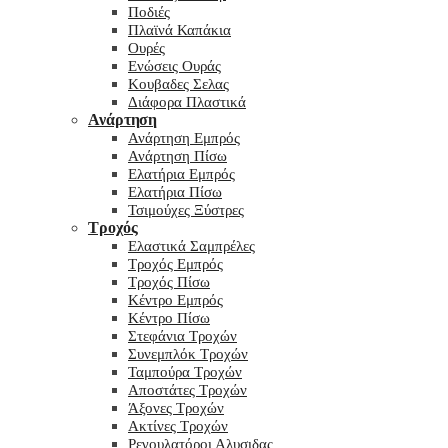
Ποδιές
Πλαϊνά Καπάκια
Ουρές
Ενώσεις Ουράς
Κουβαδες Σελας
Διάφορα Πλαστικά
Ανάρτηση
Ανάρτηση Εμπρός
Ανάρτηση Πίσω
Ελατήρια Εμπρός
Ελατήρια Πίσω
Τσιμούχες Ξύστρες
Τροχός
Ελαστικά Σαμπρέλες
Τροχός Εμπρός
Τροχός Πίσω
Κέντρο Εμπρός
Κέντρο Πίσω
Στεφάνια Τροχών
Συνεμπλόκ Τροχών
Ταμπούρα Τροχών
Αποστάτες Τροχών
Άξονες Τροχών
Ακτίνες Τροχών
Ρεγουλατόροι Αλυσιδας