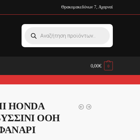
Θρακομακεδόνων 7, Αχαρναί
Products
search
0,00
€
0
Ι HONDA
ΒΥΣΣΙΝΙ OOH
ΦΑΝΑΡΙ