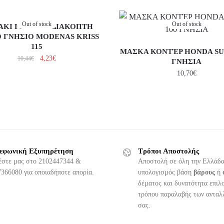
Out of stock
Out of stock
ΑΚΙ ΓΕΝΙΚΟΥ ΔΙΑΚΟΠΤΗ
 ΓΝΗΣΙΟ MODENAS KRISS
115
ΜΑΣΚΑ ΚΟΝΤΈΡ HONDA SU
4,23
€
10,44
€
ΓΝΗΣΙΑ
10,70
€
εφωνική Εξυπηρέτηση
Τρόποι Αποστολής
έστε μας στο 2102447344 &
Αποστολή σε όλη την Ελλάδα
366080 για οποιαδήποτε απορία.
υπολογισμός βάση
βάρους
ή
δέματος και δυνατότητα επιλ
τρόπου παραλαβής των ανταλ
σας.