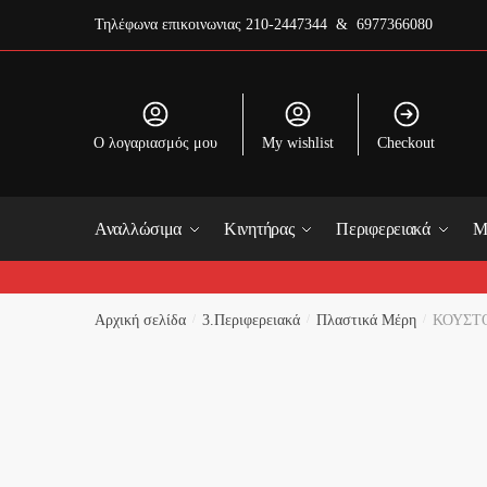
Skip
Skip
Τηλέφωνα επικοινωνιας
210-2447344 & 6977366080
to
to
navigation
content
O λογαριασμός μου
My wishlist
Checkout
Όνομα 
Αναλλώσιμα
Κινητήρας
Περιφερειακά
Μ
First
Αρχική σελίδα
/
3.Περιφερειακά
/
Πλαστικά Μέρη
/
ΚΟΥΣΤΟ
Email
*
Το Σχό