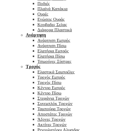
Ποδιές
Πλαϊνά Καπάκια
Ουρές
Ενώσεις Ουράς
Κουβαδες Σελας
Διάφορα Πλαστικά
Ανάρτηση
Ανάρτηση Εμπρός
Ανάρτηση Πίσω
Ελατήρια Εμπρός
Ελατήρια Πίσω
Τσιμούχες Ξύστρες
Τροχός
Ελαστικά Σαμπρέλες
Τροχός Εμπρός
Τροχός Πίσω
Κέντρο Εμπρός
Κέντρο Πίσω
Στεφάνια Τροχών
Συνεμπλόκ Τροχών
Ταμπούρα Τροχών
Αποστάτες Τροχών
Άξονες Τροχών
Ακτίνες Τροχών
Ρεγουλατόροι Αλυσιδας