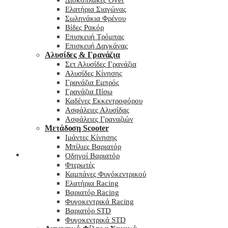
Δισκόπλακες Over
Ελατήρια Σιαγώνας
Σωληνάκια Φρένου
Βίδες Ρακόρ
Επισκευή Τρόμπας
Επισκευή Δαγκάνας
Αλυσίδες & Γρανάζια
Σετ Αλυσίδες Γρανάζια
Αλυσίδες Κίνησης
Γρανάζια Εμπρός
Γρανάζια Πίσω
Καδένες Εκκεντροφόρου
Ασφάλειες Αλυσίδας
Ασφάλειες Γραναζιών
Μετάδοση Scooter
Ιμάντες Κίνησης
Μπίλιες Βαριατόρ
My wishlist
Οδηγοί Βαριατόρ
Φτερωτές
Καμπάνες Φυγόκεντρικού
Ελατήρια Racing
Βαριατόρ Racing
Φυγοκεντρικά Racing
Βαριατόρ STD
Φυγοκεντρικά STD