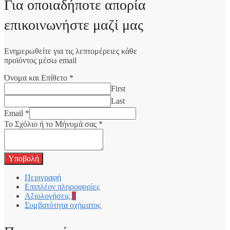
Για οποιαδήποτε απορία
επικοινωνήστε μαζί μας
Ενημερωθείτε για τις λεπτομέρειες κάθε
προϊόντος μέσω email
Όνομα και Επίθετο
*
First
Last
Email
*
Το Σχόλιο ή το Μήνυμά σας
*
Υποβολή
Περιγραφή
Επιπλέον πληροφορίες
Αξιολογήσεις
0
Συμβατότητα οχήματος