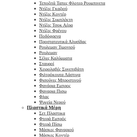
Τεποζιτά Ταπες Φλοτερ Ρουμπινετα
Ντίζες Γκαζιού
Ντίζες Κοντέρ
Ντίζες Συμπλέκτη
Ντίζες Τσοκ Αέρα
Ντίζες Φρένου
Ποδόφρενα
Προστατευτικά Αλυσίδας
Ρουλεμαν Τιμονιού
Ρουλεμαν
Σέλες Καλύμματα
Σταυροί
Χειρολαβές Συνεπιβάτη
Φιλτρόκουτα Λάστιχα
Φισούνες Μπροστινού
Φανάρια Εμπρος
Φαναρια Πισω
Φλας
Ψυγεία Νερού
Πλαστικά Μέρη
Σετ Πλαστικα
Φτερά Εμπρός
Φτερά Πίσω
Μάσκες Φαναριού
Μάσκες Κοντέρ