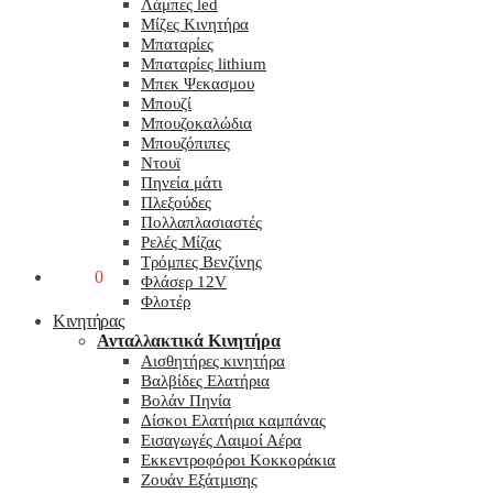
Λάμπες led
Μίζες Κινητήρα
Μπαταρίες
Μπαταρίες lithium
Μπεκ Ψεκασμου
Μπουζί
Μπουζοκαλώδια
Μπουζόπιπες
Ντουϊ
Πηνεία μάτι
Πλεξούδες
Πολλαπλασιαστές
Ρελές Μίζας
Τρόμπες Βενζίνης
0,00
€
0
Φλάσερ 12V
Φλοτέρ
Κινητήρας
Ανταλλακτικά Κινητήρα
Αισθητήρες κινητήρα
Βαλβίδες Ελατήρια
Βολάν Πηνία
Δίσκοι Ελατήρια καμπάνας
Εισαγωγές Λαιμοί Αέρα
Εκκεντροφόροι Κοκκοράκια
Ζουάν Εξάτμισης