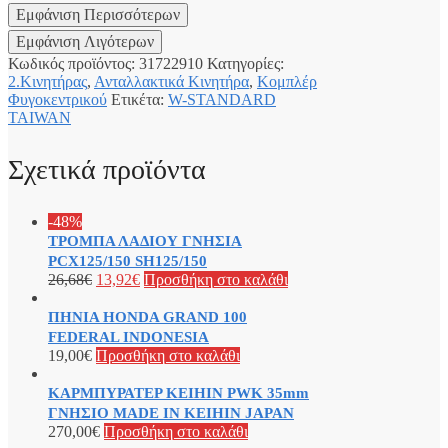
Κωδικός προϊόντος:
31722910
Κατηγορίες:
2.Κινητήρας
,
Ανταλλακτικά Κινητήρα
,
Κομπλέρ
Φυγοκεντρικού
Ετικέτα:
W-STANDARD
TAIWAN
Σχετικά προϊόντα
-48%
ΤΡΟΜΠΑ ΛΑΔΙΟΥ ΓΝΗΣΙΑ
PCX125/150 SH125/150
26,68
€
13,92
€
Προσθήκη στο καλάθι
ΠΗΝΙΑ HONDA GRAND 100
FEDERAL INDONESIA
19,00
€
Προσθήκη στο καλάθι
ΚΑΡΜΠΥΡΑΤΕΡ KEIHIN PWK 35mm
ΓΝΗΣΙΟ MADE ΙΝ KEIHIN JAPAN
270,00
€
Προσθήκη στο καλάθι