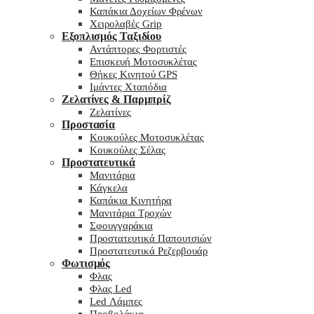
Καπάκια Δοχείων Φρένων
Χειρολαβές Grip
Εξοπλισμός Ταξιδίου
Αντάπτορες Φορτιστές
Επισκευή Μοτοσυκλέτας
Θήκες Κινητού GPS
Ιμάντες Χταπόδια
Ζελατίνες & Παρμπρίζ
Ζελατίνες
Προστασία
Κουκούλες Μοτοσυκλέτας
Κουκούλες Σέλας
Προστατευτικά
Μανιτάρια
Κάγκελα
Καπάκια Κινητήρα
Μανιτάρια Τροχών
Σφουγγαράκια
Προστατευτικά Παπουτσιών
Προστατευτικά Ρεζερβουάρ
Φωτισμός
Φλας
Φλας Led
Led Λάμπες