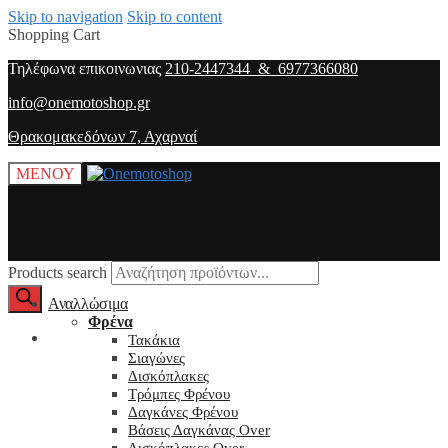
Skip to navigation
Skip to content
Shopping Cart
Τηλέφωνα επικοινωνιας
210-2447344 & 6977366080
info@onemotoshop.gr
Θρακομακεδόνων 7, Αχαρναί
ΜΕΝΟΥ
Products search
Αναλλώσιμα
Φρένα
O λογαριασμός μου
Τακάκια
Σιαγώνες
Δισκόπλακες
Τρόμπες Φρένου
Δαγκάνες Φρένου
Βάσεις Δαγκάνας Over