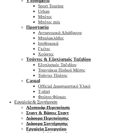
Υποδήματα
Sport Touring
Urban
Μπότες
Μπότες mix
Προστασία
Αντιανεμικά Αδιάβροχα
Μπαλακλάβες
Ισοθερμικά
Γκέτες
Χούφτες
Τσάντες & Εξοπλισμός Ταξιδίου
Εξοπλισμός Ταξιδίου
Τσαντάκια Ποδιού Μέσης
Τσάντες Πλάτης
Casual
Official Διαφημιστικό Υλικό
T-shirt
Φούτερ Φόρμες
Εργαλεία & Συντήρηση
Αξεσουάρ-Περιποίηση
Σταντ & Βάσεις Σταντ
Διάφορα Περιποίησης
Διάφορα Συντήρησης
Εργαλεία Συνεργείου