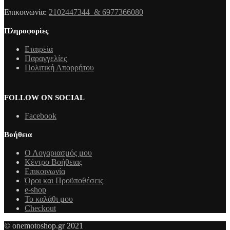
Επικοινωνία:
2102447344 & 6977366080
Πληροφορίες
Εταιρεία
Παραγγελίες
Πολιτική Απορρήτου
FOLLOW ON SOCIAL
Facebook
Βοήθεια
Ο Λογαριασμός μου
Κέντρο Βοήθειας
Επικοινωνία
Όροι και Προϋποθέσεις
e-shop
Το καλάθι μου
Checkout
© onemotoshop.gr 2021