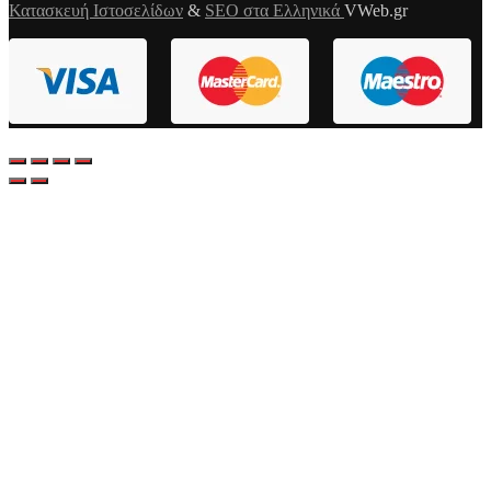
Κατασκευή Ιστοσελίδων
&
SEO στα Ελληνικά
VWeb.gr