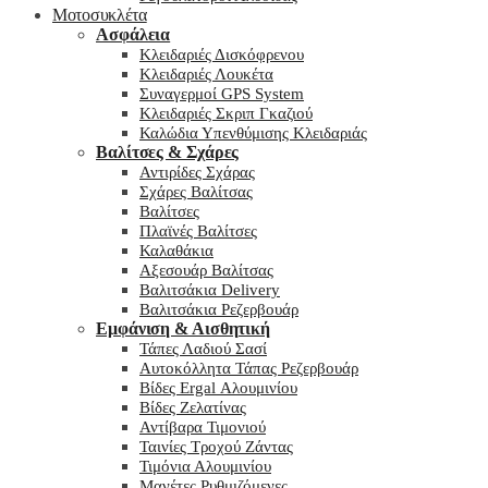
Μοτοσυκλέτα
Ασφάλεια
Κλειδαριές Δισκόφρενου
Κλειδαριές Λουκέτα
Συναγερμοί GPS System
Κλειδαριές Σκριπ Γκαζιού
Καλώδια Υπενθύμισης Κλειδαριάς
Βαλίτσες & Σχάρες
Αντιρίδες Σχάρας
Σχάρες Βαλίτσας
Βαλίτσες
Πλαϊνές Βαλίτσες
Καλαθάκια
Αξεσουάρ Βαλίτσας
Βαλιτσάκια Delivery
Βαλιτσάκια Ρεζερβουάρ
Εμφάνιση & Αισθητική
Τάπες Λαδιού Σασί
Αυτοκόλλητα Τάπας Ρεζερβουάρ
Βίδες Ergal Αλουμινίου
Βίδες Ζελατίνας
Αντίβαρα Τιμονιού
Ταινίες Τροχού Ζάντας
Τιμόνια Αλουμινίου
Μανέτες Ρυθμιζόμενες