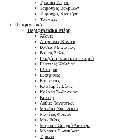
Τρόμπες Νερού
Τσιμούχες Βαλβίδων
Τσιμούχες Κινητήρα
Φλάντζες
Περιφερειακά
Περιφερειακά Μέρη
Άξονες
Ατέρμονες Κοντέρ
Βάσεις Μπαταρίας
Βάσεις Σέλας
Γκαζιέρες Κόκκαλα Γκαζιού
Γλύστρες Ψαλιδιού
Ελατήρια
Εξατμίσεις
Καθρέφτες
Κλειδαριές Σέλας
Κολάρα Σωληνάκια
Κοντέρ
Λεβιές Ταχυτήτων
Μανέτες Συμπλέκτη
Μανέτες Φρένου
Μανιβέλες
Μαρσπιέ Οδηγού Λάστιχα
Μαρσπιέ Συνεπιβάτη
Τιμόνια