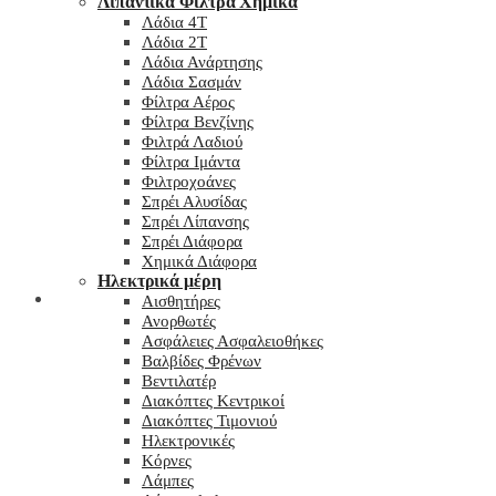
Λιπαντικά Φίλτρα Χημικά
Λάδια 4T
Λάδια 2T
Λάδια Ανάρτησης
Λάδια Σασμάν
Φίλτρα Αέρος
Φίλτρα Βενζίνης
Φιλτρά Λαδιού
Φίλτρα Ιμάντα
Φιλτροχοάνες
Σπρέι Αλυσίδας
Σπρέι Λίπανσης
Σπρέι Διάφορα
Χημικά Διάφορα
Hλεκτρικά μέρη
Checkout
Αισθητήρες
Ανορθωτές
Ασφάλειες Ασφαλειοθήκες
Βαλβίδες Φρένων
Βεντιλατέρ
Διακόπτες Κεντρικοί
Διακόπτες Τιμονιού
Ηλεκτρονικές
Κόρνες
Λάμπες