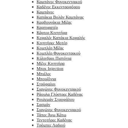
Καμπάνες Φυγοκεντρικού
Καδένες Εκκεντροφόρου
Καμπάνες
Καπάκια Βολάν Καμπάνας
Καρβουνάκια Μίζας
Καρπυρατέρ
Κάρτερ Κινητήρα
Κεφαλές Καπάκια Κεφαλής
Κινητήρες Μοτέρ
Κομπλέρ Μίζας
Κομπλέρ Φυγοκεντρικού
Κύλινδροι Πιστόνια
Μίζες Κινητήρα
Μπεκ Injection
Μπιέλες
Μπουζόνια
Στρόφαλοι
Σιαγώνες Φυγοκεντρικού
Ράουλα Γλύστρες Καδένας
Ρουλεμάν Στροφάλου
Σασμάν
Σιαγώνες Φυγοκεντρικού
Τάπες Άνω Κάτω
Τεντοτήρες Καδένας
Τρόμπες Λαδιού