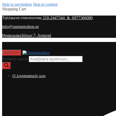
Skip to navigation
Skip to content
Shopping Cart
Τηλέφωνα επικοινωνιας
210-2447344 & 6977366080
info@onemotoshop.gr
Θρακομακεδόνων 7, Αχαρναί
ΜΕΝΟΥ
Products search
O λογαριασμός μου