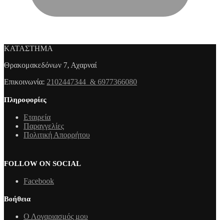
ΚΑΤΑΣΤΗΜΑ
Θρακομακεδόνων 7, Αχαρναί
Επικοινωνία:
2102447344 & 6977366080
Πληροφορίες
Εταιρεία
Παραγγελίες
Πολιτική Απορρήτου
FOLLOW ON SOCIAL
Facebook
Βοήθεια
Ο Λογαριασμός μου