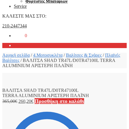
Φορτιστές Μπαταριών
Service
ΚΑΛΕΣΤΕ ΜΑΣ ΣΤΟ:
210-2447344
0,00
€
0
Αρχική σελίδα
/
4.Μοτοσυκλέτα
/
Βαλίτσες & Σχάρες
/
Πλαϊνές
Βαλίτσες
/
ΒΑΛΙΤΣΑ SHAD TR47L/D0TR47100L TERRA
ALUMINIUM ΑΡΙΣΤΕΡΗ ΠΛΑΪΝΗ
ΒΑΛΙΤΣΑ SHAD TR47L/D0TR47100L
TERRA ALUMINIUM ΑΡΙΣΤΕΡΗ ΠΛΑΪΝΗ
Προσθήκη στο καλάθι
365,00
€
260,20
€