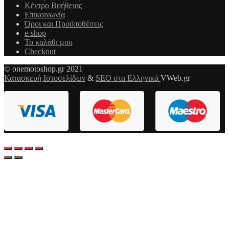
Κέντρο Βοήθειας
Επικοινωνία
Όροι και Προϋποθέσεις
e-shop
Το καλάθι μου
Checkout
© onemotoshop.gr 2021
Κατασκευή Ιστοσελίδων
&
SEO στα Ελληνικά
VWeb.gr