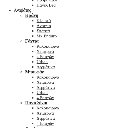
Προβολάκια
Πάνελ Led
Αναβάτης
Κράνη
Kλειστά
Aνοιχτά
Σπαστά
Mx Enduro
Γάντια
Καλοκαιρινά
Χειμερινά
4 Εποχών
Urban
Δερμάτινα
Μπουφάν
Καλοκαιρινά
Χειμερινά
Δερμάτινα
Urban
4 Εποχών
Παντελόνια
Καλοκαιρινά
Χειμερινά
Δερμάτινα
4 Εποχών