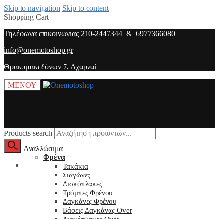
Skip to navigation
Skip to content
Shopping Cart
Τηλέφωνα επικοινωνιας
210-2447344 & 6977366080
info@onemotoshop.gr
Θρακομακεδόνων 7, Αχαρναί
ΜΕΝΟΥ
Products search
Αναλλώσιμα
Φρένα
O λογαριασμός μου
Τακάκια
Σιαγώνες
Δισκόπλακες
Τρόμπες Φρένου
Δαγκάνες Φρένου
Βάσεις Δαγκάνας Over