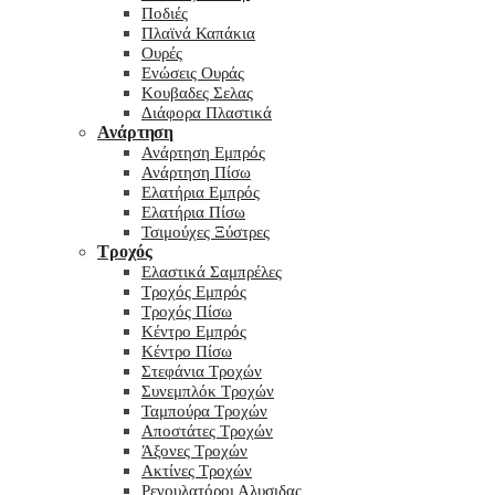
Ποδιές
Πλαϊνά Καπάκια
Ουρές
Ενώσεις Ουράς
Κουβαδες Σελας
Διάφορα Πλαστικά
Ανάρτηση
Ανάρτηση Εμπρός
Ανάρτηση Πίσω
Ελατήρια Εμπρός
Ελατήρια Πίσω
Τσιμούχες Ξύστρες
Τροχός
Ελαστικά Σαμπρέλες
Τροχός Εμπρός
Τροχός Πίσω
Κέντρο Εμπρός
Κέντρο Πίσω
Στεφάνια Τροχών
Συνεμπλόκ Τροχών
Ταμπούρα Τροχών
Αποστάτες Τροχών
Άξονες Τροχών
Ακτίνες Τροχών
Ρεγουλατόροι Αλυσιδας