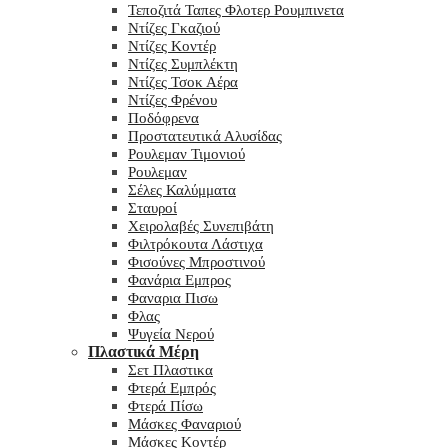
Τεποζιτά Ταπες Φλοτερ Ρουμπινετα
Ντίζες Γκαζιού
Ντίζες Κοντέρ
Ντίζες Συμπλέκτη
Ντίζες Τσοκ Αέρα
Ντίζες Φρένου
Ποδόφρενα
Προστατευτικά Αλυσίδας
Ρουλεμαν Τιμονιού
Ρουλεμαν
Σέλες Καλύμματα
Σταυροί
Χειρολαβές Συνεπιβάτη
Φιλτρόκουτα Λάστιχα
Φισούνες Μπροστινού
Φανάρια Εμπρος
Φαναρια Πισω
Φλας
Ψυγεία Νερού
Πλαστικά Μέρη
Σετ Πλαστικα
Φτερά Εμπρός
Φτερά Πίσω
Μάσκες Φαναριού
Μάσκες Κοντέρ