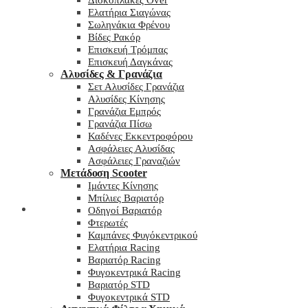
Δισκόπλακες Over
Ελατήρια Σιαγώνας
Σωληνάκια Φρένου
Βίδες Ρακόρ
Επισκευή Τρόμπας
Επισκευή Δαγκάνας
Αλυσίδες & Γρανάζια
Σετ Αλυσίδες Γρανάζια
Αλυσίδες Κίνησης
Γρανάζια Εμπρός
Γρανάζια Πίσω
Καδένες Εκκεντροφόρου
Ασφάλειες Αλυσίδας
Ασφάλειες Γραναζιών
Μετάδοση Scooter
Ιμάντες Κίνησης
Μπίλιες Βαριατόρ
My wishlist
Οδηγοί Βαριατόρ
Φτερωτές
Καμπάνες Φυγόκεντρικού
Ελατήρια Racing
Βαριατόρ Racing
Φυγοκεντρικά Racing
Βαριατόρ STD
Φυγοκεντρικά STD