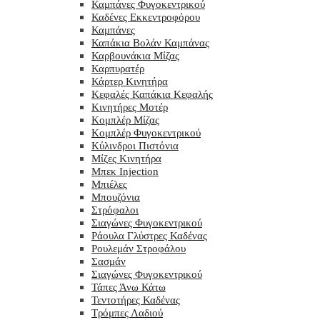
Καμπάνες Φυγοκεντρικού
Καδένες Εκκεντροφόρου
Καμπάνες
Καπάκια Βολάν Καμπάνας
Καρβουνάκια Μίζας
Καρπυρατέρ
Κάρτερ Κινητήρα
Κεφαλές Καπάκια Κεφαλής
Κινητήρες Μοτέρ
Κομπλέρ Μίζας
Κομπλέρ Φυγοκεντρικού
Κύλινδροι Πιστόνια
Μίζες Κινητήρα
Μπεκ Injection
Μπιέλες
Μπουζόνια
Στρόφαλοι
Σιαγώνες Φυγοκεντρικού
Ράουλα Γλύστρες Καδένας
Ρουλεμάν Στροφάλου
Σασμάν
Σιαγώνες Φυγοκεντρικού
Τάπες Άνω Κάτω
Τεντοτήρες Καδένας
Τρόμπες Λαδιού