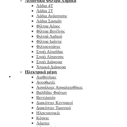
Λιπαντικά Φίλτρα Χημικά
Λάδια 4T
Λάδια 2T
Λάδια Ανάρτησης
Λάδια Σασμάν
Φίλτρα Αέρος
Φίλτρα Βενζίνης
Φιλτρά Λαδιού
Φίλτρα Ιμάντα
Φιλτροχοάνες
Σπρέι Αλυσίδας
Σπρέι Λίπανσης
Σπρέι Διάφορα
Χημικά Διάφορα
Hλεκτρικά μέρη
Checkout
Αισθητήρες
Ανορθωτές
Ασφάλειες Ασφαλειοθήκες
Βαλβίδες Φρένων
Βεντιλατέρ
Διακόπτες Κεντρικοί
Διακόπτες Τιμονιού
Ηλεκτρονικές
Κόρνες
Λάμπες