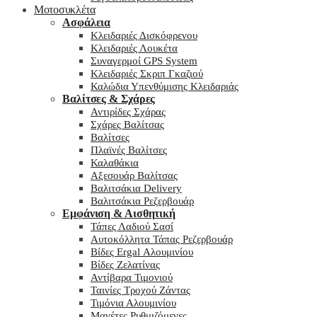
Μοτοσυκλέτα
Ασφάλεια
Κλειδαριές Δισκόφρενου
Κλειδαριές Λουκέτα
Συναγερμοί GPS System
Κλειδαριές Σκριπ Γκαζιού
Καλώδια Υπενθύμισης Κλειδαριάς
Βαλίτσες & Σχάρες
Αντιρίδες Σχάρας
Σχάρες Βαλίτσας
Βαλίτσες
Πλαϊνές Βαλίτσες
Καλαθάκια
Αξεσουάρ Βαλίτσας
Βαλιτσάκια Delivery
Βαλιτσάκια Ρεζερβουάρ
Εμφάνιση & Αισθητική
Τάπες Λαδιού Σασί
Αυτοκόλλητα Τάπας Ρεζερβουάρ
Βίδες Ergal Αλουμινίου
Βίδες Ζελατίνας
Αντίβαρα Τιμονιού
Ταινίες Τροχού Ζάντας
Τιμόνια Αλουμινίου
Μανέτες Ρυθμιζόμενες