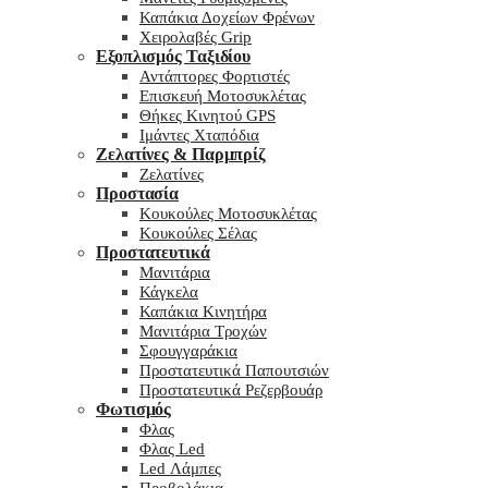
Καπάκια Δοχείων Φρένων
Χειρολαβές Grip
Εξοπλισμός Ταξιδίου
Αντάπτορες Φορτιστές
Επισκευή Μοτοσυκλέτας
Θήκες Κινητού GPS
Ιμάντες Χταπόδια
Ζελατίνες & Παρμπρίζ
Ζελατίνες
Προστασία
Κουκούλες Μοτοσυκλέτας
Κουκούλες Σέλας
Προστατευτικά
Μανιτάρια
Κάγκελα
Καπάκια Κινητήρα
Μανιτάρια Τροχών
Σφουγγαράκια
Προστατευτικά Παπουτσιών
Προστατευτικά Ρεζερβουάρ
Φωτισμός
Φλας
Φλας Led
Led Λάμπες