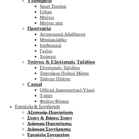
Υποδήματα
Sport Touring
Urban
Μπότες
Μπότες mix
Προστασία
Αντιανεμικά Αδιάβροχα
Μπαλακλάβες
Ισοθερμικά
Γκέτες
Χούφτες
Τσάντες & Εξοπλισμός Ταξιδίου
Εξοπλισμός Ταξιδίου
Τσαντάκια Ποδιού Μέσης
Τσάντες Πλάτης
Casual
Official Διαφημιστικό Υλικό
T-shirt
Φούτερ Φόρμες
Εργαλεία & Συντήρηση
Αξεσουάρ-Περιποίηση
Σταντ & Βάσεις Σταντ
Διάφορα Περιποίησης
Διάφορα Συντήρησης
Εργαλεία Συνεργείου