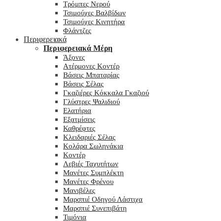
Τρόμπες Νερού
Τσιμούχες Βαλβίδων
Τσιμούχες Κινητήρα
Φλάντζες
Περιφερειακά
Περιφερειακά Μέρη
Άξονες
Ατέρμονες Κοντέρ
Βάσεις Μπαταρίας
Βάσεις Σέλας
Γκαζιέρες Κόκκαλα Γκαζιού
Γλύστρες Ψαλιδιού
Ελατήρια
Εξατμίσεις
Καθρέφτες
Κλειδαριές Σέλας
Κολάρα Σωληνάκια
Κοντέρ
Λεβιές Ταχυτήτων
Μανέτες Συμπλέκτη
Μανέτες Φρένου
Μανιβέλες
Μαρσπιέ Οδηγού Λάστιχα
Μαρσπιέ Συνεπιβάτη
Τιμόνια