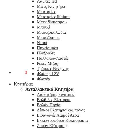
Λάμπες led
Μίζες Κινητήρα
Μπαταρίες
Μπαταρίες lithium
Μπεκ Ψεκασμου
Μπουζί
Μπουζοκαλώδια
Μπουζόπιπες
Ντουϊ
Πηνεία μάτι
Πλεξούδες
Πολλαπλασιαστές
Ρελές Μίζας
Τρόμπες Βενζίνης
0,00
€
0
Φλάσερ 12V
Φλοτέρ
Κινητήρας
Ανταλλακτικά Κινητήρα
Αισθητήρες κινητήρα
Βαλβίδες Ελατήρια
Βολάν Πηνία
Δίσκοι Ελατήρια καμπάνας
Εισαγωγές Λαιμοί Αέρα
Εκκεντροφόροι Κοκκοράκια
Ζουάν Εξάτμισης