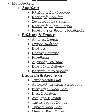
Μοτοσυκλέτα
Ασφάλεια
Κλειδαριές Δισκόφρενου
Κλειδαριές Λουκέτα
Συναγερμοί GPS System
Κλειδαριές Σκριπ Γκαζιού
Καλώδια Υπενθύμισης Κλειδαριάς
Βαλίτσες & Σχάρες
Αντιρίδες Σχάρας
Σχάρες Βαλίτσας
Βαλίτσες
Πλαϊνές Βαλίτσες
Καλαθάκια
Αξεσουάρ Βαλίτσας
Βαλιτσάκια Delivery
Βαλιτσάκια Ρεζερβουάρ
Εμφάνιση & Αισθητική
Τάπες Λαδιού Σασί
Αυτοκόλλητα Τάπας Ρεζερβουάρ
Βίδες Ergal Αλουμινίου
Βίδες Ζελατίνας
Αντίβαρα Τιμονιού
Ταινίες Τροχού Ζάντας
Τιμόνια Αλουμινίου
Μανέτες Ρυθμιζόμενες