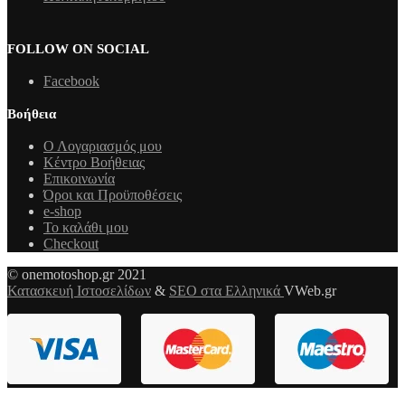
FOLLOW ON SOCIAL
Facebook
Βοήθεια
Ο Λογαριασμός μου
Κέντρο Βοήθειας
Επικοινωνία
Όροι και Προϋποθέσεις
e-shop
Το καλάθι μου
Checkout
© onemotoshop.gr 2021
Κατασκευή Ιστοσελίδων
&
SEO στα Ελληνικά
VWeb.gr