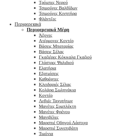
Τρόμπες Νερού
Τσιμούχες Βαλβίδων
Τσιμούχες Κινητήρα
Φλάντζες
Περιφερειακά
Περιφερειακά Μέρη
Άξονες
Ατέρμονες Κοντέρ
Βάσεις Μπαταρίας
Βάσεις Σέλας
Γκαζιέρες Κόκκαλα Γκαζιού
Γλύστρες Ψαλιδιού
Ελατήρια
Εξατμίσεις
Καθρέφτες
Κλειδαριές Σέλας
Κολάρα Σωληνάκια
Κοντέρ
Λεβιές Ταχυτήτων
Μανέτες Συμπλέκτη
Μανέτες Φρένου
Μανιβέλες
Μαρσπιέ Οδηγού Λάστιχα
Μαρσπιέ Συνεπιβάτη
Τιμόνια