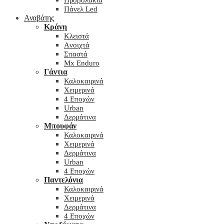
Προβολάκια
Πάνελ Led
Αναβάτης
Κράνη
Kλειστά
Aνοιχτά
Σπαστά
Mx Enduro
Γάντια
Καλοκαιρινά
Χειμερινά
4 Εποχών
Urban
Δερμάτινα
Μπουφάν
Καλοκαιρινά
Χειμερινά
Δερμάτινα
Urban
4 Εποχών
Παντελόνια
Καλοκαιρινά
Χειμερινά
Δερμάτινα
4 Εποχών