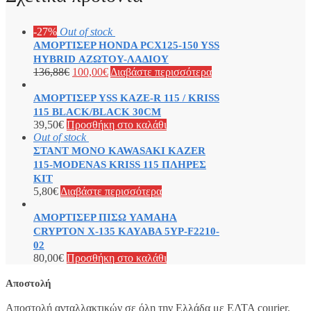
-27%
Out of stock
ΑΜΟΡΤΙΣΕΡ HONDA PCX125-150 YSS
HYBRID ΑΖΩΤΟΥ-ΛΑΔΙΟΥ
136,88
€
100,00
€
Διαβάστε περισσότερα
ΑΜΟΡΤΙΣΕΡ YSS KAZE-R 115 / KRISS
115 BLACK/BLACK 30CM
39,50
€
Προσθήκη στο καλάθι
Out of stock
ΣΤΑΝT ΜΟΝΟ KAWASAKI KAZER
115-MODENAS KRISS 115 ΠΛΗΡΕΣ
ΚΙΤ
5,80
€
Διαβάστε περισσότερα
ΑΜΟΡΤΙΣΕΡ ΠΙΣΩ YAMAHA
CRYPTON X-135 KAYABA 5YP-F2210-
02
80,00
€
Προσθήκη στο καλάθι
Αποστολή
Αποστολή ανταλλακτικών σε όλη την Ελλάδα με ΕΛΤΑ courier.