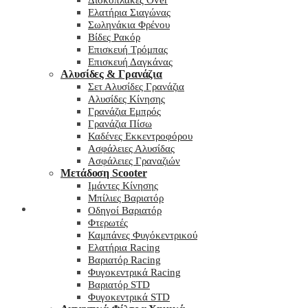
Δισκόπλακες Over
Ελατήρια Σιαγώνας
Σωληνάκια Φρένου
Βίδες Ρακόρ
Επισκευή Τρόμπας
Επισκευή Δαγκάνας
Αλυσίδες & Γρανάζια
Σετ Αλυσίδες Γρανάζια
Αλυσίδες Κίνησης
Γρανάζια Εμπρός
Γρανάζια Πίσω
Καδένες Εκκεντροφόρου
Ασφάλειες Αλυσίδας
Ασφάλειες Γραναζιών
Μετάδοση Scooter
Ιμάντες Κίνησης
Μπίλιες Βαριατόρ
My wishlist
Οδηγοί Βαριατόρ
Φτερωτές
Καμπάνες Φυγόκεντρικού
Ελατήρια Racing
Βαριατόρ Racing
Φυγοκεντρικά Racing
Βαριατόρ STD
Φυγοκεντρικά STD