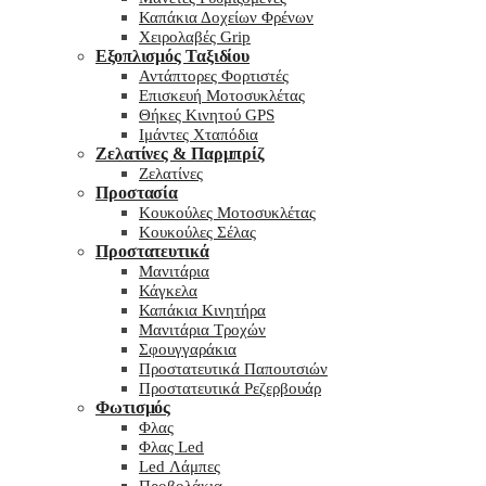
Καπάκια Δοχείων Φρένων
Χειρολαβές Grip
Εξοπλισμός Ταξιδίου
Αντάπτορες Φορτιστές
Επισκευή Μοτοσυκλέτας
Θήκες Κινητού GPS
Ιμάντες Χταπόδια
Ζελατίνες & Παρμπρίζ
Ζελατίνες
Προστασία
Κουκούλες Μοτοσυκλέτας
Κουκούλες Σέλας
Προστατευτικά
Μανιτάρια
Κάγκελα
Καπάκια Κινητήρα
Μανιτάρια Τροχών
Σφουγγαράκια
Προστατευτικά Παπουτσιών
Προστατευτικά Ρεζερβουάρ
Φωτισμός
Φλας
Φλας Led
Led Λάμπες