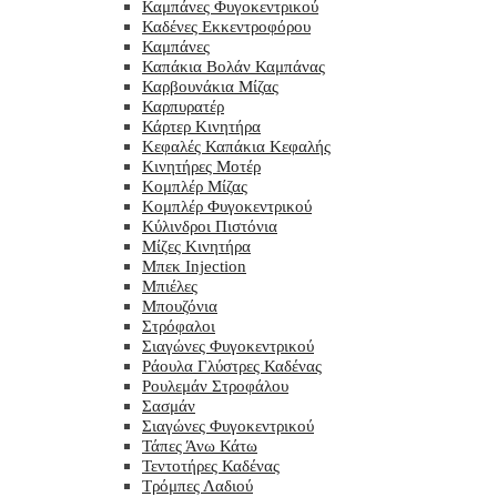
Καμπάνες Φυγοκεντρικού
Καδένες Εκκεντροφόρου
Καμπάνες
Καπάκια Βολάν Καμπάνας
Καρβουνάκια Μίζας
Καρπυρατέρ
Κάρτερ Κινητήρα
Κεφαλές Καπάκια Κεφαλής
Κινητήρες Μοτέρ
Κομπλέρ Μίζας
Κομπλέρ Φυγοκεντρικού
Κύλινδροι Πιστόνια
Μίζες Κινητήρα
Μπεκ Injection
Μπιέλες
Μπουζόνια
Στρόφαλοι
Σιαγώνες Φυγοκεντρικού
Ράουλα Γλύστρες Καδένας
Ρουλεμάν Στροφάλου
Σασμάν
Σιαγώνες Φυγοκεντρικού
Τάπες Άνω Κάτω
Τεντοτήρες Καδένας
Τρόμπες Λαδιού