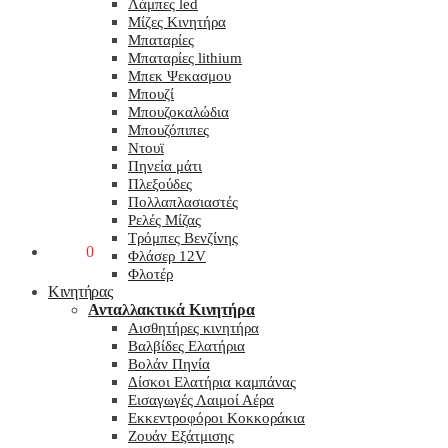
Λάμπες led
Μίζες Κινητήρα
Μπαταρίες
Μπαταρίες lithium
Μπεκ Ψεκασμου
Μπουζί
Μπουζοκαλώδια
Μπουζόπιπες
Ντουϊ
Πηνεία μάτι
Πλεξούδες
Πολλαπλασιαστές
Ρελές Μίζας
Τρόμπες Βενζίνης
0,00
€
0
Φλάσερ 12V
Φλοτέρ
Κινητήρας
Ανταλλακτικά Κινητήρα
Αισθητήρες κινητήρα
Βαλβίδες Ελατήρια
Βολάν Πηνία
Δίσκοι Ελατήρια καμπάνας
Εισαγωγές Λαιμοί Αέρα
Εκκεντροφόροι Κοκκοράκια
Ζουάν Εξάτμισης