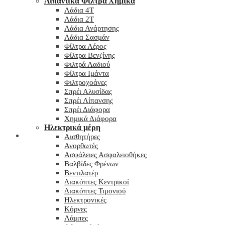
Λιπαντικά Φίλτρα Χημικά
Λάδια 4T
Λάδια 2T
Λάδια Ανάρτησης
Λάδια Σασμάν
Φίλτρα Αέρος
Φίλτρα Βενζίνης
Φιλτρά Λαδιού
Φίλτρα Ιμάντα
Φιλτροχοάνες
Σπρέι Αλυσίδας
Σπρέι Λίπανσης
Σπρέι Διάφορα
Χημικά Διάφορα
Hλεκτρικά μέρη
Checkout
Αισθητήρες
Ανορθωτές
Ασφάλειες Ασφαλειοθήκες
Βαλβίδες Φρένων
Βεντιλατέρ
Διακόπτες Κεντρικοί
Διακόπτες Τιμονιού
Ηλεκτρονικές
Κόρνες
Λάμπες