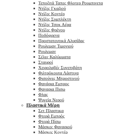
Τεποζιτά Ταπες Φλοτερ Ρουμπινετα
Ντίζες Γκαζιού
Ντίζες Κοντέρ
Ντίζες Συμπλέκτη
Ντίζες Τσοκ Αέρα
Ντίζες Φρένου
Ποδόφρενα
Προστατευτικά Αλυσίδας
Ρουλεμαν Τιμονιού
Ρουλεμαν
Σέλες Καλύμματα
Σταυροί
Χειρολαβές Συνεπιβάτη
Φιλτρόκουτα Λάστιχα
Φισούνες Μπροστινού
Φανάρια Εμπρος
Φαναρια Πισω
Φλας
Ψυγεία Νερού
Πλαστικά Μέρη
Σετ Πλαστικα
Φτερά Εμπρός
Φτερά Πίσω
Μάσκες Φαναριού
Μάσκες Κοντέρ