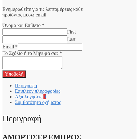
Ενημερωθείτε για τις λεπτομέρειες κάθε
προϊόντος μέσω email
Όνομα και Επίθετο
*
First
Last
Email
*
Το Σχόλιο ή το Μήνυμά σας
*
Υποβολή
Περιγραφή
Επιπλέον πληροφορίες
Αξιολογήσεις
0
Συμβατότητα οχήματος
Περιγραφή
ΑΜΟΡΤΙΣΕΡ ΕΜΠΡΟΣ