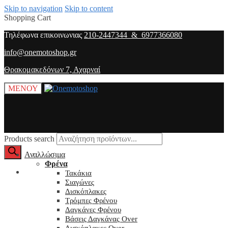
Skip to navigation
Skip to content
Shopping Cart
Τηλέφωνα επικοινωνιας
210-2447344 & 6977366080
info@onemotoshop.gr
Θρακομακεδόνων 7, Αχαρναί
ΜΕΝΟΥ
Products search
Αναλλώσιμα
Φρένα
O λογαριασμός μου
Τακάκια
Σιαγώνες
Δισκόπλακες
Τρόμπες Φρένου
Δαγκάνες Φρένου
Βάσεις Δαγκάνας Over