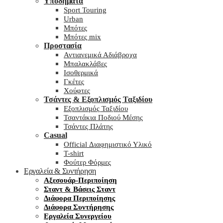
Υποδήματα
Sport Touring
Urban
Μπότες
Μπότες mix
Προστασία
Αντιανεμικά Αδιάβροχα
Μπαλακλάβες
Ισοθερμικά
Γκέτες
Χούφτες
Τσάντες & Εξοπλισμός Ταξιδίου
Εξοπλισμός Ταξιδίου
Τσαντάκια Ποδιού Μέσης
Τσάντες Πλάτης
Casual
Official Διαφημιστικό Υλικό
T-shirt
Φούτερ Φόρμες
Εργαλεία & Συντήρηση
Αξεσουάρ-Περιποίηση
Σταντ & Βάσεις Σταντ
Διάφορα Περιποίησης
Διάφορα Συντήρησης
Εργαλεία Συνεργείου