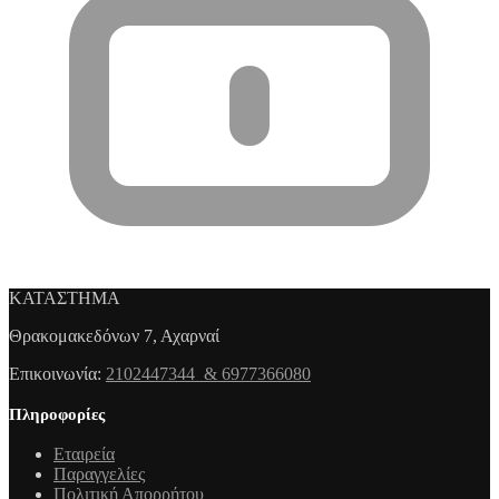
ΚΑΤΑΣΤΗΜΑ
Θρακομακεδόνων 7, Αχαρναί
Επικοινωνία:
2102447344 & 6977366080
Πληροφορίες
Εταιρεία
Παραγγελίες
Πολιτική Απορρήτου